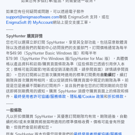
如果您有多個訂單/產品，則需要逐一取消。
如果您有任何疑問或問題，可以透過電子郵件
support@enigmasoftware.com
聯絡 EnigmaSoft 支持，或在
EnigmaSoft 的 MyAccount
網站上提交支援工單。
------
SpyHunter 購買詳情
您也可以選擇立即訂閱 SpyHunter，享受其全部功能，包括惡意軟體清
除以及透過我們的幫助中心訪問我們的支援部門。訂閱價格通常為每半
年
$49.98
（SpyHunter Basic Windows 版）和每半年
$79.98
（SpyHunter Pro Windows 版/SpyHunter for Mac 版），具體價
格以產品資料和註冊/購買頁面條款為準（這些條款已透過引用併入本
文；價格可能因國家/地區或促銷活動而異，請參閱頁面）詳情請參閱頁
面）。您的訂閱將以您首次購買時適用的標準訂閱費用
自動續訂
，續訂
期限與首次購買時相同，或以促銷資料/購買頁面中規定的期限為準。前
提是您是連續不間斷的訂閱用戶，並且我們會在您的訂閱到期前向您發
送即將到期費用的通知。購買 SpyHunter 須遵守購買頁面上的條款和條
件、
最終使用者許可協議/服務條款
、
隱私權/Cookie 政策
和
折扣條款
。
------
一般條款
凡以折扣價購買 SpyHunter，其優惠訂閱期限均有效。期限過後，自動
續約和/或未來購買將按屆時適用的標準價格收費。價格可能會有所變
動，但我們會提前通知您。
所有 SpyHunter 版本均需您同意我們的
最終使用者授權協議/服務條