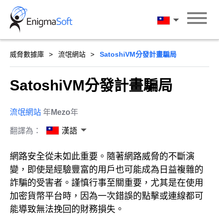
Skip
to
漢語
content
威脅數據庫
流氓網站
SatoshiVM分發計畫騙局
SatoshiVM分發計畫騙局
流氓網站
年
Mezo
年
翻譯為：
漢語
網路安全從未如此重要。隨著網路威脅的不斷演
變，即使是經驗豐富的用戶也可能成為日益複雜的
詐騙的受害者。謹慎行事至關重要，尤其是在使用
加密貨幣平台時，因為一次錯誤的點擊或連線都可
能導致無法挽回的財務損失。