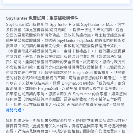
SpyHunter 免費試用：重要條款與條件
SpyHunter 試用版適用於 SpyHunter Pro 或 SpyHunter for Mac，包含
多個裝置（詳見宣傳資料/購買頁面），提供一次性 7 天試用期，包含
全面的惡意軟體偵測和清除功能、高效能防護措施，可主動保護您的系
統免受惡意軟體威脅，並透過 SpyHunter HelpDesk 聯絡我們的技術支
援團隊。試用期內無需預先付費，但啟動試用版需提供信用卡資訊。
（本優惠可能不接受預付信用卡、金融卡和禮品卡。）我們要求您提供
付款方式，是為了確保您在從試用版過渡到付費訂閱（如果您決定購
買）期間，能夠持續獲得不間斷的安全保護。試用期間，您的付款方式
不會被預先扣款，但我們會向您的金融機構發送授權請求，以驗證您的
付款方式是否有效（此類授權請求並非 EnigmaSoft 收取費用，但根據
您的付款方式和/或金融機構的不同，可能會影響您的帳戶可用性）。您
可以在 7 天試用期結束前，透過 EnigmaSoft 網站的「我的帳戶」部分
取消試用，或聯絡 EnigmaSoft，以避免試用期結束後立即產生費用。
如果您在試用期內取消，您將立即失去 SpyHunter 的存取權。如果您因
任何原因（例如係統管理等原因）認為系統收取了您不希望支付的費
用，您也可以在購買費用之日起 30 天內取消並獲得全額退款。請參閱
常見問題
。
試用期結束後，如果您未及時取消訂閱，我們將立即按產品資料和註冊/
購買頁面條款（此處引用併入本條款；價格可能因國家/地區或促銷活動
而異，詳情請見購買頁面）中規定的價格和訂閱期限向您收取費用。價