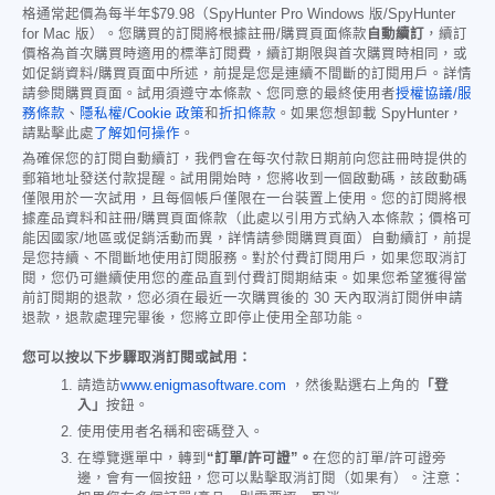
格通常起價為每半年
$79.98
（SpyHunter Pro Windows 版/SpyHunter
for Mac 版）。您購買的訂閱將根據註冊/購買頁面條款
自動續訂
，續訂
價格為首次購買時適用的標準訂閱費，續訂期限與首次購買時相同，或
如促銷資料/購買頁面中所述，前提是您是連續不間斷的訂閱用戶。詳情
請參閱購買頁面。試用須遵守本條款、您同意的最終使用者
授權協議/服
務條款
、
隱私權/Cookie 政策
和
折扣條款
。如果您想卸載 SpyHunter，
請點擊此處
了解如何操作
。
為確保您的訂閱自動續訂，我們會在每次付款日期前向您註冊時提供的
郵箱地址發送付款提醒。試用開始時，您將收到一個啟動碼，該啟動碼
僅限用於一次試用，且每個帳戶僅限在一台裝置上使用。您的訂閱將根
據產品資料和註冊/購買頁面條款（此處以引用方式納入本條款；價格可
能因國家/地區或促銷活動而異，詳情請參閱購買頁面）自動續訂，前提
是您持續、不間斷地使用訂閱服務。對於付費訂閱用戶，如果您取消訂
閱，您仍可繼續使用您的產品直到付費訂閱期結束。如果您希望獲得當
前訂閱期的退款，您必須在最近一次購買後的 30 天內取消訂閱併申請
退款，退款處理完畢後，您將立即停止使用全部功能。
您可以按以下步驟取消訂閱或試用：
請造訪
www.enigmasoftware.com
，然後點選右上角的
「登
入」
按鈕。
使用使用者名稱和密碼登入。
在導覽選單中，轉到
“訂單/許可證”。
在您的訂單/許可證旁
邊，會有一個按鈕，您可以點擊取消訂閱（如果有）。注意：