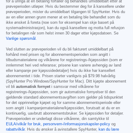
for å unngå at en betaling forfaller og behandles umiddelbart etter at
prøveperioden utløper. Hvis du bestemmer deg for å kansellere under
prøveperioden, mister du umiddelbart tilgangen til SpyHunter. Hvis du
av en eller annen grunn mener at en betaling ble behandlet som du
ikke ønsket å foreta (noe som for eksempel kan skje basert på
systemadministrasjon), kan du også kansellere og motta full refusjon
for betalingen når som helst innen 30 dager etter kjøpsdatoen. Se
Vanlige spørsmål
.
Ved slutten av prøveperioden vil du bli fakturert umiddelbart på
forhånd med prisen og for abonnementsperioden som angitt i
tilbudsmaterialene og vilkårene for registrerings-/kjøpssiden (som er
innlemmet heri ved referanse; prisene kan variere avhengig av land
eller kampanje per kjøpssidedetaljer) hvis du ikke har kansellert
abonnementet i tide. Prisen starter vanligvis på
$79.98
halvårlig
(SpyHunter Pro Windows/SpyHunter for Mac). Ditt kjøpte abonnement
vil bli
automatisk fornyet
i samsvar med vilkårene for
registrerings-/kjøpssiden, som gir automatiske fornyelser til den
gjeldende standard abonnementsavgiften som gjelder på tidspunktet
for det opprinnelige kjøpet og for samme abonnementsperiode eller
som angitt i kampanjematerialene/kjøpssiden, forutsatt at du er en
kontinuerlig, uavbrutt abonnementsbruker. Se kjøpssiden for detaljer.
Prøveperioden er underlagt disse vilkårene, din samtykke til
EULA/vilkår for bruk
,
personvern-/informasjonskapsler-policy
og
rabattvilkår
. Hvis du ønsker å avinstallere SpyHunter,
kan du lære