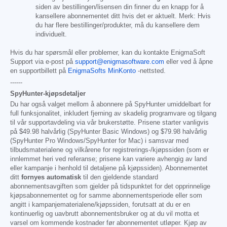
siden av bestillingen/lisensen din finner du en knapp for å
kansellere abonnementet ditt hvis det er aktuelt. Merk: Hvis
du har flere bestillinger/produkter, må du kansellere dem
individuelt.
Hvis du har spørsmål eller problemer, kan du kontakte EnigmaSoft
Support via e-post på
support@enigmasoftware.com
eller ved å åpne
en supportbillett på
EnigmaSofts MinKonto
-nettsted.
------
SpyHunter-kjøpsdetaljer
Du har også valget mellom å abonnere på SpyHunter umiddelbart for
full funksjonalitet, inkludert fjerning av skadelig programvare og tilgang
til vår supportavdeling via vår brukerstøtte. Prisene starter vanligvis
på
$49.98
halvårlig (SpyHunter Basic Windows) og
$79.98
halvårlig
(SpyHunter Pro Windows/SpyHunter for Mac) i samsvar med
tilbudsmaterialene og vilkårene for registrerings-/kjøpssiden (som er
innlemmet heri ved referanse; prisene kan variere avhengig av land
eller kampanje i henhold til detaljene på kjøpssiden). Abonnementet
ditt
fornyes automatisk
til den gjeldende standard
abonnementsavgiften som gjelder på tidspunktet for det opprinnelige
kjøpsabonnementet og for samme abonnementsperiode eller som
angitt i kampanjematerialene/kjøpssiden, forutsatt at du er en
kontinuerlig og uavbrutt abonnementsbruker og at du vil motta et
varsel om kommende kostnader før abonnementet utløper. Kjøp av