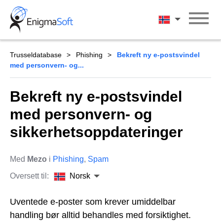
Skip
to
Norsk
content
Trusseldatabase
Phishing
Bekreft ny e-postsvindel
med personvern- og...
Bekreft ny e-postsvindel
med personvern- og
sikkerhetsoppdateringer
Med
Mezo
i
Phishing
,
Spam
Oversett til:
Norsk
Uventede e-poster som krever umiddelbar
handling bør alltid behandles med forsiktighet.