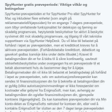
SpyHunter gratis prøveperiode: Viktige vilkår og
betingelser
SpyHunter-prøveperioden er for SpyHunter Pro eller SpyHunter for
Mac og inkluderer flere enheter (som angitt på
reklamemateriell/kjøpssiden) for en engangs 7-dagers prøveperiode,
som tilbyr omfattende funksjonalitet for deteksjon og fjerning av
skadelig programvare, høytytende beskyttelser for aktivt å beskytte
systemet ditt mot skadelig programvare, og tilgang til vårt tekniske
supportteam via SpyHunter HelpDesk. Du vil ikke bli belastet på
forhånd i løpet av prøveperioden, men et kredittkort kreves for å
aktivere prøveperioden. (Forhåndsbetalte kredittkort, debetkort og
gavekort godtas kanskje ikke under dette tilbudet.) Kravet til
betalingsmåten din er for å bidra til å sikre kontinuerlig, uavbrutt
sikkerhetsbeskyttelse under overgangen fra en prøveperiode til et
betalt abonnement hvis du bestemmer deg for å kjøpe.
Betalingsmetoden din vil ikke bli belastet et betalingsbeløp på forhånd
i løpet av prøveperioden, selv om autorisasjonsforespørsler kan
sendes til finansinstitusjonen din for å bekrefte at betalingsmåten din
er gyldig (slike autorisasjonsinnsendinger er ikke forespørsler om
kostnader eller gebyrer fra EnigmaSoft, men kan, avhengig av
betalingsmåten din og/eller finansinstitusjonen din, gjenspeile
kontoens tilgjengelighet). Du kan kansellere prøveperioden din via Min
konto-delen av EnigmaSofts nettsted for kontoen din, eller ved å
kontakte EnigmaSoft før slutten av den 7 dager lange prøveperioden