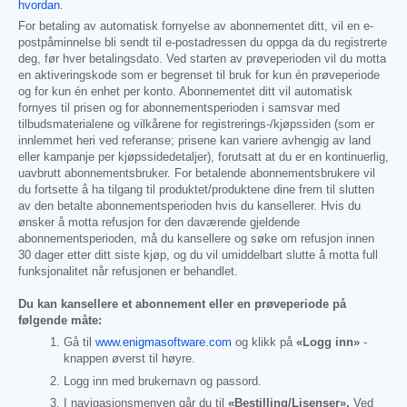
hvordan
.
For betaling av automatisk fornyelse av abonnementet ditt, vil en e-
postpåminnelse bli sendt til e-postadressen du oppga da du registrerte
deg, før hver betalingsdato. Ved starten av prøveperioden vil du motta
en aktiveringskode som er begrenset til bruk for kun én prøveperiode
og for kun én enhet per konto. Abonnementet ditt vil automatisk
fornyes til prisen og for abonnementsperioden i samsvar med
tilbudsmaterialene og vilkårene for registrerings-/kjøpssiden (som er
innlemmet heri ved referanse; prisene kan variere avhengig av land
eller kampanje per kjøpssidedetaljer), forutsatt at du er en kontinuerlig,
uavbrutt abonnementsbruker. For betalende abonnementsbrukere vil
du fortsette å ha tilgang til produktet/produktene dine frem til slutten
av den betalte abonnementsperioden hvis du kansellerer. Hvis du
ønsker å motta refusjon for den daværende gjeldende
abonnementsperioden, må du kansellere og søke om refusjon innen
30 dager etter ditt siste kjøp, og du vil umiddelbart slutte å motta full
funksjonalitet når refusjonen er behandlet.
Du kan kansellere et abonnement eller en prøveperiode på
følgende måte:
Gå til
www.enigmasoftware.com
og klikk på
«Logg inn»
-
knappen øverst til høyre.
Logg inn med brukernavn og passord.
I navigasjonsmenyen går du til
«Bestilling/Lisenser».
Ved