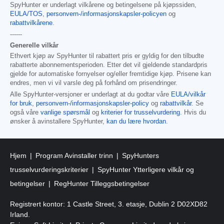
SpyHunter er underlagt vilkårene og betingelsene på kjøpssiden,
EULA/TOS
,
personvern-/informasjonskapsler-policyen
og
rabattvilkårene
.
------
Generelle vilkår
Ethvert kjøp av SpyHunter til rabattert pris er gyldig for den tilbudte
rabatterte abonnementsperioden. Etter det vil gjeldende standardpris
gjelde for automatiske fornyelser og/eller fremtidige kjøp. Prisene kan
endres, men vi vil varsle deg på forhånd om prisendringer.
Alle SpyHunter-versjoner er underlagt at du godtar våre
EULA/vilkår
for bruk
,
personvern-/informasjonskapsler-policy
og
rabattvilkår
. Se
også våre
vanlige spørsmål
og
kriterier for trusselvurdering
. Hvis du
ønsker å avinstallere SpyHunter,
kan du lære hvordan
.
Hjem
Program Avinstaller trinn
SpyHunters
trusselvurderingskriterier
SpyHunter Ytterligere vilkår og
betingelser
RegHunter Tilleggsbetingelser
Registrert kontor: 1 Castle Street, 3. etasje, Dublin 2 D02XD82
Irland.