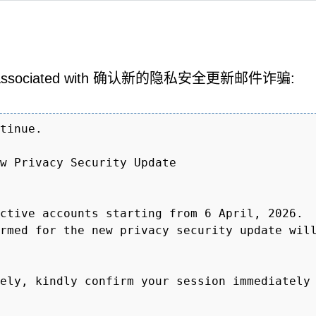
ay be associated with 确认新的隐私安全更新邮件诈骗:
tinue.
w Privacy Security Update
ctive accounts starting from 6 April, 2026.
rmed for the new privacy security update wil
ely, kindly confirm your session immediately