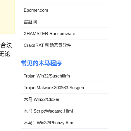
Eporner.com
富趣网
XHAMSTER Ransomware
成合法
CraxsRAT 移动恶意软件
无论
常见的木马程序
Trojan:Win32/Suschil!rfn
Trojan.Malware.300983.Susgen
木马:Win32/Cloxer
木马:Script/Wacatac.H!ml
木马：Win32/Phonzy.A!ml