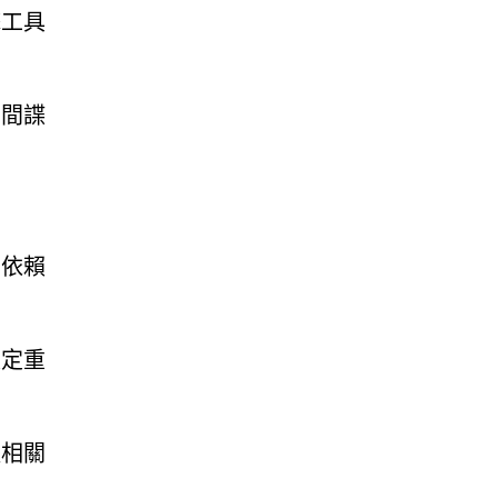
擊工具
、間諜
常依賴
設定重
體相關