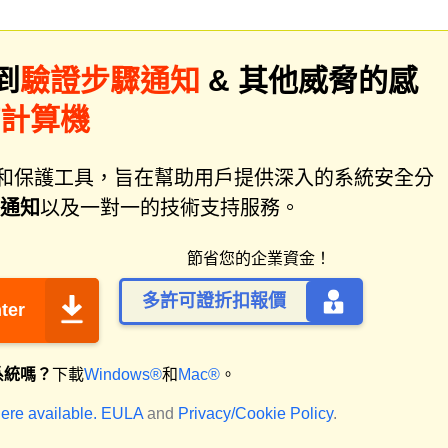
到
驗證步驟通知
& 其他威脅的感
描計算機
件修復和保護工具，旨在幫助用戶提供深入的系統安全分
通知
以及一對一的技術支持服務。
節省您的企業資金！
多許可證折扣報價
ter
系統嗎？
下載
Windows®
和
Mac®
。
ere available.
EULA
and
Privacy/Cookie Policy
.