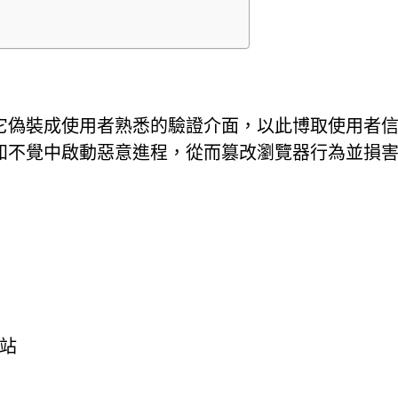
它偽裝成使用者熟悉的驗證介面，以此博取使用者
知不覺中啟動惡意進程，從而篡改瀏覽器行為並損
站