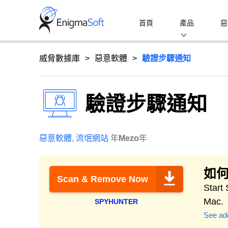
Skip
to
首頁
產品
惡
content
威脅數據庫
惡意軟體
驗證步驟通知
驗證步驟通知
惡意軟體
,
流氓網站
年
Mezo
年
如何
Scan & Remove Now
Start
Mac.
SPYHUNTER
See add