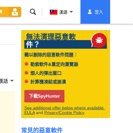
搜
登入
價
漢語
索
無法清理惡意軟
件？
難以刪除的惡意軟件問題：
勒索軟件&重定向瀏覽器
煩人的彈出窗口
漢語
計算機凍結或崩潰
下載SpyHunter
See additional offer below where available.
EULA
and
Privacy/Cookie Policy
.
常見的惡意軟件