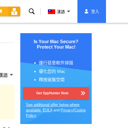
搜
登入
價
漢語
索
Is Your Mac Secure?
Protect Your Mac!
運行惡意軟件掃描
優化您的 Mac
漢語
釋放磁盤空間
Get SpyHunter Now
See additional offer below where
available.
EULA
and
Privacy/Cookie
Policy
.