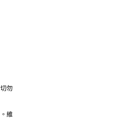
。切勿
結。維