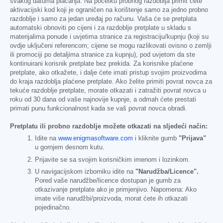
svakog datuma plaćanja. Na početku probnog razdoblja primit ćete
aktivacijski kod koji je ograničen na korištenje samo za jedno probno
razdoblje i samo za jedan uređaj po računu. Vaša će se pretplata
automatski obnoviti po cijeni i za razdoblje pretplate u skladu s
materijalima ponude i uvjetima stranice za registraciju/kupnju (koji su
ovdje uključeni referencom; cijene se mogu razlikovati ovisno o zemlji
ili promociji po detaljima stranice za kupnju), pod uvjetom da ste
kontinuirani korisnik pretplate bez prekida. Za korisnike plaćene
pretplate, ako otkažete, i dalje ćete imati pristup svojim proizvodima
do kraja razdoblja plaćene pretplate. Ako želite primiti povrat novca za
tekuće razdoblje pretplate, morate otkazati i zatražiti povrat novca u
roku od 30 dana od vaše najnovije kupnje, a odmah ćete prestati
primati punu funkcionalnost kada se vaš povrat novca obradi.
Pretplatu ili probno razdoblje možete otkazati na sljedeći način:
Idite na
www.enigmasoftware.com
i kliknite gumb
"Prijava"
u gornjem desnom kutu.
Prijavite se sa svojim korisničkim imenom i lozinkom.
U navigacijskom izborniku idite na
"Narudžba/Licence".
Pored vaše narudžbe/licence dostupan je gumb za
otkazivanje pretplate ako je primjenjivo. Napomena: Ako
imate više narudžbi/proizvoda, morat ćete ih otkazati
pojedinačno.