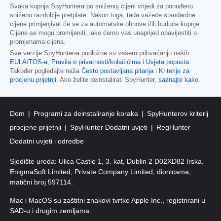
Svaka kupnja SpyHuntera po sniženoj cijeni vrijedi za ponuđeno
sniženo razdoblje pretplate. Nakon toga, tada važeće standardne
cijene primjenjivat će se za automatske obnove i/ili buduće kupnje.
Cijene se mogu promijeniti, iako ćemo vas unaprijed obavijestiti o
promjenama cijena.
Sve verzije SpyHunter-a podložne su vašem prihvaćanju naših
EULA/TOS-a
,
Pravila o privatnosti/kolačićima
i
Uvjeta popusta
.
Također pogledajte naša
Često postavljana pitanja
i
Kriterije za
procjenu prijetnji
. Ako želite deinstalirati SpyHunter,
saznajte kako
.
Dom
Programi za deinstaliranje koraka
SpyHunterov kriterij
procjene prijetnji
SpyHunter Dodatni uvjeti
RegHunter
Dodatni uvjeti i odredbe
Sjedište ureda: Ulica Castle 1, 3. kat, Dublin 2 D02XD82 Irska.
EnigmaSoft Limited, Private Company Limited, dionicama,
matični broj 597114.
Mac i MacOS su zaštitni znakovi tvrtke Apple Inc., registrirani u
SAD-u i drugim zemljama.