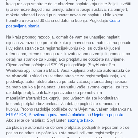
kojeg razloga smatrate da je obrađena naplata koju niste željeli izvršiti
(što se može dogoditi na temelju administracije sustava, na primjer),
možete otkazati i dobiti puni povrat novca za naplatu u bilo kojem
trenutku u roku od 30 dana od datuma kupnje. Pogledajte
Često
postavljana pitanja
.
Na kraju probnog razdoblja, odmah će vam se unaprijed naplatiti
cijena i za razdoblje pretplate kako je navedeno u materijalima ponude
i uvjetima stranice za registraciju/kupnju (koji su ovdje uključeni
referencom; cijene se mogu razlikovati ovisno o zemlji ili promociji po
detaljima stranice za kupnju) ako pretplatu ne otkažete na vrijeme.
Cijena obično počinje od
$79.98
polugodišnje (SpyHunter Pro
Windows/SpyHunter za Mac). Vaša kupljena pretplata
automatski će
se obnoviti
u skladu s uvjetima stranice za registraciju/kupnju, koji
predviđaju automatsku obnovu po tada važećoj standardnoj naknadi
za pretplatu koja je na snazi u trenutku vaše izvorne kupnje i za isto
razdoblje pretplate ili kako je navedeno u promotivnim
materijalima/stranici za kupnju, pod uvjetom da ste kontinuirani
korisnik pretplate bez prekida. Za detalje pogledajte stranicu za
kupnju. Probno razdoblje podliježe ovim Uvjetima, vašem pristanku na
EULA/TOS
,
Pravilima o privatnosti/kolačićima
i
Uvjetima popusta
.
Ako želite deinstalirati SpyHunter,
saznajte kako
.
Za plaćanje automatske obnove pretplate, podsjetnik e-poštom bit će
poslan na adresu e-pošte koju ste naveli prilikom registracije prije