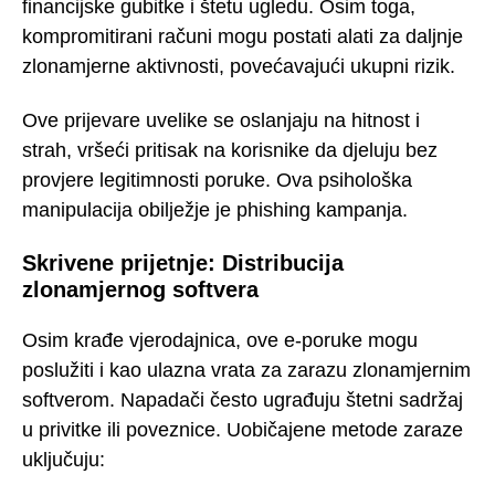
financijske gubitke i štetu ugledu. Osim toga,
kompromitirani računi mogu postati alati za daljnje
zlonamjerne aktivnosti, povećavajući ukupni rizik.
Ove prijevare uvelike se oslanjaju na hitnost i
strah, vršeći pritisak na korisnike da djeluju bez
provjere legitimnosti poruke. Ova psihološka
manipulacija obilježje je phishing kampanja.
Skrivene prijetnje: Distribucija
zlonamjernog softvera
Osim krađe vjerodajnica, ove e-poruke mogu
poslužiti i kao ulazna vrata za zarazu zlonamjernim
softverom. Napadači često ugrađuju štetni sadržaj
u privitke ili poveznice. Uobičajene metode zaraze
uključuju: