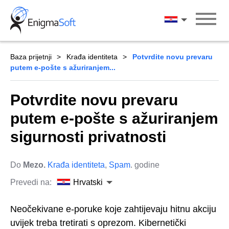
Skip
to
Hrvatski
content
Baza prijetnji
Krađa identiteta
Potvrdite novu prevaru
putem e-pošte s ažuriranjem...
Potvrdite novu prevaru
putem e-pošte s ažuriranjem
sigurnosti privatnosti
Do
Mezo.
Krađa identiteta
,
Spam
. godine
Prevedi na:
Hrvatski
Neočekivane e-poruke koje zahtijevaju hitnu akciju
uvijek treba tretirati s oprezom. Kibernetički