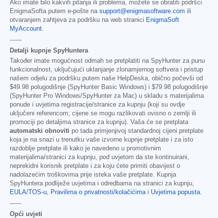
Ako imate bilo kakvih pitanja ili problema, možete se obratiti podršci
EnigmaSofta putem e-pošte na
support@enigmasoftware.com
ili
otvaranjem zahtjeva za podršku na web stranici
EnigmaSoft
MyAccount
.
------
Detalji kupnje SpyHuntera
Također imate mogućnost odmah se pretplatiti na SpyHunter za punu
funkcionalnost, uključujući uklanjanje zlonamjernog softvera i pristup
našem odjelu za podršku putem naše HelpDeska, obično počevši od
$49.98
polugodišnje (SpyHunter Basic Windows) i
$79.98
polugodišnje
(SpyHunter Pro Windows/SpyHunter za Mac) u skladu s materijalima
ponude i uvjetima registracije/stranice za kupnju (koji su ovdje
uključeni referencom; cijene se mogu razlikovati ovisno o zemlji ili
promociji po detaljima stranice za kupnju). Vaša će se pretplata
automatski obnoviti
po tada primjenjivoj standardnoj cijeni pretplate
koja je na snazi u trenutku vaše izvorne kupnje pretplate i za isto
razdoblje pretplate ili kako je navedeno u promotivnim
materijalima/stranici za kupnju, pod uvjetom da ste kontinuirani,
neprekidni korisnik pretplate i za koju ćete primiti obavijest o
nadolazećim troškovima prije isteka vaše pretplate. Kupnja
SpyHuntera podliježe uvjetima i odredbama na stranici za kupnju,
EULA/TOS-u
,
Pravilima o privatnosti/kolačićima
i
Uvjetima popusta
.
------
Opći uvjeti