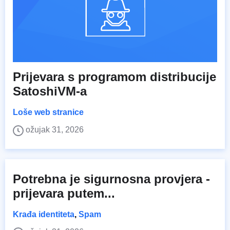
Prijevara s programom distribucije
SatoshiVM-a
Loše web stranice
ožujak 31, 2026
Potrebna je sigurnosna provjera -
prijevara putem...
Krađa identiteta
,
Spam