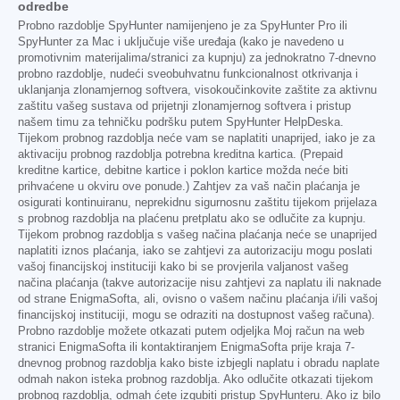
odredbe
Probno razdoblje SpyHunter namijenjeno je za SpyHunter Pro ili
SpyHunter za Mac i uključuje više uređaja (kako je navedeno u
promotivnim materijalima/stranici za kupnju) za jednokratno 7-dnevno
probno razdoblje, nudeći sveobuhvatnu funkcionalnost otkrivanja i
uklanjanja zlonamjernog softvera, visokoučinkovite zaštite za aktivnu
zaštitu vašeg sustava od prijetnji zlonamjernog softvera i pristup
našem timu za tehničku podršku putem SpyHunter HelpDeska.
Tijekom probnog razdoblja neće vam se naplatiti unaprijed, iako je za
aktivaciju probnog razdoblja potrebna kreditna kartica. (Prepaid
kreditne kartice, debitne kartice i poklon kartice možda neće biti
prihvaćene u okviru ove ponude.) Zahtjev za vaš način plaćanja je
osigurati kontinuiranu, neprekidnu sigurnosnu zaštitu tijekom prijelaza
s probnog razdoblja na plaćenu pretplatu ako se odlučite za kupnju.
Tijekom probnog razdoblja s vašeg načina plaćanja neće se unaprijed
naplatiti iznos plaćanja, iako se zahtjevi za autorizaciju mogu poslati
vašoj financijskoj instituciji kako bi se provjerila valjanost vašeg
načina plaćanja (takve autorizacije nisu zahtjevi za naplatu ili naknade
od strane EnigmaSofta, ali, ovisno o vašem načinu plaćanja i/ili vašoj
financijskoj instituciji, mogu se odraziti na dostupnost vašeg računa).
Probno razdoblje možete otkazati putem odjeljka Moj račun na web
stranici EnigmaSofta ili kontaktiranjem EnigmaSofta prije kraja 7-
dnevnog probnog razdoblja kako biste izbjegli naplatu i obradu naplate
odmah nakon isteka probnog razdoblja. Ako odlučite otkazati tijekom
probnog razdoblja, odmah ćete izgubiti pristup SpyHunteru. Ako iz bilo