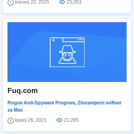
travanj 23, 2025
25,053
Fuq.com
Rogue Anti-Spyware Program
,
Zlonamjerni softver
za Mac
lipanj 26, 2023
21,285