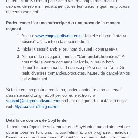
un termini de 30 dies a partir de la vostra compra més recent i
deixareu de rebre immediatament totes les funcions quan es processi
el reemborsament.
Podeu cancel·lar una subscripció o una prova de la manera
següent:
Aneu a
www.enigmasoftware.com
i feu clic al botó
"Iniciar
sessió"
a la cantonada superior dreta.
Inicia la sessió amb el teu nom d'usuari i contrasenya.
Al menú de navegació, aneu a
"Comanda/Llicències".
Al
costat de la vostra comanda/llicència, hi ha un botó
disponible per cancel·lar la subscripció si escau. Nota: Si
teniu diverses comandes/productes, haureu de cancel·lar-los
individualment.
Si teniu cap pregunta o problema, podeu contactar amb el servei
d'assistència d'EnigmaSoft per correu electrònic a
support@enigmasoftware.com
o obrint un tiquet d'assistència al lloc
web
MyAccount d'EnigmaSoft
.
------
Detalls de compra de SpyHunter
També teniu l'opció de subscriure-us a SpyHunter immediatament per
obtenir totes les funcions, inclosa l'eliminació de programari maliciós i
l'accés al nostre departament d'assistència a través del nostre servei