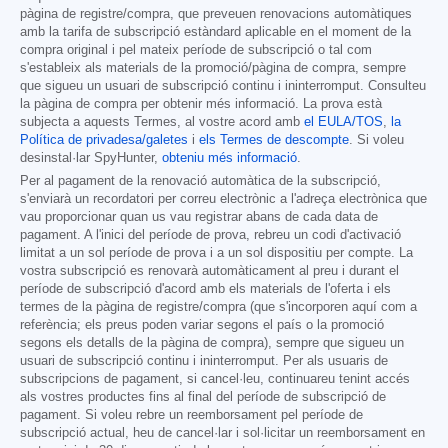
pàgina de registre/compra, que preveuen renovacions automàtiques
amb la tarifa de subscripció estàndard aplicable en el moment de la
compra original i pel mateix període de subscripció o tal com
s'estableix als materials de la promoció/pàgina de compra, sempre
que sigueu un usuari de subscripció continu i ininterromput. Consulteu
la pàgina de compra per obtenir més informació. La prova està
subjecta a aquests Termes, al vostre acord amb
el EULA/TOS
,
la
Política de privadesa/galetes
i
els Termes de descompte
. Si voleu
desinstal·lar SpyHunter,
obteniu més informació
.
Per al pagament de la renovació automàtica de la subscripció,
s'enviarà un recordatori per correu electrònic a l'adreça electrònica que
vau proporcionar quan us vau registrar abans de cada data de
pagament. A l'inici del període de prova, rebreu un codi d'activació
limitat a un sol període de prova i a un sol dispositiu per compte. La
vostra subscripció es renovarà automàticament al preu i durant el
període de subscripció d'acord amb els materials de l'oferta i els
termes de la pàgina de registre/compra (que s'incorporen aquí com a
referència; els preus poden variar segons el país o la promoció
segons els detalls de la pàgina de compra), sempre que sigueu un
usuari de subscripció continu i ininterromput. Per als usuaris de
subscripcions de pagament, si cancel·leu, continuareu tenint accés
als vostres productes fins al final del període de subscripció de
pagament. Si voleu rebre un reemborsament pel període de
subscripció actual, heu de cancel·lar i sol·licitar un reemborsament en