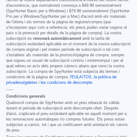
d'assistència, que normalment comença a
$49.98
semestralment
(SpyHunter Basic per a Windows) i
$79.98
semestralment (SpyHunter
Pro per a Windows/SpyHunter per a Mac) d'acord amb els materials
de l'oferta i els termes de la pàgina de registre/compra (que
s'incorporen aquí com a referència; els preus poden variar segons el
país o la promoció per detalls de la pàgina de compra). La vostra
subscripció es
renovarà automàticament
amb la tarifa de
subscripció estàndard aplicable en el moment de la vostra subscripció
de compra original i pel mateix període de subscripció o tal com
s'estableix als materials de la promoció/pàgina de compra, sempre
que sigueu un usuari de subscripció continu i ininterromput i per al
qual rebreu un avís dels propers càrrecs abans que venci la vostra
subscripció. La compra de SpyHunter està subjecta als termes i
condicions de la pàgina de compra,
l'EULA/TOS
,
la política de
privadesa/galetes
i
les condicions de descompte
.
------
Condicions generals
Qualsevol compra de SpyHunter amb un preu rebaixat és vàlida
durant el període de subscripció amb descompte ofert. Després
d'això, s'aplicarà el preu estàndard aplicable en aquell moment per a
les renovacions automàtiques i/o compres futures. Els preus estan
subjectes a canvis, tot i que us notificarem amb antelació els canvis
de preu.