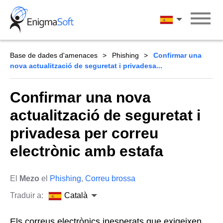
Skip
to
Català
content
Base de dades d'amenaces
Phishing
Confirmar una
nova actualització de seguretat i privadesa...
Confirmar una nova
actualització de seguretat i
privadesa per correu
electrònic amb estafa
El
Mezo
el
Phishing
,
Correu brossa
Traduir a:
Català
Els correus electrònics inesperats que exigeixen