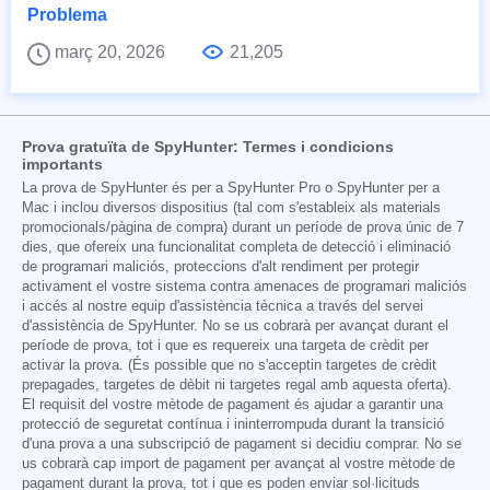
Problema
març 20, 2026
21,205
Prova gratuïta de SpyHunter: Termes i condicions
importants
La prova de SpyHunter és per a SpyHunter Pro o SpyHunter per a
Mac i inclou diversos dispositius (tal com s'estableix als materials
promocionals/pàgina de compra) durant un període de prova únic de 7
dies, que ofereix una funcionalitat completa de detecció i eliminació
de programari maliciós, proteccions d'alt rendiment per protegir
activament el vostre sistema contra amenaces de programari maliciós
i accés al nostre equip d'assistència tècnica a través del servei
d'assistència de SpyHunter. No se us cobrarà per avançat durant el
període de prova, tot i que es requereix una targeta de crèdit per
activar la prova. (És possible que no s'acceptin targetes de crèdit
prepagades, targetes de dèbit ni targetes regal amb aquesta oferta).
El requisit del vostre mètode de pagament és ajudar a garantir una
protecció de seguretat contínua i ininterrompuda durant la transició
d'una prova a una subscripció de pagament si decidiu comprar. No se
us cobrarà cap import de pagament per avançat al vostre mètode de
pagament durant la prova, tot i que es poden enviar sol·licituds