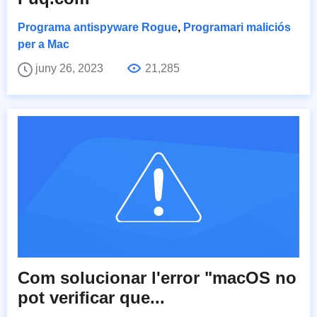
Programa antispyware Rogue
,
Programari maliciós
per a Mac
juny 26, 2023
21,285
Com solucionar l'error "macOS no
pot verificar que...