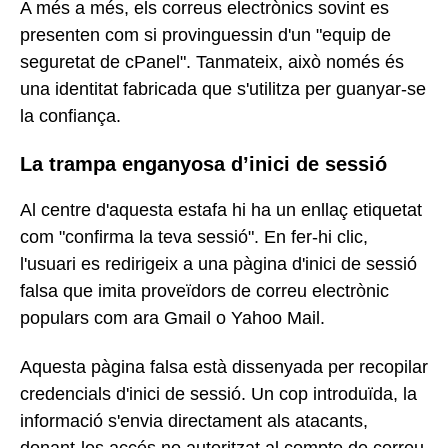
A més a més, els correus electrònics sovint es
presenten com si provinguessin d'un "equip de
seguretat de cPanel". Tanmateix, això només és
una identitat fabricada que s'utilitza per guanyar-se
la confiança.
La trampa enganyosa d’inici de sessió
Al centre d'aquesta estafa hi ha un enllaç etiquetat
com "confirma la teva sessió". En fer-hi clic,
l'usuari es redirigeix a una pàgina d'inici de sessió
falsa que imita proveïdors de correu electrònic
populars com ara Gmail o Yahoo Mail.
Aquesta pàgina falsa està dissenyada per recopilar
credencials d'inici de sessió. Un cop introduïda, la
informació s'envia directament als atacants,
donant-los accés no autoritzat al compte de correu