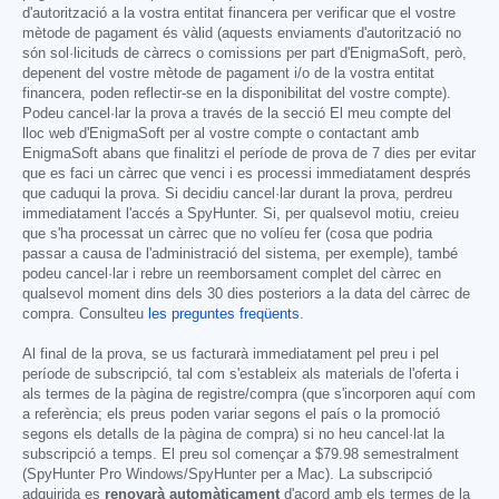
d'autorització a la vostra entitat financera per verificar que el vostre
mètode de pagament és vàlid (aquests enviaments d'autorització no
són sol·licituds de càrrecs o comissions per part d'EnigmaSoft, però,
depenent del vostre mètode de pagament i/o de la vostra entitat
financera, poden reflectir-se en la disponibilitat del vostre compte).
Podeu cancel·lar la prova a través de la secció El meu compte del
lloc web d'EnigmaSoft per al vostre compte o contactant amb
EnigmaSoft abans que finalitzi el període de prova de 7 dies per evitar
que es faci un càrrec que venci i es processi immediatament després
que caduqui la prova. Si decidiu cancel·lar durant la prova, perdreu
immediatament l'accés a SpyHunter. Si, per qualsevol motiu, creieu
que s'ha processat un càrrec que no volíeu fer (cosa que podria
passar a causa de l'administració del sistema, per exemple), també
podeu cancel·lar i rebre un reemborsament complet del càrrec en
qualsevol moment dins dels 30 dies posteriors a la data del càrrec de
compra. Consulteu
les preguntes freqüents
.
Al final de la prova, se us facturarà immediatament pel preu i pel
període de subscripció, tal com s'estableix als materials de l'oferta i
als termes de la pàgina de registre/compra (que s'incorporen aquí com
a referència; els preus poden variar segons el país o la promoció
segons els detalls de la pàgina de compra) si no heu cancel·lat la
subscripció a temps. El preu sol començar a
$79.98
semestralment
(SpyHunter Pro Windows/SpyHunter per a Mac). La subscripció
adquirida es
renovarà automàticament
d'acord amb els termes de la