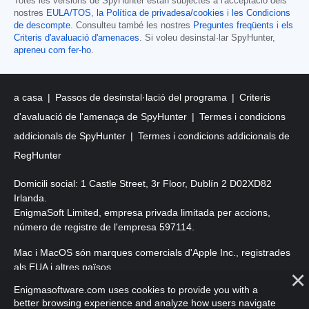
Totes les versions de SpyHunter estan subjectes a l'acceptació dels
nostres
EULA/TOS
,
la Política de privadesa/cookies
i
les Condicions
de descompte
. Consulteu també les nostres
Preguntes freqüents
i
els
Criteris d'avaluació d'amenaces
. Si voleu desinstal·lar SpyHunter,
apreneu com fer-ho
.
a casa
Passos de desinstal·lació del programa
Criteris
d'avaluació de l'amenaça de SpyHunter
Termes i condicions
addicionals de SpyHunter
Termes i condicions addicionals de
RegHunter
Domicili social: 1 Castle Street, 3r Floor, Dublín 2 D02XD82
Irlanda.
EnigmaSoft Limited, empresa privada limitada per accions,
número de registre de l'empresa 597114.
Mac i MacOS són marques comercials d'Apple Inc., registrades
als EUA i altres països.
Enigmasoftware.com uses cookies to provide you with a
Copyright 2016-
2026
. EnigmaSoft Ltd. Tots els drets reservats.
better browsing experience and analyze how users navigate