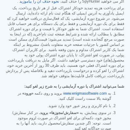
اگر می خواهید SpyHunter را حذف کنید،
نحوه حذف آن را بیاموزید
.
برای پرداخت هزینه تمدید خودکار اشتراک، قبل از هر تاریخ پرداخت، یک
ایمیل یادآوری به آدرس ایمیلی که هنگام ثبت نام ارائه داده‌اید، ارسال
می‌شود. در شروع دوره آزمایشی، یک کد فعال‌سازی دریافت خواهید کرد که
فقط برای یک دوره آزمایشی و فقط برای یک دستگاه برای هر حساب قابل
استفاده است. اشتراک شما به طور خودکار با قیمت و برای دوره اشتراک
مطابق با مطالب ارائه شده و شرایط صفحه ثبت نام/خرید (که در اینجا به
صورت مرجع گنجانده شده است) تمدید می‌شود؛ قیمت‌گذاری ممکن است
بر اساس کشور یا جزئیات صفحه خرید متفاوت باشد)، مشروط بر اینکه
شما یک کاربر اشتراک مداوم و بدون وقفه باشید. برای کاربران اشتراک
پولی، در صورت لغو اشتراک، تا پایان دوره اشتراک پولی خود به
محصول(های) خود دسترسی خواهید داشت. اگر مایل به دریافت بازپرداخت
برای دوره اشتراک فعلی خود هستید، باید ظرف 30 روز از آخرین خرید خود،
اشتراک را لغو کرده و درخواست بازپرداخت دهید و بلافاصله پس از پردازش
بازپرداخت، دریافت کامل قابلیت‌ها متوقف خواهد شد.
شما می‌توانید اشتراک یا دوره آزمایشی را به شرح زیر لغو کنید:
به
www.enigmasoftware.com
بروید و روی دکمه
«ورود»
در
گوشه بالا سمت راست کلیک کنید.
با نام کاربری و رمز عبور خود وارد شوید.
در منوی پیمایش، به
«سفارش/مجوزها» بروید.
در کنار سفارش/
مجوز خود، دکمه‌ای برای لغو اشتراک در صورت لزوم موجود
است. توجه: اگر چندین سفارش/محصول دارید، باید آنها را به
صورت جداگانه لغو کنید.