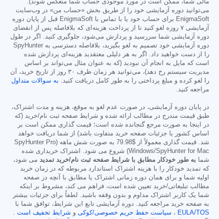
مالی شما، ممکن است در مورد موجودی حساب شما منعکس شوند).
می‌توانید دوره آزمایشی خود را از طریق بخش «حساب من» در وب‌سایت
EnigmaSoft برای حساب خود یا با تماس با EnigmaSoft قبل از پایان دوره
آزمایشی ۷ روزه لغو کنید تا از پرداخت هزینه‌ای که بلافاصله پس از انقضای
دوره آزمایشی شما سررسید و پردازش می‌شود، جلوگیری کنید. اگر در طول
دوره آزمایشی خود تصمیم به لغو بگیرید، بلافاصله دسترسی به SpyHunter
را از دست خواهید داد. اگر به هر دلیلی معتقدید هزینه‌ای پردازش شده
است که مایل به انجام آن نبودید (که به عنوان مثال می‌تواند بر اساس
مدیریت سیستم رخ دهد)، می‌توانید هر زمان ظرف ۳۰ روز از تاریخ خرید، آن
را لغو کرده و مبلغ پرداختی را به طور کامل دریافت کنید.
به سوالات متداول
مراجعه کنید.
در پایان دوره آزمایشی، در صورت عدم لغو به موقع، هزینه و مدت اشتراک،
طبق قیمت مندرج در مطالب ارائه شده و شرایط صفحه ثبت نام/خرید (که
در اینجا به صورت مرجع گنجانده شده است؛ قیمت گذاری ممکن است بر
اساس کشور یا جزئیات صفحه خرید متفاوت باشد) از شما دریافت خواهد
شد. قیمت گذاری معمولاً از
$79.98
به صورت شش ماهه (SpyHunter Pro
Windows/SpyHunter for Mac) شروع می شود. اشتراک خریداری شده
شما
به طور خودکار مطابق با شرایط صفحه ثبت نام/خرید تمدید
می شود،
که تمدید خودکار را با هزینه اشتراک استاندارد مربوطه که در زمان خرید
اولیه شما و برای همان دوره زمانی اشتراک یا مطابق با آنچه در صفحه
مطالب تبلیغاتی/خرید تعیین شده است، فراهم می کند، مشروط بر اینکه
شما یک کاربر اشتراک مداوم و بدون وقفه باشید. لطفاً برای جزئیات بیشتر
به صفحه خرید مراجعه کنید. دوره آزمایشی تابع این شرایط، توافق شما با
EULA/TOS
،
سیاست حفظ حریم خصوصی/کوکی
و
شرایط تخفیف است
.