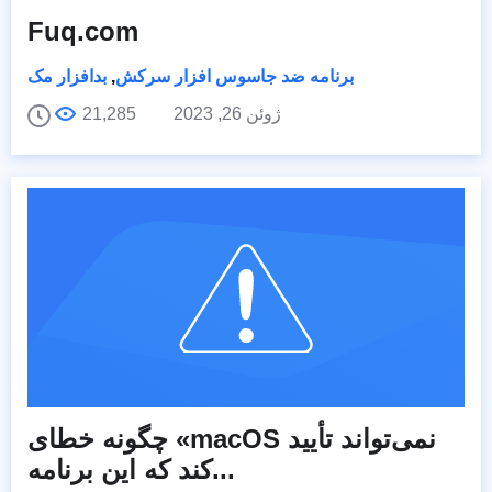
Fuq.com
برنامه ضد جاسوس افزار سرکش
,
بدافزار مک
ژوئن 26, 2023
21,285
چگونه خطای «macOS نمی‌تواند تأیید
کند که این برنامه...