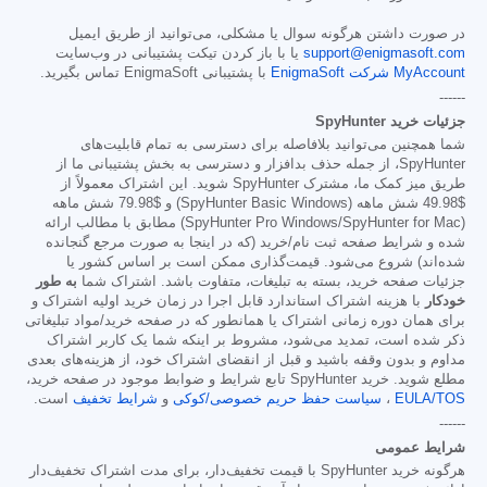
در صورت داشتن هرگونه سوال یا مشکلی، می‌توانید از طریق ایمیل
support@enigmasoft.com
یا با باز کردن تیکت پشتیبانی در وب‌سایت
MyAccount شرکت EnigmaSoft
با پشتیبانی EnigmaSoft تماس بگیرید.
------
جزئیات خرید SpyHunter
شما همچنین می‌توانید بلافاصله برای دسترسی به تمام قابلیت‌های
SpyHunter، از جمله حذف بدافزار و دسترسی به بخش پشتیبانی ما از
طریق میز کمک ما، مشترک SpyHunter شوید. این اشتراک معمولاً از
$49.98
شش ماهه (SpyHunter Basic Windows) و
$79.98
شش ماهه
(SpyHunter Pro Windows/SpyHunter for Mac) مطابق با مطالب ارائه
شده و شرایط صفحه ثبت نام/خرید (که در اینجا به صورت مرجع گنجانده
شده‌اند) شروع می‌شود. قیمت‌گذاری ممکن است بر اساس کشور یا
جزئیات صفحه خرید، بسته به تبلیغات، متفاوت باشد. اشتراک شما
به طور
خودکار
با هزینه اشتراک استاندارد قابل اجرا در زمان خرید اولیه اشتراک و
برای همان دوره زمانی اشتراک یا همانطور که در صفحه خرید/مواد تبلیغاتی
ذکر شده است، تمدید می‌شود، مشروط بر اینکه شما یک کاربر اشتراک
مداوم و بدون وقفه باشید و قبل از انقضای اشتراک خود، از هزینه‌های بعدی
مطلع شوید. خرید SpyHunter تابع شرایط و ضوابط موجود در صفحه خرید،
EULA/TOS
،
سیاست حفظ حریم خصوصی/کوکی
و
شرایط تخفیف
است.
------
شرایط عمومی
هرگونه خرید SpyHunter با قیمت تخفیف‌دار، برای مدت اشتراک تخفیف‌دار