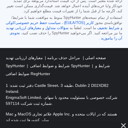
ارائه شده معتبر است. پس از آن، قیمت استاندارد مربوطه برای تمدید
خودکار و/یا خریدهای آینده اعمال خواهد شد. قیمت‌گذاری ممکن است تغییر
کند، اگرچه ما از قبل شما را از تغییرات قیمت مطلع خواهیم کرد.
استفاده از تمام نسخه‌های SpyHunter منوط به موافقت شما با شرایط/
توافق‌نامه‌ی مجوز
کاربر (EULA/TOS)
،
سیاست حفظ حریم خصوصی/کوکی
و
شرایط تخفیف
ما است. لطفاً به
سؤالات متداول
و
معیارهای ارزیابی تهدید
ما نیز مراجعه کنید. اگر می‌خواهید SpyHunter را حذف نصب کنید،
نحوه‌ی
آن را بیاموزید
.
صفحه اصلی
مراحل حذف برنامه
معیارهای ارزیابی تهدید
شرایط و
شرایط و ضوابط اضافی SpyHunter
SpyHunter
ضوابط اضافی RegHunter
دفتر ثبت شده: 1 Castle Street، طبقه 3، Dublin 2 D02XD82
Ireland.
EnigmaSoft Limited، شرکت خصوصی با مسئولیت محدود با سهام،
شماره ثبت شرکت 597114.
Mac و MacOS علائم تجاری Apple Inc. هستند که در ایالات متحده و
سایر کشورها ثبت شده اند.