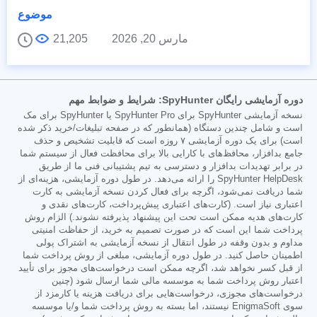
موضوع
مارس 20, 2026
21,205
دوره آزمایشی رایگان SpyHunter: شرایط و ضوابط مهم
نسخه آزمایشی SpyHunter برای SpyHunter Pro یا SpyHunter برای مک
است و شامل چندین دستگاه (همانطور که در صفحه تبلیغات/خرید ذکر شده
است) برای یک دوره آزمایشی ۷ روزه است که قابلیت تشخیص و حذف
جامع بدافزار، محافظ‌های با کارایی بالا برای محافظت فعال از سیستم شما
در برابر تهدیدات بدافزار و دسترسی به تیم پشتیبانی فنی ما از طریق
SpyHunter HelpDesk را ارائه می‌دهد. در طول دوره آزمایشی، هزینه‌ای از
شما دریافت نمی‌شود، اگرچه برای فعال کردن نسخه آزمایشی به کارت
اعتباری نیاز است. (کارت‌های اعتباری پیش‌پرداخت، کارت‌های نقدی و
کارت‌های هدیه ممکن است تحت این پیشنهاد پذیرفته نشوند.) الزام روش
پرداخت شما این است که در صورت تصمیم به خرید، از حفاظت امنیتی
مداوم و بدون وقفه در طول انتقال از نسخه آزمایشی به اشتراک پولی
اطمینان حاصل کنید. در طول دوره آزمایشی، مبلغی از روش پرداخت شما
از قبل کسر نخواهد شد، اگرچه ممکن است درخواست‌های مجوز برای تأیید
اعتبار روش پرداخت شما به موسسه مالی شما ارسال شود (چنین
درخواست‌های مجوزی، درخواست‌هایی برای دریافت هزینه یا کارمزد از
سوی EnigmaSoft نیستند، اما بسته به روش پرداخت شما و/یا موسسه