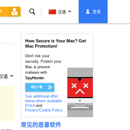
搜
登录
价
汉语
索
How Secure is Your Mac? Get
Mac Protection!
Don't risk your
security. Protect your
Mac & prevent
malware with
汉语
SpyHunter
.
现在下载
See additional offer
below where available.
EULA
and
Privacy/Cookie Policy
.
常见的恶意软件