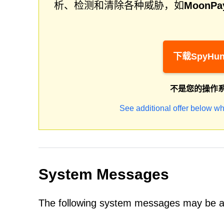
析、检测和清除各种威胁，如
Moon
下载SpyHun
不是您的操作
See additional offer below wh
System Messages
The following system messages may