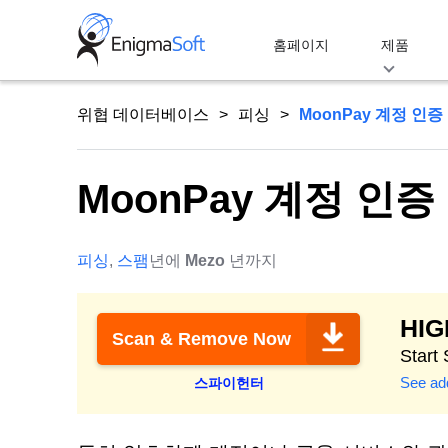
Skip
to
홈페이지
제품
content
위협 데이터베이스
피싱
MoonPay 계정 인
MoonPay 계정 인
피싱
,
스팸
년에
Mezo
년까지
HI
Scan & Remove Now
Start
See add
스파이헌터