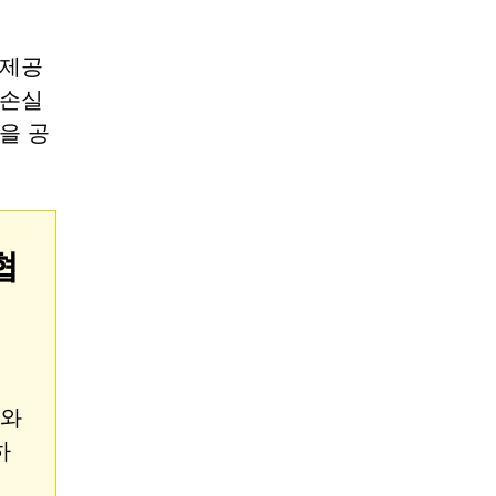
 제공
 손실
을 공
협
와
하