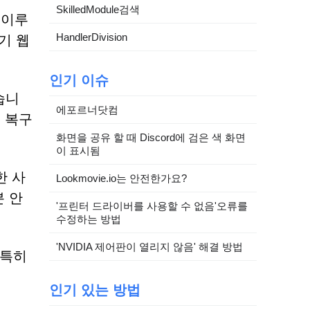
SkilledModule검색
 이루
HandlerDivision
기 웹
인기 이슈
습니
에포르너닷컴
 복구
화면을 공유 할 때 Discord에 검은 색 화면
이 표시됨
한 사
Lookmovie.io는 안전한가요?
 안
'프린터 드라이버를 사용할 수 없음'오류를
수정하는 방법
'NVIDIA 제어판이 열리지 않음' 해결 방법
 특히
인기 있는 방법