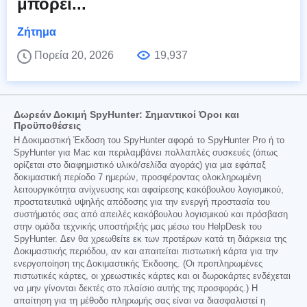
μπορεί...
Ζήτημα
Πορεία 20, 2026
19,937
Δωρεάν Δοκιμή SpyHunter: Σημαντικοί Όροι και
Προϋποθέσεις
Η Δοκιμαστική Έκδοση του SpyHunter αφορά το SpyHunter Pro ή το
SpyHunter για Mac και περιλαμβάνει πολλαπλές συσκευές (όπως
ορίζεται στο διαφημιστικό υλικό/σελίδα αγοράς) για μια εφάπαξ
δοκιμαστική περίοδο 7 ημερών, προσφέροντας ολοκληρωμένη
λειτουργικότητα ανίχνευσης και αφαίρεσης κακόβουλου λογισμικού,
προστατευτικά υψηλής απόδοσης για την ενεργή προστασία του
συστήματός σας από απειλές κακόβουλου λογισμικού και πρόσβαση
στην ομάδα τεχνικής υποστήριξής μας μέσω του HelpDesk του
SpyHunter. Δεν θα χρεωθείτε εκ των προτέρων κατά τη διάρκεια της
Δοκιμαστικής περιόδου, αν και απαιτείται πιστωτική κάρτα για την
ενεργοποίηση της Δοκιμαστικής Έκδοσης. (Οι προπληρωμένες
πιστωτικές κάρτες, οι χρεωστικές κάρτες και οι δωροκάρτες ενδέχεται
να μην γίνονται δεκτές στο πλαίσιο αυτής της προσφοράς.) Η
απαίτηση για τη μέθοδο πληρωμής σας είναι να διασφαλιστεί η