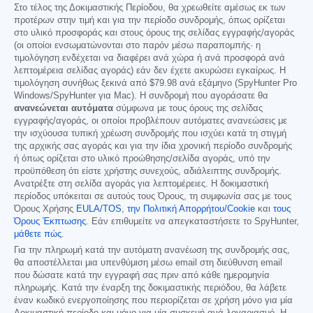
Στο τέλος της Δοκιμαστικής Περίοδου, θα χρεωθείτε αμέσως εκ των
προτέρων στην τιμή και για την περίοδο συνδρομής, όπως ορίζεται
στο υλικό προσφοράς και στους όρους της σελίδας εγγραφής/αγοράς
(οι οποίοι ενσωματώνονται στο παρόν μέσω παραπομπής· η
τιμολόγηση ενδέχεται να διαφέρει ανά χώρα ή ανά προσφορά ανά
λεπτομέρεια σελίδας αγοράς) εάν δεν έχετε ακυρώσει εγκαίρως. Η
τιμολόγηση συνήθως ξεκινά από
$79.98
ανά εξάμηνο (SpyHunter Pro
Windows/SpyHunter για Mac). Η συνδρομή που αγοράσατε θα
ανανεώνεται αυτόματα
σύμφωνα με τους όρους της σελίδας
εγγραφής/αγοράς, οι οποίοι προβλέπουν αυτόματες ανανεώσεις με
την ισχύουσα τυπική χρέωση συνδρομής που ισχύει κατά τη στιγμή
της αρχικής σας αγοράς και για την ίδια χρονική περίοδο συνδρομής
ή όπως ορίζεται στο υλικό προώθησης/σελίδα αγοράς, υπό την
προϋπόθεση ότι είστε χρήστης συνεχούς, αδιάλειπτης συνδρομής.
Ανατρέξτε στη σελίδα αγοράς για λεπτομέρειες. Η δοκιμαστική
περίοδος υπόκειται σε αυτούς τους Όρους, τη συμφωνία σας με τους
Όρους Χρήσης
EULA/TOS
,
την Πολιτική Απορρήτου/Cookie
και
τους
Όρους Έκπτωσης
. Εάν επιθυμείτε να απεγκαταστήσετε το SpyHunter,
μάθετε πώς
.
Για την πληρωμή κατά την αυτόματη ανανέωση της συνδρομής σας,
θα αποστέλλεται μια υπενθύμιση μέσω email στη διεύθυνση email
που δώσατε κατά την εγγραφή σας πριν από κάθε ημερομηνία
πληρωμής. Κατά την έναρξη της δοκιμαστικής περιόδου, θα λάβετε
έναν κωδικό ενεργοποίησης που περιορίζεται σε χρήση μόνο για μία
Δοκιμαστική περίοδο και μόνο για μία συσκευή ανά λογαριασμό. Η