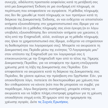
συνεχής, αδιάλειπτη προστασία ασφαλείας κατά τη μετάβασή σας
από μια Δοκιμαστική Έκδοση σε μια συνδρομή επί πληρωμή, σε
περίπτωση που αποφασίσετε να αγοράσετε. Η μέθοδος πληρωμής
σας δεν θα χρεωθεί με ποσό πληρωμής εκ των προτέρων κατά τη
διάρκεια της Δοκιμαστικής Έκδοσης, αν και ενδέχεται να αποσταλούν
αιτήματα εξουσιοδότησης στο χρηματοπιστωτικό σας ίδρυμα για να
επαληθευτεί ότι η μέθοδος πληρωμής σας είναι έγκυρη (οι εν λόγω
υποβολές εξουσιοδότησης δεν αποτελούν αιτήματα για χρεώσεις ή
τέλη από την EnigmaSoft, αλλά, ανάλογα με τη μέθοδο πληρωμής
σας ή/και το χρηματοπιστωτικό σας ίδρυμα, ενδέχεται να επηρεάσουν
τη διαθεσιμότητα του λογαριασμού σας). Μπορείτε να ακυρώσετε τη
Δοκιμαστική σας Περίοδο μέσω της ενότητας "Ο Λογαριασμός μου"
στον ιστότοπο της EnigmaSoft για τον λογαριασμό σας ή
επικοινωνώντας με την EnigmaSoft πριν από το τέλος της 7ήμερης
Δοκιμαστικής Περιόδου, για να αποφύγετε την άμεση επεξεργασία
χρέωσης μετά τη λήξη της Δοκιμαστικής σας Περίοδου. Εάν
αποφασίσετε να ακυρώσετε κατά τη διάρκεια της Δοκιμαστικής σας
Περίοδου, θα χάσετε αμέσως την πρόσβαση στο SpyHunter. Εάν, για
οποιονδήποτε λόγο, πιστεύετε ότι διεκπεραιώθηκε μια χρέωση που
δεν επιθυμούσατε να κάνετε (κάτι που θα μπορούσε να συμβεί, για
παράδειγμα, λόγω διαχείρισης συστήματος), μπορείτε επίσης να
ακυρώσετε και να λάβετε πλήρη επιστροφή χρημάτων για τη χρέωση
οποιαδήποτε στιγμή εντός 30 ημερών από την ημερομηνία της
χρέωσης αγοράς. Δείτε
τις Συχνές Ερωτήσεις
.