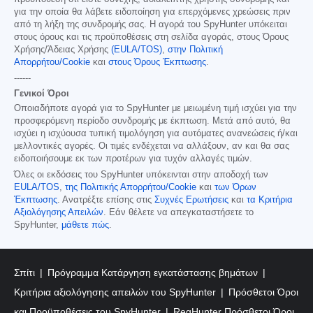
για την οποία θα λάβετε ειδοποίηση για επερχόμενες χρεώσεις πριν
από τη λήξη της συνδρομής σας. Η αγορά του SpyHunter υπόκειται
στους όρους και τις προϋποθέσεις στη σελίδα αγοράς, στους Όρους
Χρήσης/Άδειας Χρήσης
(EULA/TOS)
,
στην Πολιτική
Απορρήτου/Cookie
και
στους Όρους Έκπτωσης
.
------
Γενικοί Όροι
Οποιαδήποτε αγορά για το SpyHunter με μειωμένη τιμή ισχύει για την
προσφερόμενη περίοδο συνδρομής με έκπτωση. Μετά από αυτό, θα
ισχύει η ισχύουσα τυπική τιμολόγηση για αυτόματες ανανεώσεις ή/και
μελλοντικές αγορές. Οι τιμές ενδέχεται να αλλάξουν, αν και θα σας
ειδοποιήσουμε εκ των προτέρων για τυχόν αλλαγές τιμών.
Όλες οι εκδόσεις του SpyHunter υπόκεινται στην αποδοχή των
EULA/TOS
,
της Πολιτικής Απορρήτου/Cookie
και
των Όρων
Έκπτωσης
. Ανατρέξτε επίσης στις
Συχνές Ερωτήσεις
και
τα Κριτήρια
Αξιολόγησης Απειλών
. Εάν θέλετε να απεγκαταστήσετε το
SpyHunter,
μάθετε πώς
.
Σπίτι
Πρόγραμμα Κατάργηση εγκατάστασης βημάτων
Κριτήρια αξιολόγησης απειλών του SpyHunter
Πρόσθετοι Όροι
και Προϋποθέσεις του SpyHunter
RegHunter Πρόσθετοι Όροι