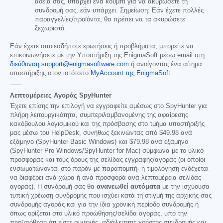
άδειά σας, υπάρχει ένα κουμπί για να ακυρώσετε τη
συνδρομή σας, εάν υπάρχει. Σημείωση: Εάν έχετε πολλές
παραγγελίες/προϊόντα, θα πρέπει να τα ακυρώσετε
ξεχωριστά.
Εάν έχετε οποιεσδήποτε ερωτήσεις ή προβλήματα, μπορείτε να
επικοινωνήσετε με την Υποστήριξη της EnigmaSoft μέσω email στη
διεύθυνση support@enigmasoftware.com
ή ανοίγοντας ένα αίτημα
υποστήριξης στον ιστότοπο
MyAccount της EnigmaSoft
.
------
Λεπτομέρειες Αγοράς SpyHunter
Έχετε επίσης την επιλογή να εγγραφείτε αμέσως στο SpyHunter για
πλήρη λειτουργικότητα, συμπεριλαμβανομένης της αφαίρεσης
κακόβουλου λογισμικού και της πρόσβασης στο τμήμα υποστήριξής
μας μέσω του HelpDesk, συνήθως ξεκινώντας από
$49.98
ανά
εξάμηνο (SpyHunter Basic Windows) και
$79.98
ανά εξάμηνο
(SpyHunter Pro Windows/SpyHunter for Mac) σύμφωνα με το υλικό
προσφοράς και τους όρους της σελίδας εγγραφής/αγοράς (οι οποίοι
ενσωματώνονται στο παρόν με παραπομπή· η τιμολόγηση ενδέχεται
να διαφέρει ανά χώρα ή ανά προσφορά ανά λεπτομέρεια σελίδας
αγοράς). Η συνδρομή σας θα
ανανεωθεί αυτόματα
με την ισχύουσα
τυπική χρέωση συνδρομής που ισχύει κατά τη στιγμή της αρχικής σας
συνδρομής αγοράς και για την ίδια χρονική περίοδο συνδρομής ή
όπως ορίζεται στο υλικό προώθησης/σελίδα αγοράς, υπό την
προϋπόθεση ότι είστε συνεχής, αδιάλειπτης χρήστης συνδρομής και