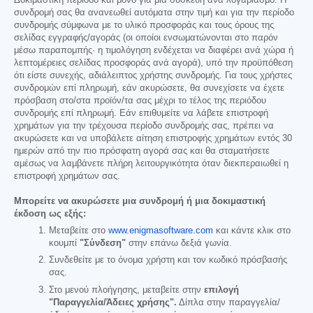
συνδρομή σας θα ανανεωθεί αυτόματα στην τιμή και για την περίοδο
συνδρομής σύμφωνα με το υλικό προσφοράς και τους όρους της
σελίδας εγγραφής/αγοράς (οι οποίοι ενσωματώνονται στο παρόν
μέσω παραπομπής· η τιμολόγηση ενδέχεται να διαφέρει ανά χώρα ή
λεπτομέρειες σελίδας προσφοράς ανά αγορά), υπό την προϋπόθεση
ότι είστε συνεχής, αδιάλειπτος χρήστης συνδρομής. Για τους χρήστες
συνδρομών επί πληρωμή, εάν ακυρώσετε, θα συνεχίσετε να έχετε
πρόσβαση στο/στα προϊόν/τα σας μέχρι το τέλος της περιόδου
συνδρομής επί πληρωμή. Εάν επιθυμείτε να λάβετε επιστροφή
χρημάτων για την τρέχουσα περίοδο συνδρομής σας, πρέπει να
ακυρώσετε και να υποβάλετε αίτηση επιστροφής χρημάτων εντός 30
ημερών από την πιο πρόσφατη αγορά σας και θα σταματήσετε
αμέσως να λαμβάνετε πλήρη λειτουργικότητα όταν διεκπεραιωθεί η
επιστροφή χρημάτων σας.
Μπορείτε να ακυρώσετε μια συνδρομή ή μια δοκιμαστική
έκδοση ως εξής:
Μεταβείτε στο
www.enigmasoftware.com
και κάντε κλικ στο
κουμπί
"Σύνδεση"
στην επάνω δεξιά γωνία.
Συνδεθείτε με το όνομα χρήστη και τον κωδικό πρόσβασής
σας.
Στο μενού πλοήγησης, μεταβείτε στην
επιλογή
"Παραγγελία/Άδειες χρήσης".
Δίπλα στην παραγγελία/