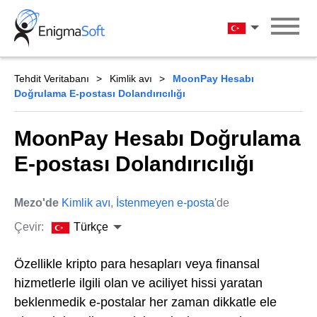
Skip
to
Türkçe
content
Tehdit Veritabanı
Kimlik avı
MoonPay Hesabı
Doğrulama E-postası Dolandırıcılığı
MoonPay Hesabı Doğrulama
E-postası Dolandırıcılığı
Mezo'de
Kimlik avı
,
İstenmeyen e-posta
'de
Çevir:
Türkçe
Özellikle kripto para hesapları veya finansal
hizmetlerle ilgili olan ve aciliyet hissi yaratan
beklenmedik e-postalar her zaman dikkatle ele