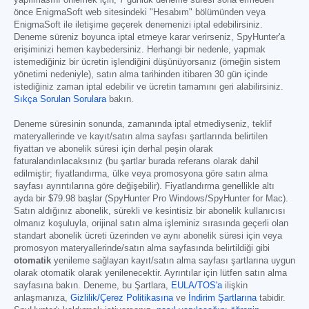
önce EnigmaSoft web sitesindeki "Hesabım" bölümünden veya
EnigmaSoft ile iletişime geçerek denemenizi iptal edebilirsiniz.
Deneme süreniz boyunca iptal etmeye karar verirseniz, SpyHunter'a
erişiminizi hemen kaybedersiniz. Herhangi bir nedenle, yapmak
istemediğiniz bir ücretin işlendiğini düşünüyorsanız (örneğin sistem
yönetimi nedeniyle), satın alma tarihinden itibaren 30 gün içinde
istediğiniz zaman iptal edebilir ve ücretin tamamını geri alabilirsiniz.
Sıkça Sorulan Sorulara
bakın.
Deneme süresinin sonunda, zamanında iptal etmediyseniz, teklif
materyallerinde ve kayıt/satın alma sayfası şartlarında belirtilen
fiyattan ve abonelik süresi için derhal peşin olarak
faturalandırılacaksınız (bu şartlar burada referans olarak dahil
edilmiştir; fiyatlandırma, ülke veya promosyona göre satın alma
sayfası ayrıntılarına göre değişebilir). Fiyatlandırma genellikle altı
ayda bir
$79.98
başlar (SpyHunter Pro Windows/SpyHunter for Mac).
Satın aldığınız abonelik, sürekli ve kesintisiz bir abonelik kullanıcısı
olmanız koşuluyla, orijinal satın alma işleminiz sırasında geçerli olan
standart abonelik ücreti üzerinden ve aynı abonelik süresi için veya
promosyon materyallerinde/satın alma sayfasında belirtildiği gibi
otomatik
yenileme sağlayan kayıt/satın alma sayfası şartlarına uygun
olarak otomatik olarak yenilenecektir. Ayrıntılar için lütfen satın alma
sayfasına bakın. Deneme, bu Şartlara,
EULA/TOS'a
ilişkin
anlaşmanıza,
Gizlilik/Çerez Politikasına
ve
İndirim Şartlarına
tabidir.