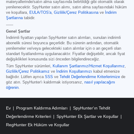
materyallerinde/satın alma sayfasında belirtildiği gibi otomatik olarak
yenilenecektir. SpyHunter satın alımı, satın alma sayfasındaki hüküm
ve koşullara,
EULA/TOS'a
,
Gizlilik/Çerez Politikasına
ve
İndirim
Şartlarına
tabidir.
------
Genel Şartlar
İndirimli fiyattan yapılan SpyHunter satın alımları, sunulan indirimli
abonelik süresi boyunca geçerlidir. Bu sürenin ardından, otomatik
yenilemeler ve/veya gelecekteki satın alımlar için o an geçerli olan
standart fiyatlandırma uygulanacaktır. Fiyatlar değişebilir, ancak fiyat
değişiklikleri konusunda sizi önceden bilgilendireceğiz.
Tüm SpyHunter sürümleri
,
Kullanım Şartlarımız/Hizmet Koşullarımız
,
Gizlilik/Çerez Politikamız
ve
İndirim Koşullarımızı
kabul etmenize
bağlıdır. Lütfen ayrıca
SSS
ve
Tehdit Değerlendirme Kriterlerimize
de
göz atın. SpyHunter'ı kaldırmak istiyorsanız,
nasıl yapılacağını
öğrenin
.
Ev
Program Kaldırma Adımları
SpyHunter'ın Tehdit
Değerlendirme Kriterleri
SpyHunter Ek Şartlar ve Koşullar
RegHunter Ek Hüküm ve Koşullar