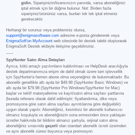
gidin.
Siparişinizin/lisansınızın yanında, varsa aboneliğinizi
iptal etmek için bir düğme bulunur. Not: Birden fazla
siparişiniz/ürününüz varsa, bunları tek tek iptal etmeniz
gerekecektir.
Herhangi bir sorunuz veya probleminiz olursa,
support@enigmasoftware.com
adresine e-posta göndererek veya
EnigmaSoft'un MyAccount
web sitesinde bir destek talebi oluşturarak
EnigmaSoft Destek ekibiyle iletişime geçebilirsiniz.
------
SpyHunter Satın Alma Detayları
Ayrıca, kötü amaçlı yazılımların kaldırılması ve HelpDesk aracılığıyla
destek departmanımıza erişim de dahil olmak üzere tam işlevsellik
için SpyHunter'a hemen abone olma seçeneğiniz de bulunmaktadır. Bu
abonelik genellikle altı ayda bir
$49.98
(SpyHunter Basic Windows) ve
altı ayda bir
$79.98
(SpyHunter Pro Windows/SpyHunter for Mac)
başlar ve teklif materyallerine ve kayıt/satın alma sayfası şartlarına
(burada referans olarak dahil edilmiştir; fiyatlandırma, ülke veya
promosyona göre satın alma sayfası ayrıntılarına göre değişebilir)
uygun olarak yapılır. Aboneliğiniz, kesintisiz bir abonelik kullanıcısı
olmanız koşuluyla ve aboneliğinizin sona ermesinden önce yaklaşan
ücretler hakkında bir bildirim almanız şartıyla, orijinal satın alma
aboneliğiniz sırasında
geçerli
olan standart abonelik ücreti üzerinden
ve aynı abonelik süresi boyunca veya promosyon