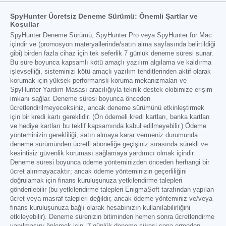
SpyHunter Ücretsiz Deneme Sürümü: Önemli Şartlar ve
Koşullar
SpyHunter Deneme Sürümü, SpyHunter Pro veya SpyHunter for Mac
içindir ve (promosyon materyallerinde/satın alma sayfasında belirtildiği
gibi) birden fazla cihaz için tek seferlik 7 günlük deneme süresi sunar.
Bu süre boyunca kapsamlı kötü amaçlı yazılım algılama ve kaldırma
işlevselliği, sisteminizi kötü amaçlı yazılım tehditlerinden aktif olarak
korumak için yüksek performanslı koruma mekanizmaları ve
SpyHunter Yardım Masası aracılığıyla teknik destek ekibimize erişim
imkanı sağlar. Deneme süresi boyunca önceden
ücretlendirilmeyeceksiniz, ancak deneme sürümünü etkinleştirmek
için bir kredi kartı gereklidir. (Ön ödemeli kredi kartları, banka kartları
ve hediye kartları bu teklif kapsamında kabul edilmeyebilir.) Ödeme
yönteminizin gerekliliği, satın almaya karar vermeniz durumunda
deneme sürümünden ücretli aboneliğe geçişiniz sırasında sürekli ve
kesintisiz güvenlik koruması sağlamaya yardımcı olmak içindir.
Deneme süresi boyunca ödeme yönteminizden önceden herhangi bir
ücret alınmayacaktır; ancak ödeme yönteminizin geçerliliğini
doğrulamak için finans kuruluşunuza yetkilendirme talepleri
gönderilebilir (bu yetkilendirme talepleri EnigmaSoft tarafından yapılan
ücret veya masraf talepleri değildir, ancak ödeme yönteminiz ve/veya
finans kuruluşunuza bağlı olarak hesabınızın kullanılabilirliğini
etkileyebilir). Deneme sürenizin bitiminden hemen sonra ücretlendirme
yapılmasını önlemek için, 7 günlük deneme süresi sona ermeden