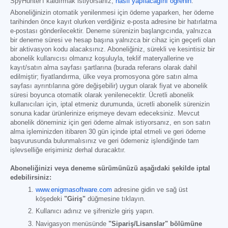
SpyHunter'ı kaldırmak istiyorsanız,
nasıl yapılacağını öğrenin
.
Aboneliğinizin otomatik yenilenmesi için ödeme yaparken, her ödeme
tarihinden önce kayıt olurken verdiğiniz e-posta adresine bir hatırlatma
e-postası gönderilecektir. Deneme sürenizin başlangıcında, yalnızca
bir deneme süresi ve hesap başına yalnızca bir cihaz için geçerli olan
bir aktivasyon kodu alacaksınız. Aboneliğiniz, sürekli ve kesintisiz bir
abonelik kullanıcısı olmanız koşuluyla, teklif materyallerine ve
kayıt/satın alma sayfası şartlarına (burada referans olarak dahil
edilmiştir; fiyatlandırma, ülke veya promosyona göre satın alma
sayfası ayrıntılarına göre değişebilir) uygun olarak fiyat ve abonelik
süresi boyunca otomatik olarak yenilenecektir. Ücretli abonelik
kullanıcıları için, iptal etmeniz durumunda, ücretli abonelik sürenizin
sonuna kadar ürünlerinize erişmeye devam edeceksiniz. Mevcut
abonelik döneminiz için geri ödeme almak istiyorsanız, en son satın
alma işleminizden itibaren 30 gün içinde iptal etmeli ve geri ödeme
başvurusunda bulunmalısınız ve geri ödemeniz işlendiğinde tam
işlevselliğe erişiminiz derhal duracaktır.
Aboneliğinizi veya deneme sürümünüzü aşağıdaki şekilde iptal
edebilirsiniz:
www.enigmasoftware.com
adresine gidin ve sağ üst
köşedeki
"Giriş"
düğmesine tıklayın.
Kullanıcı adınız ve şifrenizle giriş yapın.
Navigasyon menüsünde
"Sipariş/Lisanslar" bölümüne