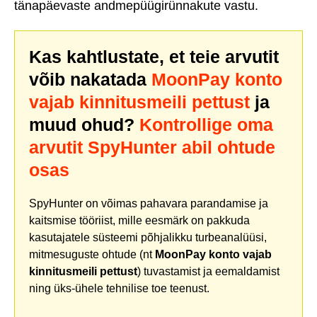
tänapäevaste andmepüügirünnakute vastu.
Kas kahtlustate, et teie arvutit
võib nakatada
MoonPay konto
vajab kinnitusmeili pettust
ja
muud ohud?
Kontrollige oma
arvutit SpyHunter abil ohtude
osas
SpyHunter on võimas pahavara parandamise ja
kaitsmise tööriist, mille eesmärk on pakkuda
kasutajatele süsteemi põhjalikku turbeanalüüsi,
mitmesuguste ohtude (nt
MoonPay konto vajab
kinnitusmeili pettust
) tuvastamist ja eemaldamist
ning üks-ühele tehnilise toe teenust.