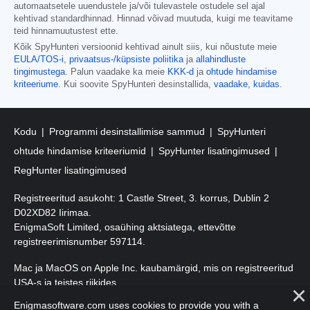
automaatsetele uuendustele ja/või tulevastele ostudele sel ajal
kehtivad standardhinnad. Hinnad võivad muutuda, kuigi me teavitame
teid hinnamuutustest ette.
Kõik SpyHunteri versioonid kehtivad ainult siis, kui nõustute meie
EULA/TOS-i
,
privaatsus-/küpsiste poliitika
ja
allahindluste
tingimustega
. Palun vaadake ka meie
KKK-d
ja
ohtude hindamise
kriteeriume
. Kui soovite SpyHunteri desinstallida,
vaadake, kuidas
.
Kodu
Programmi desinstallimise sammud
SpyHunteri
ohtude hindamise kriteeriumid
SpyHunter lisatingimused
RegHunter lisatingimused
Registreeritud asukoht: 1 Castle Street, 3. korrus, Dublin 2
D02XD82 Iirimaa.
EnigmaSoft Limited, osaühing aktsiatega, ettevõtte
registreerimisnumber 597114.
Mac ja MacOS on Apple Inc. kaubamärgid, mis on registreeritud
USA-s ja teistes riikides.
Enigmasoftware.com uses cookies to provide you with a
Autoriõigus 2016-
2026
. EnigmaSoft Ltd. Kõik õigused kaitstud.