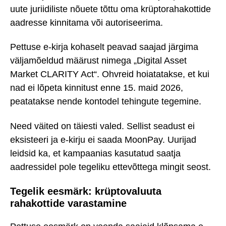
uute juriidiliste nõuete tõttu oma krüptorahakottide
aadresse kinnitama või autoriseerima.
Pettuse e-kirja kohaselt peavad saajad järgima
väljamõeldud määrust nimega „Digital Asset
Market CLARITY Act“. Ohvreid hoiatatakse, et kui
nad ei lõpeta kinnitust enne 15. maid 2026,
peatatakse nende kontodel tehingute tegemine.
Need väited on täiesti valed. Sellist seadust ei
eksisteeri ja e-kirju ei saada MoonPay. Uurijad
leidsid ka, et kampaanias kasutatud saatja
aadressidel pole tegeliku ettevõttega mingit seost.
Tegelik eesmärk: krüptovaluuta
rahakottide varastamine