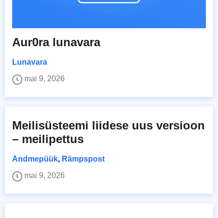
Aur0ra lunavara
Lunavara
mai 9, 2026
Meilisüsteemi liidese uus versioon
– meilipettus
Andmepüük
,
Rämpspost
mai 9, 2026