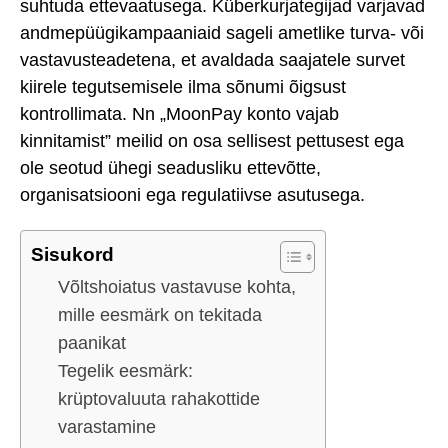
suhtuda ettevaatusega. Küberkurjategijad varjavad
andmepüügikampaaniaid sageli ametlike turva- või
vastavusteadetena, et avaldada saajatele survet
kiirele tegutsemisele ilma sõnumi õigsust
kontrollimata. Nn „MoonPay konto vajab
kinnitamist” meilid on osa sellisest pettusest ega
ole seotud ühegi seadusliku ettevõtte,
organisatsiooni ega regulatiivse asutusega.
Sisukord
Võltshoiatus vastavuse kohta,
mille eesmärk on tekitada
paanikat
Tegelik eesmärk:
krüptovaluuta rahakottide
varastamine