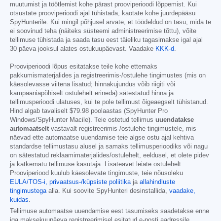
muutumist ja töötlemist kohe pärast prooviperioodi lõppemist. Kui
otsustate prooviperioodi ajal tühistada, kaotate kohe juurdepääsu
SpyHunterile. Kui mingil põhjusel arvate, et töödeldud on tasu, mida te
ei soovinud teha (näiteks süsteemi administreerimise tõttu), võite
tellimuse tühistada ja saada tasu eest täieliku tagasimakse igal ajal
30 päeva jooksul alates ostukuupäevast. Vaadake
KKK-d
.
Prooviperioodi lõpus esitatakse teile kohe ettemaks
pakkumismaterjalides ja registreerimis-/ostulehe tingimustes (mis on
käesolevasse viitena lisatud; hinnakujundus võib riigiti või
kampaaniapõhiselt ostulehelt erineda) sätestatud hinna ja
tellimusperioodi ulatuses, kui te pole tellimust õigeaegselt tühistanud.
Hind algab tavaliselt
$79.98
poolaastas (SpyHunter Pro
Windows/SpyHunter Macile). Teie ostetud tellimus
uuendatakse
automaatselt
vastavalt registreerimis-/ostulehe tingimustele, mis
näevad ette automaatse uuendamise teie algse ostu ajal kehtiva
standardse tellimustasu alusel ja samaks tellimusperioodiks või nagu
on sätestatud reklaamimaterjalides/ostulehelt, eeldusel, et olete pidev
ja katkematu tellimuse kasutaja. Lisateavet leiate ostulehelt.
Prooviperiood kuulub käesolevate tingimuste, teie nõusoleku
EULA/TOS-i,
privaatsus-/küpsiste poliitika
ja
allahindluste
tingimustega
alla. Kui soovite SpyHunteri desinstallida,
vaadake,
kuidas
.
Tellimuse automaatse uuendamise eest tasumiseks saadetakse enne
iga maksekuupäeva registreerimisel esitatud e-posti aadressile