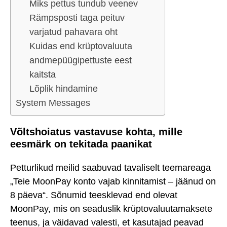
Miks pettus tundub veenev
Rämpsposti taga peituv
varjatud pahavara oht
Kuidas end krüptovaluuta
andmepüügipettuste eest
kaitsta
Lõplik hindamine
System Messages
Võltshoiatus vastavuse kohta, mille
eesmärk on tekitada paanikat
Petturlikud meilid saabuvad tavaliselt teemareaga
„Teie MoonPay konto vajab kinnitamist – jäänud on
8 päeva“. Sõnumid teesklevad end olevat
MoonPay, mis on seaduslik krüptovaluutamaksete
teenus, ja väidavad valesti, et kasutajad peavad