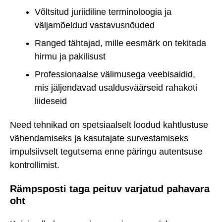
Võltsitud juriidiline terminoloogia ja
väljamõeldud vastavusnõuded
Ranged tähtajad, mille eesmärk on tekitada
hirmu ja pakilisust
Professionaalse välimusega veebisaidid,
mis jäljendavad usaldusväärseid rahakoti
liideseid
Need tehnikad on spetsiaalselt loodud kahtlustuse
vähendamiseks ja kasutajate survestamiseks
impulsiivselt tegutsema enne päringu autentsuse
kontrollimist.
Rämpsposti taga peituv varjatud pahavara
oht