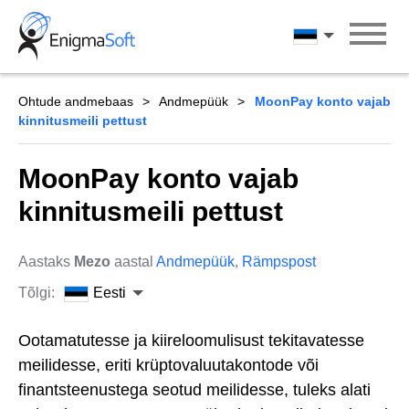
Skip
to
Eesti
content
Ohtude andmebaas
Andmepüük
MoonPay konto vajab
kinnitusmeili pettust
MoonPay konto vajab
kinnitusmeili pettust
Aastaks
Mezo
aastal
Andmepüük
,
Rämpspost
Tõlgi:
Eesti
Ootamatutesse ja kiireloomulisust tekitavatesse
meilidesse, eriti krüptovaluutakontode või
finantsteenustega seotud meilidesse, tuleks alati