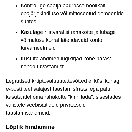
Kontrollige saatja aadresse hoolikalt
ebajärjekindluse või mitteseotud domeenide
suhtes
Kasutage riistvaralisi rahakotte ja lubage
võimaluse korral täiendavaid konto
turvameetmeid
Kustuta andmepüügikirjad kohe pärast
nende tuvastamist
Legaalsed krüptovaluutaettevõtted ei küsi kunagi
e-posti teel salajast taastamisfraasi ega palu
kasutajatel oma rahakotte "kinnitada", sisestades
välistele veebisaitidele privaatseid
taastamisandmeid.
Lõplik hindamine