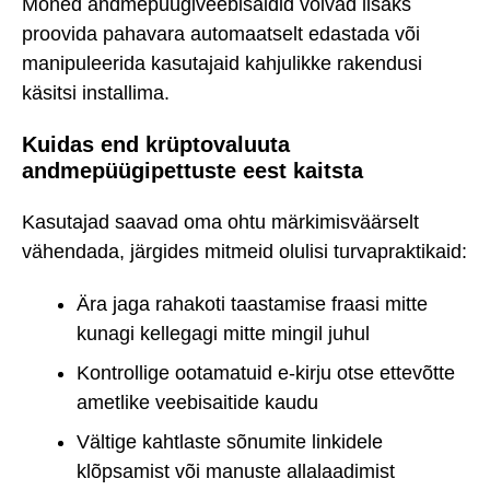
Mõned andmepüügiveebisaidid võivad lisaks
proovida pahavara automaatselt edastada või
manipuleerida kasutajaid kahjulikke rakendusi
käsitsi installima.
Kuidas end krüptovaluuta
andmepüügipettuste eest kaitsta
Kasutajad saavad oma ohtu märkimisväärselt
vähendada, järgides mitmeid olulisi turvapraktikaid:
Ära jaga rahakoti taastamise fraasi mitte
kunagi kellegagi mitte mingil juhul
Kontrollige ootamatuid e-kirju otse ettevõtte
ametlike veebisaitide kaudu
Vältige kahtlaste sõnumite linkidele
klõpsamist või manuste allalaadimist