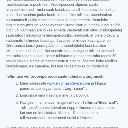
meeldetuletus e-posti teel. Prooviperioodi alguses saate
aktiveerimiskoodi, mida saab kasutada ainult ühe prooviperioodi ja
ainult ühe seadme jaoks konto kohta. Teie tellimus uuendatakse
automaatselt pakkumismaterjalides ja registreerimis-/ostulehe
tingimustes (mis on käesolevasse viitena lisatud; hinnakujundus võib
riigiti või kampaaniate lõikes erineda vastavalt ostulehe üksikasjadele)
sätestatud hinnaga ja tellimusperioodiks, eeldusel, et olete pideva ja
katkematu tellimuse kasutaja. Tasulise tellimuse kasutajatel on
tühistamise korral juurdepääs oma tootele(dele) kuni tasulise
tellimusperioodi lõpuni. Kui soovite oma praeguse tellimusperioodi
eest raha tagasi saada, peate tühistama ja taotlema raha tagasi 30
päeva jooksul alates viimasest ostust ning te lõpetate kohe täieliku
funktsionaalsuse saamise, kui teie tagasimakse on töödeldud.
Tellimuse või prooviperioodi saate tühistada järgmiselt:
Mine aadressile
www.enigmasoftware.com
ja klõpsa
paremas ülanurgas nupul
„Logi sisse”
.
Logi sisse oma kasutajanime ja parooliga.
Navigeerimismenüüs minge valikule
„Tellimus/litsentsid“.
Tellimuse/litsentsi kõrval on nupp tellimuse tühistamiseks,
kui see on kohaldatav. Märkus. Kui teil on mitu
tellimust/toodet, peate need eraldi tühistama.