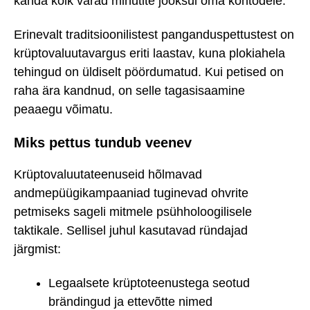
kanda kõik varad minutite jooksul oma kontodele.
Erinevalt traditsioonilistest panganduspettustest on
krüptovaluutavargus eriti laastav, kuna plokiahela
tehingud on üldiselt pöördumatud. Kui petised on
raha ära kandnud, on selle tagasisaamine
peaaegu võimatu.
Miks pettus tundub veenev
Krüptovaluutateenuseid hõlmavad
andmepüügikampaaniad tuginevad ohvrite
petmiseks sageli mitmele psühholoogilisele
taktikale. Sellisel juhul kasutavad ründajad
järgmist:
Legaalsete krüptoteenustega seotud
brändingud ja ettevõtte nimed