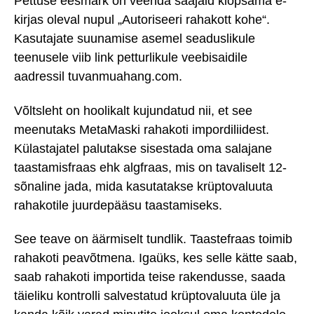
Pettuse eesmärk on veenda saajaid klõpsama e-
kirjas oleval nupul „Autoriseeri rahakott kohe“.
Kasutajate suunamise asemel seaduslikule
teenusele viib link petturlikule veebisaidile
aadressil tuvanmuahang.com.
Võltsleht on hoolikalt kujundatud nii, et see
meenutaks MetaMaski rahakoti impordiliidest.
Külastajatel palutakse sisestada oma salajane
taastamisfraas ehk algfraas, mis on tavaliselt 12-
sõnaline jada, mida kasutatakse krüptovaluuta
rahakotile juurdepääsu taastamiseks.
See teave on äärmiselt tundlik. Taastefraas toimib
rahakoti peavõtmena. Igaüks, kes selle kätte saab,
saab rahakoti importida teise rakendusse, saada
täieliku kontrolli salvestatud krüptovaluuta üle ja