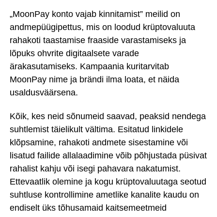
„MoonPay konto vajab kinnitamist” meilid on
andmepüügipettus, mis on loodud krüptovaluuta
rahakoti taastamise fraaside varastamiseks ja
lõpuks ohvrite digitaalsete varade
ärakasutamiseks. Kampaania kuritarvitab
MoonPay nime ja brändi ilma loata, et näida
usaldusväärsena.
Kõik, kes neid sõnumeid saavad, peaksid nendega
suhtlemist täielikult vältima. Esitatud linkidele
klõpsamine, rahakoti andmete sisestamine või
lisatud failide allalaadimine võib põhjustada püsivat
rahalist kahju või isegi pahavara nakatumist.
Ettevaatlik olemine ja kogu krüptovaluutaga seotud
suhtluse kontrollimine ametlike kanalite kaudu on
endiselt üks tõhusamaid kaitsemeetmeid