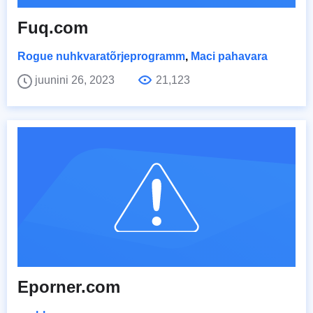
Fuq.com
Rogue nuhkvaratõrjeprogramm
,
Maci pahavara
juunini 26, 2023
21,123
Eporner.com