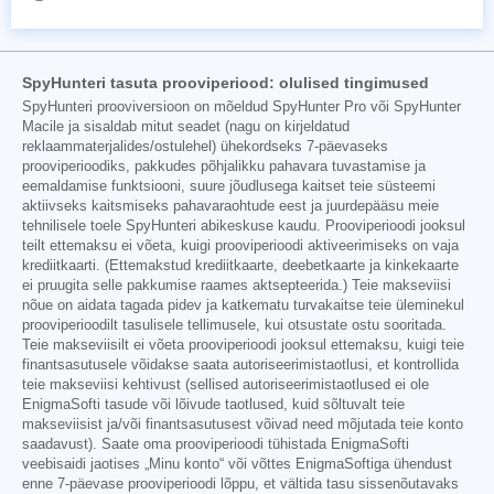
SpyHunteri tasuta prooviperiood: olulised tingimused
SpyHunteri prooviversioon on mõeldud SpyHunter Pro või SpyHunter
Macile ja sisaldab mitut seadet (nagu on kirjeldatud
reklaammaterjalides/ostulehel) ühekordseks 7-päevaseks
prooviperioodiks, pakkudes põhjalikku pahavara tuvastamise ja
eemaldamise funktsiooni, suure jõudlusega kaitset teie süsteemi
aktiivseks kaitsmiseks pahavaraohtude eest ja juurdepääsu meie
tehnilisele toele SpyHunteri abikeskuse kaudu. Prooviperioodi jooksul
teilt ettemaksu ei võeta, kuigi prooviperioodi aktiveerimiseks on vaja
krediitkaarti. (Ettemakstud krediitkaarte, deebetkaarte ja kinkekaarte
ei pruugita selle pakkumise raames aktsepteerida.) Teie makseviisi
nõue on aidata tagada pidev ja katkematu turvakaitse teie üleminekul
prooviperioodilt tasulisele tellimusele, kui otsustate ostu sooritada.
Teie makseviisilt ei võeta prooviperioodi jooksul ettemaksu, kuigi teie
finantsasutusele võidakse saata autoriseerimistaotlusi, et kontrollida
teie makseviisi kehtivust (sellised autoriseerimistaotlused ei ole
EnigmaSofti tasude või lõivude taotlused, kuid sõltuvalt teie
makseviisist ja/või finantsasutusest võivad need mõjutada teie konto
saadavust). Saate oma prooviperioodi tühistada EnigmaSofti
veebisaidi jaotises „Minu konto“ või võttes EnigmaSoftiga ühendust
enne 7-päevase prooviperioodi lõppu, et vältida tasu sissenõutavaks