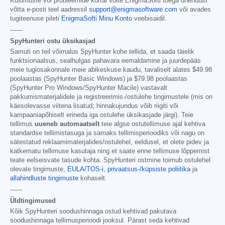
Küsimuste või probleemide korral võite EnigmaSofti toega ühendust
võtta e-posti teel aadressil
support@enigmasoftware.com
või avades
tugiteenuse pileti
EnigmaSofti Minu Konto
veebisaidil.
------
SpyHunteri ostu üksikasjad
Samuti on teil võimalus SpyHunter kohe tellida, et saada täielik
funktsionaalsus, sealhulgas pahavara eemaldamine ja juurdepääs
meie tugiosakonnale meie abikeskuse kaudu, tavaliselt alates
$49.98
poolaastas (SpyHunter Basic Windows) ja
$79.98
poolaastas
(SpyHunter Pro Windows/SpyHunter Macile) vastavalt
pakkumismaterjalidele ja registreerimis-/ostulehe tingimustele (mis on
käesolevasse viitena lisatud; hinnakujundus võib riigiti või
kampaaniapõhiselt erineda iga ostulehe üksikasjade järgi). Teie
tellimus
uueneb automaatselt
teie algse ostutellimuse ajal kehtiva
standardse tellimistasuga ja samaks tellimisperioodiks või nagu on
sätestatud reklaamimaterjalides/ostulehel, eeldusel, et olete pidev ja
katkematu tellimuse kasutaja ning et saate enne tellimuse lõppemist
teate eelseisvate tasude kohta. SpyHunteri ostmine toimub ostulehel
olevate tingimuste,
EULA/TOS-i
,
privaatsus-/küpsiste poliitika
ja
allahindluste tingimuste
kohaselt.
------
Üldtingimused
Kõik SpyHunteri soodushinnaga ostud kehtivad pakutava
soodushinnaga tellimusperioodi jooksul. Pärast seda kehtivad