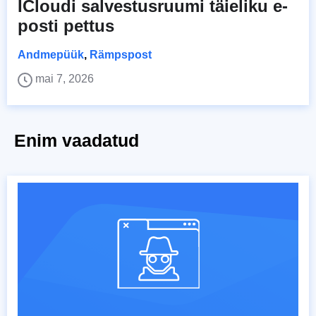
ICloudi salvestusruumi täieliku e-
posti pettus
Andmepüük
,
Rämpspost
mai 7, 2026
Enim vaadatud