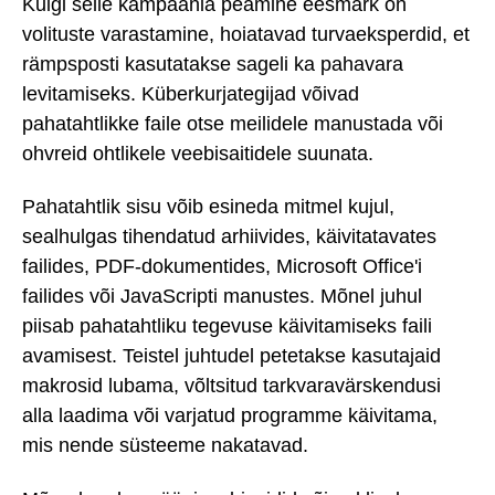
Kuigi selle kampaania peamine eesmärk on
volituste varastamine, hoiatavad turvaeksperdid, et
rämpsposti kasutatakse sageli ka pahavara
levitamiseks. Küberkurjategijad võivad
pahatahtlikke faile otse meilidele manustada või
ohvreid ohtlikele veebisaitidele suunata.
Pahatahtlik sisu võib esineda mitmel kujul,
sealhulgas tihendatud arhiivides, käivitatavates
failides, PDF-dokumentides, Microsoft Office'i
failides või JavaScripti manustes. Mõnel juhul
piisab pahatahtliku tegevuse käivitamiseks faili
avamisest. Teistel juhtudel petetakse kasutajaid
makrosid lubama, võltsitud tarkvaravärskendusi
alla laadima või varjatud programme käivitama,
mis nende süsteeme nakatavad.