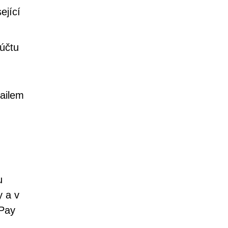
ející
účtu
mailem
h
u
y a v
nPay