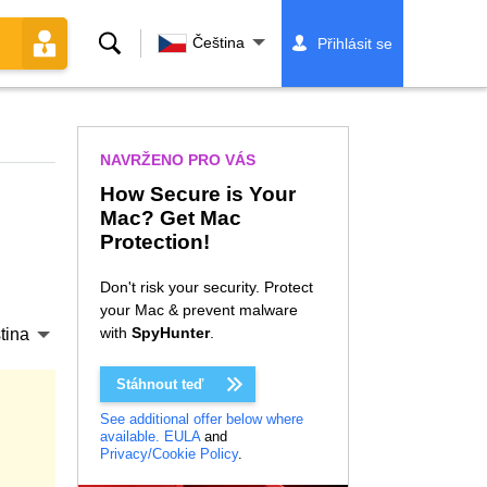
Vyhledávání
Čeština
Přihlásit se
NAVRŽENO PRO VÁS
How Secure is Your
Mac? Get Mac
Protection!
Don't risk your security. Protect
your Mac & prevent malware
with
SpyHunter
.
tina
Stáhnout teď
See additional offer below where
available.
EULA
and
Privacy/Cookie Policy
.