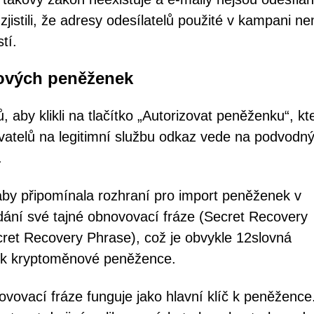
jistili, že adresy odesílatelů použité v kampani ne
tí.
nových peněženek
aby klikli na tlačítko „Autorizovat peněženku“, kte
vatelů na legitimní službu odkaz vede na podvodn
.
 aby připomínala rozhraní pro import peněženek v
dání své tajné obnovovací fráze (Secret Recovery
ret Recovery Phrase), což je obvykle 12slovná
 k kryptoměnové peněžence.
ovovací fráze funguje jako hlavní klíč k peněžence