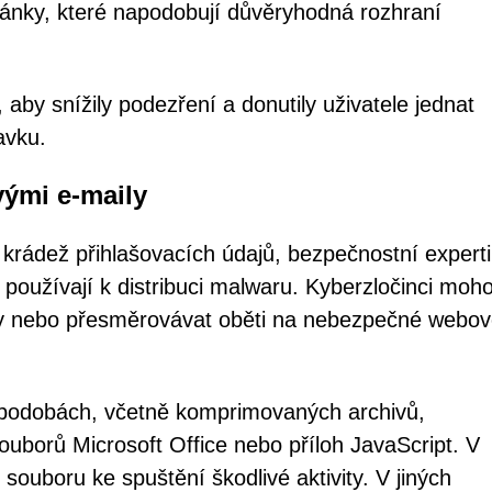
ránky, které napodobují důvěryhodná rozhraní
 aby snížily podezření a donutily uživatele jednat
avku.
vými e-maily
krádež přihlašovacích údajů, bezpečnostní experti
používají k distribuci malwaru. Kyberzločinci moh
ory nebo přesměrovávat oběti na nebezpečné webo
 podobách, včetně komprimovaných archivů,
uborů Microsoft Office nebo příloh JavaScript. V
souboru ke spuštění škodlivé aktivity. V jiných