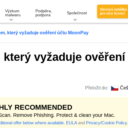
Slevová nabídka
Výzkum
Podpěra,
Společnost
pro více licencí
malwaru
podpora
em, který vyžaduje ověření účtu MoonPay
 který vyžaduje ověření
Přeložit do:
Češ
GHLY RECOMMENDED
 Scan. Remove Phishing. Protect & clean your Mac.
itional offer below where available.
EULA
and
Privacy/Cookie Policy
.