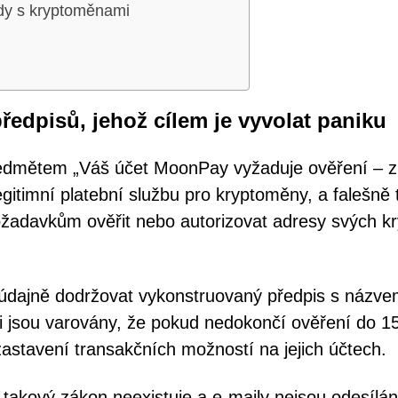
ody s kryptoměnami
ředpisů, jehož cílem je vyvolat paniku
předmětem „Váš účet MoonPay vyžaduje ověření – 
gitimní platební službu pro kryptoměny, a falešně t
ožadavkům ověřit nebo autorizovat adresy svých kr
 údajně dodržovat vykonstruovaný předpis s názv
i jsou varovány, že pokud nedokončí ověření do 15
astavení transakčních možností na jejich účtech.
 takový zákon neexistuje a e-maily nejsou odesílá