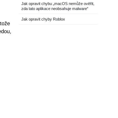
Jak opravit chybu „macOS nemůže ověřit,
zda tato aplikace neobsahuje malware“
Jak opravit chyby Roblox
otože
edou,