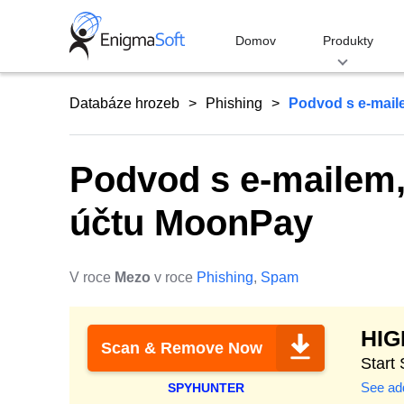
Skip
to
Domov
Produkty
content
Databáze hrozeb
Phishing
Podvod s e-mail
Podvod s e-mailem,
účtu MoonPay
V roce
Mezo
v roce
Phishing
,
Spam
HI
Scan & Remove Now
Start
See add
SPYHUNTER