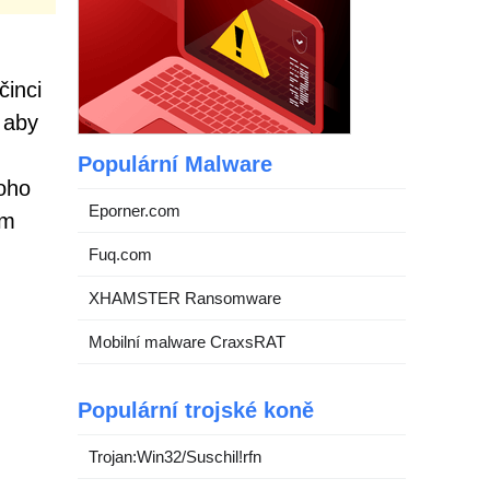
činci
 aby
Populární Malware
oho
Eporner.com
ím
Fuq.com
XHAMSTER Ransomware
Mobilní malware CraxsRAT
Populární trojské koně
Trojan:Win32/Suschil!rfn