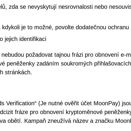
elů, zda se nevyskytují nesrovnalosti nebo nesouvis
kdykoli je to možné, povolte dodatečnou ochranu 
jejich identifikaci
y nebudou požadovat tajnou frázi pro obnovení e-
“ své peněženky zadáním soukromých přihlašovacíc
h stránkách.
Verification“ (Je nutné ověřit účet MoonPay) jso
dcizit fráze pro obnovení kryptoměnové peněženk
ktiva obětí. Kampaň zneužívá název a značku Moo