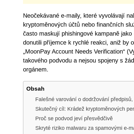
Neočekávané e-maily, které vyvolávají nal
kryptoměnových účtů nebo finančních služ
často maskují phishingové kampaně jako 
donutili příjemce k rychlé reakci, aniž by 
„MoonPay Account Needs Verification“ (V
takového podvodu a nejsou spojeny s žádn
orgánem.
Obsah
Falešné varování o dodržování předpisů, 
Skutečný cíl: Krádež kryptoměnových p
Proč se podvod jeví přesvědčivě
Skryté riziko malwaru za spamovými e-ma