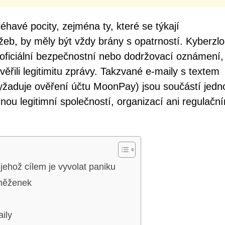
éhavé pocity, zejména ty, které se týkají
eb, by měly být vždy brány s opatrností. Kyberzlo
oficiální bezpečnostní nebo dodržovací oznámení,
ověřili legitimitu zprávy. Takzvané e-maily s textem
yžaduje ověření účtu MoonPay) jsou součástí jedn
ou legitimní společností, organizací ani regulačn
jehož cílem je vyvolat paniku
eněženek
ily