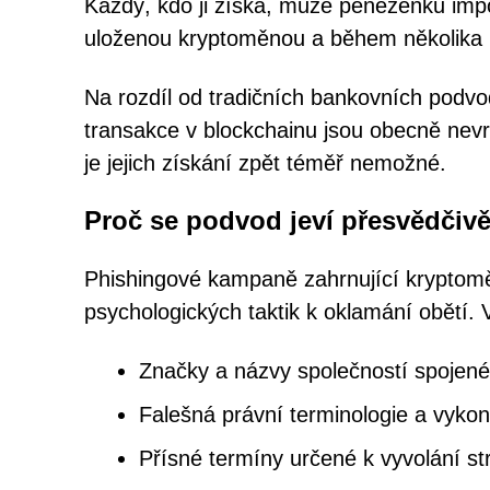
Každý, kdo ji získá, může peněženku impor
uloženou kryptoměnou a během několika mi
Na rozdíl od tradičních bankovních podvo
transakce v blockchainu jsou obecně nevr
je jejich získání zpět téměř nemožné.
Proč se podvod jeví přesvědčiv
Phishingové kampaně zahrnující kryptomě
psychologických taktik k oklamání obětí. 
Značky a názvy společností spojené 
Falešná právní terminologie a vyk
Přísné termíny určené k vyvolání st