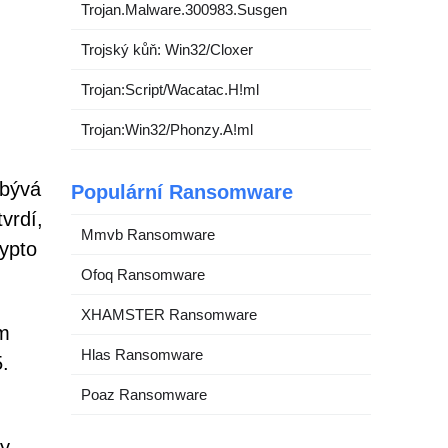
Trojan.Malware.300983.Susgen
Trojský kůň: Win32/Cloxer
Trojan:Script/Wacatac.H!ml
Trojan:Win32/Phonzy.A!ml
zbývá
Populární Ransomware
vrdí,
Mmvb Ransomware
ypto
Ofoq Ransomware
XHAMSTER Ransomware
em
Hlas Ransomware
.
Poaz Ransomware
ny