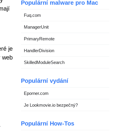
Populární malware pro Mac
mají
Fuq.com
ManagerUnit
PrimaryRemote
ré je
HandlerDivision
ý web
SkilledModuleSearch
Populární vydání
Eporner.com
Je Lookmovie.io bezpečný?
Populární How-Tos
.