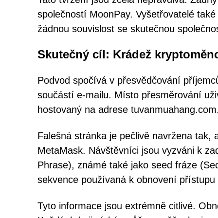
společností MoonPay. Vyšetřovatelé také z
žádnou souvislost se skutečnou společnos
Skutečný cíl: Krádež kryptomě
Podvod spočívá v přesvědčování příjemců, 
součástí e-mailu. Místo přesměrování uži
hostovaný na adrese tuvanmuahang.com
Falešná stránka je pečlivě navržena tak,
MetaMask. Návštěvníci jsou vyzváni k za
Phrase), známé také jako seed fráze (Sec
sekvence používaná k obnovení přístupu
Tyto informace jsou extrémně citlivé. Obn