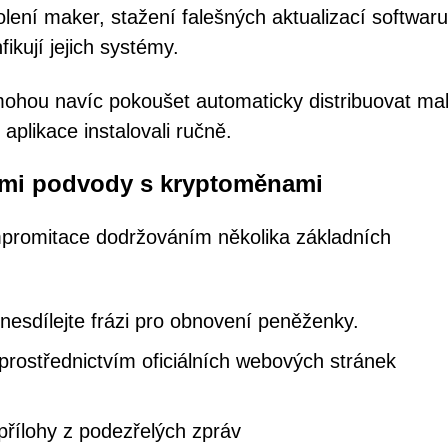
olení maker, stažení falešných aktualizací softwar
kují jejich systémy.
ohou navíc pokoušet automaticky distribuovat ma
aplikace instalovali ručně.
vými podvody s kryptoměnami
ompromitace dodržováním několika základních
nesdílejte frázi pro obnovení peněženky.
rostřednictvím oficiálních webových stránek
 přílohy z podezřelých zpráv