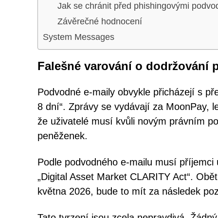
Jak se chránit před phishingovými podv
Závěrečné hodnocení
System Messages
Falešné varování o dodržování p
Podvodné e-maily obvykle přicházejí s 
8 dní“. Zprávy se vydávají za MoonPay, le
že uživatelé musí kvůli novým právním p
peněženek.
Podle podvodného e-mailu musí příjemci
„Digital Asset Market CLARITY Act“. Obět
května 2026, bude to mít za následek poz
Tato tvrzení jsou zcela nepravdivá. Žádný