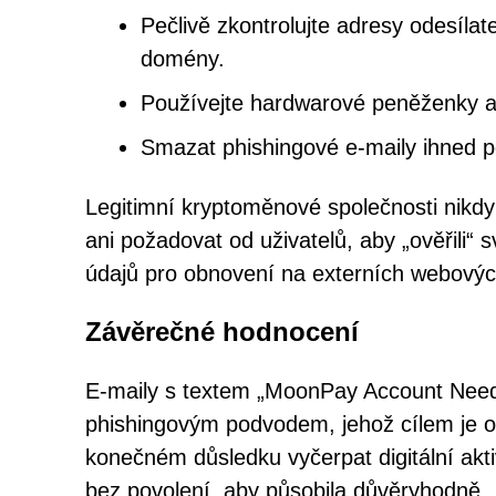
Pečlivě zkontrolujte adresy odesílat
domény.
Používejte hardwarové peněženky a 
Smazat phishingové e-maily ihned po 
Legitimní kryptoměnové společnosti nikd
ani požadovat od uživatelů, aby „ověřili
údajů pro obnovení na externích webovýc
Závěrečné hodnocení
E-maily s textem „MoonPay Account Needs 
phishingovým podvodem, jehož cílem je o
konečném důsledku vyčerpat digitální a
bez povolení, aby působila důvěryhodně.