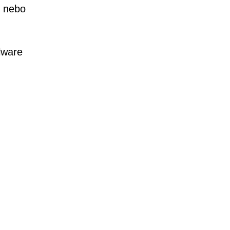
u nebo
lware