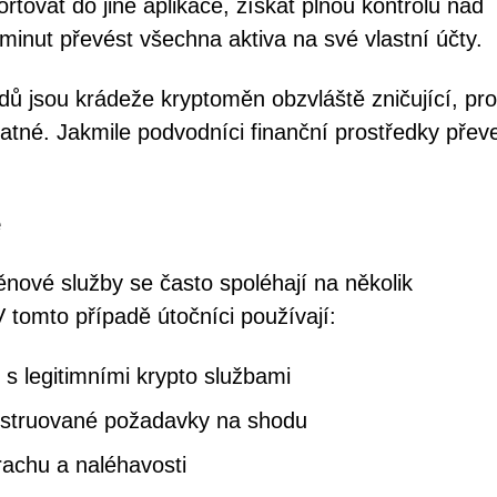
tovat do jiné aplikace, získat plnou kontrolu nad
nut převést všechna aktiva na své vlastní účty.
dů jsou krádeže kryptoměn obzvláště zničující, pr
atné. Jakmile podvodníci finanční prostředky přev
ě
nové služby se často spoléhají na několik
V tomto případě útočníci používají:
s legitimními krypto službami
onstruované požadavky na shodu
rachu a naléhavosti