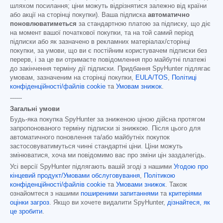
шляхом посилання; ціни можуть відрізнятися залежно від країни
або акції на сторінці покупки). Ваша підписка
автоматично
поновлюватиметься
за стандартною платою за підписку, що діє
на момент вашої початкової покупки, та на той самий період
підписки або як зазначено в рекламних матеріалах/сторінці
покупки, за умови, що ви є постійним користувачем підписки без
перерв, і за це ви отримаєте повідомлення про майбутні платежі
до закінчення терміну дії підписки. Придбання SpyHunter підлягає
умовам, зазначеним на сторінці покупки,
EULA/TOS
,
Політиці
конфіденційності/файлів cookie
та
Умовам знижок
.
------
Загальні умови
Будь-яка покупка SpyHunter за зниженою ціною дійсна протягом
запропонованого терміну підписки зі знижкою. Після цього для
автоматичного поновлення та/або майбутніх покупок
застосовуватимуться чинні стандартні ціни. Ціни можуть
змінюватися, хоча ми повідомимо вас про зміни цін заздалегідь.
Усі версії SpyHunter підлягають вашій згоді з нашими
Угодою про
кінцевий продукт/Умовами обслуговування
,
Політикою
конфіденційності/файлів cookie
та
Умовами знижок
. Також
ознайомтеся з нашими
поширеними запитаннями
та
критеріями
оцінки загроз
. Якщо ви хочете видалити SpyHunter,
дізнайтеся, як
це зробити
.