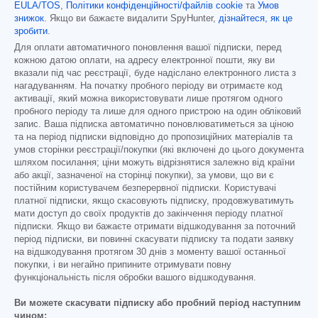
EULA/TOS
,
Політики конфіденційності/файлів cookie
та
Умов
знижок
. Якщо ви бажаєте видалити SpyHunter,
дізнайтеся, як це
зробити
.
Для оплати автоматичного поновлення вашої підписки, перед
кожною датою оплати, на адресу електронної пошти, яку ви
вказали під час реєстрації, буде надіслано електронного листа з
нагадуванням. На початку пробного періоду ви отримаєте код
активації, який можна використовувати лише протягом одного
пробного періоду та лише для одного пристрою на один обліковий
запис. Ваша підписка автоматично поновлюватиметься за ціною
та на період підписки відповідно до пропозиційних матеріалів та
умов сторінки реєстрації/покупки (які включені до цього документа
шляхом посилання; ціни можуть відрізнятися залежно від країни
або акції, зазначеної на сторінці покупки), за умови, що ви є
постійним користувачем безперервної підписки. Користувачі
платної підписки, якщо скасовують підписку, продовжуватимуть
мати доступ до своїх продуктів до закінчення періоду платної
підписки. Якщо ви бажаєте отримати відшкодування за поточний
період підписки, ви повинні скасувати підписку та подати заявку
на відшкодування протягом 30 днів з моменту вашої останньої
покупки, і ви негайно припините отримувати повну
функціональність після обробки вашого відшкодування.
Ви можете скасувати підписку або пробний період наступним
чином: