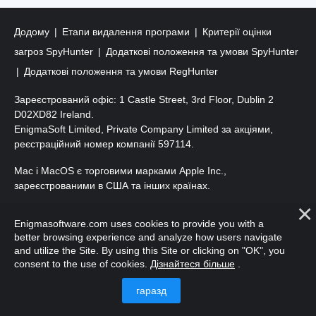
Додому
Етапи видалення програми
Критерії оцінки
загроз SpyHunter
Додаткові положення та умови SpyHunter
Додаткові положення та умови RegHunter
Зареєстрований офіс: 1 Castle Street, 3rd Floor, Dublin 2
D02XD82 Ireland.
EnigmaSoft Limited, Private Company Limited за акціями,
реєстраційний номер компанії 597114.
Mac і MacOS є торговими марками Apple Inc.,
зареєстрованими в США та інших країнах.
Авторські права 2016-
2026
. ТОВ «ЕнігмаСофт». Усі права
Enigmasoftware.com uses cookies to provide you with a
захищено.
better browsing experience and analyze how users navigate
and utilize the Site. By using this Site or clicking on "OK", you
consent to the use of cookies.
Дізнайтеся більше
.