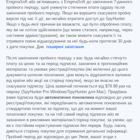
EnigmaSoft або зв’язавшись з EnigmaSoft до закінчення 7-денного
пробного періоду, щоб уникнути стягнення плати одразу після
закінчення пробного періоду. Якщо ви вирішите скасувати пробну
версію під час її дії, ви негайно втратите доступ до SpyHunter.
Якщо з будь-якої причини ви вважаєте, що було оброблено плату,
яку ви не хотіли здійснювати (що може статися, наприклад, через
системне адміністрування), ви також можете скасувати її та
отримати повне відшкодування за неї будь-коли протягом 30 днів
з дати покупки. Див.
поширені запитання
.
Після закінчення пробного періоду з вас буде негайно стягнуто
плату за ціною та за період підписки, зазначені в пропозиційних
матеріалах та умовах реєстрації/покупки (які включені до цього
документа шляхом посилання; ціни можуть відрізнятися залежно
від країни або акції на сторінці покупки), якщо ви вчасно не
скасували підписку. Ціна зазвичай починається від
$79.98
раз на
півроку (SpyHunter Pro Windows/SpyHunter для Mac). Придбана
вами підписка буде
автоматично поновлена
відповідно до умов
реєстрації/покупки, які передбачають автоматичне поновлення за
стандартною платою за підписку, що діє на момент вашої
початкової покупки, та на той самий період підписки або як
зазначено в рекламних матеріалах/сторінці покупки, за умови, що
ви є постійним користувачем підписки без перерв. Будь ласка,
дивіться сторінку покупки для отримання детальної інформації.
Пробний період діє відповідно до цих Умов, вашої згоди з