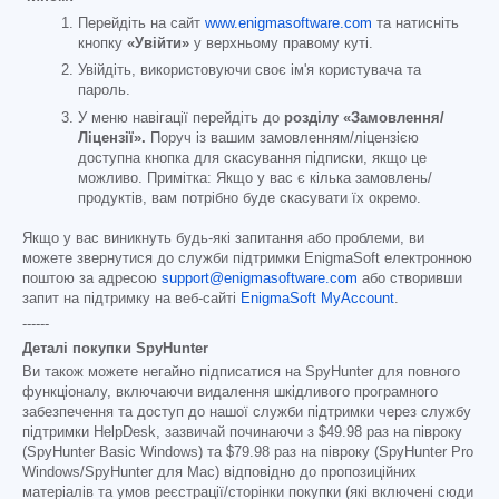
Перейдіть на сайт
www.enigmasoftware.com
та натисніть
кнопку
«Увійти»
у верхньому правому куті.
Увійдіть, використовуючи своє ім'я користувача та
пароль.
У меню навігації перейдіть до
розділу «Замовлення/
Ліцензії».
Поруч із вашим замовленням/ліцензією
доступна кнопка для скасування підписки, якщо це
можливо. Примітка: Якщо у вас є кілька замовлень/
продуктів, вам потрібно буде скасувати їх окремо.
Якщо у вас виникнуть будь-які запитання або проблеми, ви
можете звернутися до служби підтримки EnigmaSoft електронною
поштою за адресою
support@enigmasoftware.com
або створивши
запит на підтримку на веб-сайті
EnigmaSoft MyAccount
.
------
Деталі покупки SpyHunter
Ви також можете негайно підписатися на SpyHunter для повного
функціоналу, включаючи видалення шкідливого програмного
забезпечення та доступ до нашої служби підтримки через службу
підтримки HelpDesk, зазвичай починаючи з
$49.98
раз на півроку
(SpyHunter Basic Windows) та
$79.98
раз на півроку (SpyHunter Pro
Windows/SpyHunter для Mac) відповідно до пропозиційних
матеріалів та умов реєстрації/сторінки покупки (які включені сюди