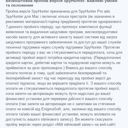
Безкоштовна пробна версія SpyHunter: важливі умови
та положення
Пробна версія SpyHunter призначена для SpyHunter Pro або
SpyHunter для Mac і включає кілька пристроїв (як зазначено в
рекламних матеріалах/сторінці придбання) протягом одноразового
7-денного пробного періоду, що пропонує комплексні функції
виявлення та видалення шкідливих програм, високопродуктивні
засоби захисту для активного захисту вашої системи від загроз
шкідливого програмного забезпечення та доступ до нашої служби
технічної підтримки через службу підтримки SpyHunter. Протягом
пробного періоду з вас не стягуватиметься передоплата, хоча для
активації пробної версії потрібна кредитна картка. (Передоплачені
кредитні картки, дебетові картки та подарункові картки можуть не
прийматися за цією пропозицією.) Вимога до вашого способу
оплати полягає в тому, щоб забезпечити безперервний та
безперебійний захист під час переходу від пробної версії до
платної підписки, якщо ви вирішите придбати її. З вашого способу
оплати не стягуватиметься передоплата протягом пробної версії,
хоча запити на авторизацію можуть бути надіслані до вашої
фінансової установи для перевірки дійсності вашого способу
оплати (такі запити на авторизацію не є запитами на стягнення
плати чи комісій від EnigmaSoft, але, залежно від вашого способу
оплати та/або вашої фінансової установи, можуть впливати на
доступність вашого облікового запису). Ви можете скасувати
пробну версію через розділ «Мій обліковий запис» на веб-сайті