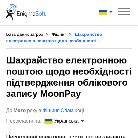
Skip
to
Українська
content
База даних загроз
Фішинг
Шахрайство
електронною поштою щодо необхідності...
Шахрайство електронною
поштою щодо необхідності
підтвердження облікового
запису MoonPay
До
Mezo
року в
Фішинг
,
Спам
році
Перекласти на:
Українська
Несподівані електронні листи, що викликають