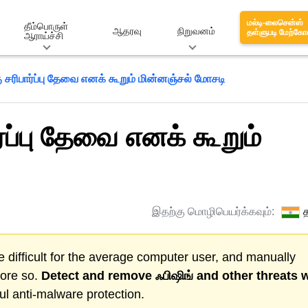
மல்டி-லைசென்ஸ்
தீம்பொருள்
ஆதரவு
நிறுவனம்
தள்ளுபடி மேற்கோ
ஆராய்ச்சி
சரிபார்ப்பு தேவை எனக் கூறும் மின்னஞ்சல் மோசடி
்ப்பு தேவை எனக் கூறும்
இதற்கு மொழிபெயர்க்கவும்:
த
 difficult for the average computer user, and manually
more so.
Detect and remove
ஃபிஷிங்
and other threats w
l anti-malware protection.