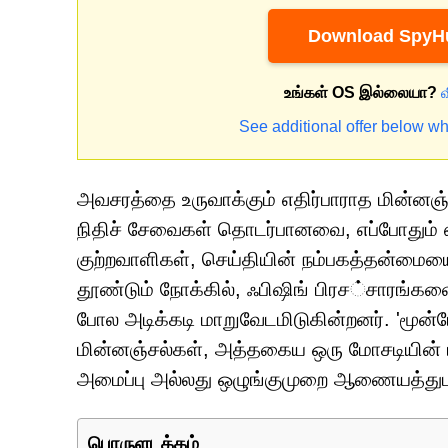
Download SpyHu
உங்கள் OS இல்லையா?
See additional offer below wh
அவசரத்தை உருவாக்கும் எதிர்பாராத மின்னஞ்
நிதிச் சேவைகள் தொடர்பானவை, எப்போதும்
குற்றவாளிகள், செய்தியின் நம்பகத்தன்மையை
தூண்டும் நோக்கில், ஃபிஷிங் பிரச்சாரங்களை
போல அடிக்கடி மாறுவேடமிடுகின்றனர். 'மூன்ப
மின்னஞ்சல்கள், அத்தகைய ஒரு மோசடியின் 
அமைப்பு அல்லது ஒழுங்குமுறை ஆணையத்து
பொருளடக்கம்