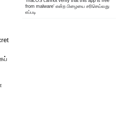
'macOS cannot verify that this app is free
from malware' என்ற பிழையை சரிசெய்வது
எப்படி
ret
கப்
ன