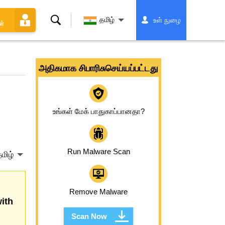
தேடல்
தமிழ்
உள் நுழை
ள்
அதிகமாக சிபாரிசுசெய்யப்பட்டது
உங்கள் மேக் பாதுகாப்பானதா?
Run Malware Scan
மிழ்
Remove Malware
ith
Scan Now