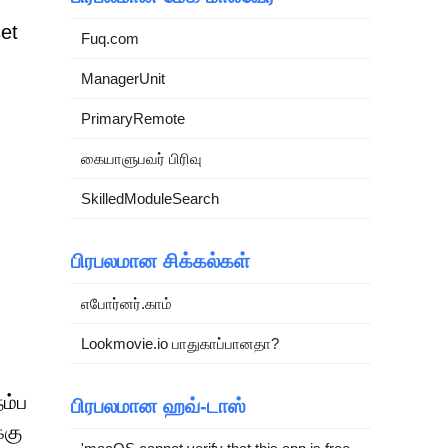
set
Fuq.com
ManagerUnit
PrimaryRemote
கையாளுபவர் பிரிவு
SkilledModuleSearch
பிரபலமான சிக்கல்கள்
எபோர்னர்.காம்
Lookmovie.io பாதுகாப்பானதா?
ம்ப
பிரபலமான ஹவ்-டாஸ்
்கு