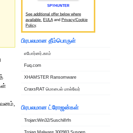
SPYHUNTER
See additional offer below where
available.
EULA
and
Privacy/Cookie
Policy
.
பிரபலமான தீம்பொருள்
எபோர்னர்.காம்
ு
Fuq.com
த்
XHAMSTER Ransomware
கள்
CraxsRAT மொபைல் மால்வேர்
ுவனம்,
பிரபலமான ட்ரோஜன்கள்
Trojan:Win32/Suschil!rfn
Trojan.Malware.300983.Susgen