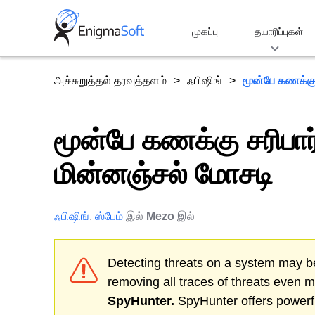
Skip
to
முகப்பு
தயாரிப்புகள்
content
அச்சுறுத்தல் தரவுத்தளம்
ஃபிஷிங்
மூன்பே கணக்கு 
மூன்பே கணக்கு சரிபார
மின்னஞ்சல் மோசடி
ஃபிஷிங்
,
ஸ்பேம்
இல்
Mezo
இல்
Detecting threats on a system may be
removing all traces of threats even 
SpyHunter.
SpyHunter offers powerfu