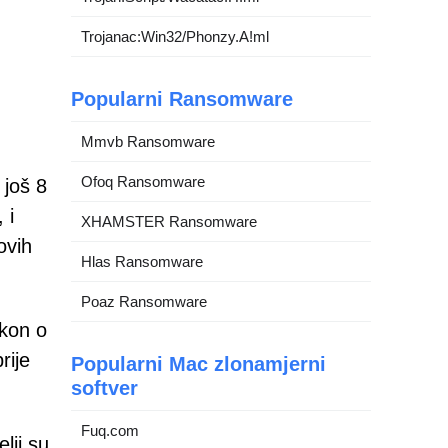
Trojanac:Win32/Phonzy.A!ml
Popularni Ransomware
Mmvb Ransomware
Ofoq Ransomware
 još 8
 i
XHAMSTER Ransomware
ovih
Hlas Ransomware
Poaz Ransomware
akon o
rije
Popularni Mac zlonamjerni
softver
Fuq.com
lji su