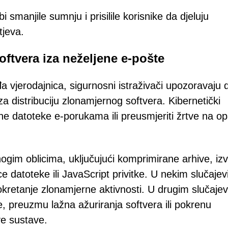
smanjile sumnju i prisilile korisnike da djeluju
tjeva.
oftvera iza neželjene e-pošte
 vjerodajnica, sigurnosni istraživači upozoravaju 
a distribuciju zlonamjernog softvera. Kibernetički
rne datoteke e-porukama ili preusmjeriti žrtve na o
ogim oblicima, uključujući komprimirane arhive, iz
 datoteke ili JavaScript privitke. U nekim slučaje
kretanje zlonamjerne aktivnosti. U drugim slučaje
 preuzmu lažna ažuriranja softvera ili pokrenu
ve sustave.