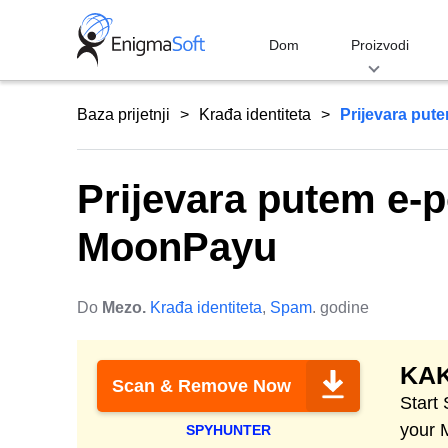
Skip
to
Dom
Proizvodi
content
Baza prijetnji
Krađa identiteta
Prijevara put
Prijevara putem e-p
MoonPayu
Do
Mezo.
Krađa identiteta
,
Spam
. godine
KAK
Scan & Remove Now
Start
your 
SPYHUNTER