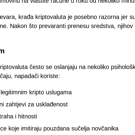
 imovinu na vlastite račune u roku od nekoliko minu
ijevara, krađa kriptovaluta je posebno razorna jer s
ne. Nakon što prevaranti prenesu sredstva, njihov
om
iptovaluta često se oslanjaju na nekoliko psihološk
učaju, napadači koriste:
s legitimnim kripto uslugama
ni zahtjevi za usklađenost
raha i hitnosti
ice koje imitiraju pouzdana sučelja novčanika