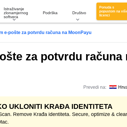
Ponuda s
Istraživanje
popustom na viš
zlonamjernog
Podrška
Društvo
licenci
softvera
em e-pošte za potvrdu računa na MoonPayu
ošte za potvrdu računa
Prevedi na:
Hrva
O UKLONITI KRAĐA IDENTITETA
 Scan. Remove Krađa identiteta. Secure, optimize & clea
Mac.