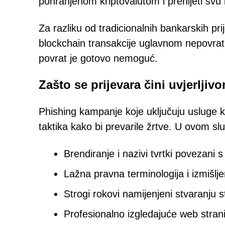
pohranjenom kriptovalutom i prenijeti svu
Za razliku od tradicionalnih bankarskih pr
blockchain transakcije uglavnom nepovrat
povrat je gotovo nemoguć.
Zašto se prijevara čini uvjerljiv
Phishing kampanje koje uključuju usluge kr
taktika kako bi prevarile žrtve. U ovom sl
Brendiranje i nazivi tvrtki povezani 
Lažna pravna terminologija i izmišlje
Strogi rokovi namijenjeni stvaranju st
Profesionalno izgledajuće web stran