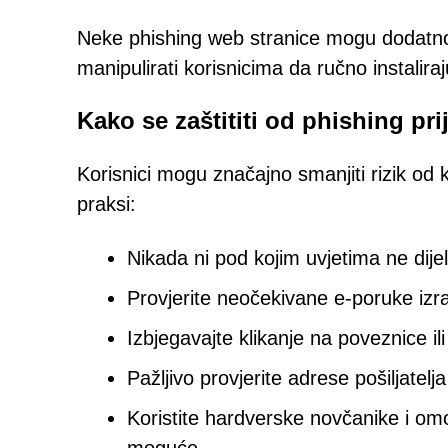
Neke phishing web stranice mogu dodatno p
manipulirati korisnicima da ručno instaliraj
Kako se zaštititi od phishing pr
Korisnici mogu značajno smanjiti rizik od k
praksi:
Nikada ni pod kojim uvjetima ne dije
Provjerite neočekivane e-poruke izr
Izbjegavajte klikanje na poveznice il
Pažljivo provjerite adrese pošiljate
Koristite hardverske novčanike i om