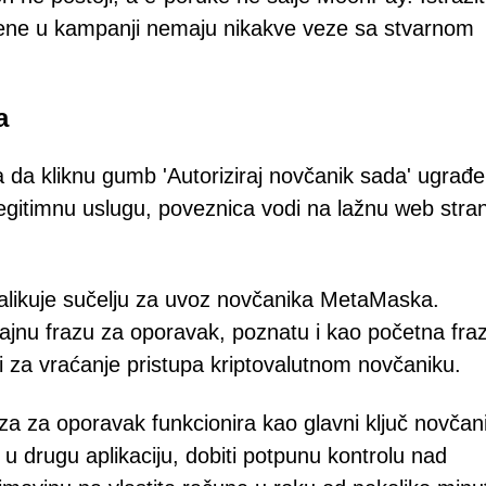
rištene u kampanji nemaju nikakve veze sa stvarnom
a
ja da kliknu gumb 'Autoriziraj novčanik sada' ugrađe
egitimnu uslugu, poveznica vodi na lažnu web stra
 nalikuje sučelju za uvoz novčanika MetaMaska.
tajnu frazu za oporavak, poznatu i kao početna fra
isti za vraćanje pristupa kriptovalutnom novčaniku.
aza za oporavak funkcionira kao glavni ključ novčan
u drugu aplikaciju, dobiti potpunu kontrolu nad