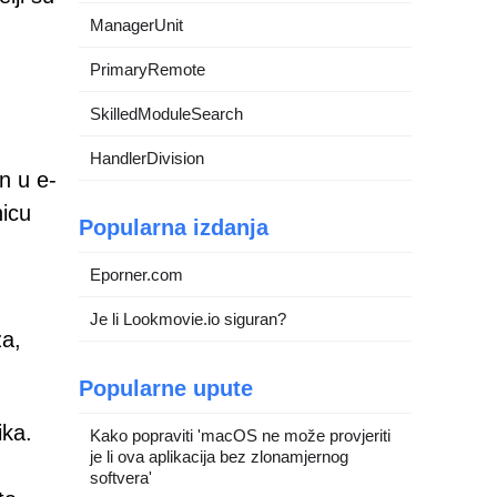
ManagerUnit
PrimaryRemote
SkilledModuleSearch
HandlerDivision
n u e-
nicu
Popularna izdanja
Eporner.com
Je li Lookmovie.io siguran?
za,
Popularne upute
ika.
Kako popraviti 'macOS ne može provjeriti
je li ova aplikacija bez zlonamjernog
softvera'