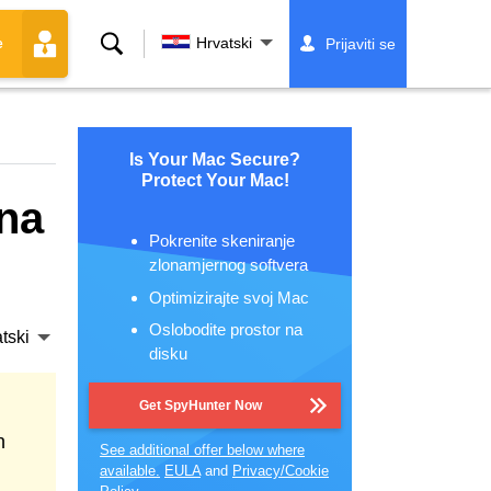
Traži
Hrvatski
Prijaviti se
e
Is Your Mac Secure?
Protect Your Mac!
 na
Pokrenite skeniranje
zlonamjernog softvera
Optimizirajte svoj Mac
Oslobodite prostor na
tski
disku
Get SpyHunter Now
n
See additional offer below where
available.
EULA
and
Privacy/Cookie