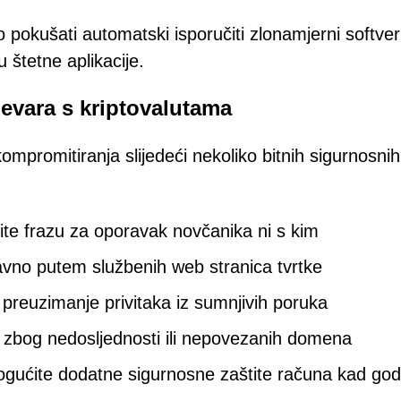
okušati automatski isporučiti zlonamjerni softver i
u štetne aplikacije.
ijevara s kriptovalutama
ompromitiranja slijedeći nekoliko bitnih sigurnosnih
lite frazu za oporavak novčanika ni s kim
avno putem službenih web stranica tvrtke
i preuzimanje privitaka iz sumnjivih poruka
lja zbog nedosljednosti ili nepovezanih domena
ogućite dodatne sigurnosne zaštite računa kad god 