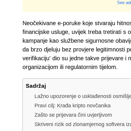
See add
Neočekivane e-poruke koje stvaraju hitnost
financijske usluge, uvijek treba tretirati s
kampanje kao službene sigurnosne obavijesti 
da brzo djeluju bez provjere legitimnost
verifikaciju' dio su jedne takve prijevare
organizacijom ili regulatornim tijelom.
Sadržaj
Lažno upozorenje o usklađenosti osmišlj
Pravi cilj: Krađa kripto novčanika
Zašto se prijevara čini uvjerljivom
Skriveni rizik od zlonamjernog softvera i