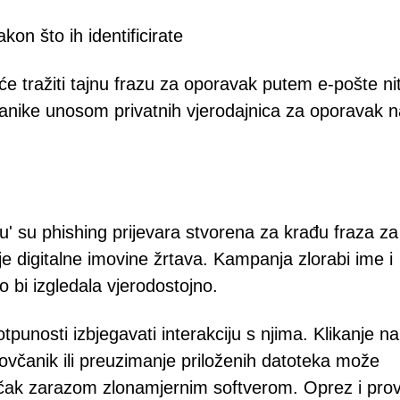
on što ih identificirate
će tražiti tajnu frazu za oporavak putem e-pošte nit
včanike unosom privatnih vjerodajnica za oporavak 
u' su phishing prijevara stvorena za krađu fraza za
nje digitalne imovine žrtava. Kampanja zlorabi ime i
bi izgledala vjerodostojno.
punosti izbjegavati interakciju s njima. Klikanje na
čanik ili preuzimanje priloženih datoteka može
ili čak zarazom zlonamjernim softverom. Oprez i pro