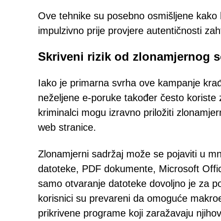
Ove tehnike su posebno osmišljene kako bi 
impulzivno prije provjere autentičnosti zah
Skriveni rizik od zlonamjernog s
Iako je primarna svrha ove kampanje krađa
neželjene e-poruke također često koriste z
kriminalci mogu izravno priložiti zlonamje
web stranice.
Zlonamjerni sadržaj može se pojaviti u mn
datoteke, PDF dokumente, Microsoft Office
samo otvaranje datoteke dovoljno je za po
korisnici su prevareni da omoguće makroe,
prikrivene programe koji zaražavaju njiho