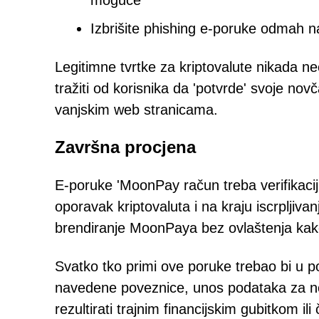
moguće
Izbrišite phishing e-poruke odmah nak
Legitimne tvrtke za kriptovalute nikada ne
tražiti od korisnika da 'potvrde' svoje no
vanjskim web stranicama.
Završna procjena
E-poruke 'MoonPay račun treba verifikacij
oporavak kriptovaluta i na kraju iscrpljiva
brendiranje MoonPaya bez ovlaštenja kako 
Svatko tko primi ove poruke trebao bi u pot
navedene poveznice, unos podataka za nov
rezultirati trajnim financijskim gubitkom 