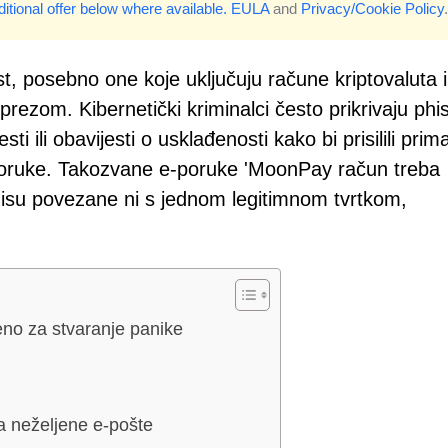
itional offer below where available.
EULA
and
Privacy/Cookie Policy
.
, posebno one koje uključuju račune kriptovaluta il
 oprezom. Kibernetički kriminalci često prikrivaju phi
ili obavijesti o usklađenosti kako bi prisilili prima
i poruke. Takozvane e-poruke 'MoonPay račun treba
 i nisu povezane ni s jednom legitimnom tvrtkom,
eno za stvaranje panike
za neželjene e-pošte