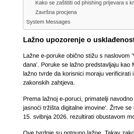
Kako se zaštititi od phishing prijevara s 
Završna procjena
System Messages
Lažno upozorenje o usklađenosti
Lažne e-poruke obično stižu s naslovom 'V
dana'. Poruke se lažno predstavljaju kao 
lažno tvrde da korisnici moraju verificirati
zakonskih zahtjeva.
Prema lažnoj e-poruci, primatelji navodno
jasnoći tržišta digitalne imovine'. Žrtve 
15. svibnja 2026. rezultirati obustavom m
Ove tvrdnje su potpuno lažne. Takav zakon