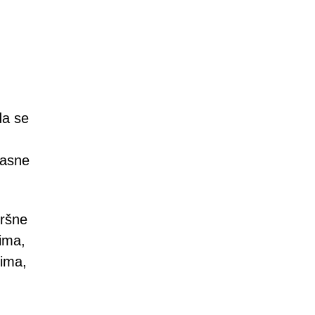
da se
pasne
vršne
vima,
vima,