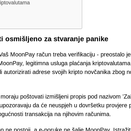
kriptovalutama
 osmišljeno za stvaranje panike
aš MoonPay račun treba verifikaciju - preostalo je
MoonPay, legitimna usluga plaćanja kriptovalutama,
 ili autorizirati adrese svojih kripto novčanika zbog n
 moraju poštovati izmišljeni propis pod nazivom 'Z
se upozoravaju da će neuspjeh u dovršetku provjere p
ogućnosti transakcija na njihovim računima.
 ne postoji, a e-poruke ne šalje MoonPay. Istražite