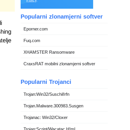
Policy
.
Popularni zlonamjerni softver
i
Eporner.com
shing
telje
Fuq.com
XHAMSTER Ransomware
CraxsRAT mobilni zlonamjerni softver
Popularni Trojanci
Trojan:Win32/Suschil!rfn
Trojan.Malware.300983.Susgen
Trojanac: Win32/Cloxer
Trojan:Script/Wacatac.H!ml