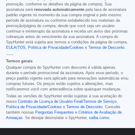
promoção, conforme os detalhes da página de compra). Sua
assinatura será
renovada automaticamente
pela taxa de assinatura
padrão vigente no momento da sua compra original e pelo mesmo
período de assinatura ou conforme estabelecido nos materiais da
promoção/página de compra, desde que você seja um usuário
contínuo e ininterrupto da assinatura e receba um aviso das próximas
cobranças antes do vencimento da sua assinatura. A compra do
SpyHunter está sujeita aos termos e condições da página de compra,
EULA/TOS
,
Política de Privacidade/Cookies
e
Termos de Desconto
.
------
Termos gerais
Qualquer compra do SpyHunter com desconto é válida apenas
durante o período promocional da assinatura. Após esse período, o
preço padrão vigente será aplicado para renovações automáticas e/ou
compras futuras. Os preços estão sujeitos a alterações, mas
notificaremos você com antecedência sobre quaisquer mudanças.
Todas as versões do SpyHunter estão sujeitas à sua aceitação do
nosso
Contrato de Licença de Usuário Final/Termos de Serviço
,
Política de Privacidade/Cookies
e
Termos de Desconto
. Consulte
também nossas
Perguntas Frequentes
e
Critérios de Avaliação de
Ameaças
. Se desejar desinstalar o SpyHunter,
saiba como
.