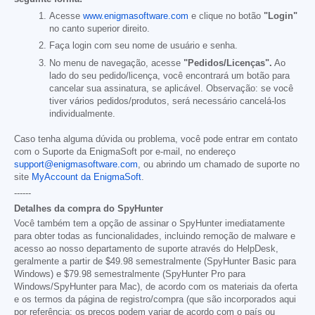
Acesse
www.enigmasoftware.com
e clique no botão
"Login"
no canto superior direito.
Faça login com seu nome de usuário e senha.
No menu de navegação, acesse
"Pedidos/Licenças".
Ao
lado do seu pedido/licença, você encontrará um botão para
cancelar sua assinatura, se aplicável. Observação: se você
tiver vários pedidos/produtos, será necessário cancelá-los
individualmente.
Caso tenha alguma dúvida ou problema, você pode entrar em contato
com o Suporte da EnigmaSoft por e-mail, no endereço
support@enigmasoftware.com
, ou abrindo um chamado de suporte no
site
MyAccount da EnigmaSoft
.
------
Detalhes da compra do SpyHunter
Você também tem a opção de assinar o SpyHunter imediatamente
para obter todas as funcionalidades, incluindo remoção de malware e
acesso ao nosso departamento de suporte através do HelpDesk,
geralmente a partir de
$49.98
semestralmente (SpyHunter Basic para
Windows) e
$79.98
semestralmente (SpyHunter Pro para
Windows/SpyHunter para Mac), de acordo com os materiais da oferta
e os termos da página de registro/compra (que são incorporados aqui
por referência; os preços podem variar de acordo com o país ou