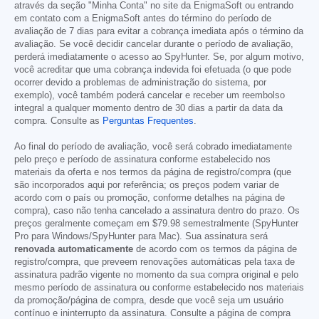
através da seção "Minha Conta" no site da EnigmaSoft ou entrando
em contato com a EnigmaSoft antes do término do período de
avaliação de 7 dias para evitar a cobrança imediata após o término da
avaliação. Se você decidir cancelar durante o período de avaliação,
perderá imediatamente o acesso ao SpyHunter. Se, por algum motivo,
você acreditar que uma cobrança indevida foi efetuada (o que pode
ocorrer devido a problemas de administração do sistema, por
exemplo), você também poderá cancelar e receber um reembolso
integral a qualquer momento dentro de 30 dias a partir da data da
compra. Consulte as
Perguntas Frequentes
.
Ao final do período de avaliação, você será cobrado imediatamente
pelo preço e período de assinatura conforme estabelecido nos
materiais da oferta e nos termos da página de registro/compra (que
são incorporados aqui por referência; os preços podem variar de
acordo com o país ou promoção, conforme detalhes na página de
compra), caso não tenha cancelado a assinatura dentro do prazo. Os
preços geralmente começam em
$79.98
semestralmente (SpyHunter
Pro para Windows/SpyHunter para Mac). Sua assinatura será
renovada automaticamente
de acordo com os termos da página de
registro/compra, que preveem renovações automáticas pela taxa de
assinatura padrão vigente no momento da sua compra original e pelo
mesmo período de assinatura ou conforme estabelecido nos materiais
da promoção/página de compra, desde que você seja um usuário
contínuo e ininterrupto da assinatura. Consulte a página de compra