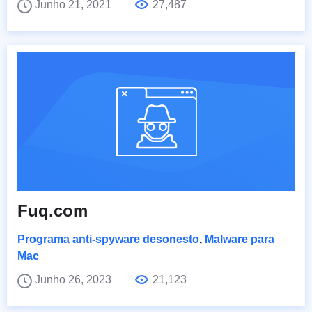
Junho 21, 2021
27,487
Fuq.com
Programa anti-spyware desonesto
,
Malware para
Mac
Junho 26, 2023
21,123