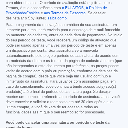
para obter detalhes. O período de avaliação está sujeito a estes
Termos, à sua concordância com
o EULA/TOS
,
à Política de
Privacidade/Cookies
e
aos Termos de Desconto
. Se desejar
desinstalar o SpyHunter,
saiba como
.
Para o pagamento da renovação automática da sua assinatura, um
lembrete por e-mail será enviado para o endereço de e-mail fornecido
no momento do cadastro, antes de cada data de pagamento. No início
do seu período de teste, você receberá um código de ativação que
pode ser usado apenas uma vez por período de teste e em apenas
um dispositivo por conta. Sua assinatura será renovada
automaticamente pelo preço e período de assinatura, de acordo com
os materiais da oferta e os termos da página de cadastro/compra (que
são incorporados a este documento por referência; os preços podem
variar de acordo com o país ou promoção, conforme os detalhes da
página de compra), desde que você seja um usuário contínuo e
ininterrupto da assinatura. Para usuários com assinatura paga, em
caso de cancelamento, você continuará tendo acesso ao(s) seu(s)
produto(s) até o final do período de assinatura paga. Se desejar
receber um reembolso referente ao período de assinatura atual, você
deve cancelar e solicitar o reembolso em até 30 dias após a sua
última compra, e você deixará de ter acesso a todas as
funcionalidades assim que o seu reembolso for processado.
Você pode cancelar uma assinatura ou período de teste da
seguinte forma: