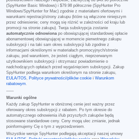
(SpyHunter Basic Windows) i
$79.98
półrocznie (SpyHunter Pro
Windows/SpyHunter for Mac) zgodnie z materiałami ofertowymi i
warunkami rejestracji/strony zakupu (które są włączone niniejszym
przez odniesienie; ceny mogą się różnić w zależności od kraju lub
promocji na stronie zakupu). Twoja subskrypcja zostanie
automatycznie odnowiona
po obowiązującej standardowej opłacie
abonamentowej obowiązującej w momencie pierwotnego zakupu
subskrypcji i na taki sam okres subskrypcji lub zgodnie z
informacjami określonymi w materiałach promocyjnych/stronie
zakupu, pod warunkiem, że jesteś ciągłym, nieprzerwanym
użytkownikiem subskrypcji i otrzymasz powiadomienie o
nadchodzących opłatach przed wygaśnięciem subskrypcji. Zakup
SpyHunter podlega warunkom określonym na stronie zakupu,
EULA/TOS
,
Polityce prywatności/plików cookie
i
Warunkom
rabatowym
.
------
Warunki ogólne
Każdy zakup SpyHunter w obniżonej cenie jest ważny przez
oferowany okres subskrypcji z rabatem. Po tym okresie do
automatycznego odnowienia i/lub przyszłych zakupów będą
stosowane standardowe ceny. Ceny mogą ulec zmianie, jednak
poinformujemy Cię o tym z wyprzedzeniem.
Wszystkie wersje SpyHunter podlegają akceptacji naszej umowy