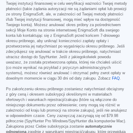
Twojej instytucji finansowej w celu weryfikacji ważności Twojej metody
płatności (takie żądania autoryzacji nie są żądaniami opłat lub prowizji
ze strony EnigmaSoft, ale, w zależności od Twojej metody płatności
i/lub Twojej instytucji finansowej, mogą mieć wpływ na dostępność
Twojego konta). Możesz anulować okres próbny za pośrednictwem
sekcji Moje Konto na stronie internetowej EnigmaSoft dla swojego
konta lub kontaktując się z EnigmaSoft przed końcem 7-dniowego
okresu próbnego, aby uniknąć konieczności zapłaty opłaty i
przetworzenia jej natychmiast po wygaśnięciu okresu próbnego. Jeśli
zdecydujesz się anulować w trakcie okresu próbnego, natychmiast
utracisz dostęp do SpyHunter. Jeśli z jakiegokolwiek powodu
uważasz, że została przetworzona opłata, której nie chciałeś uiścić
(co może wynikać na przykład z przyczyn administracyjnych
systemu), możesz również anulować i otrzymać pełny zwrot opłaty w
dowolnym momencie w ciągu 30 dni od daty zakupu. Zobacz
FAQ
.
Po zakończeniu okresu próbnego zostaniesz natychmiast obciążony
z góry ceną i okresem subskrypcji określonymi w materiałach
ofertowych i warunkach rejestracji/zakupu (które są włączone do
niniejszego dokumentu przez odniesienie; ceny mogą się różnić w
zależności od kraju lub promocji na stronie zakupu), jeśli nie anulujesz
w odpowiednim czasie. Ceny zazwyczaj zaczynają się od
$79.98
półrocznie (SpyHunter Pro Windows/SpyHunter dla komputerów Mac).
Zakupiona przez Ciebie subskrypcja zostanie
automatycznie
odnowiona
zgodnie z warunkami rejestracji/zakupu, które przewidują