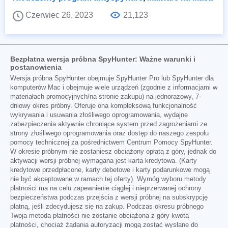
Czerwiec 26, 2023
21,123
Bezpłatna wersja próbna SpyHunter: Ważne warunki i
postanowienia
Wersja próbna SpyHunter obejmuje SpyHunter Pro lub SpyHunter dla
komputerów Mac i obejmuje wiele urządzeń (zgodnie z informacjami w
materiałach promocyjnych/na stronie zakupu) na jednorazowy, 7-
dniowy okres próbny. Oferuje ona kompleksową funkcjonalność
wykrywania i usuwania złośliwego oprogramowania, wydajne
zabezpieczenia aktywnie chroniące system przed zagrożeniami ze
strony złośliwego oprogramowania oraz dostęp do naszego zespołu
pomocy technicznej za pośrednictwem Centrum Pomocy SpyHunter.
W okresie próbnym nie zostaniesz obciążony opłatą z góry, jednak do
aktywacji wersji próbnej wymagana jest karta kredytowa. (Karty
kredytowe przedpłacone, karty debetowe i karty podarunkowe mogą
nie być akceptowane w ramach tej oferty). Wymóg wyboru metody
płatności ma na celu zapewnienie ciągłej i nieprzerwanej ochrony
bezpieczeństwa podczas przejścia z wersji próbnej na subskrypcję
płatną, jeśli zdecydujesz się na zakup. Podczas okresu próbnego
Twoja metoda płatności nie zostanie obciążona z góry kwotą
płatności, chociaż żądania autoryzacji mogą zostać wysłane do