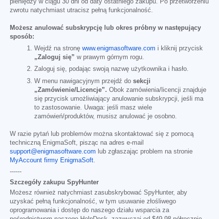
pieniędzy w ciągu 30 dni od daty ostatniego zakupu. Po przetworzeniu
zwrotu natychmiast utracisz pełną funkcjonalność.
Możesz anulować subskrypcję lub okres próbny w następujący
sposób:
Wejdź na stronę
www.enigmasoftware.com
i kliknij przycisk
„Zaloguj się”
w prawym górnym rogu.
Zaloguj się, podając swoją nazwę użytkownika i hasło.
W menu nawigacyjnym przejdź do
sekcji
„Zamówienie/Licencje”.
Obok zamówienia/licencji znajduje
się przycisk umożliwiający anulowanie subskrypcji, jeśli ma
to zastosowanie. Uwaga: jeśli masz wiele
zamówień/produktów, musisz anulować je osobno.
W razie pytań lub problemów można skontaktować się z pomocą
techniczną EnigmaSoft, pisząc na adres e-mail
support@enigmasoftware.com
lub zgłaszając problem na stronie
MyAccount firmy EnigmaSoft
.
------
Szczegóły zakupu SpyHunter
Możesz również natychmiast zasubskrybować SpyHunter, aby
uzyskać pełną funkcjonalność, w tym usuwanie złośliwego
oprogramowania i dostęp do naszego działu wsparcia za
pośrednictwem naszego HelpDesk, zazwyczaj od
$49.98
półrocznie