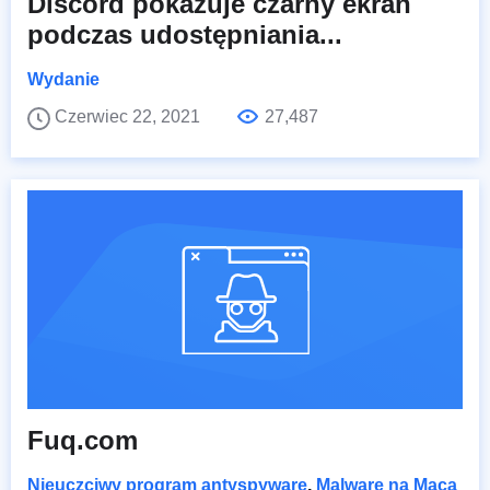
Discord pokazuje czarny ekran
podczas udostępniania...
Wydanie
Czerwiec 22, 2021
27,487
Fuq.com
Nieuczciwy program antyspyware
,
Malware na Maca