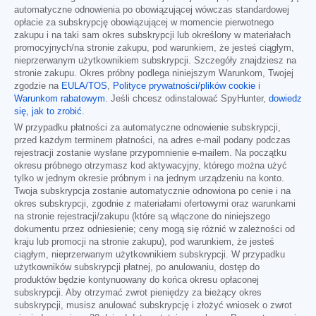
automatyczne odnowienia po obowiązującej wówczas standardowej
opłacie za subskrypcję obowiązującej w momencie pierwotnego
zakupu i na taki sam okres subskrypcji lub określony w materiałach
promocyjnych/na stronie zakupu, pod warunkiem, że jesteś ciągłym,
nieprzerwanym użytkownikiem subskrypcji. Szczegóły znajdziesz na
stronie zakupu. Okres próbny podlega niniejszym Warunkom, Twojej
zgodzie na
EULA/TOS
,
Polityce prywatności/plików cookie
i
Warunkom rabatowym
. Jeśli chcesz odinstalować SpyHunter,
dowiedz
się, jak to zrobić
.
W przypadku płatności za automatyczne odnowienie subskrypcji,
przed każdym terminem płatności, na adres e-mail podany podczas
rejestracji zostanie wysłane przypomnienie e-mailem. Na początku
okresu próbnego otrzymasz kod aktywacyjny, którego można użyć
tylko w jednym okresie próbnym i na jednym urządzeniu na konto.
Twoja subskrypcja zostanie automatycznie odnowiona po cenie i na
okres subskrypcji, zgodnie z materiałami ofertowymi oraz warunkami
na stronie rejestracji/zakupu (które są włączone do niniejszego
dokumentu przez odniesienie; ceny mogą się różnić w zależności od
kraju lub promocji na stronie zakupu), pod warunkiem, że jesteś
ciągłym, nieprzerwanym użytkownikiem subskrypcji. W przypadku
użytkowników subskrypcji płatnej, po anulowaniu, dostęp do
produktów będzie kontynuowany do końca okresu opłaconej
subskrypcji. Aby otrzymać zwrot pieniędzy za bieżący okres
subskrypcji, musisz anulować subskrypcję i złożyć wniosek o zwrot