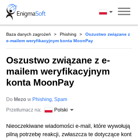
Skip
to
Polski
content
Baza danych zagrożeń
Phishing
Oszustwo związane z
e-mailem weryfikacyjnym konta MoonPay
Oszustwo związane z e-
mailem weryfikacyjnym
konta MoonPay
Do
Mezo
w
Phishing
,
Spam
Przetłumacz na:
Polski
Nieoczekiwane wiadomości e-mail, które wywołują
pilną potrzebę reakcji, zwłaszcza te dotyczące kont