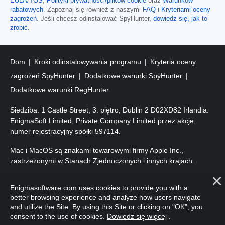
EULA/TOS
,
Polityki prywatności/plików cookie
oraz
Warunków
rabatowych
. Zapoznaj się również z naszymi
FAQ
i
Kryteriami oceny
zagrożeń
. Jeśli chcesz odinstalować SpyHunter,
dowiedz się, jak to
zrobić
.
Dom
Kroki odinstalowywania programu
Kryteria oceny
zagrożeń SpyHunter
Dodatkowe warunki SpyHunter
Dodatkowe warunki RegHunter
Siedziba: 1 Castle Street, 3. piętro, Dublin 2 D02XD82 Irlandia.
EnigmaSoft Limited, Private Company Limited przez akcje,
numer rejestracyjny spółki 597114.
Mac i MacOS są znakami towarowymi firmy Apple Inc.,
zastrzeżonymi w Stanach Zjednoczonych i innych krajach.
Prawa autorskie 2016-
2026
. EnigmaSoft Ltd. Wszelkie prawa
Enigmasoftware.com uses cookies to provide you with a
zastrzeżone.
better browsing experience and analyze how users navigate
and utilize the Site. By using this Site or clicking on "OK", you
consent to the use of cookies.
Dowiedz się więcej
.