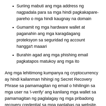
Suriing mabuti ang mga address ng
nagpadala para sa mga hindi pagkakapare-
pareho o mga hindi kaugnay na domain
Gumamit ng mga hardware wallet at
paganahin ang mga karagdagang
proteksyon sa seguridad ng account
hangga't maaari
Burahin agad ang mga phishing email
pagkatapos matukoy ang mga ito
Ang mga lehitimong kumpanya ng cryptocurrency
ay hindi kailanman hihingi ng Secret Recovery
Phrase sa pamamagitan ng email o hihilingin sa
mga user na 'i-verify' ang kanilang mga wallet sa
pamamagitan ng paglalagay ng mga pribadong
recovery credential sa mga panlabas na website.