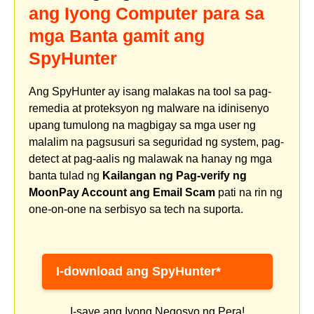
ang Iyong Computer para sa
mga Banta gamit ang
SpyHunter
Ang SpyHunter ay isang malakas na tool sa pag-
remedia at proteksyon ng malware na idinisenyo
upang tumulong na magbigay sa mga user ng
malalim na pagsusuri sa seguridad ng system, pag-
detect at pag-aalis ng malawak na hanay ng mga
banta tulad ng
Kailangan ng Pag-verify ng
MoonPay Account ang Email Scam
pati na rin ng
one-on-one na serbisyo sa tech na suporta.
I-download ang SpyHunter*
I-save ang Iyong Negosyo ng Pera!