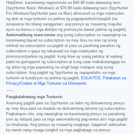
HelpDesk, karaniwang nagsisimula sa
$49.98
kada dalawang taon
(SpyHunter Basic Windows) at
$79.98
kada dalawang taon (SpyHunter
Pro Windows/SpyHunter para sa Mac) alinsunod sa mga materyales
ng alok at mga tuntunin sa pahina ng pagpaparehistro/pagbili (na
isinasama rito bilang sanggunian; ang presyo ay maaaring mag-iba
ayon sa bansa o mga detalye ng promosyon bawat pahina ng pagbili).
Awtomatikong mare-renew
ang iyong subscription sa naaangkop na
karaniwang bayad sa subscription na may bisa sa oras ng iyong
orihinal na subscription sa pagbili at para sa parehong panahon ng
subscription o gaya ng nakasaad sa mga materyales ng
promosyon/pahina ng pagbili, kung ikaw ay isang patuloy at walang
patid na gumagamit ng subscription at kung saan makakatanggap ka
ng abiso ng mga paparating na singil bago matapos ang iyong
subscription. Ang pagbili ng SpyHunter ay napapailalim sa mga
tuntunin at kundisyon sa pahina ng pagbili,
EULA/TOS
,
Patakaran sa
Privacy/Cookie
at
Mga Tuntunin sa Diskwento
.
------
Pangkalahatang mga Tuntunin
Anumang pagbili para sa SpyHunter sa ilalim ng diskwentong presyo
ay may bisa para sa iniaalok na diskwentong termino ng subscription.
Pagkatapos nito, ang naaangkop na karaniwang presyo sa panahong
iyon ay ilalapat para sa mga awtomatikong pag-renew at/o mga pagbili
sa hinaharap. Ang presyo ay maaaring magbago, bagama't aabisuhan
ka namin nang maaga tungkol sa mga pagbabago sa presyo.