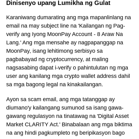
Dinisenyo upang Lumikha ng Gulat
Karaniwang dumarating ang mga mapanlinlang na
email na may subject line na 'Kailangan ng Pag-
verify ang Iyong MoonPay Account - 8 Araw Na
Lang.' Ang mga mensahe ay nagpapanggap na
MoonPay, isang lehitimong serbisyo sa
pagbabayad ng cryptocurrency, at maling
nagsasabing dapat i-verify o pahintulutan ng mga
user ang kanilang mga crypto wallet address dahil
sa mga bagong legal na kinakailangan.
Ayon sa scam email, ang mga tatanggap ay
diumano'y kailangang sumunod sa isang gawa-
gawang regulasyon na tinatawag na 'Digital Asset
Market CLARITY Act.' Binabalaan ang mga biktima
na ang hindi pagkumpleto ng beripikasyon bago