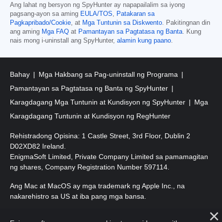
Ang lahat ng bersyon ng SpyHunter ay napapailalim sa iyong
pagsang-ayon sa aming
EULA/TOS
,
Patakaran sa
Pagkapribado/Cookie
, at
Mga Tuntunin sa Diskwento
. Pakitingnan din
ang aming
Mga FAQ
at
Pamantayan sa Pagtatasa ng Banta
. Kung
nais mong i-uninstall ang SpyHunter,
alamin kung paano
.
Bahay
Mga Hakbang sa Pag-uninstall ng Programa
Pamantayan sa Pagtatasa ng Banta ng SpyHunter
Karagdagang Mga Tuntunin at Kundisyon ng SpyHunter
Mga
Karagdagang Tuntunin at Kundisyon ng RegHunter
Rehistradong Opisina: 1 Castle Street, 3rd Floor, Dublin 2
D02XD82 Ireland.
EnigmaSoft Limited, Private Company Limited sa pamamagitan
ng shares, Company Registration Number 597114.
Ang Mac at MacOS ay mga trademark ng Apple Inc., na
nakarehistro sa US at iba pang mga bansa.
Copyright 2016-
2026
. EnigmaSoft Ltd. Lahat ng Karapatan ay