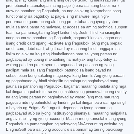
Mac at may kasamang maraming device (tulad ng nakasaad sa mga
promotional materials/pahina ng pagbili) para sa isang beses na 7-
araw na panahon ng Pagsubok, na nag-aalok ng komprehensibong
functionality sa pagtukoy at pag-alis ng malware, mga high-
performance guard upang aktibong protektahan ang iyong system
mula sa mga banta ng malware, at access sa aming technical support
team sa pamamagitan ng SpyHunter HelpDesk. Hindi ka sisingilin
nang pauna sa panahon ng Pagsubok, bagama't kinakailangan ang
isang credit card upang i-activate ang Pagsubok. (Ang mga prepaid
credit card, debit card, at gift card ay maaaring hindi tanggapin sa
ilalim ng alok na ito.) Ang kinakailangan para sa iyong paraan ng
pagbabayad ay upang makatulong na matiyak ang tuluy-tuloy at
walang patid na proteksyon sa seguridad sa panahon ng iyong
paglipat mula sa isang Pagsubok patungo sa isang bayad na
subscription kung sakaling magpasya kang bumili. Ang iyong paraan
ng pagbabayad ay hindi sisingilin ng halaga ng pagbabayad nang
pauna sa panahon ng Pagsubok, bagama't maaaring ipadala ang mga
kahilingan sa pahintulot sa iyong institusyong pinansyal upang i-verify
na ang iyong paraan ng pagbabayad ay wasto (ang mga naturang
pagsusumite ng pahintulot ay hindi mga kahilingan para sa mga singil
o bayarin ng EnigmaSoft ngunit, depende sa iyong paraan ng
pagbabayad at/o sa iyong institusyong pinansyal, maaaring maipakita
ang availability ng iyong account). Maaari mong kanselahin ang iyong
Pagsubok sa pamamagitan ng seksyong MyAccount ng website ng
EnigmaSoft para sa iyong account o sa pamamagitan ng pakikipag-