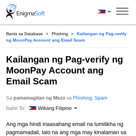
Skip
to
Wikang Filipin
content
Banta sa Database
Phishing
Kailangan ng Pag-verify
ng MoonPay Account ang Email Scam
Kailangan ng Pag-verify ng
MoonPay Account ang
Email Scam
Sa
pamamagitan ng Mezo
sa
Phishing
,
Spam
Isalin To:
Wikang Filipino
Ang mga hindi inaasahang email na lumilikha ng
pagmamadali, lalo na ang mga may kinalaman sa