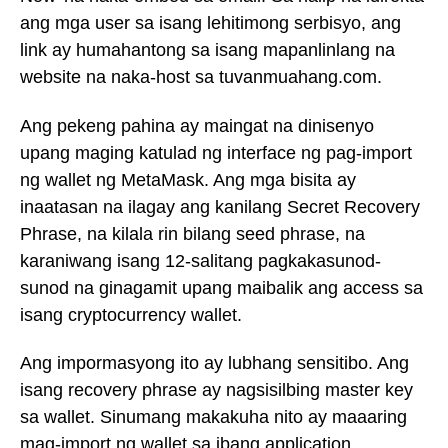
ang mga user sa isang lehitimong serbisyo, ang
link ay humahantong sa isang mapanlinlang na
website na naka-host sa tuvanmuahang.com.
Ang pekeng pahina ay maingat na dinisenyo
upang maging katulad ng interface ng pag-import
ng wallet ng MetaMask. Ang mga bisita ay
inaatasan na ilagay ang kanilang Secret Recovery
Phrase, na kilala rin bilang seed phrase, na
karaniwang isang 12-salitang pagkakasunod-
sunod na ginagamit upang maibalik ang access sa
isang cryptocurrency wallet.
Ang impormasyong ito ay lubhang sensitibo. Ang
isang recovery phrase ay nagsisilbing master key
sa wallet. Sinumang makakuha nito ay maaaring
mag-import ng wallet sa ibang application,