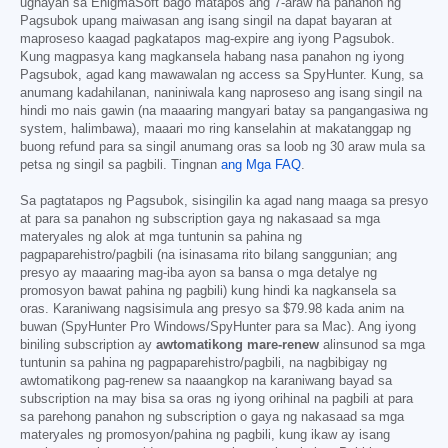
ugnayan sa EnigmaSoft bago matapos ang 7-araw na panahon ng
Pagsubok upang maiwasan ang isang singil na dapat bayaran at
maproseso kaagad pagkatapos mag-expire ang iyong Pagsubok.
Kung magpasya kang magkansela habang nasa panahon ng iyong
Pagsubok, agad kang mawawalan ng access sa SpyHunter. Kung, sa
anumang kadahilanan, naniniwala kang naproseso ang isang singil na
hindi mo nais gawin (na maaaring mangyari batay sa pangangasiwa ng
system, halimbawa), maaari mo ring kanselahin at makatanggap ng
buong refund para sa singil anumang oras sa loob ng 30 araw mula sa
petsa ng singil sa pagbili. Tingnan
ang Mga FAQ
.
Sa pagtatapos ng Pagsubok, sisingilin ka agad nang maaga sa presyo
at para sa panahon ng subscription gaya ng nakasaad sa mga
materyales ng alok at mga tuntunin sa pahina ng
pagpaparehistro/pagbili (na isinasama rito bilang sanggunian; ang
presyo ay maaaring mag-iba ayon sa bansa o mga detalye ng
promosyon bawat pahina ng pagbili) kung hindi ka nagkansela sa
oras. Karaniwang nagsisimula ang presyo sa
$79.98
kada anim na
buwan (SpyHunter Pro Windows/SpyHunter para sa Mac). Ang iyong
biniling subscription ay
awtomatikong mare-renew
alinsunod sa mga
tuntunin sa pahina ng pagpaparehistro/pagbili, na nagbibigay ng
awtomatikong pag-renew sa naaangkop na karaniwang bayad sa
subscription na may bisa sa oras ng iyong orihinal na pagbili at para
sa parehong panahon ng subscription o gaya ng nakasaad sa mga
materyales ng promosyon/pahina ng pagbili, kung ikaw ay isang