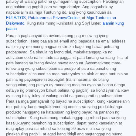
patuloy at walang patid na gumagamit ng subscription. Pakitingnan
ang pahina ng pagbili para sa mga detalye. Ang pagsubok ay
napapailalim sa mga Tuntuning ito, ang iyong kasunduan sa
EULA/TOS
,
Patakaran sa Privacy/Cookie
, at
Mga Tuntunin sa
Diskwento
. Kung nais mong i-uninstall ang SpyHunter,
alamin kung
paano
.
Para sa pagbabayad sa awtomatikong pag-renew ng iyong
subscription, isang paalala sa email ang ipapadala sa email address
na ibinigay mo noong nagparehistro ka bago ang bawat petsa ng
pagbabayad. Sa simula ng iyong trial, makakatanggap ka ng
activation code na limitado sa paggamit para lamang sa isang Trial at
para lamang sa isang device bawat account. Awtomatikong mare-
renew ang iyong subscription sa presyo at para sa panahon ng
subscription alinsunod sa mga materyales sa alok at mga tuntunin sa
pahina ng pagpaparehistro/pagbili (na isinasama rito bilang
sanggunian; ang presyo ay maaaring mag-iba ayon sa bansa o mga
detalye ng promosyon bawat pahina ng pagbili), sa kondisyon na ikaw
ay isang tuloy-tuloy at walang patid na gumagamit ng subscription.
Para sa mga gumagamit ng bayad na subscription, kung kakanselahin
mo, patuloy kang magkakaroon ng access sa iyong produkto/mga
produkto hanggang sa katapusan ng iyong bayad na panahon ng
subscription. Kung nais mong makatanggap ng refund para sa iyong
kasalukuyang panahon ng subscription, dapat mong kanselahin at
mag-aplay para sa refund sa loob ng 30 araw mula sa iyong
pinakahuling pagbili, at agad kang ititigil ang pagtanggap ng buong