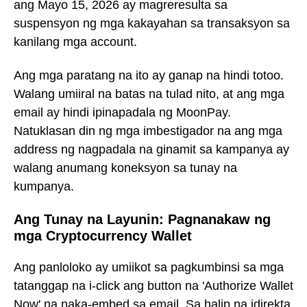
ang Mayo 15, 2026 ay magreresulta sa
suspensyon ng mga kakayahan sa transaksyon sa
kanilang mga account.
Ang mga paratang na ito ay ganap na hindi totoo.
Walang umiiral na batas na tulad nito, at ang mga
email ay hindi ipinapadala ng MoonPay.
Natuklasan din ng mga imbestigador na ang mga
address ng nagpadala na ginamit sa kampanya ay
walang anumang koneksyon sa tunay na
kumpanya.
Ang Tunay na Layunin: Pagnanakaw ng
mga Cryptocurrency Wallet
Ang panloloko ay umiikot sa pagkumbinsi sa mga
tatanggap na i-click ang button na 'Authorize Wallet
Now' na naka-embed sa email. Sa halip na idirekta