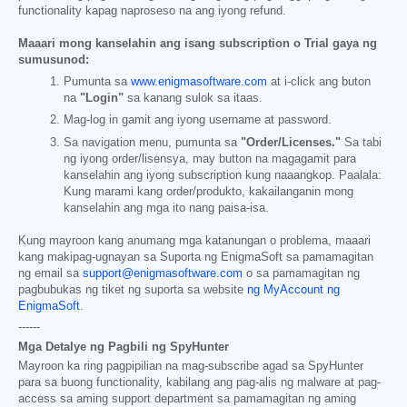
functionality kapag naproseso na ang iyong refund.
Maaari mong kanselahin ang isang subscription o Trial gaya ng
sumusunod:
Pumunta sa
www.enigmasoftware.com
at i-click ang buton
na
"Login"
sa kanang sulok sa itaas.
Mag-log in gamit ang iyong username at password.
Sa navigation menu, pumunta sa
"Order/Licenses."
Sa tabi
ng iyong order/lisensya, may button na magagamit para
kanselahin ang iyong subscription kung naaangkop. Paalala:
Kung marami kang order/produkto, kakailanganin mong
kanselahin ang mga ito nang paisa-isa.
Kung mayroon kang anumang mga katanungan o problema, maaari
kang makipag-ugnayan sa Suporta ng EnigmaSoft sa pamamagitan
ng email sa
support@enigmasoftware.com
o sa pamamagitan ng
pagbubukas ng tiket ng suporta sa website
ng MyAccount ng
EnigmaSoft
.
------
Mga Detalye ng Pagbili ng SpyHunter
Mayroon ka ring pagpipilian na mag-subscribe agad sa SpyHunter
para sa buong functionality, kabilang ang pag-alis ng malware at pag-
access sa aming support department sa pamamagitan ng aming