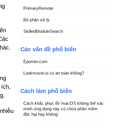
ng
PrimaryRemote
Bộ phận xử lý
đến
SkilledModuleSearch
 Các
khác.
Các vấn đề phổ biến
Eporner.com
Lookmovie.io có an toàn không?
ông
 ích,
Cách làm phổ biến
g.
Cách khắc phục lỗi 'macOS không thể xác
minh ứng dụng này có chứa phần mềm
nhiễu
độc hại hay không'