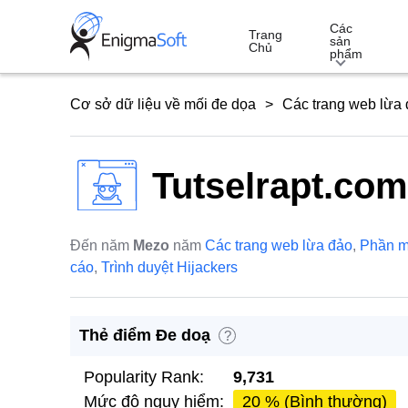
Skip
Các
to
Trang
sản
Chủ
phẩm
content
Cơ sở dữ liệu về mối đe dọa
Các trang web lừa
Tutselrapt.com
Đến năm
Mezo
năm
Các trang web lừa đảo
,
Phần 
cáo
,
Trình duyệt Hijackers
Thẻ điểm Đe doạ
?
Popularity Rank:
9,731
Mức độ nguy hiểm:
20 % (Bình thường)