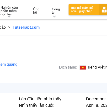
Nghiên cứu
Báo giá giảm giá
Ủng
Công
phần mềm
nhiều giấy phép
hộ
ty
độc hại
 đảo
Tutselrapt.com
mềm quảng
Dịch sang:
Tiếng Việt
Lần đầu tiên nhìn thấy:
December 
Nhìn thấy lần cuối:
April 8, 20