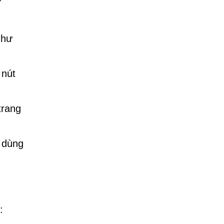
như
 nút
trang
i dùng
: