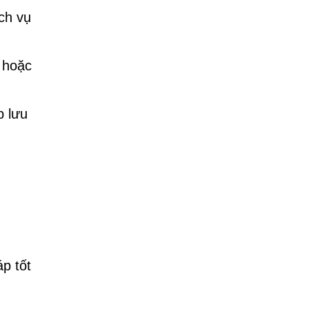
ch vụ
 hoặc
b lưu
p tốt