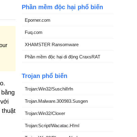
Phần mềm độc hại phổ biến
Eporner.com
Fuq.com
XHAMSTER Ransomware
our
Phần mềm độc hại di động CraxsRAT
Trojan phổ biến
o.
Trojan:Win32/Suschil!rfn
ờ bằng
 với
Trojan.Malware.300983.Susgen
 thuật
Trojan:Win32/Cloxer
Trojan:Script/Wacatac.H!ml