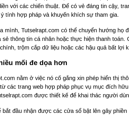
n với các chiến thuật. Để có vẻ đáng tin cậy, tra
 ý tính hợp pháp và khuyến khích sự tham gia.
ủa mình, Tutselrapt.com có thể chuyển hướng họ 
 sẻ thông tin cá nhân hoặc thực hiện thanh toán.
 chính, trộm cắp dữ liệu hoặc các hậu quả bất lợi 
hiều mối đe dọa hơn
t.com nằm ở việc nó cố gắng xin phép hiển thị th
o từ các trang web hợp pháp phục vụ mục đích hữu
utselrapt.com được thiết kế để khai thác người dùn
 bắt đầu nhận được các cửa sổ bật lên gây phiền 