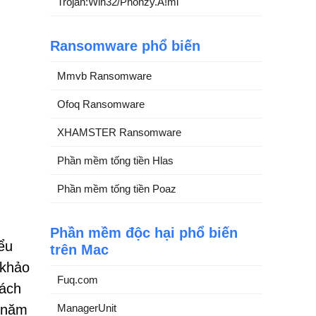
Trojan:Win32/Phonzy.A!ml
Ransomware phổ biến
Mmvb Ransomware
Ofoq Ransomware
XHAMSTER Ransomware
Phần mềm tống tiền Hlas
Phần mềm tống tiền Poaz
Phần mềm độc hại phổ biến
ểu
trên Mac
 khảo
Fuq.com
cách
ManagerUnit
o năm