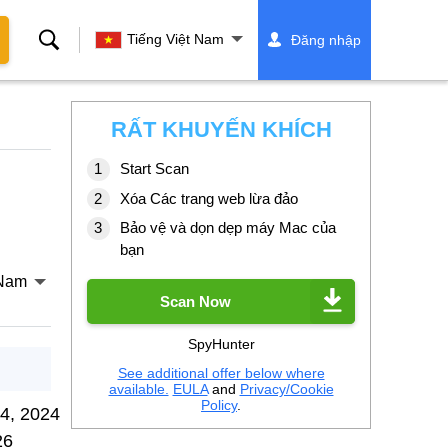
Tìm
Tiếng Việt Nam
Đăng nhập
kiếm
RẤT KHUYẾN KHÍCH
Start Scan
Xóa Các trang web lừa đảo
Bảo vệ và dọn dẹp máy Mac của
bạn
 Nam
Scan Now
SpyHunter
See additional offer below where
available.
EULA
and
Privacy/Cookie
Policy
.
4, 2024
26