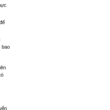
hực
 để
c
ể bao
iên
có
yển