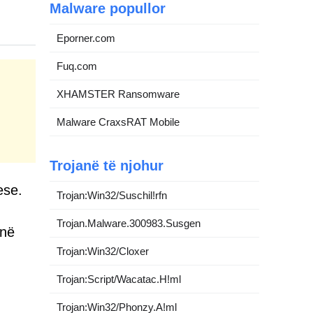
Malware popullor
Eporner.com
Fuq.com
XHAMSTER Ransomware
Malware CraxsRAT Mobile
Trojanë të njohur
ese.
Trojan:Win32/Suschil!rfn
Trojan.Malware.300983.Susgen
 në
Trojan:Win32/Cloxer
Trojan:Script/Wacatac.H!ml
Trojan:Win32/Phonzy.A!ml