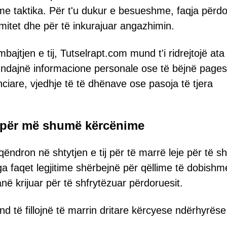
e taktika. Për t'u dukur e besueshme, faqja përdo
imitet dhe për të inkurajuar angazhimin.
jtjen e tij, Tutselrapt.com mund t'i ridrejtojë ata
të ndajnë informacione personale ose të bëjnë pages
iare, vjedhje të të dhënave ose pasoja të tjera
ë për më shumë kërcënime
qëndron në shtytjen e tij për të marrë leje për të s
nga faqet legjitime shërbejnë për qëllime të dobishm
ë krijuar për të shfrytëzuar përdoruesit.
nd të fillojnë të marrin dritare kërcyese ndërhyrës