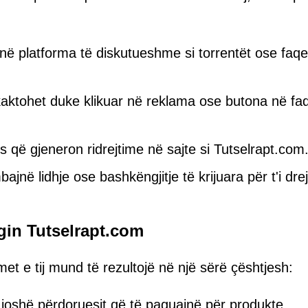
ë platforma të diskutueshme si torrentët ose faqe
ktohet duke klikuar në reklama ose butona në faq
 që gjeneron ridrejtime në sajte si Tutselrapt.com
në lidhje ose bashkëngjitje të krijuara për t'i drej
gin Tutselrapt.com
et e tij mund të rezultojë në një sërë çështjesh:
joshë përdoruesit që të paguajnë për produkte,