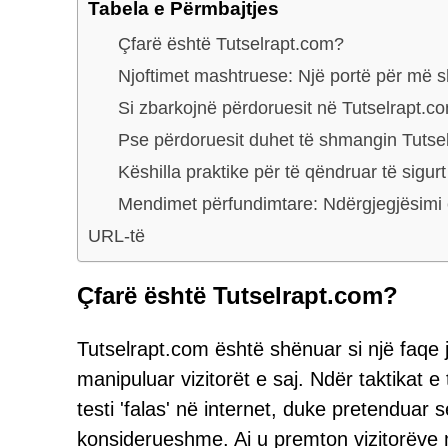
Tabela e Përmbajtjes
Çfarë është Tutselrapt.com?
Njoftimet mashtruese: Një portë për më
Si zbarkojnë përdoruesit në Tutselrapt.c
Pse përdoruesit duhet të shmangin Tutse
Këshilla praktike për të qëndruar të sigurt
Mendimet përfundimtare: Ndërgjegjësimi ë
URL-të
Çfarë është Tutselrapt.com?
Tutselrapt.com është shënuar si një faqe
manipuluar vizitorët e saj. Ndër taktikat e
testi 'falas' në internet, duke pretenduar 
konsiderueshme. Ai u premton vizitorëve m