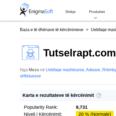
Skip
to
Shtëpi
Produktet
content
Baza e të dhënave të kërcënimeve
Uebfaqe mas
Tutselrapt.com
Nga
Mezo
në
Uebfaqe mashtruese
,
Adware
,
Rrëmby
shfletuesve
Karta e rezultateve të kërcënimit
?
Popularity Rank:
9,731
Niveli i Kërcënimit:
20 % (Normale)