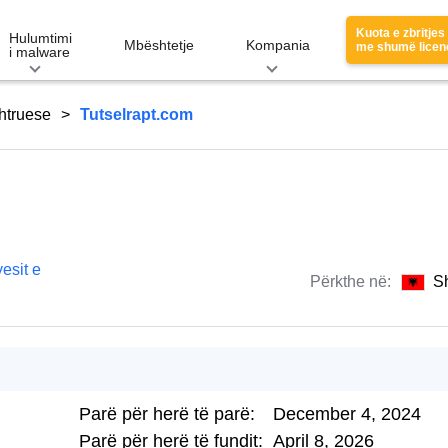
Kuota e zbritjes
Hulumtimi
Mbështetje
Kompania
me shumë licen
i malware
htruese
Tutselrapt.com
esit e
Përkthe në:
S
Parë për herë të parë:
December 4, 2024
Parë për herë të fundit:
April 8, 2026