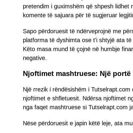
pretendim i guximshëm që shpesh lidhet m
komente të sajuara për të sugjeruar legjit
Sapo përdoruesit të ndërveprojnë me përmba
platforma të dyshimta ose t'i shtyjë ata 
Këto masa mund të çojnë në humbje financ
negative.
Njoftimet mashtruese: Një port
Një rrezik i rëndësishëm i Tutselrapt.com 
njoftimet e shfletuesit. Ndërsa njoftimet 
nga faqet mashtruese si Tutselrapt.com jan
Nëse përdoruesit e japin këtë leje, ata mu