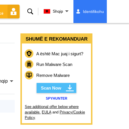
Kërko
Shqip
Identifikohu
cë
SHUMË E REKOMANDUAR
A është Mac juaj i sigurt?
Run Malware Scan
Remove Malware
hqip
Scan Now
SPYHUNTER
See additional offer below where
available.
EULA
and
Privacy/Cookie
Policy
.