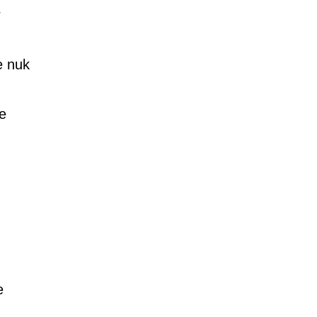
r
e nuk
e
e