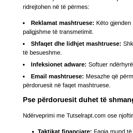
ridrejtohen në të përmes:
Reklamat mashtruese:
Këto gjenden n
paligjshme të transmetimit.
Shfaqet dhe lidhjet mashtruese:
Shka
të besueshme.
Infeksionet adware:
Softuer ndërhyrës
Email mashtruese:
Mesazhe që përmbaj
përdoruesit në faqet mashtruese.
Pse përdoruesit duhet të shman
Ndërveprimi me Tutselrapt.com ose njoftim
Taktikat financiare:
Faqja mund të 