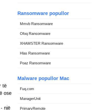
Ransomware popullor
Mmvb Ransomware
Ofoq Ransomware
XHAMSTER Ransomware
Hlas Ransomware
Poaz Ransomware
Malware popullor Mac
 të
Fuq.com
më ose
ManagerUnit
- një
PrimaryRemote