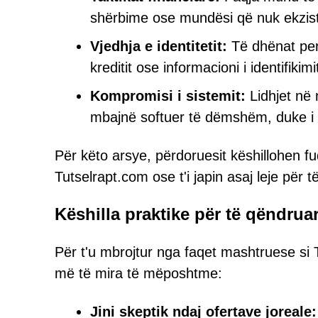
shërbime ose mundësi që nuk ekzist
Vjedhja e identitetit:
Të dhënat pers
kreditit ose informacioni i identifik
Kompromisi i sistemit:
Lidhjet në n
mbajnë softuer të dëmshëm, duke i v
Për këto arsye, përdoruesit këshillohen 
Tutselrapt.com ose t'i japin asaj leje për t
Këshilla praktike për të qëndruar
Për t'u mbrojtur nga faqet mashtruese si 
më të mira të mëposhtme:
Jini skeptik ndaj ofertave joreale: