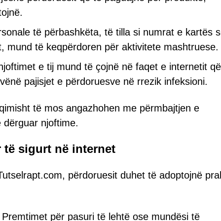
ojnë.
onale të përbashkëta, të tilla si numrat e kartës 
imit, mund të keqpërdoren për aktivitete mashtruese.
joftimet e tij mund të çojnë në faqet e internetit që
ënë pajisjet e përdoruesve në rrezik infeksioni.
fuqimisht të mos angazhohen me përmbajtjen e
ë dërguar njoftime.
 të sigurt në internet
Tutselrapt.com, përdoruesit duhet të adoptojnë prak
Premtimet për pasuri të lehtë ose mundësi të