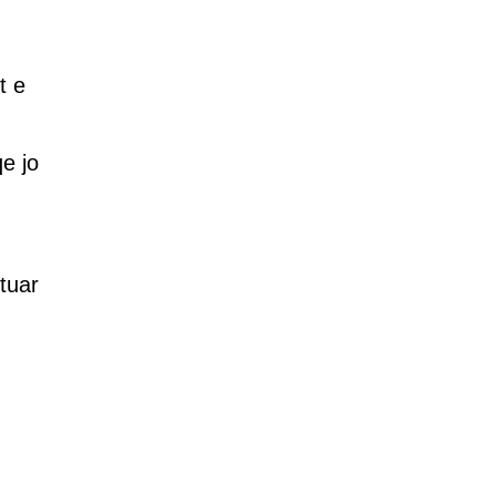
t e
e jo
.
tuar