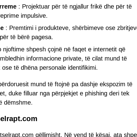
 rreme
: Projektuar për të ngjallur frikë dhe për të
veprime impulsive.
se
: Premtimi i produkteve, shërbimeve ose zbritjev
për të bërë pagesa.
 njoftime shpesh çojnë në faqet e internetit që
mbledhin informacione private, të cilat mund të
t ose të dhëna personale identifikimi.
përdoruesit mund të ftojnë pa dashje ekspozim të
 duke filluar nga përpjekjet e phishing deri tek
të dëmshme.
selrapt.com
selrapt.com qëllimisht. Në vend të kësaj, ata shp