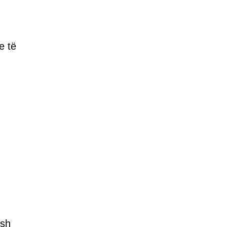
e të
esh