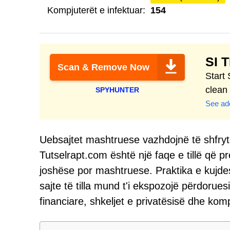
Kompjuterët e infektuar:
154
SI 
Scan & Remove Now
Start
clean
SPYHUNTER
See add
Uebsajtet mashtruese vazhdojnë të shfry
Tutselrapt.com është një faqe e tillë që p
joshëse por mashtruese. Praktika e kujdesi
sajte të tilla mund t'i ekspozojë përdorues
financiare, shkeljet e privatësisë dhe kom