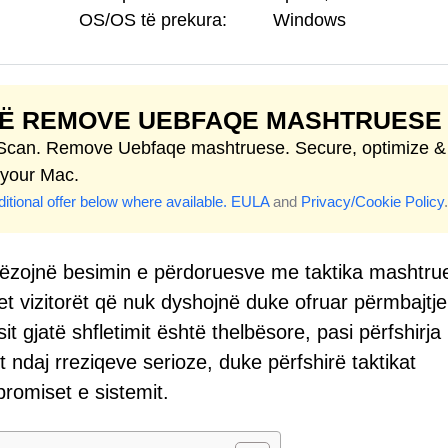
OS/OS të prekura:
Windows
TË REMOVE UEBFAQE MASHTRUESE
 Scan. Remove Uebfaqe mashtruese. Secure, optimize &
 your Mac.
itional offer below where available.
EULA
and
Privacy/Cookie Policy
.
tëzojnë besimin e përdoruesve me taktika mashtru
ret vizitorët që nuk dyshojnë duke ofruar përmbajtje
t gjatë shfletimit është thelbësore, pasi përfshirja
it ndaj rreziqeve serioze, duke përfshirë taktikat
promiset e sistemit.