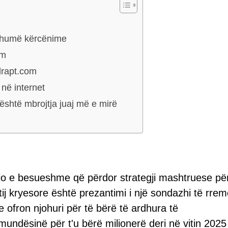
 shumë kërcënime
om
lrapt.com
 në internet
shtë mbrojtja juaj më e mirë
 jo e besueshme që përdor strategji mashtruese për
 tij kryesore është prezantimi i një sondazhi të rre
se ofron njohuri për të bërë të ardhura të
undësinë për t'u bërë milionerë deri në vitin 2025 