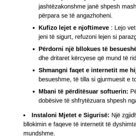
jashtëzakonshme janë shpesh mashtr
përpara se të angazhoheni.
Kufizo lejet e njoftimeve
: Lejo ve
jeni të sigurt, refuzoni lejen si paraz
Përdorni një bllokues të besuesh
dhe dritaret kërcyese që mund të rid
Shmangni faqet e internetit me hi
besueshme, të tilla si gjurmuesit e 
Mbani të përditësuar softuerin:
Pë
dobësive të shfrytëzuara shpesh nga
Instaloni Mjetet e Sigurisë:
Një zgjid
bllokimin e faqeve të internetit të dyshim
mundshme.