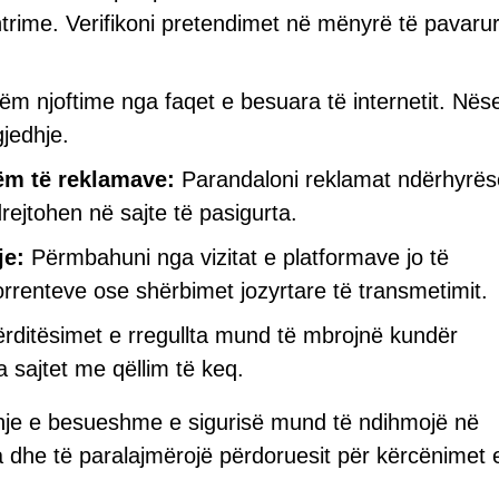
ime. Verifikoni pretendimet në mënyrë të pavaru
tëm njoftime nga faqet e besuara të internetit. Nës
gjedhje.
ëm të reklamave:
Parandaloni reklamat ndërhyrës
rejtohen në sajte të pasigurta.
je:
Përmbahuni nga vizitat e platformave jo të
torrenteve ose shërbimet jozyrtare të transmetimit.
rditësimet e rregullta mund të mbrojnë kundër
 sajtet me qëllim të keq.
hje e besueshme e sigurisë mund të ndihmojë në
ta dhe të paralajmërojë përdoruesit për kërcënimet 