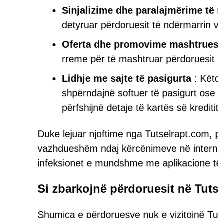
Sinjalizime dhe paralajmërime të
detyruar përdoruesit të ndërmarrin 
Oferta dhe promovime mashtrue
rreme për të mashtruar përdoruesit 
Lidhje me sajte të pasigurta
: Këto
shpërndajnë softuer të pasigurt ose 
përfshijnë detaje të kartës së krediti
Duke lejuar njoftime nga Tutselrapt.com, 
vazhdueshëm ndaj kërcënimeve në internet,
infeksionet e mundshme me aplikacione 
Si zbarkojnë përdoruesit në Tut
Shumica e përdoruesve nuk e vizitojnë Tut