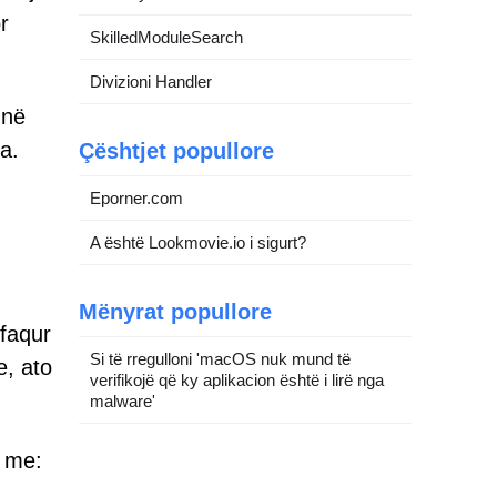
r
SkilledModuleSearch
Divizioni Handler
 në
a.
Çështjet popullore
Eporner.com
A është Lookmovie.io i sigurt?
Mënyrat popullore
hfaqur
Si të rregulloni 'macOS nuk mund të
e, ato
verifikojë që ky aplikacion është i lirë nga
malware'
e me: