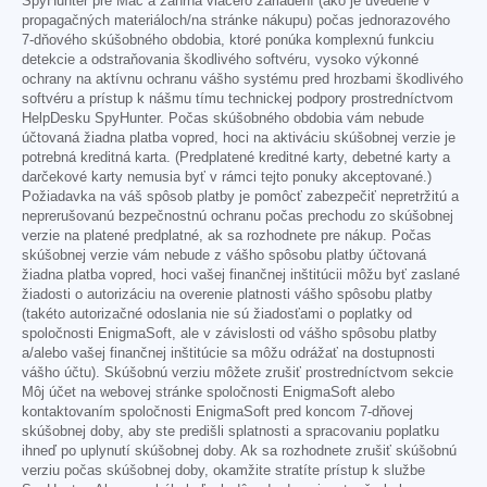
SpyHunter pre Mac a zahŕňa viacero zariadení (ako je uvedené v
propagačných materiáloch/na stránke nákupu) počas jednorazového
7-dňového skúšobného obdobia, ktoré ponúka komplexnú funkciu
detekcie a odstraňovania škodlivého softvéru, vysoko výkonné
ochrany na aktívnu ochranu vášho systému pred hrozbami škodlivého
softvéru a prístup k nášmu tímu technickej podpory prostredníctvom
HelpDesku SpyHunter. Počas skúšobného obdobia vám nebude
účtovaná žiadna platba vopred, hoci na aktiváciu skúšobnej verzie je
potrebná kreditná karta. (Predplatené kreditné karty, debetné karty a
darčekové karty nemusia byť v rámci tejto ponuky akceptované.)
Požiadavka na váš spôsob platby je pomôcť zabezpečiť nepretržitú a
neprerušovanú bezpečnostnú ochranu počas prechodu zo skúšobnej
verzie na platené predplatné, ak sa rozhodnete pre nákup. Počas
skúšobnej verzie vám nebude z vášho spôsobu platby účtovaná
žiadna platba vopred, hoci vašej finančnej inštitúcii môžu byť zaslané
žiadosti o autorizáciu na overenie platnosti vášho spôsobu platby
(takéto autorizačné odoslania nie sú žiadosťami o poplatky od
spoločnosti EnigmaSoft, ale v závislosti od vášho spôsobu platby
a/alebo vašej finančnej inštitúcie sa môžu odrážať na dostupnosti
vášho účtu). Skúšobnú verziu môžete zrušiť prostredníctvom sekcie
Môj účet na webovej stránke spoločnosti EnigmaSoft alebo
kontaktovaním spoločnosti EnigmaSoft pred koncom 7-dňovej
skúšobnej doby, aby ste predišli splatnosti a spracovaniu poplatku
ihneď po uplynutí skúšobnej doby. Ak sa rozhodnete zrušiť skúšobnú
verziu počas skúšobnej doby, okamžite stratíte prístup k službe