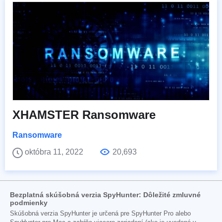
XHAMSTER Ransomware
Ransomware
októbra 11, 2022
20,693
Bezplatná skúšobná verzia SpyHunter: Dôležité zmluvné
podmienky
Skúšobná verzia SpyHunter je určená pre SpyHunter Pro alebo