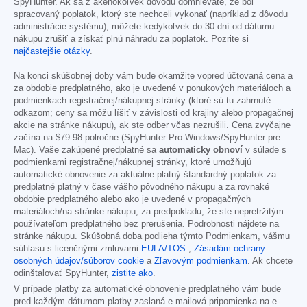
SpyHunter. Ak sa z akéhokoľvek dôvodu domnievate, že bol
spracovaný poplatok, ktorý ste nechceli vykonať (napríklad z dôvodu
administrácie systému), môžete kedykoľvek do 30 dní od dátumu
nákupu zrušiť a získať plnú náhradu za poplatok. Pozrite si
najčastejšie otázky
.
Na konci skúšobnej doby vám bude okamžite vopred účtovaná cena a
za obdobie predplatného, ako je uvedené v ponukových materiáloch a
podmienkach registračnej/nákupnej stránky (ktoré sú tu zahrnuté
odkazom; ceny sa môžu líšiť v závislosti od krajiny alebo propagačnej
akcie na stránke nákupu), ak ste odber včas nezrušili. Cena zvyčajne
začína na
$79.98
polročne (SpyHunter Pro Windows/SpyHunter pre
Mac). Vaše zakúpené predplatné sa
automaticky obnoví
v súlade s
podmienkami registračnej/nákupnej stránky, ktoré umožňujú
automatické obnovenie za aktuálne platný štandardný poplatok za
predplatné platný v čase vášho pôvodného nákupu a za rovnaké
obdobie predplatného alebo ako je uvedené v propagačných
materiáloch/na stránke nákupu, za predpokladu, že ste nepretržitým
používateľom predplatného bez prerušenia. Podrobnosti nájdete na
stránke nákupu. Skúšobná doba podlieha týmto Podmienkam, vášmu
súhlasu s licenčnými zmluvami
EULA/TOS
,
Zásadám ochrany
osobných údajov/súborov cookie
a
Zľavovým podmienkam
. Ak chcete
odinštalovať SpyHunter,
zistite ako
.
V prípade platby za automatické obnovenie predplatného vám bude
pred každým dátumom platby zaslaná e-mailová pripomienka na e-