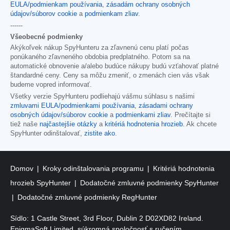
EULA/podmienkam používania
,
zásadám ochrany osobných
údajov/súborov cookie
a
podmienkam zliav
.
------
Všeobecné podmienky
Akýkoľvek nákup SpyHunteru za zľavnenú cenu platí počas
ponúkaného zľavneného obdobia predplatného. Potom sa na
automatické obnovenie a/alebo budúce nákupy budú vzťahovať platné
štandardné ceny. Ceny sa môžu zmeniť, o zmenách cien vás však
budeme vopred informovať.
Všetky verzie SpyHunteru podliehajú vášmu súhlasu s našimi
zmluvami EULA/podmienkami používania
,
zásadami ochrany
osobných údajov/súborov cookie
a
podmienkami zliav
. Prečítajte si
tiež naše
najčastejšie otázky
a
kritériá hodnotenia hrozieb
. Ak chcete
SpyHunter odinštalovať,
zistite ako
.
Domov
Kroky odinštalovania programu
Kritériá hodnotenia
hrozieb SpyHunter
Dodatočné zmluvné podmienky SpyHunter
Dodatočné zmluvné podmienky RegHunter
Sídlo: 1 Castle Street, 3rd Floor, Dublin 2 D02XD82 Ireland.
EnigmaSoft Limited, súkromná spoločnosť s ručením