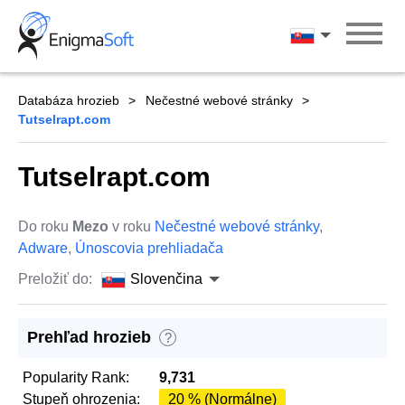
Skip
to
Slovenčina
content
Databáza hrozieb
Nečestné webové stránky
Tutselrapt.com
Tutselrapt.com
Do roku
Mezo
v roku
Nečestné webové stránky
,
Adware
,
Únoscovia prehliadača
Preložiť do:
Slovenčina
Prehľad hrozieb
?
Popularity Rank:
9,731
Stupeň ohrozenia:
20 % (Normálne)