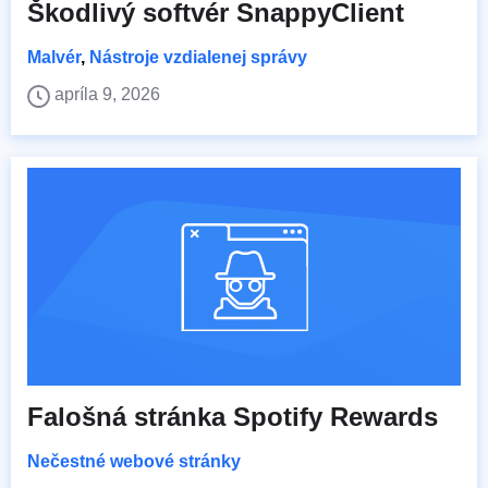
Škodlivý softvér SnappyClient
Malvér
,
Nástroje vzdialenej správy
apríla 9, 2026
Falošná stránka Spotify Rewards
Nečestné webové stránky