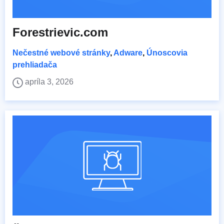
Forestrievic.com
Nečestné webové stránky
,
Adware
,
Únoscovia
prehliadača
apríla 3, 2026