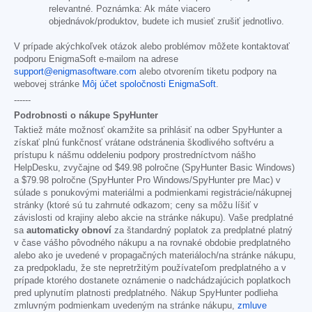
relevantné. Poznámka: Ak máte viacero
objednávok/produktov, budete ich musieť zrušiť jednotlivo.
V prípade akýchkoľvek otázok alebo problémov môžete kontaktovať
podporu EnigmaSoft e-mailom na adrese
support@enigmasoftware.com
alebo otvorením tiketu podpory na
webovej stránke
Môj účet spoločnosti EnigmaSoft
.
------
Podrobnosti o nákupe SpyHunter
Taktiež máte možnosť okamžite sa prihlásiť na odber SpyHunter a
získať plnú funkčnosť vrátane odstránenia škodlivého softvéru a
prístupu k nášmu oddeleniu podpory prostredníctvom nášho
HelpDesku, zvyčajne od
$49.98
polročne (SpyHunter Basic Windows)
a
$79.98
polročne (SpyHunter Pro Windows/SpyHunter pre Mac) v
súlade s ponukovými materiálmi a podmienkami registrácie/nákupnej
stránky (ktoré sú tu zahrnuté odkazom; ceny sa môžu líšiť v
závislosti od krajiny alebo akcie na stránke nákupu). Vaše predplatné
sa
automaticky obnoví
za štandardný poplatok za predplatné platný
v čase vášho pôvodného nákupu a na rovnaké obdobie predplatného
alebo ako je uvedené v propagačných materiáloch/na stránke nákupu,
za predpokladu, že ste nepretržitým používateľom predplatného a v
prípade ktorého dostanete oznámenie o nadchádzajúcich poplatkoch
pred uplynutím platnosti predplatného. Nákup SpyHunter podlieha
zmluvným podmienkam uvedeným na stránke nákupu,
zmluve