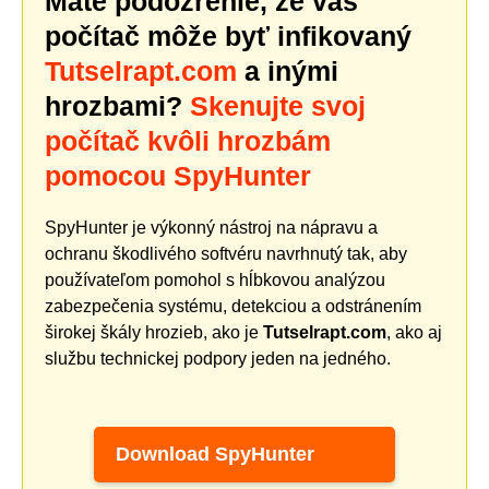
Máte podozrenie, že váš
počítač môže byť infikovaný
Tutselrapt.com
a inými
hrozbami?
Skenujte svoj
počítač kvôli hrozbám
pomocou SpyHunter
SpyHunter je výkonný nástroj na nápravu a
ochranu škodlivého softvéru navrhnutý tak, aby
používateľom pomohol s hĺbkovou analýzou
zabezpečenia systému, detekciou a odstránením
širokej škály hrozieb, ako je
Tutselrapt.com
, ako aj
službu technickej podpory jeden na jedného.
Download SpyHunter