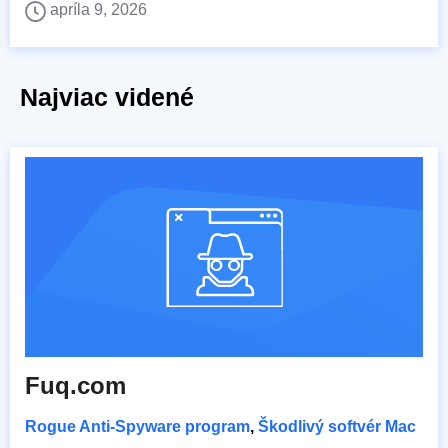
apríla 9, 2026
Najviac videné
Fuq.com
Rogue Anti-Spyware program
,
Škodlivý softvér Mac