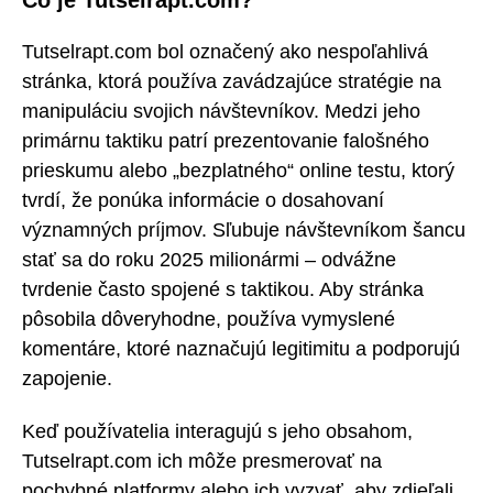
Čo je Tutselrapt.com?
Tutselrapt.com bol označený ako nespoľahlivá
stránka, ktorá používa zavádzajúce stratégie na
manipuláciu svojich návštevníkov. Medzi jeho
primárnu taktiku patrí prezentovanie falošného
prieskumu alebo „bezplatného“ online testu, ktorý
tvrdí, že ponúka informácie o dosahovaní
významných príjmov. Sľubuje návštevníkom šancu
stať sa do roku 2025 milionármi – odvážne
tvrdenie často spojené s taktikou. Aby stránka
pôsobila dôveryhodne, používa vymyslené
komentáre, ktoré naznačujú legitimitu a podporujú
zapojenie.
Keď používatelia interagujú s jeho obsahom,
Tutselrapt.com ich môže presmerovať na
pochybné platformy alebo ich vyzvať, aby zdieľali