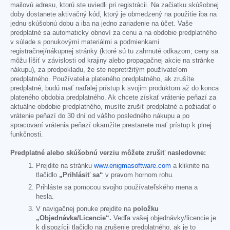
mailovú adresu, ktorú ste uviedli pri registrácii. Na začiatku skúšobnej
doby dostanete aktivačný kód, ktorý je obmedzený na použitie iba na
jednu skúšobnú dobu a iba na jedno zariadenie na účet. Vaše
predplatné sa automaticky obnoví za cenu a na obdobie predplatného
v súlade s ponukovými materiálmi a podmienkami
registračnej/nákupnej stránky (ktoré sú tu zahrnuté odkazom; ceny sa
môžu líšiť v závislosti od krajiny alebo propagačnej akcie na stránke
nákupu), za predpokladu, že ste nepretržitým používateľom
predplatného. Používatelia plateného predplatného, ak zrušíte
predplatné, budú mať naďalej prístup k svojim produktom až do konca
plateného obdobia predplatného. Ak chcete získať vrátenie peňazí za
aktuálne obdobie predplatného, musíte zrušiť predplatné a požiadať o
vrátenie peňazí do 30 dní od vášho posledného nákupu a po
spracovaní vrátenia peňazí okamžite prestanete mať prístup k plnej
funkčnosti.
Predplatné alebo skúšobnú verziu môžete zrušiť nasledovne:
Prejdite na stránku
www.enigmasoftware.com
a kliknite na
tlačidlo
„Prihlásiť sa“
v pravom hornom rohu.
Prihláste sa pomocou svojho používateľského mena a
hesla.
V navigačnej ponuke prejdite na
položku
„Objednávka/Licencie“.
Vedľa vašej objednávky/licencie je
k dispozícii tlačidlo na zrušenie predplatného, ak je to