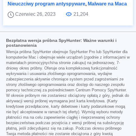
Nieuczciwy program antyspyware
,
Malware na Maca
Czerwiec 26, 2023
21,204
Bezpłatna wersja próbna SpyHunter: Ważne warunki i
postanowienia
Wersja próbna SpyHunter obejmuje SpyHunter Pro lub SpyHunter dla
komputerów Mac i obejmuje wiele urządzeń (zgodnie z informacjami w
materiałach promocyjnych/na stronie zakupu) na jednorazowy, 7-
dniowy okres próbny. Oferuje ona kompleksową funkcjonalność
wykrywania i usuwania złośliwego oprogramowania, wydajne
zabezpieczenia aktywnie chroniące system przed zagrożeniami ze
strony złośliwego oprogramowania oraz dostęp do naszego zespołu
pomocy technicznej za pośrednictwem Centrum Pomocy SpyHunter.
W okresie próbnym nie zostaniesz obciążony opłatą z góry, jednak do
aktywacji wersji próbnej wymagana jest karta kredytowa. (Karty
kredytowe przedpłacone, karty debetowe i karty podarunkowe mogą
nie być akceptowane w ramach tej oferty). Wymóg wyboru metody
płatności ma na celu zapewnienie ciągłej i nieprzerwanej ochrony
bezpieczeństwa podczas przejścia z wersji próbnej na subskrypcję
płatną, jeśli zdecydujesz się na zakup. Podczas okresu próbnego
Twoja metoda płatności nie zostanie obciążona z góry kwotą