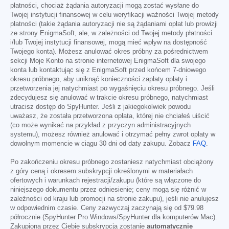
płatności, chociaż żądania autoryzacji mogą zostać wysłane do
Twojej instytucji finansowej w celu weryfikacji ważności Twojej metody
płatności (takie żądania autoryzacji nie są żądaniami opłat lub prowizji
ze strony EnigmaSoft, ale, w zależności od Twojej metody płatności
i/lub Twojej instytucji finansowej, mogą mieć wpływ na dostępność
Twojego konta). Możesz anulować okres próbny za pośrednictwem
sekcji Moje Konto na stronie internetowej EnigmaSoft dla swojego
konta lub kontaktując się z EnigmaSoft przed końcem 7-dniowego
okresu próbnego, aby uniknąć konieczności zapłaty opłaty i
przetworzenia jej natychmiast po wygaśnięciu okresu próbnego. Jeśli
zdecydujesz się anulować w trakcie okresu próbnego, natychmiast
utracisz dostęp do SpyHunter. Jeśli z jakiegokolwiek powodu
uważasz, że została przetworzona opłata, której nie chciałeś uiścić
(co może wynikać na przykład z przyczyn administracyjnych
systemu), możesz również anulować i otrzymać pełny zwrot opłaty w
dowolnym momencie w ciągu 30 dni od daty zakupu. Zobacz
FAQ
.
Po zakończeniu okresu próbnego zostaniesz natychmiast obciążony
z góry ceną i okresem subskrypcji określonymi w materiałach
ofertowych i warunkach rejestracji/zakupu (które są włączone do
niniejszego dokumentu przez odniesienie; ceny mogą się różnić w
zależności od kraju lub promocji na stronie zakupu), jeśli nie anulujesz
w odpowiednim czasie. Ceny zazwyczaj zaczynają się od
$79.98
półrocznie (SpyHunter Pro Windows/SpyHunter dla komputerów Mac).
Zakupiona przez Ciebie subskrypcja zostanie
automatycznie