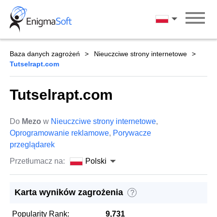
Skip
to
Polski
content
Baza danych zagrożeń
Nieuczciwe strony internetowe
Tutselrapt.com
Tutselrapt.com
Do
Mezo
w
Nieuczciwe strony internetowe
,
Oprogramowanie reklamowe
,
Porywacze
przeglądarek
Przetłumacz na:
Polski
Karta wyników zagrożenia
?
Popularity Rank:
9,731