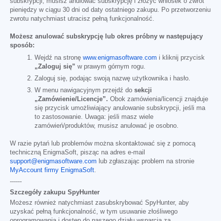
subskrypcji, musisz anulować subskrypcję i złożyć wniosek o zwrot
pieniędzy w ciągu 30 dni od daty ostatniego zakupu. Po przetworzeniu
zwrotu natychmiast utracisz pełną funkcjonalność.
Możesz anulować subskrypcję lub okres próbny w następujący
sposób:
Wejdź na stronę
www.enigmasoftware.com
i kliknij przycisk
„Zaloguj się”
w prawym górnym rogu.
Zaloguj się, podając swoją nazwę użytkownika i hasło.
W menu nawigacyjnym przejdź do
sekcji
„Zamówienie/Licencje”.
Obok zamówienia/licencji znajduje
się przycisk umożliwiający anulowanie subskrypcji, jeśli ma
to zastosowanie. Uwaga: jeśli masz wiele
zamówień/produktów, musisz anulować je osobno.
W razie pytań lub problemów można skontaktować się z pomocą
techniczną EnigmaSoft, pisząc na adres e-mail
support@enigmasoftware.com
lub zgłaszając problem na stronie
MyAccount firmy EnigmaSoft
.
------
Szczegóły zakupu SpyHunter
Możesz również natychmiast zasubskrybować SpyHunter, aby
uzyskać pełną funkcjonalność, w tym usuwanie złośliwego
oprogramowania i dostęp do naszego działu wsparcia za