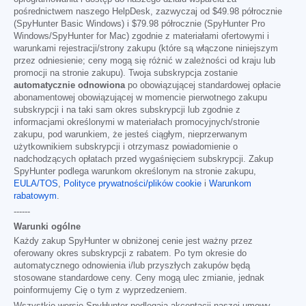
pośrednictwem naszego HelpDesk, zazwyczaj od
$49.98
półrocznie
(SpyHunter Basic Windows) i
$79.98
półrocznie (SpyHunter Pro
Windows/SpyHunter for Mac) zgodnie z materiałami ofertowymi i
warunkami rejestracji/strony zakupu (które są włączone niniejszym
przez odniesienie; ceny mogą się różnić w zależności od kraju lub
promocji na stronie zakupu). Twoja subskrypcja zostanie
automatycznie odnowiona
po obowiązującej standardowej opłacie
abonamentowej obowiązującej w momencie pierwotnego zakupu
subskrypcji i na taki sam okres subskrypcji lub zgodnie z
informacjami określonymi w materiałach promocyjnych/stronie
zakupu, pod warunkiem, że jesteś ciągłym, nieprzerwanym
użytkownikiem subskrypcji i otrzymasz powiadomienie o
nadchodzących opłatach przed wygaśnięciem subskrypcji. Zakup
SpyHunter podlega warunkom określonym na stronie zakupu,
EULA/TOS
,
Polityce prywatności/plików cookie
i
Warunkom
rabatowym
.
------
Warunki ogólne
Każdy zakup SpyHunter w obniżonej cenie jest ważny przez
oferowany okres subskrypcji z rabatem. Po tym okresie do
automatycznego odnowienia i/lub przyszłych zakupów będą
stosowane standardowe ceny. Ceny mogą ulec zmianie, jednak
poinformujemy Cię o tym z wyprzedzeniem.