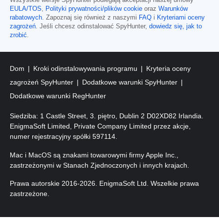
Wszystkie wersje SpyHunter podlegają akceptacji naszej umowy
EULA/TOS
,
Polityki prywatności/plików cookie
oraz
Warunków
rabatowych
. Zapoznaj się również z naszymi
FAQ
i
Kryteriami oceny
zagrożeń
. Jeśli chcesz odinstalować SpyHunter,
dowiedz się, jak to
zrobić
.
Dom
Kroki odinstalowywania programu
Kryteria oceny
zagrożeń SpyHunter
Dodatkowe warunki SpyHunter
Dodatkowe warunki RegHunter
Siedziba: 1 Castle Street, 3. piętro, Dublin 2 D02XD82 Irlandia.
EnigmaSoft Limited, Private Company Limited przez akcje,
numer rejestracyjny spółki 597114.
Mac i MacOS są znakami towarowymi firmy Apple Inc.,
zastrzeżonymi w Stanach Zjednoczonych i innych krajach.
Prawa autorskie 2016-
2026
. EnigmaSoft Ltd. Wszelkie prawa
zastrzeżone.