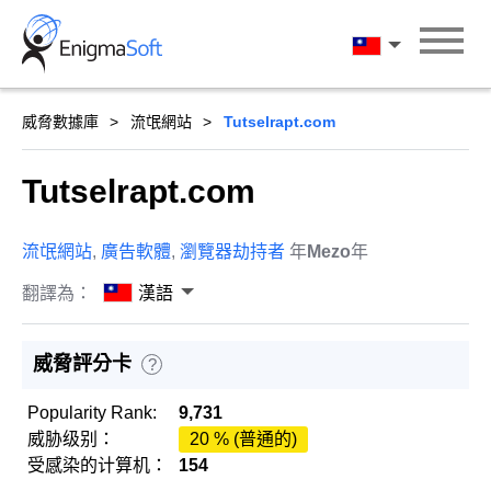
Skip
to
漢語
content
威脅數據庫
流氓網站
Tutselrapt.com
Tutselrapt.com
流氓網站
,
廣告軟體
,
瀏覽器劫持者
年
Mezo
年
翻譯為：
漢語
威脅評分卡
?
Popularity Rank:
9,731
威胁级别：
20 % (普通的)
受感染的计算机：
154