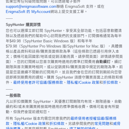
如果您有任何疑問或問題，可以透過電子郵件
support@enigmasoftware.com
聯絡 EnigmaSoft 支持，或在
EnigmaSoft 的 MyAccount
網站上提交支援工單。
------
SpyHunter 購買詳情
您也可以選擇立即訂閱 SpyHunter，享受其全部功能，包括惡意軟體清
除以及透過我們的幫助中心訪問我們的支援部門。訂閱價格通常為每半
年
$49.98
（SpyHunter Basic Windows 版）和每半年
$79.98
（SpyHunter Pro Windows 版/SpyHunter for Mac 版），具體價
格以產品資料和註冊/購買頁面條款為準（這些條款已透過引用併入本
文；價格可能因國家/地區或促銷活動而異，請參閱頁面）詳情請參閱頁
面）。您的訂閱將以您首次購買時適用的標準訂閱費用
自動續訂
，續訂
期限與首次購買時相同，或以促銷資料/購買頁面中規定的期限為準。前
提是您是連續不間斷的訂閱用戶，並且我們會在您的訂閱到期前向您發
送即將到期費用的通知。購買 SpyHunter 須遵守購買頁面上的條款和條
件、
最終使用者許可協議/服務條款
、
隱私權/Cookie 政策
和
折扣條款
。
------
一般條款
凡以折扣價購買 SpyHunter，其優惠訂閱期限均有效。期限過後，自動
續約和/或未來購買將按屆時適用的標準價格收費。價格可能會有所變
動，但我們會提前通知您。
所有 SpyHunter 版本均需您同意我們的
最終使用者授權協議/服務條
款
、
隱私權/Cookie 政策
和
折扣條款
。另請參閱我們的
常見問題
和
威脅