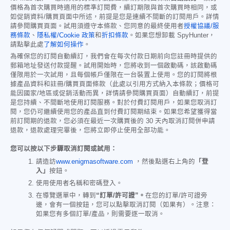
價格為首次購買時適用的標準訂閱費，續訂期限與首次購買時相同，或
如促銷資料/購買頁面中所述，前提是您是連續不間斷的訂閱用戶。詳情
請參閱購買頁面。試用須遵守本條款、您同意的最終使用者
授權協議/服
務條款
、
隱私權/Cookie 政策
和
折扣條款
。如果您想卸載 SpyHunter，
請點擊此處
了解如何操作
。
為確保您的訂閱自動續訂，我們會在每次付款日期前向您註冊時提供的
郵箱地址發送付款提醒。試用開始時，您將收到一個啟動碼，該啟動碼
僅限用於一次試用，且每個帳戶僅限在一台裝置上使用。您的訂閱將根
據產品資料和註冊/購買頁面條款（此處以引用方式納入本條款；價格可
能因國家/地區或促銷活動而異，詳情請參閱購買頁面）自動續訂，前提
是您持續、不間斷地使用訂閱服務。對於付費訂閱用戶，如果您取消訂
閱，您仍可繼續使用您的產品直到付費訂閱期結束。如果您希望獲得當
前訂閱期的退款，您必須在最近一次購買後的 30 天內取消訂閱併申請
退款，退款處理完畢後，您將立即停止使用全部功能。
您可以按以下步驟取消訂閱或試用：
請造訪
www.enigmasoftware.com
，然後點選右上角的
「登
入」
按鈕。
使用使用者名稱和密碼登入。
在導覽選單中，轉到
“訂單/許可證”。
在您的訂單/許可證旁
邊，會有一個按鈕，您可以點擊取消訂閱（如果有）。注意：
如果您有多個訂單/產品，則需要逐一取消。