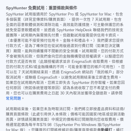
SpyHunter 免費試用：重要條款與條件
SpyHunter 試用版適用於 SpyHunter Pro 或 SpyHunter for Mac，包含
多個裝置（詳見宣傳資料/購買頁面），提供一次性 7 天試用期，包含
全面的惡意軟體偵測和清除功能、高效能防護措施，可主動保護您的系
統免受惡意軟體威脅，並透過 SpyHunter HelpDesk 聯絡我們的技術支
援團隊。試用期內無需預先付費，但啟動試用版需提供信用卡資訊。
（本優惠可能不接受預付信用卡、金融卡和禮品卡。）我們要求您提供
付款方式，是為了確保您在從試用版過渡到付費訂閱（如果您決定購
買）期間，能夠持續獲得不間斷的安全保護。試用期間，您的付款方式
不會被預先扣款，但我們會向您的金融機構發送授權請求，以驗證您的
付款方式是否有效（此類授權請求並非 EnigmaSoft 收取費用，但根據
您的付款方式和/或金融機構的不同，可能會影響您的帳戶可用性）。您
可以在 7 天試用期結束前，透過 EnigmaSoft 網站的「我的帳戶」部分
取消試用，或聯絡 EnigmaSoft，以避免試用期結束後立即產生費用。
如果您在試用期內取消，您將立即失去 SpyHunter 的存取權。如果您因
任何原因（例如係統管理等原因）認為系統收取了您不希望支付的費
用，您也可以在購買費用之日起 30 天內取消並獲得全額退款。請參閱
常見問題
。
試用期結束後，如果您未及時取消訂閱，我們將立即按產品資料和註冊/
購買頁面條款（此處引用併入本條款；價格可能因國家/地區或促銷活動
而異，詳情請見購買頁面）中規定的價格和訂閱期限向您收取費用。價
格通常起價為每半年
$79.98
（SpyHunter Pro Windows 版/SpyHunter
for Mac 版）。您購買的訂閱將根據註冊/購買頁面條款
自動續訂
，續訂