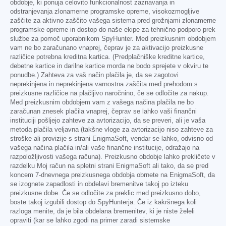
obdobje, ki ponuja celovito funkcionalnost zaznavanja in
odstranjevanja zlonamerne programske opreme, visokozmogljive
zaščite za aktivno zaščito vašega sistema pred grožnjami zlonamerne
programske opreme in dostop do naše ekipe za tehnično podporo prek
službe za pomoč uporabnikom SpyHunter. Med preizkusnim obdobjem
vam ne bo zaračunano vnaprej, čeprav je za aktivacijo preizkusne
različice potrebna kreditna kartica. (Predplačniške kreditne kartice,
debetne kartice in darilne kartice morda ne bodo sprejete v okviru te
ponudbe.) Zahteva za vaš način plačila je, da se zagotovi
neprekinjena in neprekinjena varnostna zaščita med prehodom s
preizkusne različice na plačljivo naročnino, če se odločite za nakup.
Med preizkusnim obdobjem vam z vašega načina plačila ne bo
zaračunan znesek plačila vnaprej, čeprav se lahko vaši finančni
instituciji pošljejo zahteve za avtorizacijo, da se preveri, ali je vaša
metoda plačila veljavna (takšne vloge za avtorizacijo niso zahteve za
stroške ali provizije s strani EnigmaSoft, vendar se lahko, odvisno od
vašega načina plačila in/ali vaše finančne institucije, odražajo na
razpoložljivosti vašega računa). Preizkusno obdobje lahko prekličete v
razdelku Moj račun na spletni strani EnigmaSoft ali tako, da se pred
koncem 7-dnevnega preizkusnega obdobja obrnete na EnigmaSoft, da
se izognete zapadlosti in obdelavi bremenitve takoj po izteku
preizkusne dobe. Če se odločite za preklic med preizkusno dobo,
boste takoj izgubili dostop do SpyHunterja. Če iz kakršnega koli
razloga menite, da je bila obdelana bremenitev, ki je niste želeli
opraviti (kar se lahko zgodi na primer zaradi sistemske