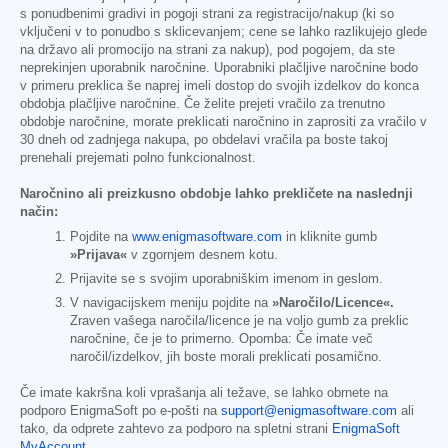
s ponudbenimi gradivi in pogoji strani za registracijo/nakup (ki so
vključeni v to ponudbo s sklicevanjem; cene se lahko razlikujejo glede
na državo ali promocijo na strani za nakup), pod pogojem, da ste
neprekinjen uporabnik naročnine. Uporabniki plačljive naročnine bodo
v primeru preklica še naprej imeli dostop do svojih izdelkov do konca
obdobja plačljive naročnine. Če želite prejeti vračilo za trenutno
obdobje naročnine, morate preklicati naročnino in zaprositi za vračilo v
30 dneh od zadnjega nakupa, po obdelavi vračila pa boste takoj
prenehali prejemati polno funkcionalnost.
Naročnino ali preizkusno obdobje lahko prekličete na naslednji
način:
Pojdite na
www.enigmasoftware.com
in kliknite gumb
»Prijava«
v zgornjem desnem kotu.
Prijavite se s svojim uporabniškim imenom in geslom.
V navigacijskem meniju pojdite na
»Naročilo/Licence«.
Zraven vašega naročila/licence je na voljo gumb za preklic
naročnine, če je to primerno. Opomba: Če imate več
naročil/izdelkov, jih boste morali preklicati posamično.
Če imate kakršna koli vprašanja ali težave, se lahko obrnete na
podporo EnigmaSoft po e-pošti na
support@enigmasoftware.com
ali
tako, da odprete zahtevo za podporo na spletni strani
EnigmaSoft
MyAccount
.