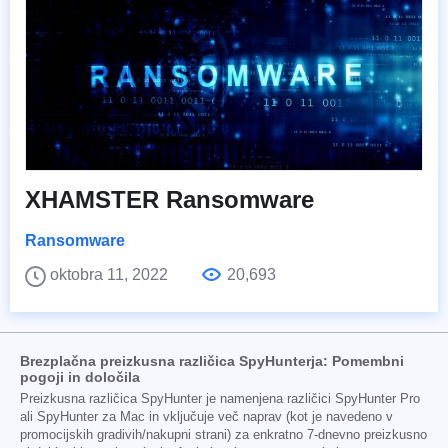
XHAMSTER Ransomware
Ransomware
oktobra 11, 2022
20,693
Brezplačna preizkusna različica SpyHunterja: Pomembni
pogoji in določila
Preizkusna različica SpyHunter je namenjena različici SpyHunter Pro
ali SpyHunter za Mac in vključuje več naprav (kot je navedeno v
promocijskih gradivih/nakupni strani) za enkratno 7-dnevno preizkusno