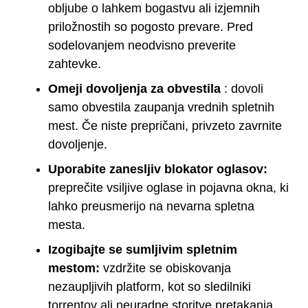
obljube o lahkem bogastvu ali izjemnih
priložnostih so pogosto prevare. Pred
sodelovanjem neodvisno preverite
zahtevke.
Omeji dovoljenja za obvestila
: dovoli
samo obvestila zaupanja vrednih spletnih
mest. Če niste prepričani, privzeto zavrnite
dovoljenje.
Uporabite zanesljiv blokator oglasov:
preprečite vsiljive oglase in pojavna okna, ki
lahko preusmerijo na nevarna spletna
mesta.
Izogibajte se sumljivim spletnim
mestom:
vzdržite se obiskovanja
nezaupljivih platform, kot so sledilniki
torrentov ali neuradne storitve pretakanja.