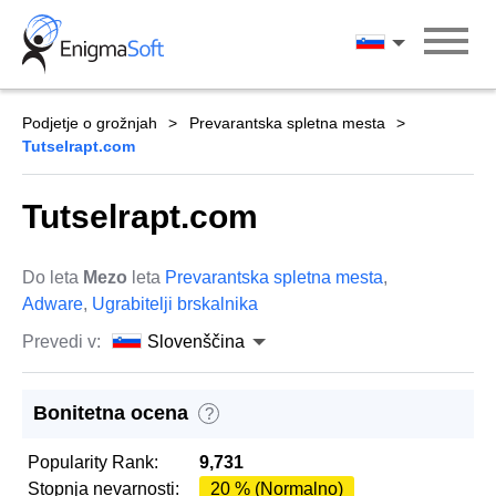
Skip
to
Slovenščina
content
Podjetje o grožnjah
Prevarantska spletna mesta
Tutselrapt.com
Tutselrapt.com
Do leta
Mezo
leta
Prevarantska spletna mesta
,
Adware
,
Ugrabitelji brskalnika
Prevedi v:
Slovenščina
Bonitetna ocena
?
Popularity Rank:
9,731
Stopnja nevarnosti:
20 % (Normalno)