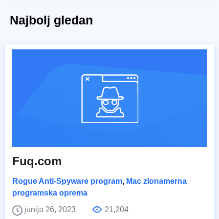
Najbolj gledan
Fuq.com
Rogue Anti-Spyware program
,
Mac zlonamerna
programska oprema
junija 26, 2023
21,204