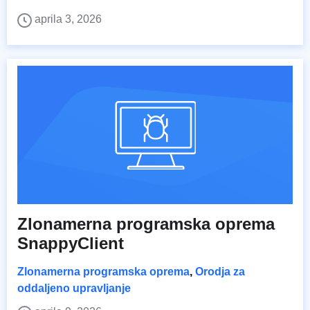
aprila 3, 2026
Zlonamerna programska oprema
SnappyClient
Zlonamerna programska oprema
,
Orodja za
oddaljeno upravljanje