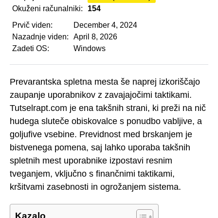
Okuženi računalniki:
154
Prvič viden:
December 4, 2024
Nazadnje viden:
April 8, 2026
Zadeti OS:
Windows
Prevarantska spletna mesta še naprej izkoriščajo
zaupanje uporabnikov z zavajajočimi taktikami.
Tutselrapt.com je ena takšnih strani, ki preži na nič
hudega sluteče obiskovalce s ponudbo vabljive, a
goljufive vsebine. Previdnost med brskanjem je
bistvenega pomena, saj lahko uporaba takšnih
spletnih mest uporabnike izpostavi resnim
tveganjem, vključno s finančnimi taktikami,
kršitvami zasebnosti in ogrožanjem sistema.
Kazalo