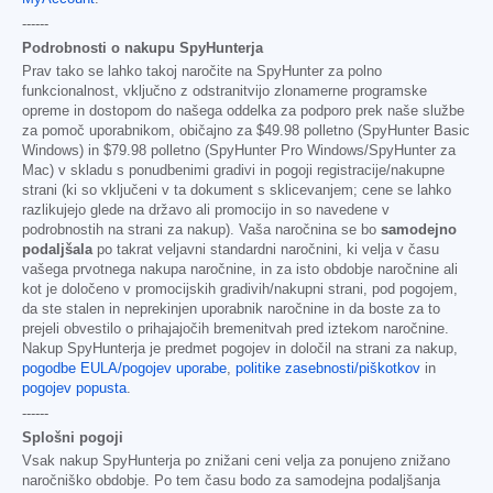
------
Podrobnosti o nakupu SpyHunterja
Prav tako se lahko takoj naročite na SpyHunter za polno
funkcionalnost, vključno z odstranitvijo zlonamerne programske
opreme in dostopom do našega oddelka za podporo prek naše službe
za pomoč uporabnikom, običajno za
$49.98
polletno (SpyHunter Basic
Windows) in
$79.98
polletno (SpyHunter Pro Windows/SpyHunter za
Mac) v skladu s ponudbenimi gradivi in pogoji registracije/nakupne
strani (ki so vključeni v ta dokument s sklicevanjem; cene se lahko
razlikujejo glede na državo ali promocijo in so navedene v
podrobnostih na strani za nakup). Vaša naročnina se bo
samodejno
podaljšala
po takrat veljavni standardni naročnini, ki velja v času
vašega prvotnega nakupa naročnine, in za isto obdobje naročnine ali
kot je določeno v promocijskih gradivih/nakupni strani, pod pogojem,
da ste stalen in neprekinjen uporabnik naročnine in da boste za to
prejeli obvestilo o prihajajočih bremenitvah pred iztekom naročnine.
Nakup SpyHunterja je predmet pogojev in določil na strani za nakup,
pogodbe EULA/pogojev uporabe
,
politike zasebnosti/piškotkov
in
pogojev popusta
.
------
Splošni pogoji
Vsak nakup SpyHunterja po znižani ceni velja za ponujeno znižano
naročniško obdobje. Po tem času bodo za samodejna podaljšanja