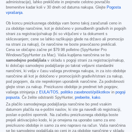
administracije), lahko prekličete in prejmete celotno povračilo
bremenitve kadar koli v 30 dneh od datuma nakupa. Glejte
Pogosta
vprašanja
.
Ob koncu preizkusnega obdobja vam bomo takoj zaračunali ceno in
za obdobje naročnine, kot je določeno v ponudbenih gradivih in pogojih
strani za registracijo/nakup (ki so vključeni v ta dokument s
sklicevanjem; cene se lahko razlikujejo glede na državo ali promocijo
na strani za nakup), če naročnine ne boste pravočasno preklicali.
Cena se običajno začne pri
$79.98
polletno (SpyHunter Pro
Windows/SpyHunter za Mac). Vaša kupljena naročnina se bo
samodejno podaljšala
v skladu s pogoji strani za registracijo/nakup,
ki določajo samodejno podaljšanje po takrat veljavni standardni
naročnini, ki velja v času vašega prvotnega nakupa, in za isto obdobje
naročnine ali kot je določeno v promocijskih gradivih/strani za nakup,
pod pogojem, da ste neprekinjen uporabnik naročnine. Za podrobnosti
glejte stran za nakup. Preizkusno obdobje je predmet teh pogojev,
vašega strinjanja z
EULA/TOS
,
politiko zasebnosti/piškotkov
in
pogoji
popusta
. Če želite odstraniti SpyHunter,
preberite, kako
.
Za plačilo samodejnega podaljšanja naročnine bo pred vsakim
datumom plačila na e-poštni naslov, ki ste ga navedli ob registraciji,
poslan e-poštni opomnik. Na začetku preizkusnega obdobja boste
prejeli aktivacijsko kodo, ki je omejena na uporabo samo za eno
preizkusno obdobje in samo za eno napravo na račun. Vaša naročnina
se bo samodejno podaljšala po ceni in za obdobje naročnine v skladu