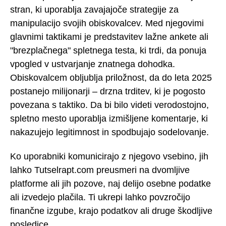
stran, ki uporablja zavajajoče strategije za
manipulacijo svojih obiskovalcev. Med njegovimi
glavnimi taktikami je predstavitev lažne ankete ali
"brezplačnega" spletnega testa, ki trdi, da ponuja
vpogled v ustvarjanje znatnega dohodka.
Obiskovalcem obljublja priložnost, da do leta 2025
postanejo milijonarji – drzna trditev, ki je pogosto
povezana s taktiko. Da bi bilo videti verodostojno,
spletno mesto uporablja izmišljene komentarje, ki
nakazujejo legitimnost in spodbujajo sodelovanje.
Ko uporabniki komunicirajo z njegovo vsebino, jih
lahko Tutselrapt.com preusmeri na dvomljive
platforme ali jih pozove, naj delijo osebne podatke
ali izvedejo plačila. Ti ukrepi lahko povzročijo
finančne izgube, krajo podatkov ali druge škodljive
posledice.