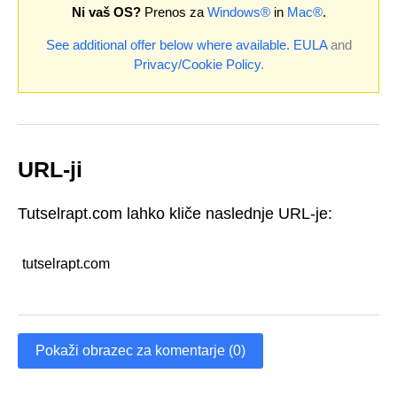
Ni vaš OS?
Prenos za
Windows®
in
Mac®
.
See additional offer below where available.
EULA
and
Privacy/Cookie Policy
.
URL-ji
Tutselrapt.com lahko kliče naslednje URL-je:
tutselrapt.com
Pokaži obrazec za komentarje (0)