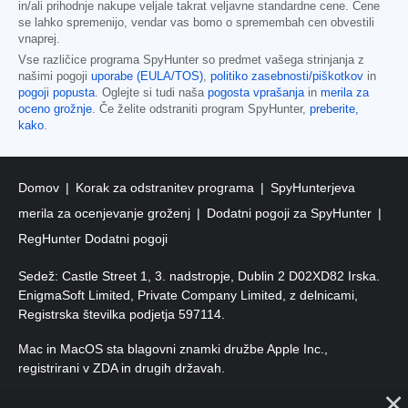
in/ali prihodnje nakupe veljale takrat veljavne standardne cene. Cene
se lahko spremenijo, vendar vas bomo o spremembah cen obvestili
vnaprej.
Vse različice programa SpyHunter so predmet vašega strinjanja z
našimi pogoji
uporabe (EULA/TOS)
,
politiko zasebnosti/piškotkov
in
pogoji popusta
. Oglejte si tudi naša
pogosta vprašanja
in
merila za
oceno grožnje
. Če želite odstraniti program SpyHunter,
preberite,
kako
.
Domov
Korak za odstranitev programa
SpyHunterjeva
merila za ocenjevanje groženj
Dodatni pogoji za SpyHunter
RegHunter Dodatni pogoji
Sedež: Castle Street 1, 3. nadstropje, Dublin 2 D02XD82 Irska.
EnigmaSoft Limited, Private Company Limited, z delnicami,
Registrska številka podjetja 597114.
Mac in MacOS sta blagovni znamki družbe Apple Inc.,
registrirani v ZDA in drugih državah.
Avtorske pravice 2016–
2026
. EnigmaSoft Ltd. Vse pravice