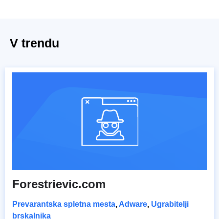
V trendu
Forestrievic.com
Prevarantska spletna mesta
,
Adware
,
Ugrabitelji
brskalnika