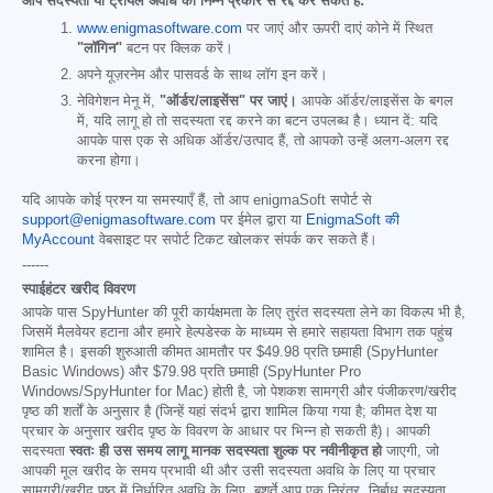
आप सदस्यता या ट्रायल अवधि को निम्न प्रकार से रद्द कर सकते हैं:
www.enigmasoftware.com
पर जाएं और ऊपरी दाएं कोने में स्थित
"लॉगिन"
बटन पर क्लिक करें।
अपने यूज़रनेम और पासवर्ड के साथ लॉग इन करें।
नेविगेशन मेनू में,
"ऑर्डर/लाइसेंस" पर जाएं।
आपके ऑर्डर/लाइसेंस के बगल
में, यदि लागू हो तो सदस्यता रद्द करने का बटन उपलब्ध है। ध्यान दें: यदि
आपके पास एक से अधिक ऑर्डर/उत्पाद हैं, तो आपको उन्हें अलग-अलग रद्द
करना होगा।
यदि आपके कोई प्रश्न या समस्याएँ हैं, तो आप enigmaSoft सपोर्ट से
support@enigmasoftware.com
पर ईमेल द्वारा या
EnigmaSoft की
MyAccount
वेबसाइट पर सपोर्ट टिकट खोलकर संपर्क कर सकते हैं।
------
स्पाईहंटर खरीद विवरण
आपके पास SpyHunter की पूरी कार्यक्षमता के लिए तुरंत सदस्यता लेने का विकल्प भी है,
जिसमें मैलवेयर हटाना और हमारे हेल्पडेस्क के माध्यम से हमारे सहायता विभाग तक पहुंच
शामिल है। इसकी शुरुआती कीमत आमतौर पर
$49.98
प्रति छमाही (SpyHunter
Basic Windows) और
$79.98
प्रति छमाही (SpyHunter Pro
Windows/SpyHunter for Mac) होती है, जो पेशकश सामग्री और पंजीकरण/खरीद
पृष्ठ की शर्तों के अनुसार है (जिन्हें यहां संदर्भ द्वारा शामिल किया गया है; कीमत देश या
प्रचार के अनुसार खरीद पृष्ठ के विवरण के आधार पर भिन्न हो सकती है)। आपकी
सदस्यता
स्वतः ही उस समय लागू मानक सदस्यता शुल्क पर नवीनीकृत हो
जाएगी, जो
आपकी मूल खरीद के समय प्रभावी थी और उसी सदस्यता अवधि के लिए या प्रचार
सामग्री/खरीद पृष्ठ में निर्धारित अवधि के लिए, बशर्ते आप एक निरंतर, निर्बाध सदस्यता