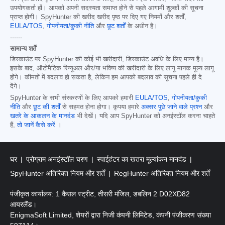
उपयोगकर्ता हों। आपको अपनी सदस्यता समाप्त होने से पहले आगामी शुल्कों की सूचना
प्राप्त होगी। SpyHunter की खरीद खरीद पृष्ठ पर दिए गए नियमों और शर्तों,
EULA/TOS
,
गोपनीयता/कुकी नीति
और
छूट शर्तों
के अधीन है।
------
सामान्य शर्तें
डिस्काउंट पर SpyHunter की कोई भी खरीदारी, डिस्काउंट अवधि के लिए मान्य है।
इसके बाद, ऑटोमैटिक रिन्यूअल और/या भविष्य की खरीदारी के लिए लागू मानक मूल्य लागू
होंगे। कीमतों में बदलाव हो सकता है, लेकिन हम आपको बदलाव की सूचना पहले ही दे
देंगे।
SpyHunter के सभी संस्करणों के लिए आपको हमारी
EULA/TOS
,
गोपनीयता/कुकी
नीति
और
छूट की शर्तों
से सहमत होना होगा। कृपया हमारे
अक्सर पूछे जाने वाले प्रश्न
और
खतरे के आकलन के मानदंड
भी देखें। यदि आप SpyHunter को अनइंस्टॉल करना चाहते
हैं,
तो जानें कैसे करें
।
घर
प्रोग्राम अनइंस्टॉल चरण
स्पाईहंटर का खतरा मूल्यांकन मानदंड
SpyHunter अतिरिक्त नियम और शर्तें
RegHunter अतिरिक्त नियम और शर्तें
पंजीकृत कार्यालय: 1 कैसल स्ट्रीट, तीसरी मंजिल, डबलिन 2 D02XD82
आयरलैंड।
EnigmaSoft Limited, शेयरों द्वारा निजी कंपनी लिमिटेड, कंपनी पंजीकरण संख्या