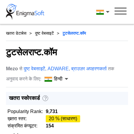
Skip
to
हिन्दी
content
खतरा डेटाबेस
दुष्ट वेबसाइटें
टुटसेलराप्ट.कॉम
टुटसेलराप्ट.कॉम
Mezo
से
दुष्ट वेबसाइटें
,
ADWARE
,
ब्राउज़र अपहरणकर्ता
तक
अनुवाद करने के लिए:
हिन्दी
खतरा स्कोरकार्ड
?
Popularity Rank:
9,731
ख़तरा स्तर:
20 % (साधारण)
संक्रमित कंप्यूटर:
154