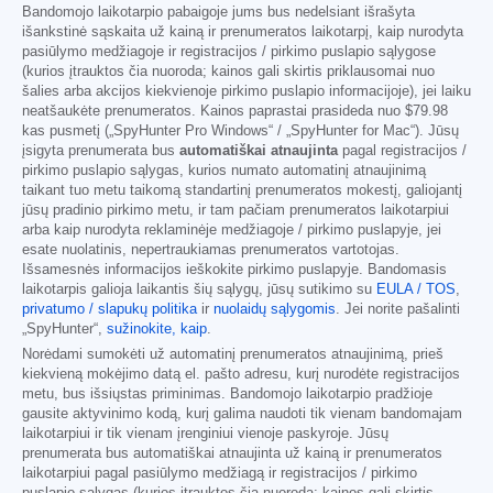
Bandomojo laikotarpio pabaigoje jums bus nedelsiant išrašyta
išankstinė sąskaita už kainą ir prenumeratos laikotarpį, kaip nurodyta
pasiūlymo medžiagoje ir registracijos / pirkimo puslapio sąlygose
(kurios įtrauktos čia nuoroda; kainos gali skirtis priklausomai nuo
šalies arba akcijos kiekvienoje pirkimo puslapio informacijoje), jei laiku
neatšaukėte prenumeratos. Kainos paprastai prasideda nuo
$79.98
kas pusmetį („SpyHunter Pro Windows“ / „SpyHunter for Mac“). Jūsų
įsigyta prenumerata bus
automatiškai atnaujinta
pagal registracijos /
pirkimo puslapio sąlygas, kurios numato automatinį atnaujinimą
taikant tuo metu taikomą standartinį prenumeratos mokestį, galiojantį
jūsų pradinio pirkimo metu, ir tam pačiam prenumeratos laikotarpiui
arba kaip nurodyta reklaminėje medžiagoje / pirkimo puslapyje, jei
esate nuolatinis, nepertraukiamas prenumeratos vartotojas.
Išsamesnės informacijos ieškokite pirkimo puslapyje. Bandomasis
laikotarpis galioja laikantis šių sąlygų, jūsų sutikimo su
EULA / TOS
,
privatumo / slapukų politika
ir
nuolaidų sąlygomis
. Jei norite pašalinti
„SpyHunter“,
sužinokite, kaip
.
Norėdami sumokėti už automatinį prenumeratos atnaujinimą, prieš
kiekvieną mokėjimo datą el. pašto adresu, kurį nurodėte registracijos
metu, bus išsiųstas priminimas. Bandomojo laikotarpio pradžioje
gausite aktyvinimo kodą, kurį galima naudoti tik vienam bandomajam
laikotarpiui ir tik vienam įrenginiui vienoje paskyroje. Jūsų
prenumerata bus automatiškai atnaujinta už kainą ir prenumeratos
laikotarpiui pagal pasiūlymo medžiagą ir registracijos / pirkimo