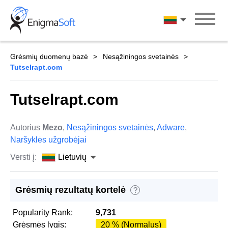
Skip
to
Lietuvių
content
Grėsmių duomenų bazė
Nesąžiningos svetainės
Tutselrapt.com
Tutselrapt.com
Autorius
Mezo
,
Nesąžiningos svetainės
,
Adware
,
Naršyklės užgrobėjai
Versti į:
Lietuvių
Grėsmių rezultatų kortelė
?
Popularity Rank:
9,731
Grėsmės lygis:
20 % (Normalus)