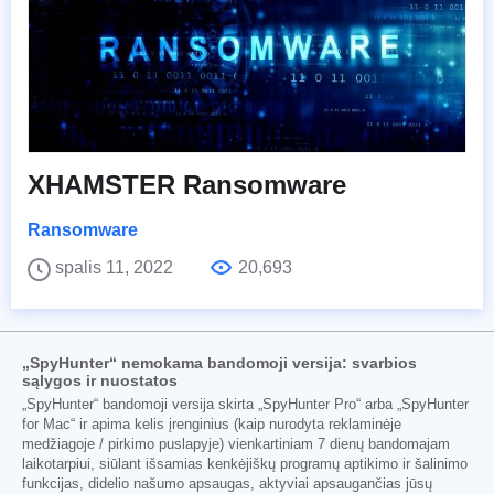
XHAMSTER Ransomware
Ransomware
spalis 11, 2022
20,693
„SpyHunter“ nemokama bandomoji versija: svarbios
sąlygos ir nuostatos
„SpyHunter“ bandomoji versija skirta „SpyHunter Pro“ arba „SpyHunter
for Mac“ ir apima kelis įrenginius (kaip nurodyta reklaminėje
medžiagoje / pirkimo puslapyje) vienkartiniam 7 dienų bandomajam
laikotarpiui, siūlant išsamias kenkėjiškų programų aptikimo ir šalinimo
funkcijas, didelio našumo apsaugas, aktyviai apsaugančias jūsų