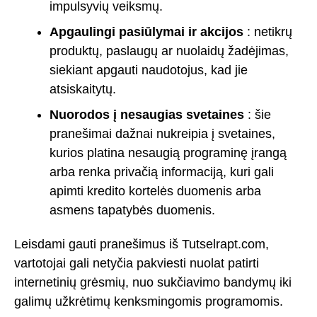
impulsyvių veiksmų.
Apgaulingi pasiūlymai ir akcijos
: netikrų
produktų, paslaugų ar nuolaidų žadėjimas,
siekiant apgauti naudotojus, kad jie
atsiskaitytų.
Nuorodos į nesaugias svetaines
: šie
pranešimai dažnai nukreipia į svetaines,
kurios platina nesaugią programinę įrangą
arba renka privačią informaciją, kuri gali
apimti kredito kortelės duomenis arba
asmens tapatybės duomenis.
Leisdami gauti pranešimus iš Tutselrapt.com,
vartotojai gali netyčia pakviesti nuolat patirti
internetinių grėsmių, nuo sukčiavimo bandymų iki
galimų užkrėtimų kenksmingomis programomis.