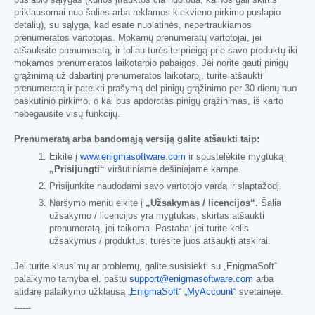
puslapio sąlygas (kurios įtrauktos čia nuoroda; kainos gali skirtis
priklausomai nuo šalies arba reklamos kiekvieno pirkimo puslapio
detalių), su sąlyga, kad esate nuolatinės, nepertraukiamos
prenumeratos vartotojas. Mokamų prenumeratų vartotojai, jei
atšauksite prenumeratą, ir toliau turėsite prieigą prie savo produktų iki
mokamos prenumeratos laikotarpio pabaigos. Jei norite gauti pinigų
grąžinimą už dabartinį prenumeratos laikotarpį, turite atšaukti
prenumeratą ir pateikti prašymą dėl pinigų grąžinimo per 30 dienų nuo
paskutinio pirkimo, o kai bus apdorotas pinigų grąžinimas, iš karto
nebegausite visų funkcijų.
Prenumeratą arba bandomąją versiją galite atšaukti taip:
Eikite į
www.enigmasoftware.com
ir spustelėkite mygtuką
„Prisijungti“
viršutiniame dešiniajame kampe.
Prisijunkite naudodami savo vartotojo vardą ir slaptažodį.
Naršymo meniu eikite į
„Užsakymas / licencijos“.
Šalia
užsakymo / licencijos yra mygtukas, skirtas atšaukti
prenumeratą, jei taikoma. Pastaba: jei turite kelis
užsakymus / produktus, turėsite juos atšaukti atskirai.
Jei turite klausimų ar problemų, galite susisiekti su „EnigmaSoft“
palaikymo tarnyba el. paštu
support@enigmasoftware.com
arba
atidarę palaikymo užklausą
„EnigmaSoft“ „MyAccount“
svetainėje.
------