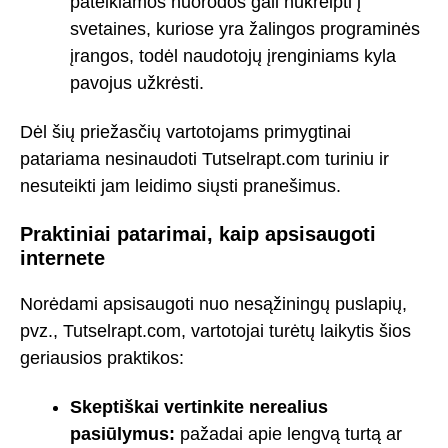
pateikiamos nuorodos gali nukreipti į
svetaines, kuriose yra žalingos programinės
įrangos, todėl naudotojų įrenginiams kyla
pavojus užkrėsti.
Dėl šių priežasčių vartotojams primygtinai
patariama nesinaudoti Tutselrapt.com turiniu ir
nesuteikti jam leidimo siųsti pranešimus.
Praktiniai patarimai, kaip apsisaugoti
internete
Norėdami apsisaugoti nuo nesąžiningų puslapių,
pvz., Tutselrapt.com, vartotojai turėtų laikytis šios
geriausios praktikos:
Skeptiškai vertinkite nerealius
pasiūlymus:
pažadai apie lengvą turtą ar