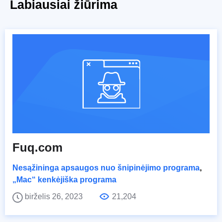
Labiausiai žiūrima
Fuq.com
Nesąžininga apsaugos nuo šnipinėjimo programa
,
„Mac“ kenkėjiška programa
birželis 26, 2023
21,204