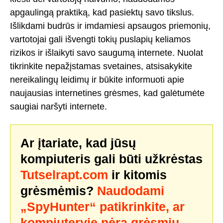
apgaulingą praktiką, kad pasiektų savo tikslus.
Išlikdami budrūs ir imdamiesi apsaugos priemonių,
vartotojai gali išvengti tokių puslapių keliamos
rizikos ir išlaikyti savo saugumą internete. Nuolat
tikrinkite nepažįstamas svetaines, atsisakykite
nereikalingų leidimų ir būkite informuoti apie
naujausias internetines grėsmes, kad galėtumėte
saugiai naršyti internete.
Ar įtariate, kad jūsų
kompiuteris gali būti užkrėstas
Tutselrapt.com
ir kitomis
grėsmėmis?
Naudodami
„SpyHunter“ patikrinkite, ar
kompiuteryje nėra grėsmių