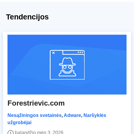
Tendencijos
Forestrievic.com
Nesąžiningos svetainės
,
Adware
,
Naršyklės
užgrobėjai
balandžio mėn 3, 2026