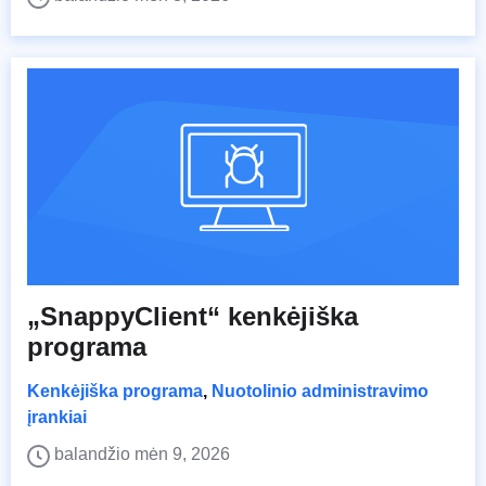
„SnappyClient“ kenkėjiška
programa
Kenkėjiška programa
,
Nuotolinio administravimo
įrankiai
balandžio mėn 9, 2026