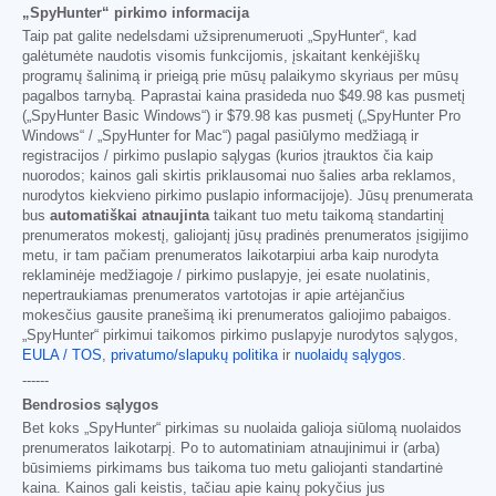
„SpyHunter“ pirkimo informacija
Taip pat galite nedelsdami užsiprenumeruoti „SpyHunter“, kad
galėtumėte naudotis visomis funkcijomis, įskaitant kenkėjiškų
programų šalinimą ir prieigą prie mūsų palaikymo skyriaus per mūsų
pagalbos tarnybą. Paprastai kaina prasideda nuo
$49.98
kas pusmetį
(„SpyHunter Basic Windows“) ir
$79.98
kas pusmetį („SpyHunter Pro
Windows“ / „SpyHunter for Mac“) pagal pasiūlymo medžiagą ir
registracijos / pirkimo puslapio sąlygas (kurios įtrauktos čia kaip
nuorodos; kainos gali skirtis priklausomai nuo šalies arba reklamos,
nurodytos kiekvieno pirkimo puslapio informacijoje). Jūsų prenumerata
bus
automatiškai atnaujinta
taikant tuo metu taikomą standartinį
prenumeratos mokestį, galiojantį jūsų pradinės prenumeratos įsigijimo
metu, ir tam pačiam prenumeratos laikotarpiui arba kaip nurodyta
reklaminėje medžiagoje / pirkimo puslapyje, jei esate nuolatinis,
nepertraukiamas prenumeratos vartotojas ir apie artėjančius
mokesčius gausite pranešimą iki prenumeratos galiojimo pabaigos.
„SpyHunter“ pirkimui taikomos pirkimo puslapyje nurodytos sąlygos,
EULA / TOS
,
privatumo/slapukų politika
ir
nuolaidų sąlygos
.
------
Bendrosios sąlygos
Bet koks „SpyHunter“ pirkimas su nuolaida galioja siūlomą nuolaidos
prenumeratos laikotarpį. Po to automatiniam atnaujinimui ir (arba)
būsimiems pirkimams bus taikoma tuo metu galiojanti standartinė
kaina. Kainos gali keistis, tačiau apie kainų pokyčius jus