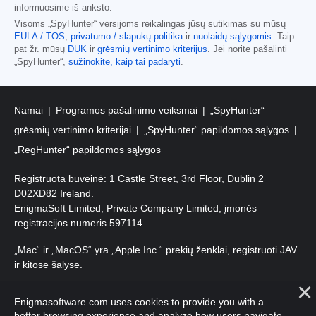
informuosime iš anksto.
Visoms „SpyHunter“ versijoms reikalingas jūsų sutikimas su mūsų
EULA / TOS
,
privatumo / slapukų politika
ir
nuolaidų sąlygomis
. Taip
pat žr. mūsų
DUK
ir
grėsmių vertinimo kriterijus
. Jei norite pašalinti
„SpyHunter“,
sužinokite, kaip tai padaryti
.
Namai
Programos pašalinimo veiksmai
„SpyHunter“
grėsmių vertinimo kriterijai
„SpyHunter“ papildomos sąlygos
„RegHunter“ papildomos sąlygos
Registruota buveinė: 1 Castle Street, 3rd Floor, Dublin 2
D02XD82 Ireland.
EnigmaSoft Limited, Private Company Limited, įmonės
registracijos numeris 597114.
„Mac“ ir „MacOS“ yra „Apple Inc.“ prekių ženklai, registruoti JAV
ir kitose šalyse.
Autorių teisės 2016-
2026
. EnigmaSoft Ltd. Visos teisės
Enigmasoftware.com uses cookies to provide you with a
saugomos.
better browsing experience and analyze how users navigate