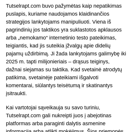
Tutselrapt.com buvo pažymėtas kaip nepatikimas
puslapis, kuriame naudojamos klaidinančios
strategijos lankytojams manipuliuoti. Viena iš
pagrindinių jos taktikos yra suklastotos apklausos
arba „nemokamo“ internetinio testo pateikimas,
teigiantis, kad jis suteikia įžvalgų apie didelių
pajamų uždirbimą. Ji žada lankytojams galimybę iki
2025 m. tapti milijonieriais – drąsus teiginys,
dažnai siejamas su taktika. Kad svetainė atrodytų
patikima, svetainėje pateikiami išgalvoti
komentarai, siūlantys teisėtumą ir skatinantys
įsitraukti.
Kai vartotojai sąveikauja su savo turiniu,
Tutselrapt.com gali nukreipti juos į abejotinas
platformas arba paraginti dalytis asmenine
informacija arba atlikti mokėjimus. Šios priemonės