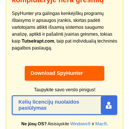
SpyHunter yra galingas kenkėjiškų programų
ištaisymo ir apsaugos įrankis, skirtas padėti
vartotojams atlikti išsamią sistemos saugumo
analizę, aptikti ir pašalinti įvairias grėsmes, tokias
kaip
Tutselrapt.com
, taip pat individualią techninės
pagalbos paslaugą.
Download SpyHunter
Taupykite savo verslo pinigus!
Kelių licencijų nuolaidos
pasiūlymas
Ne jūsų OS?
Atsisiųskite
Windows®
ir
Mac®
.