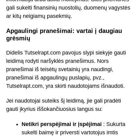
gali sukelti finansinių nuostolių, duomenų vagystės
ar kitų neigiamų pasekmių.
Apgaulingi pranešimai: vartai į daugiau
grėsmių
Didelis Tutselrapt.com pavojus slypi siekyje gauti
leidimą rodyti naršyklės pranešimus. Nors
pranešimai iš teisėtų svetainių yra naudingi,
pranešimai iš apgaulingų puslapių, pvz.,
Tutselrapt.com, yra skirti naudotojams išnaudoti.
Jei naudotojai suteiks šį leidimą, jie gali pradėti
gauti įkyrius iššokančiuosius langus su:
Netikri perspėjimai ir įspėjimai
: Sukurta
sukelti baimę ir priversti vartotojus imtis