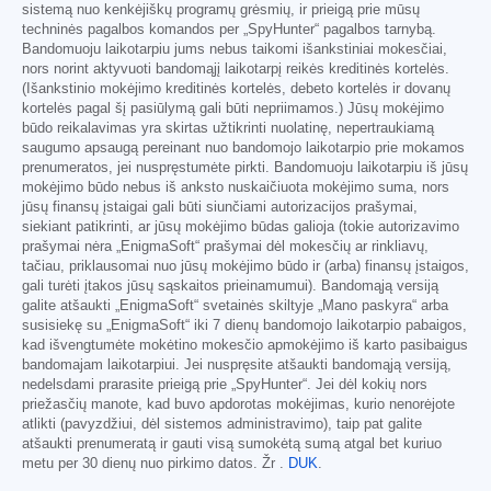
sistemą nuo kenkėjiškų programų grėsmių, ir prieigą prie mūsų
techninės pagalbos komandos per „SpyHunter“ pagalbos tarnybą.
Bandomuoju laikotarpiu jums nebus taikomi išankstiniai mokesčiai,
nors norint aktyvuoti bandomąjį laikotarpį reikės kreditinės kortelės.
(Išankstinio mokėjimo kreditinės kortelės, debeto kortelės ir dovanų
kortelės pagal šį pasiūlymą gali būti nepriimamos.) Jūsų mokėjimo
būdo reikalavimas yra skirtas užtikrinti nuolatinę, nepertraukiamą
saugumo apsaugą pereinant nuo bandomojo laikotarpio prie mokamos
prenumeratos, jei nuspręstumėte pirkti. Bandomuoju laikotarpiu iš jūsų
mokėjimo būdo nebus iš anksto nuskaičiuota mokėjimo suma, nors
jūsų finansų įstaigai gali būti siunčiami autorizacijos prašymai,
siekiant patikrinti, ar jūsų mokėjimo būdas galioja (tokie autorizavimo
prašymai nėra „EnigmaSoft“ prašymai dėl mokesčių ar rinkliavų,
tačiau, priklausomai nuo jūsų mokėjimo būdo ir (arba) finansų įstaigos,
gali turėti įtakos jūsų sąskaitos prieinamumui). Bandomąją versiją
galite atšaukti „EnigmaSoft“ svetainės skiltyje „Mano paskyra“ arba
susisiekę su „EnigmaSoft“ iki 7 dienų bandomojo laikotarpio pabaigos,
kad išvengtumėte mokėtino mokesčio apmokėjimo iš karto pasibaigus
bandomajam laikotarpiui. Jei nuspręsite atšaukti bandomąją versiją,
nedelsdami prarasite prieigą prie „SpyHunter“. Jei dėl kokių nors
priežasčių manote, kad buvo apdorotas mokėjimas, kurio nenorėjote
atlikti (pavyzdžiui, dėl sistemos administravimo), taip pat galite
atšaukti prenumeratą ir gauti visą sumokėtą sumą atgal bet kuriuo
metu per 30 dienų nuo pirkimo datos. Žr .
DUK
.