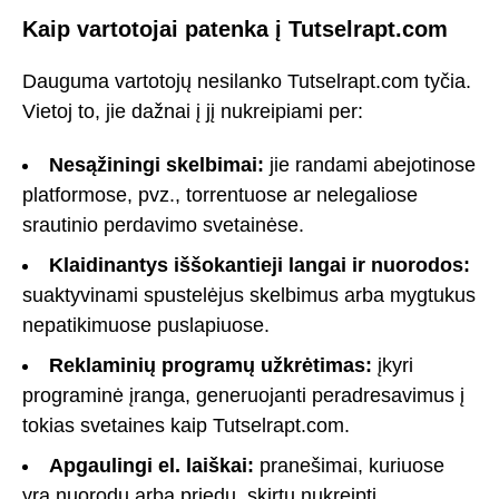
Kaip vartotojai patenka į Tutselrapt.com
Dauguma vartotojų nesilanko Tutselrapt.com tyčia.
Vietoj to, jie dažnai į jį nukreipiami per:
Nesąžiningi skelbimai:
jie randami abejotinose
platformose, pvz., torrentuose ar nelegaliose
srautinio perdavimo svetainėse.
Klaidinantys iššokantieji langai ir nuorodos:
suaktyvinami spustelėjus skelbimus arba mygtukus
nepatikimuose puslapiuose.
Reklaminių programų užkrėtimas:
įkyri
programinė įranga, generuojanti peradresavimus į
tokias svetaines kaip Tutselrapt.com.
Apgaulingi el. laiškai:
pranešimai, kuriuose
yra nuorodų arba priedų, skirtų nukreipti