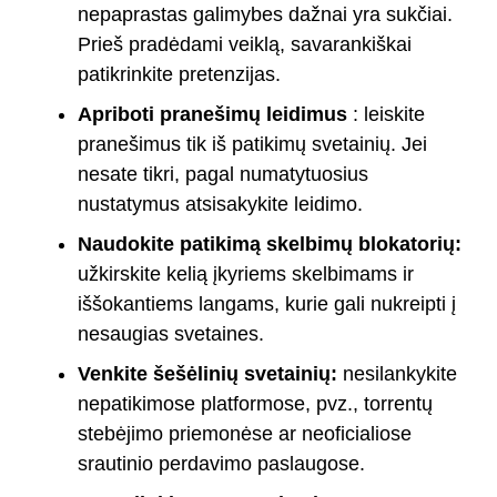
nepaprastas galimybes dažnai yra sukčiai.
Prieš pradėdami veiklą, savarankiškai
patikrinkite pretenzijas.
Apriboti pranešimų leidimus
: leiskite
pranešimus tik iš patikimų svetainių. Jei
nesate tikri, pagal numatytuosius
nustatymus atsisakykite leidimo.
Naudokite patikimą skelbimų blokatorių:
užkirskite kelią įkyriems skelbimams ir
iššokantiems langams, kurie gali nukreipti į
nesaugias svetaines.
Venkite šešėlinių svetainių:
nesilankykite
nepatikimose platformose, pvz., torrentų
stebėjimo priemonėse ar neoficialiose
srautinio perdavimo paslaugose.