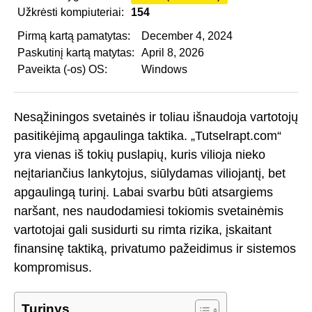
Užkrėsti kompiuteriai:
154
Pirmą kartą pamatytas:
December 4, 2024
Paskutinį kartą matytas:
April 8, 2026
Paveikta (-os) OS:
Windows
Nesąžiningos svetainės ir toliau išnaudoja vartotojų
pasitikėjimą apgaulinga taktika. „Tutselrapt.com“
yra vienas iš tokių puslapių, kuris vilioja nieko
neįtariančius lankytojus, siūlydamas viliojantį, bet
apgaulingą turinį. Labai svarbu būti atsargiems
naršant, nes naudodamiesi tokiomis svetainėmis
vartotojai gali susidurti su rimta rizika, įskaitant
finansinę taktiką, privatumo pažeidimus ir sistemos
kompromisus.
Turinys