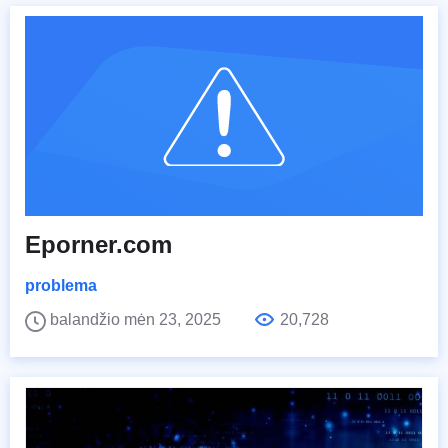
Eporner.com
problema
balandžio mėn 23, 2025
20,728