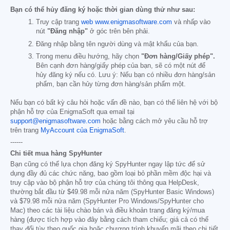
Bạn có thể hủy đăng ký hoặc thời gian dùng thử như sau:
Truy cập trang
web www.enigmasoftware.com
và nhấp vào
nút
"Đăng nhập"
ở góc trên bên phải.
Đăng nhập bằng tên người dùng và mật khẩu của bạn.
Trong menu điều hướng, hãy chọn
"Đơn hàng/Giấy phép".
Bên cạnh đơn hàng/giấy phép của bạn, sẽ có một nút để
hủy đăng ký nếu có. Lưu ý: Nếu bạn có nhiều đơn hàng/sản
phẩm, bạn cần hủy từng đơn hàng/sản phẩm một.
Nếu bạn có bất kỳ câu hỏi hoặc vấn đề nào, bạn có thể liên hệ với bộ
phận hỗ trợ của EnigmaSoft qua email tại
support@enigmasoftware.com
hoặc bằng cách mở yêu cầu hỗ trợ
trên trang
MyAccount của EnigmaSoft
.
------
Chi tiết mua hàng SpyHunter
Bạn cũng có thể lựa chọn đăng ký SpyHunter ngay lập tức để sử
dụng đầy đủ các chức năng, bao gồm loại bỏ phần mềm độc hại và
truy cập vào bộ phận hỗ trợ của chúng tôi thông qua HelpDesk,
thường bắt đầu từ
$49.98
mỗi nửa năm (SpyHunter Basic Windows)
và
$79.98
mỗi nửa năm (SpyHunter Pro Windows/SpyHunter cho
Mac) theo các tài liệu chào bán và điều khoản trang đăng ký/mua
hàng (được tích hợp vào đây bằng cách tham chiếu; giá cả có thể
thay đổi tùy theo quốc gia hoặc chương trình khuyến mãi theo chi tiết