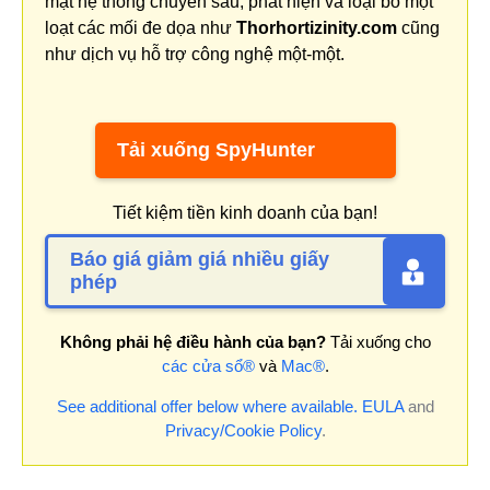
mật hệ thống chuyên sâu, phát hiện và loại bỏ một
loạt các mối đe dọa như
Thorhortizinity.com
cũng
như dịch vụ hỗ trợ công nghệ một-một.
Tải xuống SpyHunter
Tiết kiệm tiền kinh doanh của bạn!
Báo giá giảm giá nhiều giấy
phép
Không phải hệ điều hành của bạn?
Tải xuống cho
các cửa sổ®
và
Mac®
.
See additional offer below where available.
EULA
and
Privacy/Cookie Policy
.