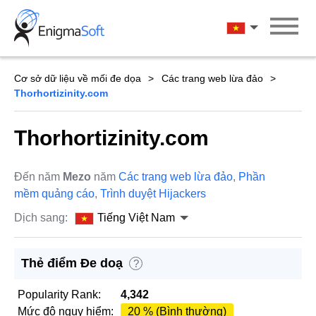
Skip
to
Tiếng Việt Na
content
Cơ sở dữ liệu về mối đe dọa
Các trang web lừa đảo
Thorhortizinity.com
Thorhortizinity.com
Đến năm
Mezo
năm
Các trang web lừa đảo
,
Phần
mềm quảng cáo
,
Trình duyệt Hijackers
Dịch sang:
Tiếng Việt Nam
Thẻ điểm Đe doạ
?
Popularity Rank:
4,342
Mức độ nguy hiểm:
20 % (Bình thường)