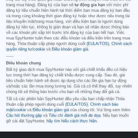
trang mua hàng). Đăng ký của bạn sẽ
tự động gia hạn
với mức phí
đăng ký tiêu chuẩn hiện hành tại thời điểm bạn mua đăng ký ban đầu
và trong cùng khoảng thời gian đăng ký hoặc như được nêu trong tài
liệu khuyến mãi/trang mua hàng, với điều kiện bạn là người dùng
đăng ký liên tục, không bị gián đoạn và bạn sẽ nhận được thông báo
về các khoản phí sắp tới trước khi đăng ký của bạn hết hạn. Việc
mua SpyHunter tuân theo các điều khoản và điều kiện trên trang mua
hàng, Thỏa thuận cấp phép người dùng cuối
(EULA/TOS)
,
Chính sách
quyền riêng tư/cookie
và
Điều khoản giảm giá
.
------
Điều khoản chung
Bất kỳ giao dịch mua SpyHunter nào với giá chiết khấu đều có hiệu
lực trong thời hạn đăng ký chiết khấu được cung cấp. Sau đó, giá
tiêu chuẩn hiện hành sẽ được áp dụng cho các lần gia hạn tự động
và/hoặc các lần mua trong tương lai. Giá cả có thể thay đổi, tuy nhiên
chúng tôi sẽ thông báo trước cho bạn về những thay đổi giá cả.
Tất cả các phiên bản SpyHunter đều yêu cầu bạn chấp nhận Thỏa
thuận cấp phép người dùng cuối
(EULA/TOS)
,
Chính sách bảo
mật/cookie
và
Điều khoản giảm giá
của chúng tôi. Vui lòng xem thêm
Câu hỏi thường gặp
và
Tiêu chí đánh giá mối đe dọa
. Nếu bạn muốn
gỡ cài đặt SpyHunter,
hãy tìm hiểu cách thực hiện
.