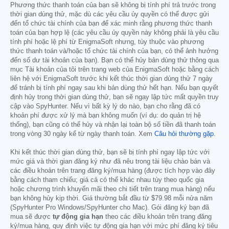
Phương thức thanh toán của bạn sẽ không bị tính phí trả trước trong
thời gian dùng thử, mặc dù các yêu cầu ủy quyền có thể được gửi
đến tổ chức tài chính của bạn để xác minh rằng phương thức thanh
toán của bạn hợp lệ (các yêu cầu ủy quyền này không phải là yêu cầu
tính phí hoặc lệ phí từ EnigmaSoft nhưng, tùy thuộc vào phương
thức thanh toán và/hoặc tổ chức tài chính của bạn, có thể ảnh hưởng
đến số dư tài khoản của bạn). Bạn có thể hủy bản dùng thử thông qua
mục Tài khoản của tôi trên trang web của EnigmaSoft hoặc bằng cách
liên hệ với EnigmaSoft trước khi kết thúc thời gian dùng thử 7 ngày
để tránh bị tính phí ngay sau khi bản dùng thử hết hạn. Nếu bạn quyết
định hủy trong thời gian dùng thử, bạn sẽ ngay lập tức mất quyền truy
cập vào SpyHunter. Nếu vì bất kỳ lý do nào, bạn cho rằng đã có
khoản phí được xử lý mà bạn không muốn (ví dụ: do quản trị hệ
thống), bạn cũng có thể hủy và nhận lại toàn bộ số tiền đã thanh toán
trong vòng 30 ngày kể từ ngày thanh toán. Xem
Câu hỏi thường gặp
.
Khi kết thúc thời gian dùng thử, bạn sẽ bị tính phí ngay lập tức với
mức giá và thời gian đăng ký như đã nêu trong tài liệu chào bán và
các điều khoản trên trang đăng ký/mua hàng (được tích hợp vào đây
bằng cách tham chiếu; giá cả có thể khác nhau tùy theo quốc gia
hoặc chương trình khuyến mãi theo chi tiết trên trang mua hàng) nếu
bạn không hủy kịp thời. Giá thường bắt đầu từ
$79.98
mỗi nửa năm
(SpyHunter Pro Windows/SpyHunter cho Mac). Gói đăng ký bạn đã
mua sẽ được
tự động gia hạn
theo các điều khoản trên trang đăng
ký/mua hàng, quy định việc tự động gia hạn với mức phí đăng ký tiêu