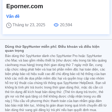
Eporner.com
Vấn đề
Tháng tư 23, 2025
20,594
Dùng thử SpyHunter miễn phí: Điều khoản và điều kiện
quan trọng
Bản dùng thử SpyHunter dành cho SpyHunter Pro hoặc SpyHunter
cho Mac và bao gồm nhiều thiết bị (như được nêu trong tài liệu quảng
cáo/trang mua hàng) trong thời gian dùng thử 7 ngày một lần, cung
cấp chức năng phát hiện và loại bỏ phần mềm độc hại toàn diện, các
biện pháp bảo vệ hiệu suất cao để chủ động bảo vệ hệ thống của bạn
khỏi các mối đe dọa phần mềm độc hại và quyền truy cập vào nhóm
hỗ trợ kỹ thuật của chúng tôi thông qua SpyHunter HelpDesk. Bạn sẽ
không bị tính phí trả trước trong thời gian dùng thử, mặc dù cần có
thẻ tín dụng để kích hoạt bản dùng thử. (Thẻ tín dụng trả trước, thẻ
ghi nợ và thẻ quà tặng có thể không được chấp nhận trong ưu đãi
này.) Yêu cầu về phương thức thanh toán của bạn nhằm giúp đảm
bảo bảo mật liên tục, không bị gián đoạn trong quá trình chuyển đổi từ
bản dùng thử sang gói đăng ký trả phí nếu bạn quyết định mua.