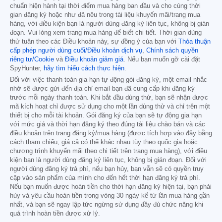
chuẩn hiện hành tại thời điểm mua hàng ban đầu và cho cùng thời
gian đăng ký hoặc như đã nêu trong tài liệu khuyến mãi/trang mua
hàng, với điều kiện bạn là người dùng đăng ký liên tục, không bị gián
đoạn. Vui lòng xem trang mua hàng để biết chi tiết. Thời gian dùng
thử tuân theo các Điều khoản này, sự đồng ý của bạn với
Thỏa thuận
cấp phép người dùng cuối/Điều khoản dịch vụ
,
Chính sách quyền
riêng tư/Cookie
và
Điều khoản giảm giá
. Nếu bạn muốn gỡ cài đặt
SpyHunter,
hãy tìm hiểu cách thực hiện
.
Đối với việc thanh toán gia hạn tự động gói đăng ký, một email nhắc
nhở sẽ được gửi đến địa chỉ email bạn đã cung cấp khi đăng ký
trước mỗi ngày thanh toán. Khi bắt đầu dùng thử, bạn sẽ nhận được
mã kích hoạt chỉ được sử dụng cho một lần dùng thử và chỉ trên một
thiết bị cho mỗi tài khoản. Gói đăng ký của bạn sẽ tự động gia hạn
với mức giá và thời hạn đăng ký theo đúng tài liệu chào bán và các
điều khoản trên trang đăng ký/mua hàng (được tích hợp vào đây bằng
cách tham chiếu; giá cả có thể khác nhau tùy theo quốc gia hoặc
chương trình khuyến mãi theo chi tiết trên trang mua hàng), với điều
kiện bạn là người dùng đăng ký liên tục, không bị gián đoạn. Đối với
người dùng đăng ký trả phí, nếu bạn hủy, bạn vẫn sẽ có quyền truy
cập vào sản phẩm của mình cho đến hết thời hạn đăng ký trả phí.
Nếu bạn muốn được hoàn tiền cho thời hạn đăng ký hiện tại, bạn phải
hủy và yêu cầu hoàn tiền trong vòng 30 ngày kể từ lần mua hàng gần
nhất, và bạn sẽ ngay lập tức ngừng sử dụng đầy đủ chức năng khi
quá trình hoàn tiền được xử lý.