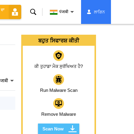
 ਦਾ
ਖੋਜ
पंजाबी
ਲਾਗਿਨ
ਬਹੁਤ ਸਿਫਾਰਸ਼ ਕੀਤੀ
ਕੀ ਤੁਹਾਡਾ ਮੈਕ ਸੁਰੱਖਿਅਤ ਹੈ?
ंजाबी
Run Malware Scan
Remove Malware
Scan Now