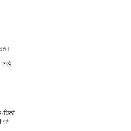
ੇ ਹਨ।
 ਵਾਲੇ
 ਪਹਿਲੀ
 ਜਾਂ