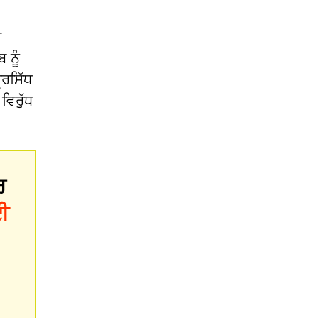
ਰ
 ਨੂੰ
੍ਰਸਿੱਧ
ਵਿਰੁੱਧ
ਰ
ਈ