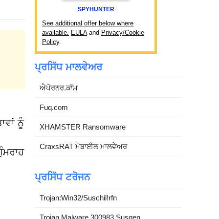
SPYHUNTER
See additional offer below where
available.
EULA
and
Privacy/Cookie
Policy
.
ਪ੍ਰਸਿੱਧ ਮਾਲਵੇਅਰ
ਐਪੋਰਨਰ.ਕਾੱਮ
Fuq.com
ਾਂ ਨੂੰ
XHAMSTER Ransomware
CraxsRAT ਮੋਬਾਈਲ ਮਾਲਵੇਅਰ
ੁੰਮਰਾਹ
ਪ੍ਰਸਿੱਧ ਟਰੋਜਨ
Trojan:Win32/Suschil!rfn
Trojan.Malware.300983.Susgen