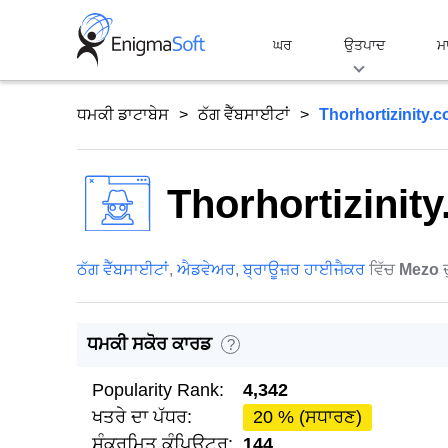
Skip
to
ਘਰ
ਉਤਪਾਦ
ਮ
content
ਧਮਕੀ ਡਾਟਾਬੇਸ
ਠੱਗ ਵੈੱਬਸਾਈਟਾਂ
Thorhortizinity.
Thorhortizinit
ਠੱਗ ਵੈੱਬਸਾਈਟਾਂ
,
ਐਡਵੇਅਰ
,
ਬ੍ਰਾਊਜ਼ਰ ਹਾਈਜੈਕਰ
ਵਿੱਚ
Mezo
ਧਮਕੀ ਸਕੋਰ ਕਾਰਡ
?
Popularity Rank:
4,342
ਖਤਰੇ ਦਾ ਪੱਧਰ:
20 % (ਸਧਾਰਣ)
ਸੰਕਰਮਿਤ ਕੰਪਿਊਟਰ:
144