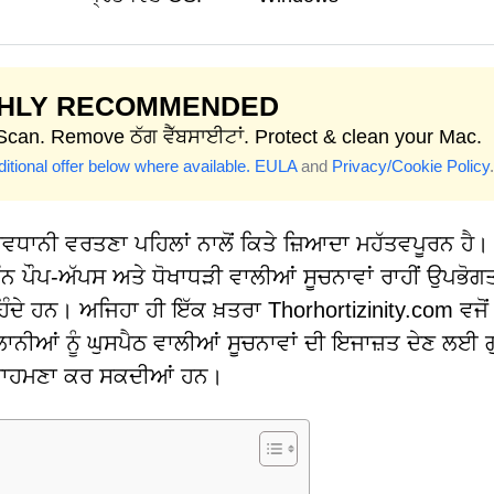
GHLY RECOMMENDED
 Scan. Remove ਠੱਗ ਵੈੱਬਸਾਈਟਾਂ. Protect & clean your Mac.
itional offer below where available.
EULA
and
Privacy/Cookie Policy
.
ਵਧਾਨੀ ਵਰਤਣਾ ਪਹਿਲਾਂ ਨਾਲੋਂ ਕਿਤੇ ਜ਼ਿਆਦਾ ਮਹੱਤਵਪੂਰਨ ਹੈ।
ਪੌਪ-ਅੱਪਸ ਅਤੇ ਧੋਖਾਧੜੀ ਵਾਲੀਆਂ ਸੂਚਨਾਵਾਂ ਰਾਹੀਂ ਉਪਭੋਗਤਾਵ
ਿੰਦੇ ਹਨ। ਅਜਿਹਾ ਹੀ ਇੱਕ ਖ਼ਤਰਾ Thorhortizinity.com ਵਜੋਂ
ੈਲਾਨੀਆਂ ਨੂੰ ਘੁਸਪੈਠ ਵਾਲੀਆਂ ਸੂਚਨਾਵਾਂ ਦੀ ਇਜਾਜ਼ਤ ਦੇਣ ਲਈ ਗ
 ਦਾ ਸਾਹਮਣਾ ਕਰ ਸਕਦੀਆਂ ਹਨ।