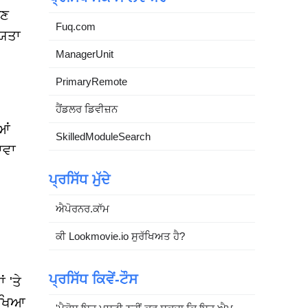
ਉਣ
Fuq.com
ੀਯਤਾ
ManagerUnit
PrimaryRemote
ਹੈਂਡਲਰ ਡਿਵੀਜ਼ਨ
ਆਂ
SkilledModuleSearch
ਾਵਾ
ਪ੍ਰਸਿੱਧ ਮੁੱਦੇ
ਐਪੋਰਨਰ.ਕਾੱਮ
ਕੀ Lookmovie.io ਸੁਰੱਖਿਅਤ ਹੈ?
ਪ੍ਰਸਿੱਧ ਕਿਵੇਂ-ਟੌਸ
 'ਤੇ
ਰੱਖਿਆ