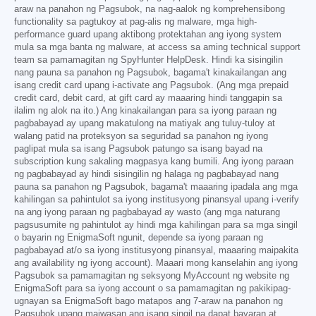
araw na panahon ng Pagsubok, na nag-aalok ng komprehensibong
functionality sa pagtukoy at pag-alis ng malware, mga high-
performance guard upang aktibong protektahan ang iyong system
mula sa mga banta ng malware, at access sa aming technical support
team sa pamamagitan ng SpyHunter HelpDesk. Hindi ka sisingilin
nang pauna sa panahon ng Pagsubok, bagama't kinakailangan ang
isang credit card upang i-activate ang Pagsubok. (Ang mga prepaid
credit card, debit card, at gift card ay maaaring hindi tanggapin sa
ilalim ng alok na ito.) Ang kinakailangan para sa iyong paraan ng
pagbabayad ay upang makatulong na matiyak ang tuluy-tuloy at
walang patid na proteksyon sa seguridad sa panahon ng iyong
paglipat mula sa isang Pagsubok patungo sa isang bayad na
subscription kung sakaling magpasya kang bumili. Ang iyong paraan
ng pagbabayad ay hindi sisingilin ng halaga ng pagbabayad nang
pauna sa panahon ng Pagsubok, bagama't maaaring ipadala ang mga
kahilingan sa pahintulot sa iyong institusyong pinansyal upang i-verify
na ang iyong paraan ng pagbabayad ay wasto (ang mga naturang
pagsusumite ng pahintulot ay hindi mga kahilingan para sa mga singil
o bayarin ng EnigmaSoft ngunit, depende sa iyong paraan ng
pagbabayad at/o sa iyong institusyong pinansyal, maaaring maipakita
ang availability ng iyong account). Maaari mong kanselahin ang iyong
Pagsubok sa pamamagitan ng seksyong MyAccount ng website ng
EnigmaSoft para sa iyong account o sa pamamagitan ng pakikipag-
ugnayan sa EnigmaSoft bago matapos ang 7-araw na panahon ng
Pagsubok upang maiwasan ang isang singil na dapat bayaran at