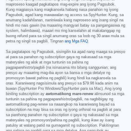
maproseso kaagad pagkatapos mag-expire ang iyong Pagsubok.
Kung magpasya kang magkansela habang nasa panahon ng iyong
Pagsubok, agad kang mawawalan ng access sa SpyHunter. Kung, sa
anumang kadahilanan, naniniwala kang naproseso ang isang singil na
hindi mo nais gawin (na maaaring mangyari batay sa pangangasiwa ng
system, halimbawa), maaari mo ring kanselahin at makatanggap ng
buong refund para sa singil anumang oras sa loob ng 30 araw mula sa
petsa ng singil sa pagbili. Tingnan
ang Mga FAQ
.
Sa pagtatapos ng Pagsubok, sisingilin ka agad nang maaga sa presyo
at para sa panahon ng subscription gaya ng nakasaad sa mga
materyales ng alok at mga tuntunin sa pahina ng
pagpaparehistro/pagbili (na isinasama rito bilang sanggunian; ang
presyo ay maaaring mag-iba ayon sa bansa o mga detalye ng
promosyon bawat pahina ng pagbili) kung hindi ka nagkansela sa
oras. Karaniwang nagsisimula ang presyo sa
$79.98
kada anim na
buwan (SpyHunter Pro Windows/SpyHunter para sa Mac). Ang iyong
biniling subscription ay
awtomatikong mare-renew
alinsunod sa mga
tuntunin sa pahina ng pagpaparehistro/pagbili, na nagbibigay ng
awtomatikong pag-renew sa naaangkop na karaniwang bayad sa
subscription na may bisa sa oras ng iyong orihinal na pagbili at para
sa parehong panahon ng subscription o gaya ng nakasaad sa mga
materyales ng promosyon/pahina ng pagbili, kung ikaw ay isang
patuloy at walang patid na gumagamit ng subscription. Pakitingnan
ang pahina ng pagbili para sa mga detalye. Ang pagsubok ay