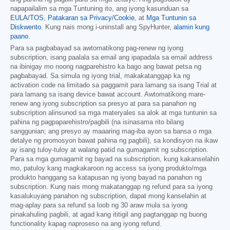
napapailalim sa mga Tuntuning ito, ang iyong kasunduan sa
EULA/TOS
,
Patakaran sa Privacy/Cookie
, at
Mga Tuntunin sa
Diskwento
. Kung nais mong i-uninstall ang SpyHunter,
alamin kung
paano
.
Para sa pagbabayad sa awtomatikong pag-renew ng iyong
subscription, isang paalala sa email ang ipapadala sa email address
na ibinigay mo noong nagparehistro ka bago ang bawat petsa ng
pagbabayad. Sa simula ng iyong trial, makakatanggap ka ng
activation code na limitado sa paggamit para lamang sa isang Trial at
para lamang sa isang device bawat account. Awtomatikong mare-
renew ang iyong subscription sa presyo at para sa panahon ng
subscription alinsunod sa mga materyales sa alok at mga tuntunin sa
pahina ng pagpaparehistro/pagbili (na isinasama rito bilang
sanggunian; ang presyo ay maaaring mag-iba ayon sa bansa o mga
detalye ng promosyon bawat pahina ng pagbili), sa kondisyon na ikaw
ay isang tuloy-tuloy at walang patid na gumagamit ng subscription.
Para sa mga gumagamit ng bayad na subscription, kung kakanselahin
mo, patuloy kang magkakaroon ng access sa iyong produkto/mga
produkto hanggang sa katapusan ng iyong bayad na panahon ng
subscription. Kung nais mong makatanggap ng refund para sa iyong
kasalukuyang panahon ng subscription, dapat mong kanselahin at
mag-aplay para sa refund sa loob ng 30 araw mula sa iyong
pinakahuling pagbili, at agad kang ititigil ang pagtanggap ng buong
functionality kapag naproseso na ang iyong refund.