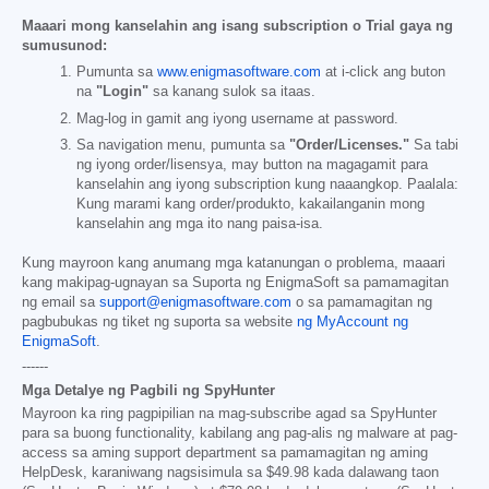
Maaari mong kanselahin ang isang subscription o Trial gaya ng
sumusunod:
Pumunta sa
www.enigmasoftware.com
at i-click ang buton
na
"Login"
sa kanang sulok sa itaas.
Mag-log in gamit ang iyong username at password.
Sa navigation menu, pumunta sa
"Order/Licenses."
Sa tabi
ng iyong order/lisensya, may button na magagamit para
kanselahin ang iyong subscription kung naaangkop. Paalala:
Kung marami kang order/produkto, kakailanganin mong
kanselahin ang mga ito nang paisa-isa.
Kung mayroon kang anumang mga katanungan o problema, maaari
kang makipag-ugnayan sa Suporta ng EnigmaSoft sa pamamagitan
ng email sa
support@enigmasoftware.com
o sa pamamagitan ng
pagbubukas ng tiket ng suporta sa website
ng MyAccount ng
EnigmaSoft
.
------
Mga Detalye ng Pagbili ng SpyHunter
Mayroon ka ring pagpipilian na mag-subscribe agad sa SpyHunter
para sa buong functionality, kabilang ang pag-alis ng malware at pag-
access sa aming support department sa pamamagitan ng aming
HelpDesk, karaniwang nagsisimula sa
$49.98
kada dalawang taon