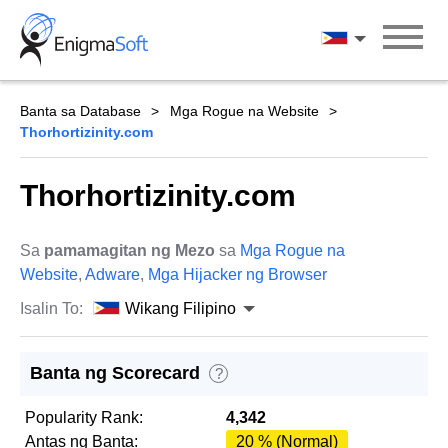
Skip
to
Wikang Filipin
content
Banta sa Database
Mga Rogue na Website
Thorhortizinity.com
Thorhortizinity.com
Sa
pamamagitan ng Mezo
sa
Mga Rogue na
Website
,
Adware
,
Mga Hijacker ng Browser
Isalin To:
Wikang Filipino
Banta ng Scorecard
?
Popularity Rank:
4,342
Antas ng Banta:
20 % (Normal)