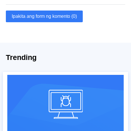
Ipakita ang form ng komento (0)
Trending