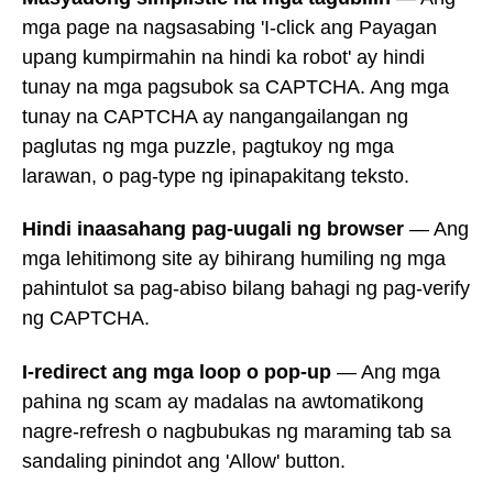
mga page na nagsasabing 'I-click ang Payagan
upang kumpirmahin na hindi ka robot' ay hindi
tunay na mga pagsubok sa CAPTCHA. Ang mga
tunay na CAPTCHA ay nangangailangan ng
paglutas ng mga puzzle, pagtukoy ng mga
larawan, o pag-type ng ipinapakitang teksto.
Hindi inaasahang pag-uugali ng browser
— Ang
mga lehitimong site ay bihirang humiling ng mga
pahintulot sa pag-abiso bilang bahagi ng pag-verify
ng CAPTCHA.
I-redirect ang mga loop o pop-up
— Ang mga
pahina ng scam ay madalas na awtomatikong
nagre-refresh o nagbubukas ng maraming tab sa
sandaling pinindot ang 'Allow' button.