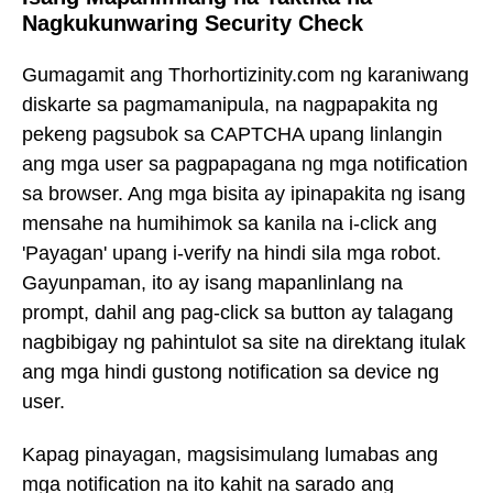
Nagkukunwaring Security Check
Gumagamit ang Thorhortizinity.com ng karaniwang
diskarte sa pagmamanipula, na nagpapakita ng
pekeng pagsubok sa CAPTCHA upang linlangin
ang mga user sa pagpapagana ng mga notification
sa browser. Ang mga bisita ay ipinapakita ng isang
mensahe na humihimok sa kanila na i-click ang
'Payagan' upang i-verify na hindi sila mga robot.
Gayunpaman, ito ay isang mapanlinlang na
prompt, dahil ang pag-click sa button ay talagang
nagbibigay ng pahintulot sa site na direktang itulak
ang mga hindi gustong notification sa device ng
user.
Kapag pinayagan, magsisimulang lumabas ang
mga notification na ito kahit na sarado ang