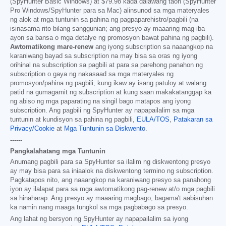
(SpyHunter Basic Windows) at
$79.98
kada dalawang taon (SpyHunter
Pro Windows/SpyHunter para sa Mac) alinsunod sa mga materyales
ng alok at mga tuntunin sa pahina ng pagpaparehistro/pagbili (na
isinasama rito bilang sanggunian; ang presyo ay maaaring mag-iba
ayon sa bansa o mga detalye ng promosyon bawat pahina ng pagbili).
Awtomatikong mare-renew
ang iyong subscription sa naaangkop na
karaniwang bayad sa subscription na may bisa sa oras ng iyong
orihinal na subscription sa pagbili at para sa parehong panahon ng
subscription o gaya ng nakasaad sa mga materyales ng
promosyon/pahina ng pagbili, kung ikaw ay isang patuloy at walang
patid na gumagamit ng subscription at kung saan makakatanggap ka
ng abiso ng mga paparating na singil bago matapos ang iyong
subscription. Ang pagbili ng SpyHunter ay napapailalim sa mga
tuntunin at kundisyon sa pahina ng pagbili,
EULA/TOS
,
Patakaran sa
Privacy/Cookie
at
Mga Tuntunin sa Diskwento
.
------
Pangkalahatang mga Tuntunin
Anumang pagbili para sa SpyHunter sa ilalim ng diskwentong presyo
ay may bisa para sa iniaalok na diskwentong termino ng subscription.
Pagkatapos nito, ang naaangkop na karaniwang presyo sa panahong
iyon ay ilalapat para sa mga awtomatikong pag-renew at/o mga pagbili
sa hinaharap. Ang presyo ay maaaring magbago, bagama't aabisuhan
ka namin nang maaga tungkol sa mga pagbabago sa presyo.
Ang lahat ng bersyon ng SpyHunter ay napapailalim sa iyong