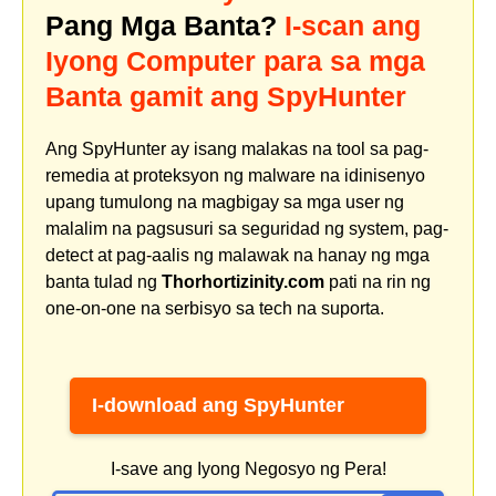
Pang Mga Banta?
I-scan ang
Iyong Computer para sa mga
Banta gamit ang SpyHunter
Ang SpyHunter ay isang malakas na tool sa pag-
remedia at proteksyon ng malware na idinisenyo
upang tumulong na magbigay sa mga user ng
malalim na pagsusuri sa seguridad ng system, pag-
detect at pag-aalis ng malawak na hanay ng mga
banta tulad ng
Thorhortizinity.com
pati na rin ng
one-on-one na serbisyo sa tech na suporta.
I-download ang SpyHunter
I-save ang Iyong Negosyo ng Pera!