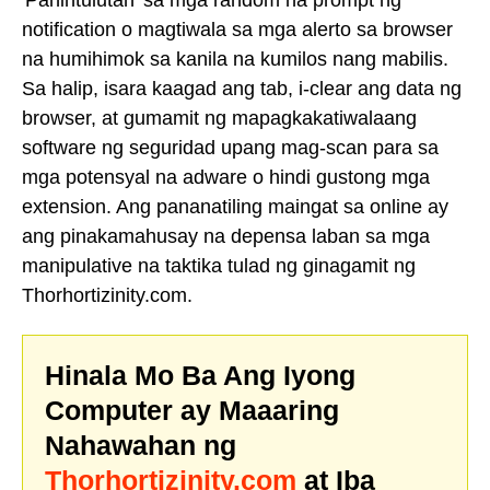
'Pahintulutan' sa mga random na prompt ng
notification o magtiwala sa mga alerto sa browser
na humihimok sa kanila na kumilos nang mabilis.
Sa halip, isara kaagad ang tab, i-clear ang data ng
browser, at gumamit ng mapagkakatiwalaang
software ng seguridad upang mag-scan para sa
mga potensyal na adware o hindi gustong mga
extension. Ang pananatiling maingat sa online ay
ang pinakamahusay na depensa laban sa mga
manipulative na taktika tulad ng ginagamit ng
Thorhortizinity.com.
Hinala Mo Ba Ang Iyong
Computer ay Maaaring
Nahawahan ng
Thorhortizinity.com
at Iba