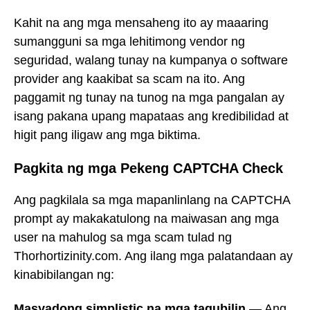
Kahit na ang mga mensaheng ito ay maaaring
sumangguni sa mga lehitimong vendor ng
seguridad, walang tunay na kumpanya o software
provider ang kaakibat sa scam na ito. Ang
paggamit ng tunay na tunog na mga pangalan ay
isang pakana upang mapataas ang kredibilidad at
higit pang iligaw ang mga biktima.
Pagkita ng mga Pekeng CAPTCHA Check
Ang pagkilala sa mga mapanlinlang na CAPTCHA
prompt ay makakatulong na maiwasan ang mga
user na mahulog sa mga scam tulad ng
Thorhortizinity.com. Ang ilang mga palatandaan ay
kinabibilangan ng:
Masyadong simplistic na mga tagubilin
— Ang