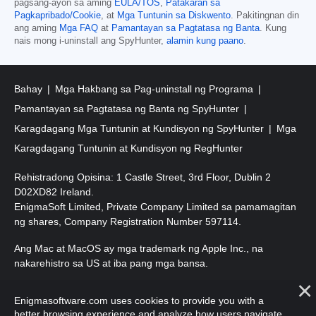
pagsang-ayon sa aming
EULA/TOS
,
Patakaran sa
Pagkapribado/Cookie
, at
Mga Tuntunin sa Diskwento
. Pakitingnan din
ang aming
Mga FAQ
at
Pamantayan sa Pagtatasa ng Banta
. Kung
nais mong i-uninstall ang SpyHunter,
alamin kung paano
.
Bahay
Mga Hakbang sa Pag-uninstall ng Programa
Pamantayan sa Pagtatasa ng Banta ng SpyHunter
Karagdagang Mga Tuntunin at Kundisyon ng SpyHunter
Mga
Karagdagang Tuntunin at Kundisyon ng RegHunter
Rehistradong Opisina: 1 Castle Street, 3rd Floor, Dublin 2
D02XD82 Ireland.
EnigmaSoft Limited, Private Company Limited sa pamamagitan
ng shares, Company Registration Number 597114.
Ang Mac at MacOS ay mga trademark ng Apple Inc., na
nakarehistro sa US at iba pang mga bansa.
Copyright 2016-
2026
. EnigmaSoft Ltd. Lahat ng Karapatan ay
Enigmasoftware.com uses cookies to provide you with a
Nakalaan.
better browsing experience and analyze how users navigate