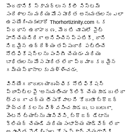
పొందడానికి స్కామర్లు నకిలీ సిస్టమ్
సందేశాలను మరియు మోసపూరిత అనుమతులను ఎలా
ఉపయోగించుకుంటారో Thorhortizinity.com ఒక
ప్రధాన ఉదాహరణ. మొదటి చూపులో సైట్
హానిచేయనిదిగా అనిపించినప్పటికీ, దాని
నిజమైన ఉద్దేశ్యం తప్పుదారి పట్టించే
నోటిఫికేషన్‌లను పంపిణీ చేయడం మరియు
బాధితులను మోసపూరిత లేదా ప్రమాదకరమైన
గమ్యస్థానాలకు మళ్ళించడం.
వినియోగదారులు యాదృచ్ఛిక నోటిఫికేషన్
ప్రాంప్ట్‌లపై 'అనుమతించు' క్లిక్ చేయకూడదు లేదా
త్వరగా చర్య తీసుకోవాలని కోరుతూ బ్రౌజర్
హెచ్చరికలను విశ్వసించకూడదు. బదులుగా,
వెంటనే ట్యాబ్‌ను మూసివేసి, బ్రౌజర్ డేటాను
క్లియర్ చేయండి మరియు సంభావ్య యాడ్‌వేర్ లేదా
అవాంఛిత పొడిగింపుల కోసం స్కాన్ చేయడానికి