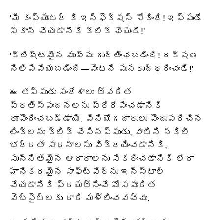
'మీ కంప్యూటర్ కి ఇన్ఫెక్షన్ సోకింది! ఇప్పుడే
స్కాన్ చేయడానికి క్లిక్ చేయండి!'
'క్లిష్టమైన ముప్పు గుర్తించబడింది! రక్షణ
నిలిపివేయబడింది—వెంటనే పునరుద్ధరించండి!'
ఈ తప్పుడు సందేశాలు త్వరిత
ప్రతిస్పందనలను ప్రేరేపించడానికి
రూపొందించబడ్డాయి. వినియోగదారులు పొందుపరిచిన
లింక్‌లను క్లిక్ చేసినప్పుడు, వాటిని నకిలీ
భద్రతా సాధనాలను విక్రయించడానికి,
సున్నితమైన ఆధారాలను సేకరించడానికి లేదా
హానికరమైన సాఫ్ట్‌వేర్‌ను ఇన్‌స్టాల్
చేయడానికి ప్రయత్నించే మోసపూరిత
వెబ్‌సైట్‌లకు దారి మళ్లించవచ్చు.