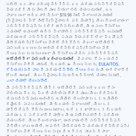
బట్టి ధర మారవచ్చు) పేర్కొన్న ధర మరియు సబ్‌స్క్రిప్షన్
వ్యవధికి మీకు వెంటనే ముందస్తుగా బిల్ చేయబడుతుంది. ధర
సాధారణంగా అర్ధవార్షికంగా
$79.98
నుండి ప్రారంభమవుతుంది
(స్పైహంటర్ ప్రో విండోస్/స్పైహంటర్ ఫర్ మ్యాక్). మీరు నిరంతరాయంగా
సబ్‌స్క్రిప్షన్‌ను కలిగి ఉన్నట్లయితే, మీ అసలు కొనుగోలు
సమయంలో అమలులో ఉన్న ప్రామాణిక సబ్‌స్క్రిప్షన్ రుసుముతో
మరియు అదే సబ్‌స్క్రిప్షన్ సమయ వ్యవధికి లేదా ప్రమోషన్
మెటీరియల్స్/కొనుగోలు పేజీలో పేర్కొన్న విధంగా ఆటోమేటిక్
పునరుద్ధరణలను అందించే రిజిస్ట్రేషన్/కొనుగోలు పేజీ
నిబంధనలకు అనుగుణంగా మీ కొనుగోలు చేసిన సబ్‌స్క్రిప్షన్
ఆటోమేటిక్‌గా పునరుద్ధరించబడుతుంది
. వివరాల కోసం దయచేసి
కొనుగోలు పేజీని చూడండి. ట్రయల్ ఈ నిబంధనలకు,
EULA/TOS
,
గోప్యత/కుకీ పాలసీ
మరియు
డిస్కౌంట్ నిబంధనలకు
మీ అంగీకారానికి
లోబడి ఉంటుంది. మీరు స్పైహంటర్‌ను అన్‌ఇన్‌స్టాల్ చేయాలనుకుంటే,
ఎలా చేయాలో తెలుసుకోండి
.
మీ సబ్‌స్క్రిప్షన్ యొక్క ఆటోమేటిక్ పునరుద్ధరణ కోసం
చెల్లింపు కొరకు, ప్రతి చెల్లింపు తేదీకి ముందు మీరు రిజిస్టర్
చేసుకున్నప్పుడు అందించిన ఇమెయిల్ చిరునామాకు ఒక ఇమెయిల్
రిమైండర్ పంపబడుతుంది. మీ ట్రయల్ ప్రారంభంలో, మీరు ఒక
యాక్టివేషన్ కోడ్‌ను అందుకుంటారు, ఇది ఒక ఖాతాకు ఒక ట్రయల్
మరియు ఒక పరికరానికి మాత్రమే ఉపయోగించడానికి పరిమితం
చేయబడింది. మీరు నిరంతరాయంగా, అంతరాయం లేని సబ్‌స్క్రిప్షన్
వినియోగదారు అయితే, ఆఫరింగ్ మెటీరియల్స్ మరియు రిజిస్ట్రేషన్/
కొనుగోలు పేజీ నిబంధనలకు (ఇవి ఇక్కడ సూచన ద్వారా