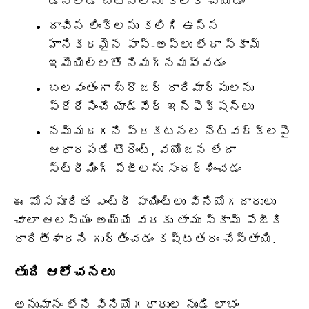
డౌన్‌లోడ్ బటన్‌లను క్లిక్ చేయడం
దాచిన లింక్‌లను కలిగి ఉన్న
హానికరమైన పాప్-అప్‌లు లేదా స్కామ్
ఇమెయిల్‌లతో నిమగ్నమవ్వడం
బలవంతంగా బ్రౌజర్ దారిమార్పులను
ప్రేరేపించే యాడ్‌వేర్ ఇన్‌ఫెక్షన్లు
నమ్మదగని ప్రకటనల నెట్‌వర్క్‌లపై
ఆధారపడే టొరెంట్, వయోజన లేదా
స్ట్రీమింగ్ పేజీలను సందర్శించడం
ఈ మోసపూరిత ఎంట్రీ పాయింట్లు వినియోగదారులు
చాలా ఆలస్యం అయ్యే వరకు తాము స్కామ్ పేజీకి
దారితీశారని గుర్తించడం కష్టతరం చేస్తాయి.
తుది ఆలోచనలు
అనుమానం లేని వినియోగదారుల నుండి లాభం