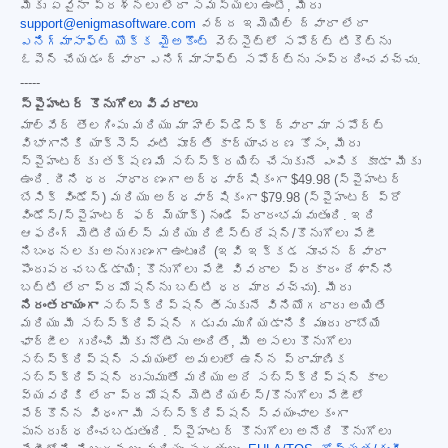
మీకు ఏవైనా ప్రశ్నలు లేదా సమస్యలు ఉంటే, మీరు
support@enigmasoftware.com
వద్ద ఇమెయిల్ ద్వారా లేదా
ఎనిగ్మాసాఫ్ట్ యొక్క మైఅకౌంట్
వెబ్‌సైట్‌లో సపోర్ట్ టికెట్‌ను
ఓపెన్ చేయడం ద్వారా ఎనిగ్మాసాఫ్ట్ సపోర్ట్‌ను సంప్రదించవచ్చు.
-----
స్పైహంటర్ కొనుగోలు వివరాలు
మాల్‌వేర్ తొలగింపు మరియు మా హెల్ప్‌డెస్క్ ద్వారా మా సపోర్ట్
విభాగానికి యాక్సెస్ వంటి పూర్తి కార్యాచరణ కోసం, మీరు
స్పైహంటర్‌కు తక్షణమే సబ్‌స్క్రయిబ్ చేసుకునే ఎంపిక కూడా మీకు
ఉంది. దీని ధర సాధారణంగా అర్ధవార్షికంగా
$49.98
(స్పైహంటర్
బేసిక్ విండోస్) మరియు అర్ధవార్షికంగా
$79.98
(స్పైహంటర్ ప్రో
విండోస్/స్పైహంటర్ ఫర్ మ్యాక్) నుండి ప్రారంభమవుతుంది. ఇది
ఆఫరింగ్ మెటీరియల్స్ మరియు రిజిస్ట్రేషన్/కొనుగోలు పేజీ
నిబంధనలకు అనుగుణంగా ఉంటుంది (ఇవి ఇక్కడ సూచన ద్వారా
పొందుపరచబడ్డాయి; కొనుగోలు పేజీ వివరాల ప్రకారం దేశాన్ని
బట్టి లేదా ప్రమోషన్‌ను బట్టి ధర మారవచ్చు). మీరు
నిరంతరాయంగా
సబ్‌స్క్రిప్షన్ తీసుకునే వినియోగదారు అయితే
మరియు మీ సబ్‌స్క్రిప్షన్ గడువు ముగియడానికి ముందు రాబోయే
ఛార్జీల గురించి మీకు నోటీసు అందితే, మీ అసలు కొనుగోలు
సబ్‌స్క్రిప్షన్ సమయంలో అమలులో ఉన్న ప్రామాణిక
సబ్‌స్క్రిప్షన్ రుసుముతో మరియు అదే సబ్‌స్క్రిప్షన్ కాల
వ్యవధికి లేదా ప్రమోషన్ మెటీరియల్స్/కొనుగోలు పేజీలో
పేర్కొన్న విధంగా మీ సబ్‌స్క్రిప్షన్ స్వయంచాలకంగా
పునరుద్ధరించబడుతుంది. స్పైహంటర్ కొనుగోలు అనేది కొనుగోలు