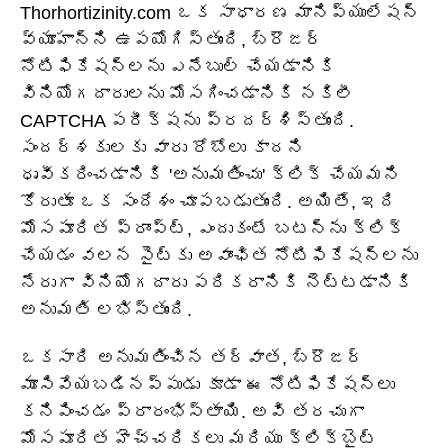
Thorhortizinity.com ఒక సాధారణ మానిప్యులేషన్
వ్యూహాన్ని ఉపయోగిస్తుంది, బ్రౌజర్
నోటిఫికేషన్‌లను ఎనేబుల్ చేయడానికి
వినియోగదారులను మోసగించడానికి నకిలీ
CAPTCHA పరీక్షను ప్రదర్శిస్తుంది.
సందర్శకులకు వారు రోబోలు కాదని
ధృవీకరించడానికి 'అనుమతించు' క్లిక్ చేయమని
కోరుతూ ఒక సందేశం చూపబడుతుంది. అయితే, ఇది
మోసపూరిత ప్రాంప్ట్, ఎందుకంటే బటన్‌ను క్లిక్
చేయడం వలన సైట్‌కు అవాంఛిత నోటిఫికేషన్‌లను
నేరుగా వినియోగదారు పరికరానికి నెట్టడానికి
అనుమతి లభిస్తుంది.
ఒకసారి అనుమతించిన తర్వాత, బ్రౌజర్
మూసివేయబడినప్పుడు కూడా ఈ నోటిఫికేషన్‌లు
కనిపించడం ప్రారంభిస్తాయి. అవి తరచుగా
మోసపూరిత హెచ్చరికలు మరియు క్లిక్‌బైట్