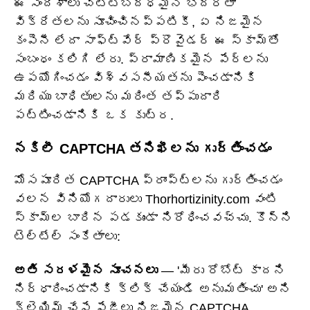
ఈ సందేశాలు చట్టబద్ధమైన భద్రతా
విక్రేతలను సూచించినప్పటికీ, ఏ నిజమైన
కంపెనీ లేదా సాఫ్ట్‌వేర్ ప్రొవైడర్ ఈ స్కామ్‌తో
సంబంధం కలిగి లేరు. ప్రామాణికమైన పేర్లను
ఉపయోగించడం విశ్వసనీయతను పెంచడానికి
మరియు బాధితులను మరింత తప్పుదారి
పట్టించడానికి ఒక కుట్ర.
నకిలీ CAPTCHA తనిఖీలను గుర్తించడం
మోసపూరిత CAPTCHA ప్రాంప్ట్‌లను గుర్తించడం
వలన వినియోగదారులు Thorhortizinity.com వంటి
స్కామ్‌ల బారిన పడకుండా నిరోధించవచ్చు. కొన్ని
టెల్‌టేల్ సంకేతాలు:
అతి సరళమైన సూచనలు
— 'మీరు రోబోట్ కాదని
నిర్ధారించడానికి క్లిక్ చేయండి అనుమతించు' అని
క్లెయిమ్ చేసే పేజీలు నిజమైన CAPTCHA