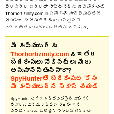
ప్రసిద్ధ భద్రతా సాఫ్ట్‌వేర్‌ను ఉపయోగించండి.
Thorhortizinity.com ఉపయోగించే మానిప్యులేటివ్
వ్యూహాలకు వ్యతిరేకంగా ఆన్‌లైన్‌లో
జాగ్రత్తగా ఉండటం ఉత్తమ రక్షణ.
మీ కంప్యూటర్‌కు
Thorhortizinity.com
& ఇతర
బెదిరింపులు సోకినట్లు మీరు
అనుమానిస్తున్నారా?
SpyHunterతో బెదిరింపుల కోసం
మీ కంప్యూటర్‌ని స్కాన్ చేయండి
SpyHunter అనేది శక్తివంతమైన మాల్వేర్
నివారణ మరియు రక్షణ సాధనం, ఇది
వినియోగదారులకు లోతైన సిస్టమ్ భద్రతా