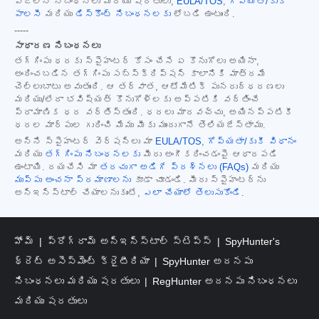
పేజీలోని నిబంధనలు మరియు షరతులు,
EULA/TOS
,
గోప్యత/కుకీ
పాలసీ
మరియు
డిస్కౌంట్ నిబంధనలకు
లోబడి ఉంటుంది.
-----
సాధారణ నిబంధనలు
తగ్గింపు ధరకు స్పైహంటర్ కోసం చేసే ఏ కొనుగోలు అయినా,
అందించబడిన తగ్గింపు సబ్‌స్క్రిప్షన్ కాలానికి మాత్రమే
చెల్లుబాటు అవుతుంది. ఆ తర్వాత, ఆటోమేటిక్ పునరుద్ధరణలు
మరియు/లేదా భవిష్యత్ కొనుగోళ్లకు అప్పటికి వర్తించే
ప్రామాణిక ధర వర్తిస్తుంది. ధరలు మారవచ్చు, అయినప్పటికీ
ధరల మార్పుల గురించి మేము మీకు ముందుగానే తెలియజేస్తాము.
అన్ని స్పైహంటర్ వెర్షన్‌లు మా
EULA/TOS
,
గోప్యతా/కుకీ విధానం
మరియు
తగ్గింపు నిబంధనలకు
మీరు అంగీకరించడంపై ఆధారపడి
ఉంటాయి. దయచేసి మా
తరచుగా అడిగే ప్రశ్నలు (FAQs)
మరియు
ముప్పు అంచనా ప్రమాణాలను
కూడా చూడండి. మీరు స్పైహంటర్‌ను
అన్‌ఇన్‌స్టాల్ చేయాలనుకుంటే,
ఎలా చేయాలో తెలుసుకోండి
.
హోమ్
ప్రోగ్రామ్ అన్‌ఇన్‌స్టాల్ స్టెప్స్
SpyHunter's
థ్రెట్ అసెస్‌మెంట్ క్రైటీరియా
SpyHunter అదనపు
నిబంధనలు మరియు షరతులు
RegHunter అదనపు నిబంధనలు
మరియు షరతులు