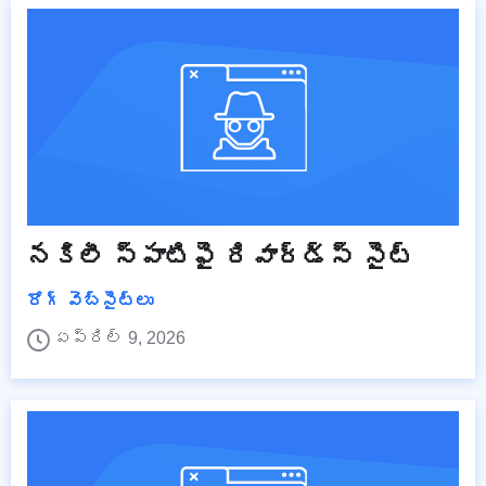
నకిలీ స్పాటిఫై రివార్డ్స్ సైట్
రోగ్ వెబ్‌సైట్‌లు
ఏప్రిల్ 9, 2026