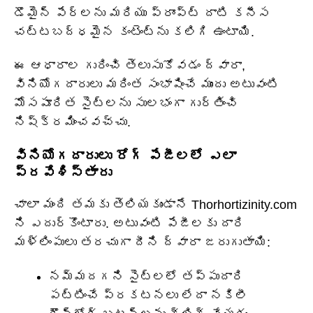
డొమైన్ పేర్లను మరియు ప్రాంప్ట్ దాటి కనీస
చట్టబద్ధమైన కంటెంట్‌ను కలిగి ఉంటాయి.
ఈ ఆధారాల గురించి తెలుసుకోవడం ద్వారా,
వినియోగదారులు మరింత సంభాషించే ముందు అటువంటి
మోసపూరిత సైట్‌లను సులభంగా గుర్తించి
నిష్క్రమించవచ్చు.
వినియోగదారులు రోగ్ పేజీలలో ఎలా
ప్రవేశిస్తారు
చాలా మంది తమకు తెలియకుండానే Thorhortizinity.com
ని ఎదుర్కొంటారు. అటువంటి పేజీలకు దారి
మళ్లింపులు తరచుగా దీని ద్వారా జరుగుతాయి:
నమ్మదగని సైట్‌లలో తప్పుదారి
పట్టించే ప్రకటనలు లేదా నకిలీ