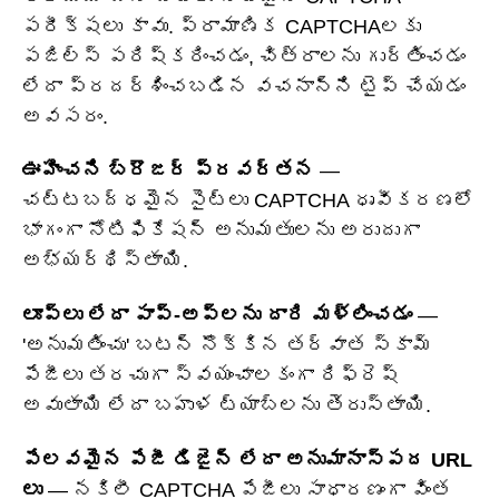
పరీక్షలు కావు. ప్రామాణిక CAPTCHAలకు
పజిల్స్ పరిష్కరించడం, చిత్రాలను గుర్తించడం
లేదా ప్రదర్శించబడిన వచనాన్ని టైప్ చేయడం
అవసరం.
ఊహించని బ్రౌజర్ ప్రవర్తన
—
చట్టబద్ధమైన సైట్‌లు CAPTCHA ధృవీకరణలో
భాగంగా నోటిఫికేషన్ అనుమతులను అరుదుగా
అభ్యర్థిస్తాయి.
లూప్‌లు లేదా పాప్-అప్‌లను దారి మళ్లించడం
—
'అనుమతించు' బటన్ నొక్కిన తర్వాత స్కామ్
పేజీలు తరచుగా స్వయంచాలకంగా రిఫ్రెష్
అవుతాయి లేదా బహుళ ట్యాబ్‌లను తెరుస్తాయి.
పేలవమైన పేజీ డిజైన్ లేదా అనుమానాస్పద URL
లు
— నకిలీ CAPTCHA పేజీలు సాధారణంగా వింత