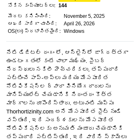
సోకిన కంప్యూటర్లు:
144
మొదట కనిపించింది:
November 5, 2025
ఆఖరి సారిగా చూచింది:
April 26, 2026
OS(లు) ప్రభావితమైంది:
Windows
నేటి డిజిటల్ రంగం లో, ఆన్‌లైన్‌లో జాగ్రత్తగా
ఉండటం గతంలో కంటే చాలా ముఖ్యం. సైబర్
నేరస్థులు నకిలీ హెచ్చరికలు, తప్పుదారి
పట్టించే పాప్-అప్‌లు మరియు మోసపూరిత
నోటిఫికేషన్‌ల ద్వారా వినియోగదారులను
మానిప్యులేట్ చేయడానికి నిరంతరం కొత్త
మార్గాలను రూపొందిస్తారు. అటువంటి ముప్పు
Thorhortizinity.com అనే మోసపూరిత సైట్ నుండి
వస్తుంది, ఇది సందర్శకులను మోసపూరిత
నోటిఫికేషన్‌లకు అనుమతి మంజూరు చేయడానికి
తప్పుదారి పట్టిస్తుంది, ఇది వారిని స్కామ్‌లు