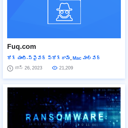
Fuq.com
రోగ్ యాంటీ-స్పైవేర్ ప్రోగ్రామ్
,
Mac మాల్వేర్
జూన్ 26, 2023
21,209