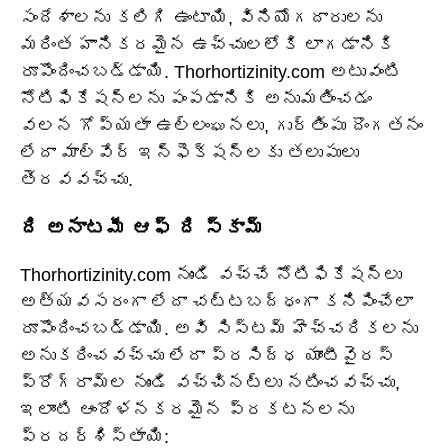
సందేశాలను కలిగి ఉంటాయి, వినియోగదారులను
మరింత హానికరమైన ఉచ్చులలోకి లాగడానికి
రూపొందించబడ్డాయి. Thorhortizinity.com అటువంటి
నోటిఫికేషన్‌లను పంపడానికి అనుమతించడం
వలన గోప్యతా ఉల్లంఘనలు, గుర్తింపు దొంగతనం
లేదా మాల్వేర్ ఇన్‌ఫెక్షన్‌లకు తలుపులు
తెరవవచ్చు.
ది అనాటమీ ఆఫ్ ది స్కామ్
Thorhortizinity.com నుండి వచ్చే నోటిఫికేషన్‌లు
అత్యవసరంగా లేదా చట్టబద్ధంగా కనిపించేలా
రూపొందించబడ్డాయి. అవి సిస్టమ్ హెచ్చరికలను
అనుకరించవచ్చు లేదా ప్రసిద్ధ యాంటీవైరస్
ప్రోగ్రామ్‌ల నుండి వచ్చినట్లు నటించవచ్చు,
ఇలాంటి ఆందోళనకరమైన ప్రకటనలను
ప్రదర్శిస్తాయి: