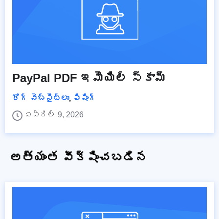
PayPal PDF ఇమెయిల్ స్కామ్
రోగ్ వెబ్‌సైట్‌లు
,
ఫిషింగ్
ఏప్రిల్ 9, 2026
అత్యంత వీక్షించబడిన