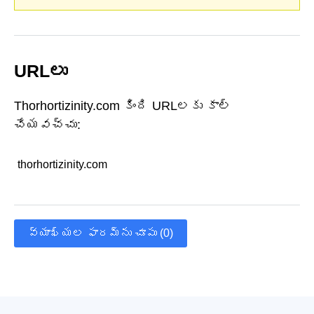
URLలు
Thorhortizinity.com కింది URLలకు కాల్
చేయవచ్చు:
thorhortizinity.com
వ్యాఖ్యల ఫారమ్‌ను చూపు (0)