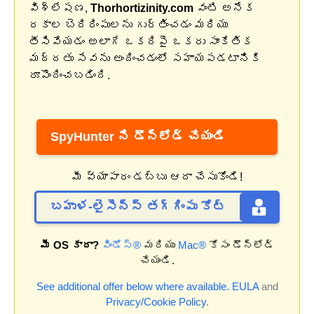
విశ్లేషణ,
Thorhortizinity.com
వంటి అనేక
రకాల బెదిరింపులను గుర్తించడం మరియు
తీసివేయడం అలాగే ఒకరిపై ఒకరు సాంకేతిక
మద్దతు సేవను అందించడంలో సహాయపడటానికి
రూపొందించబడింది.
SpyHunter ని డౌన్‌లోడ్ చేయండి
మీ వ్యాపారం డబ్బు ఆదా చేసుకోండి!
బహుళ-లైసెన్స్ తగ్గింపు కోట్
మీ OS కాదా?
విండోస్®
మరియు
Mac®
కోసం డౌన్‌లోడ్
చేయండి.
See additional offer below where available.
EULA
and
Privacy/Cookie Policy
.