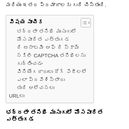
మరియు ఇతర ప్రమాదాలకు గురి చేస్తుంది.
విషయ సూచిక
భద్రతా తనిఖీ ముసుగులో
మోసపూరిత ఎత్తుగడ
ది అనాటమీ ఆఫ్ ది స్కామ్
నకిలీ CAPTCHA తనిఖీలను
గుర్తించడం
వినియోగదారులు రోగ్ పేజీలలో
ఎలా ప్రవేశిస్తారు
తుది ఆలోచనలు
URLలు
భద్రతా తనిఖీ ముసుగులో మోసపూరిత
ఎత్తుగడ