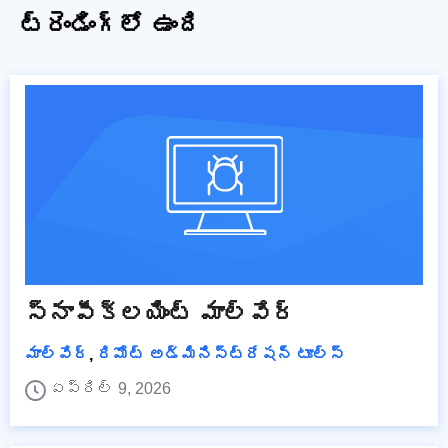
ట్రెండింగ్‌లో ఉంది
స్నాపీక్లయింట్ మాల్వేర్
మాల్వేర్
,
రిమోట్ అడ్మినిస్ట్రేషన్ టూల్స్
ఏప్రిల్ 9, 2026