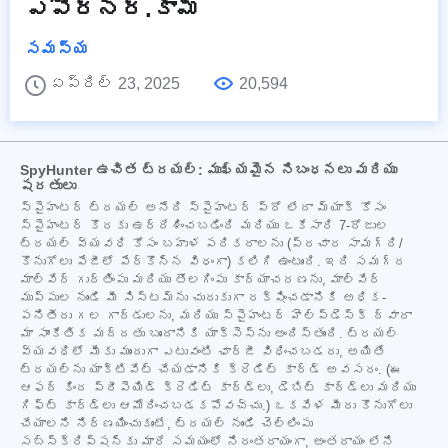
ఎపోర్నర్.కామ్
సమస్య
ఏప్రిల్ 23, 2025
20,594
SpyHunter ఉచిత ట్రయల్: ముఖ్యమైన నిబంధనలు మరియు
షరతులు
స్పైహంటర్ ట్రయల్ అనేది స్పైహంటర్ ప్రో లేదా మ్యాక్ కోసం
స్పైహంటర్ కొరకు ఉద్దేశించబడింది మరియు ఒకేసారి 7-రోజుల
ట్రయల్ వ్యవధి కోసం బహుళ పరికరాలను (ప్రచార సామగ్రి/
కొనుగోలు పేజీలో పేర్కొన్న విధంగా) కలిగి ఉంటుంది. ఇది సమగ్ర
మాల్వేర్ గుర్తింపు మరియు తొలగింపు కార్యాచరణను, మాల్వేర్
ముప్పుల నుండి మీ సిస్టమ్‌ను చురుకుగా రక్షించడానికి అధిక-
పనితీరు గల గార్డులను, మరియు స్పైహంటర్ హెల్ప్‌డెస్క్ ద్వారా
మా సాంకేతిక మద్దతు బృందానికి యాక్సెస్‌ను అందిస్తుంది. ట్రయల్
వ్యవధిలో మీకు ముందుగా ఎటువంటి ఛార్జీ విధించబడదు, అయితే
ట్రయల్‌ను యాక్టివేట్ చేయడానికి క్రెడిట్ కార్డ్ అవసరం. (ఈ
ఆఫర్ కింద ప్రీపెయిడ్ క్రెడిట్ కార్డ్‌లు, డెబిట్ కార్డ్‌లు మరియు
గిఫ్ట్ కార్డ్‌లు ఆమోదించబడకపోవచ్చు.) ఒకవేళ మీరు కొనుగోలు
చేయాలని నిర్ణయించుకుంటే, ట్రయల్ నుండి చెల్లింపు
సబ్‌స్క్రిప్షన్‌కు మారే సమయంలో నిరంతరాయంగా, అంతరాయం లేని