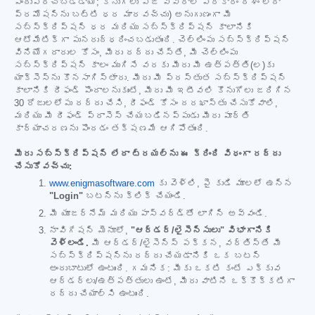
పొందుపరచబడ్డాయి; కొనుగోలు పేజీ వివరాల ప్రకారం దేశం లేదా
ప్రమోషన్‌ను బట్టి ధర మారవచ్చు) అనుగుణంగా మీ
సబ్‌స్క్రిప్షన్ ధర మరియు సబ్‌స్క్రిప్షన్ కాలానికి
ఆటోమేటిక్‌గా పునరుద్ధరించబడుతుంది. చెల్లింపు సబ్‌స్క్రిప్షన్
వినియోగదారుల కోసం, మీరు రద్దు చేస్తే, మీ చెల్లింపు
సబ్‌స్క్రిప్షన్ కాలం ముగిసే వరకు మీరు మీ ఉత్పత్తి(ల)కు
యాక్సెస్‌ను కొనసాగిస్తారు. మీరు మీ ప్రస్తుత సబ్‌స్క్రిప్షన్
కాలానికి రీఫండ్ పొందాలనుకుంటే, మీరు మీ ఇటీవలి కొనుగోలు జరిగిన
30 రోజులలోపు రద్దు చేసి, రీఫండ్ కోసం దరఖాస్తు చేసుకోవాలి,
మరియు మీ రీఫండ్ ప్రాసెస్ చేయబడినప్పుడు మీరు పూర్తి
కార్యాచరణను పొందడం తక్షణమే ఆగిపోతుంది.
మీరు సబ్‌స్క్రిప్షన్ లేదా ట్రయల్‌ను ఈ క్రింది విధంగా రద్దు
చేసుకోవచ్చు:
www.enigmasoftware.com
కు వెళ్లి, పై కుడి మూలలో ఉన్న
"Login"
బటన్‌ను క్లిక్ చేయండి.
మీ యూజర్‌నేమ్ మరియు పాస్‌వర్డ్‌తో లాగిన్ అవ్వండి.
నావిగేషన్ మెనూలో,
"ఆర్డర్/లైసెన్సులు" విభాగానికి
వెళ్లండి.
మీ ఆర్డర్/లైసెన్స్ పక్కన, వర్తిస్తే మీ
సబ్‌స్క్రిప్షన్‌ను రద్దు చేయడానికి ఒక బటన్
అందుబాటులో ఉంటుంది. గమనిక: మీకు ఒకటి కంటే ఎక్కువ
ఆర్డర్‌లు/ఉత్పత్తులు ఉంటే, మీరు వాటిని ఒక్కొక్కటిగా
రద్దు చేయాల్సి ఉంటుంది.