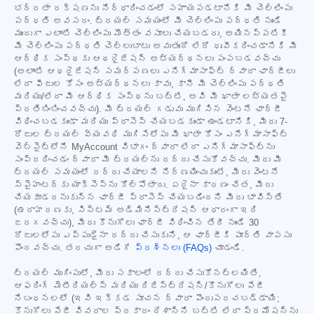
భద్రతా రక్షణను నిర్ధారించడంలో సహాయపడటానికి మీ చెల్లింపు
పద్ధతి అవసరం. ట్రయల్ సమయంలో మీ చెల్లింపు పద్ధతి నుండి
ముందుగా ఎలాంటి చెల్లింపు మొత్తం వసూలు చేయబడదు, అయినప్పటికీ
మీ చెల్లింపు పద్ధతి చెల్లుబాటు అవుతుందో లేదో ధృవీకరించడానికి మీ
ఆర్థిక సంస్థకు ఆథరైజేషన్ అభ్యర్థనలు పంపబడవచ్చు
(అలాంటి ఆథరైజేషన్ సమర్పణలు ఎనిగ్మాసాఫ్ట్ ద్వారా ఛార్జీలు
లేదా ఫీజుల కోసం అభ్యర్థనలు కావు, కానీ మీ చెల్లింపు పద్ధతి
మరియు/లేదా మీ ఆర్థిక సంస్థను బట్టి, అవి మీ ఖాతా లభ్యతపై
ప్రతిబింబించవచ్చు). మీ ట్రయల్ గడువు ముగిసిన వెంటనే ఛార్జీ
విధించబడకుండా మరియు ప్రాసెస్ చేయబడకుండా ఉండటానికి, మీరు 7-
రోజుల ట్రయల్ వ్యవధి ముగిసేలోపు మీ ఖాతా కోసం ఎనిగ్మాసాఫ్ట్
వెబ్‌సైట్‌లోని MyAccount విభాగం ద్వారా లేదా ఎనిగ్మాసాఫ్ట్‌ను
సంప్రదించడం ద్వారా మీ ట్రయల్‌ను రద్దు చేసుకోవచ్చు. మీరు మీ
ట్రయల్ సమయంలో రద్దు చేయాలని నిర్ణయించుకుంటే, మీరు వెంటనే
స్పైహంటర్‌కు యాక్సెస్‌ను కోల్పోతారు. ఏదైనా కారణం చేత, మీరు
చేయకూడదనుకున్న ఛార్జీ ప్రాసెస్ చేయబడిందని మీరు భావిస్తే
(ఉదాహరణకు, సిస్టమ్ అడ్మినిస్ట్రేషన్ ఆధారంగా ఇది
జరగవచ్చు), మీరు కొనుగోలు ఛార్జీ విధించిన తేదీ నుండి 30
రోజులలోపు ఎప్పుడైనా రద్దు చేసుకుని, ఆ ఛార్జీకి పూర్తి వాపసు
పొందవచ్చు. తరచుగా అడిగే
ప్రశ్నలు (FAQs)
చూడండి.
ట్రయల్ ముగింపులో, మీరు సకాలంలో రద్దు చేసుకోనట్లయితే,
ఆఫరింగ్ మెటీరియల్స్ మరియు రిజిస్ట్రేషన్/కొనుగోలు పేజీ
నిబంధనలలో (ఇవి ఇక్కడ సూచన ద్వారా పొందుపరచబడ్డాయి;
కొనుగోలు పేజీ వివరాల ప్రకారం దేశాన్ని బట్టి లేదా ప్రమోషన్‌ను