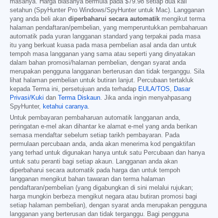
masanya. Harga biasanya bermula pada
$79.98
setiap dua kali
setahun (SpyHunter Pro Windows/SpyHunter untuk Mac). Langganan
yang anda beli akan
diperbaharui secara automatik
mengikut terma
halaman pendaftaran/pembelian, yang memperuntukkan pembaharuan
automatik pada yuran langganan standard yang terpakai pada masa
itu yang berkuat kuasa pada masa pembelian asal anda dan untuk
tempoh masa langganan yang sama atau seperti yang dinyatakan
dalam bahan promosi/halaman pembelian, dengan syarat anda
merupakan pengguna langganan berterusan dan tidak terganggu. Sila
lihat halaman pembelian untuk butiran lanjut. Percubaan tertakluk
kepada Terma ini, persetujuan anda terhadap
EULA/TOS
,
Dasar
Privasi/Kuki
dan
Terma Diskaun
. Jika anda ingin menyahpasang
SpyHunter,
ketahui caranya
.
Untuk pembayaran pembaharuan automatik langganan anda,
peringatan e-mel akan dihantar ke alamat e-mel yang anda berikan
semasa mendaftar sebelum setiap tarikh pembayaran. Pada
permulaan percubaan anda, anda akan menerima kod pengaktifan
yang terhad untuk digunakan hanya untuk satu Percubaan dan hanya
untuk satu peranti bagi setiap akaun. Langganan anda akan
diperbaharui secara automatik pada harga dan untuk tempoh
langganan mengikut bahan tawaran dan terma halaman
pendaftaran/pembelian (yang digabungkan di sini melalui rujukan;
harga mungkin berbeza mengikut negara atau butiran promosi bagi
setiap halaman pembelian), dengan syarat anda merupakan pengguna
langganan yang berterusan dan tidak terganggu. Bagi pengguna