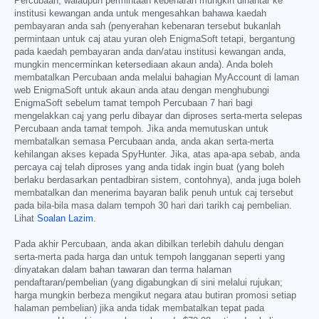
Percubaan, walaupun permintaan kebenaran mungkin dihantar ke
institusi kewangan anda untuk mengesahkan bahawa kaedah
pembayaran anda sah (penyerahan kebenaran tersebut bukanlah
permintaan untuk caj atau yuran oleh EnigmaSoft tetapi, bergantung
pada kaedah pembayaran anda dan/atau institusi kewangan anda,
mungkin mencerminkan ketersediaan akaun anda). Anda boleh
membatalkan Percubaan anda melalui bahagian MyAccount di laman
web EnigmaSoft untuk akaun anda atau dengan menghubungi
EnigmaSoft sebelum tamat tempoh Percubaan 7 hari bagi
mengelakkan caj yang perlu dibayar dan diproses serta-merta selepas
Percubaan anda tamat tempoh. Jika anda memutuskan untuk
membatalkan semasa Percubaan anda, anda akan serta-merta
kehilangan akses kepada SpyHunter. Jika, atas apa-apa sebab, anda
percaya caj telah diproses yang anda tidak ingin buat (yang boleh
berlaku berdasarkan pentadbiran sistem, contohnya), anda juga boleh
membatalkan dan menerima bayaran balik penuh untuk caj tersebut
pada bila-bila masa dalam tempoh 30 hari dari tarikh caj pembelian.
Lihat
Soalan Lazim
.
Pada akhir Percubaan, anda akan dibilkan terlebih dahulu dengan
serta-merta pada harga dan untuk tempoh langganan seperti yang
dinyatakan dalam bahan tawaran dan terma halaman
pendaftaran/pembelian (yang digabungkan di sini melalui rujukan;
harga mungkin berbeza mengikut negara atau butiran promosi setiap
halaman pembelian) jika anda tidak membatalkan tepat pada