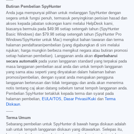
Butiran Pembelian SpyHunter
Anda juga mempunyai pilihan untuk melanggan SpyHunter dengan
segera untuk fungsi penuh, termasuk penyingkiran perisian hasad dan
akses kepada jabatan sokongan kami melalui HelpDesk kami,
biasanya bermula pada
$49.98
setiap setengah tahun (SpyHunter
Basic Windows) dan
$79.98
setiap setengah tahun (SpyHunter Pro
Windows/SpyHunter untuk Mac) mengikut bahan tawaran dan terma
halaman pendaftaran/pembelian (yang digabungkan di sini melalui
rujukan; harga mungkin berbeza mengikut negara atau butiran promosi
setiap halaman pembelian). Langganan anda akan
diperbaharui
secara automatik
pada yuran langganan standard yang terpakai pada
masa langganan pembelian asal anda dan untuk tempoh langganan
yang sama atau seperti yang dinyatakan dalam halaman bahan
promosi/pembelian, dengan syarat anda merupakan pengguna
langganan berterusan dan tidak terganggu dan anda akan menerima
notis tentang caj akan datang sebelum tamat tempoh langganan anda.
Pembelian SpyHunter tertakluk kepada terma dan syarat pada
halaman pembelian,
EULA/TOS
,
Dasar Privasi/Kuki
dan
Terma
Diskaun
.
------
Terma Umum
Sebarang pembelian untuk SpyHunter di bawah harga diskaun adalah
sah untuk tempoh langganan diskaun yang ditawarkan. Selepas itu,