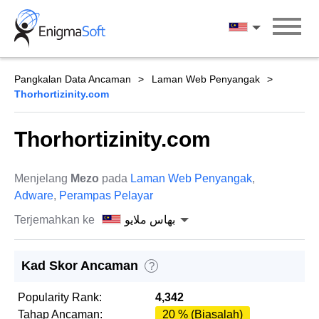
Skip
to
بهاس ملايو
content
Pangkalan Data Ancaman
Laman Web Penyangak
Thorhortizinity.com
Thorhortizinity.com
Menjelang
Mezo
pada
Laman Web Penyangak
,
Adware
,
Perampas Pelayar
Terjemahkan ke
بهاس ملايو
Kad Skor Ancaman
?
Popularity Rank:
4,342
Tahap Ancaman:
20 % (Biasalah)