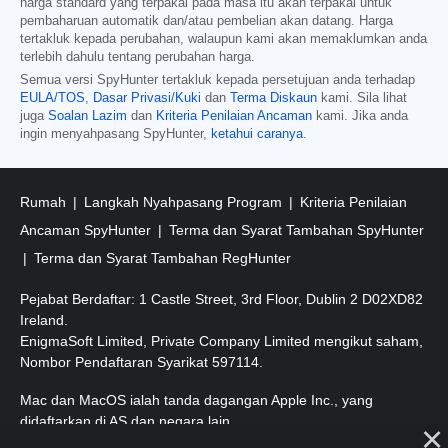
harga standard yang terpakai pada masa itu akan terpakai untuk
pembaharuan automatik dan/atau pembelian akan datang. Harga
tertakluk kepada perubahan, walaupun kami akan memaklumkan anda
terlebih dahulu tentang perubahan harga.
Semua versi SpyHunter tertakluk kepada persetujuan anda terhadap
EULA/TOS
,
Dasar Privasi/Kuki
dan
Terma Diskaun
kami. Sila lihat
juga
Soalan Lazim
dan
Kriteria Penilaian Ancaman
kami. Jika anda
ingin menyahpasang SpyHunter,
ketahui caranya
.
Rumah
Langkah Nyahpasang Program
Kriteria Penilaian
Ancaman SpyHunter
Terma dan Syarat Tambahan SpyHunter
Terma dan Syarat Tambahan RegHunter
Pejabat Berdaftar: 1 Castle Street, 3rd Floor, Dublin 2 D02XD82
Ireland.
EnigmaSoft Limited, Private Company Limited mengikut saham,
Nombor Pendaftaran Syarikat 597114.
Mac dan MacOS ialah tanda dagangan Apple Inc., yang
didaftarkan di AS dan negara lain.