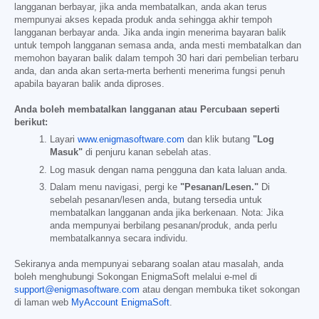
langganan berbayar, jika anda membatalkan, anda akan terus
mempunyai akses kepada produk anda sehingga akhir tempoh
langganan berbayar anda. Jika anda ingin menerima bayaran balik
untuk tempoh langganan semasa anda, anda mesti membatalkan dan
memohon bayaran balik dalam tempoh 30 hari dari pembelian terbaru
anda, dan anda akan serta-merta berhenti menerima fungsi penuh
apabila bayaran balik anda diproses.
Anda boleh membatalkan langganan atau Percubaan seperti
berikut:
Layari
www.enigmasoftware.com
dan klik butang
"Log
Masuk"
di penjuru kanan sebelah atas.
Log masuk dengan nama pengguna dan kata laluan anda.
Dalam menu navigasi, pergi ke
"Pesanan/Lesen."
Di
sebelah pesanan/lesen anda, butang tersedia untuk
membatalkan langganan anda jika berkenaan. Nota: Jika
anda mempunyai berbilang pesanan/produk, anda perlu
membatalkannya secara individu.
Sekiranya anda mempunyai sebarang soalan atau masalah, anda
boleh menghubungi Sokongan EnigmaSoft melalui e-mel di
support@enigmasoftware.com
atau dengan membuka tiket sokongan
di laman web
MyAccount EnigmaSoft
.
------