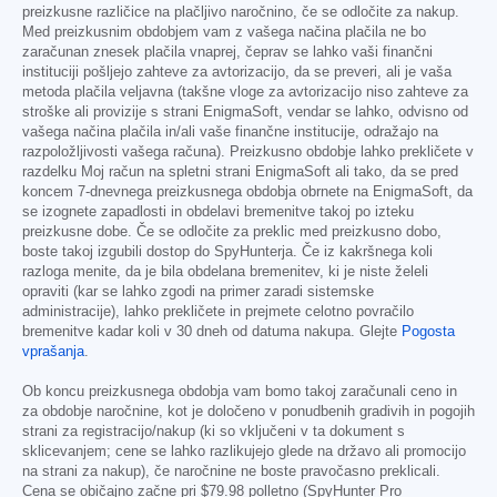
preizkusne različice na plačljivo naročnino, če se odločite za nakup.
Med preizkusnim obdobjem vam z vašega načina plačila ne bo
zaračunan znesek plačila vnaprej, čeprav se lahko vaši finančni
instituciji pošljejo zahteve za avtorizacijo, da se preveri, ali je vaša
metoda plačila veljavna (takšne vloge za avtorizacijo niso zahteve za
stroške ali provizije s strani EnigmaSoft, vendar se lahko, odvisno od
vašega načina plačila in/ali vaše finančne institucije, odražajo na
razpoložljivosti vašega računa). Preizkusno obdobje lahko prekličete v
razdelku Moj račun na spletni strani EnigmaSoft ali tako, da se pred
koncem 7-dnevnega preizkusnega obdobja obrnete na EnigmaSoft, da
se izognete zapadlosti in obdelavi bremenitve takoj po izteku
preizkusne dobe. Če se odločite za preklic med preizkusno dobo,
boste takoj izgubili dostop do SpyHunterja. Če iz kakršnega koli
razloga menite, da je bila obdelana bremenitev, ki je niste želeli
opraviti (kar se lahko zgodi na primer zaradi sistemske
administracije), lahko prekličete in prejmete celotno povračilo
bremenitve kadar koli v 30 dneh od datuma nakupa. Glejte
Pogosta
vprašanja
.
Ob koncu preizkusnega obdobja vam bomo takoj zaračunali ceno in
za obdobje naročnine, kot je določeno v ponudbenih gradivih in pogojih
strani za registracijo/nakup (ki so vključeni v ta dokument s
sklicevanjem; cene se lahko razlikujejo glede na državo ali promocijo
na strani za nakup), če naročnine ne boste pravočasno preklicali.
Cena se običajno začne pri
$79.98
polletno (SpyHunter Pro