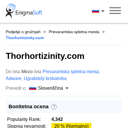
Skip
to
Slovenščina
content
Podjetje o grožnjah
Prevarantska spletna mesta
Thorhortizinity.com
Thorhortizinity.com
Do leta
Mezo
leta
Prevarantska spletna mesta
,
Adware
,
Ugrabitelji brskalnika
Prevedi v:
Slovenščina
Bonitetna ocena
?
Popularity Rank:
4,342
Stopnja nevarnosti:
20 % (Normalno)