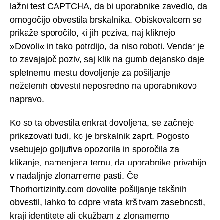
lažni test CAPTCHA, da bi uporabnike zavedlo, da
omogočijo obvestila brskalnika. Obiskovalcem se
prikaže sporočilo, ki jih poziva, naj kliknejo
»Dovoli« in tako potrdijo, da niso roboti. Vendar je
to zavajajoč poziv, saj klik na gumb dejansko daje
spletnemu mestu dovoljenje za pošiljanje
neželenih obvestil neposredno na uporabnikovo
napravo.
Ko so ta obvestila enkrat dovoljena, se začnejo
prikazovati tudi, ko je brskalnik zaprt. Pogosto
vsebujejo goljufiva opozorila in sporočila za
klikanje, namenjena temu, da uporabnike privabijo
v nadaljnje zlonamerne pasti. Če
Thorhortizinity.com dovolite pošiljanje takšnih
obvestil, lahko to odpre vrata kršitvam zasebnosti,
kraji identitete ali okužbam z zlonamerno