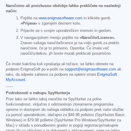
Naročnino ali preizkusno obdobje lahko prekličete na naslednji
način:
Pojdite na
www.enigmasoftware.com
in kliknite gumb
»Prijava«
v zgornjem desnem kotu.
Prijavite se s svojim uporabniškim imenom in geslom.
V navigacijskem meniju pojdite na
»Naročilo/Licence«.
Zraven vašega naročila/licence je na voljo gumb za preklic
naročnine, če je to primerno. Opomba: Če imate več
naročil/izdelkov, jih boste morali preklicati posamično.
Če imate kakršna koli vprašanja ali težave, se lahko obrnete na
podporo EnigmaSoft po e-pošti na
support@enigmasoftware.com
ali
tako, da odprete zahtevo za podporo na spletni strani
EnigmaSoft
MyAccount
.
------
Podrobnosti o nakupu SpyHunterja
Prav tako se lahko takoj naročite na SpyHunter za polno
funkcionalnost, vključno z odstranitvijo zlonamerne programske
opreme in dostopom do našega oddelka za podporo prek naše službe
za pomoč uporabnikom, običajno za
$49.98
polletno (SpyHunter Basic
Windows) in
$79.98
polletno (SpyHunter Pro Windows/SpyHunter za
Mac) v skladu s ponudbenimi gradivi in pogoji registracije/nakupne
strani (ki so vključeni v ta dokument s sklicevanjem; cene se lahko