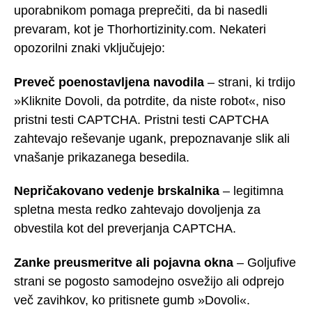
uporabnikom pomaga preprečiti, da bi nasedli
prevaram, kot je Thorhortizinity.com. Nekateri
opozorilni znaki vključujejo:
Preveč poenostavljena navodila
– strani, ki trdijo
»Kliknite Dovoli, da potrdite, da niste robot«, niso
pristni testi CAPTCHA. Pristni testi CAPTCHA
zahtevajo reševanje ugank, prepoznavanje slik ali
vnašanje prikazanega besedila.
Nepričakovano vedenje brskalnika
– legitimna
spletna mesta redko zahtevajo dovoljenja za
obvestila kot del preverjanja CAPTCHA.
Zanke preusmeritve ali pojavna okna
– Goljufive
strani se pogosto samodejno osvežijo ali odprejo
več zavihkov, ko pritisnete gumb »Dovoli«.