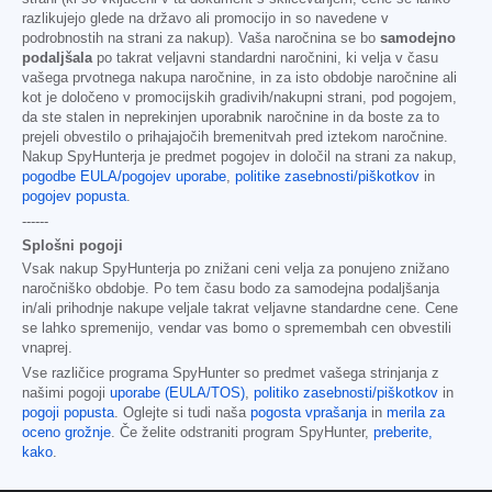
razlikujejo glede na državo ali promocijo in so navedene v
podrobnostih na strani za nakup). Vaša naročnina se bo
samodejno
podaljšala
po takrat veljavni standardni naročnini, ki velja v času
vašega prvotnega nakupa naročnine, in za isto obdobje naročnine ali
kot je določeno v promocijskih gradivih/nakupni strani, pod pogojem,
da ste stalen in neprekinjen uporabnik naročnine in da boste za to
prejeli obvestilo o prihajajočih bremenitvah pred iztekom naročnine.
Nakup SpyHunterja je predmet pogojev in določil na strani za nakup,
pogodbe EULA/pogojev uporabe
,
politike zasebnosti/piškotkov
in
pogojev popusta
.
------
Splošni pogoji
Vsak nakup SpyHunterja po znižani ceni velja za ponujeno znižano
naročniško obdobje. Po tem času bodo za samodejna podaljšanja
in/ali prihodnje nakupe veljale takrat veljavne standardne cene. Cene
se lahko spremenijo, vendar vas bomo o spremembah cen obvestili
vnaprej.
Vse različice programa SpyHunter so predmet vašega strinjanja z
našimi pogoji
uporabe (EULA/TOS)
,
politiko zasebnosti/piškotkov
in
pogoji popusta
. Oglejte si tudi naša
pogosta vprašanja
in
merila za
oceno grožnje
. Če želite odstraniti program SpyHunter,
preberite,
kako
.