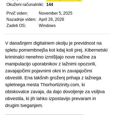
Okuženi računalniki:
144
Prvič viden:
November 5, 2025
Nazadnje viden:
April 26, 2026
Zadeti OS:
Windows
V današnjem digitalnem okolju je previdnost na
spletu pomembnejša kot kdaj koli prej. Kibernetski
kriminalci nenehno izmišljajo nove načine za
manipulacijo uporabnikov z lažnimi opozorili,
zavajajočimi pojavnimi okni in zavajajočimi
obvestili. Ena takšnih groženj prihaja z lažnega
spletnega mesta Thorhortizinity.com, ki
obiskovalce zavaja, da dajo dovoljenje za vsiljiva
obvestila, ki jih lahko izpostavijo prevaram in
drugim tveganjem.