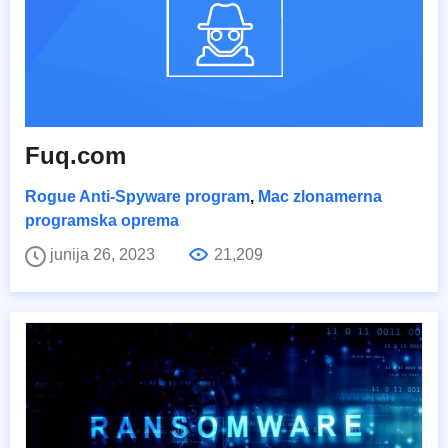
Fuq.com
Rogue Anti-Spyware program
,
Mac zlonamerna
programska oprema
junija 26, 2023
21,209