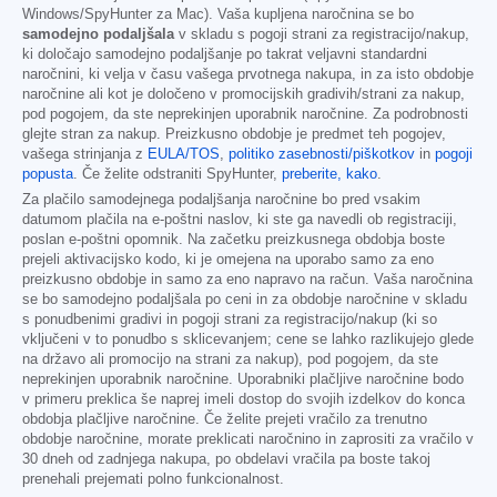
Windows/SpyHunter za Mac). Vaša kupljena naročnina se bo
samodejno podaljšala
v skladu s pogoji strani za registracijo/nakup,
ki določajo samodejno podaljšanje po takrat veljavni standardni
naročnini, ki velja v času vašega prvotnega nakupa, in za isto obdobje
naročnine ali kot je določeno v promocijskih gradivih/strani za nakup,
pod pogojem, da ste neprekinjen uporabnik naročnine. Za podrobnosti
glejte stran za nakup. Preizkusno obdobje je predmet teh pogojev,
vašega strinjanja z
EULA/TOS
,
politiko zasebnosti/piškotkov
in
pogoji
popusta
. Če želite odstraniti SpyHunter,
preberite, kako
.
Za plačilo samodejnega podaljšanja naročnine bo pred vsakim
datumom plačila na e-poštni naslov, ki ste ga navedli ob registraciji,
poslan e-poštni opomnik. Na začetku preizkusnega obdobja boste
prejeli aktivacijsko kodo, ki je omejena na uporabo samo za eno
preizkusno obdobje in samo za eno napravo na račun. Vaša naročnina
se bo samodejno podaljšala po ceni in za obdobje naročnine v skladu
s ponudbenimi gradivi in pogoji strani za registracijo/nakup (ki so
vključeni v to ponudbo s sklicevanjem; cene se lahko razlikujejo glede
na državo ali promocijo na strani za nakup), pod pogojem, da ste
neprekinjen uporabnik naročnine. Uporabniki plačljive naročnine bodo
v primeru preklica še naprej imeli dostop do svojih izdelkov do konca
obdobja plačljive naročnine. Če želite prejeti vračilo za trenutno
obdobje naročnine, morate preklicati naročnino in zaprositi za vračilo v
30 dneh od zadnjega nakupa, po obdelavi vračila pa boste takoj
prenehali prejemati polno funkcionalnost.