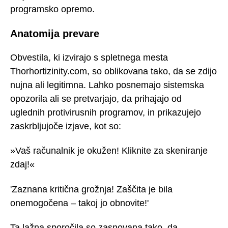
programsko opremo.
Anatomija prevare
Obvestila, ki izvirajo s spletnega mesta
Thorhortizinity.com, so oblikovana tako, da se zdijo
nujna ali legitimna. Lahko posnemajo sistemska
opozorila ali se pretvarjajo, da prihajajo od
uglednih protivirusnih programov, in prikazujejo
zaskrbljujoče izjave, kot so:
»Vaš računalnik je okužen! Kliknite za skeniranje
zdaj!«
'Zaznana kritična grožnja! Zaščita je bila
onemogočena – takoj jo obnovite!'
Ta lažna sporočila so zasnovana tako, da