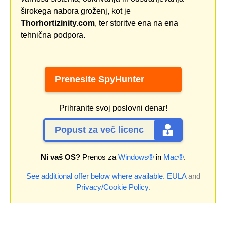
širokega nabora groženj, kot je
Thorhortizinity.com
, ter storitve ena na ena
tehnična podpora.
Prenesite SpyHunter
Prihranite svoj poslovni denar!
Popust za več licenc
Ni vaš OS?
Prenos za
Windows®
in
Mac®
.
See additional offer below where available.
EULA
and
Privacy/Cookie Policy
.