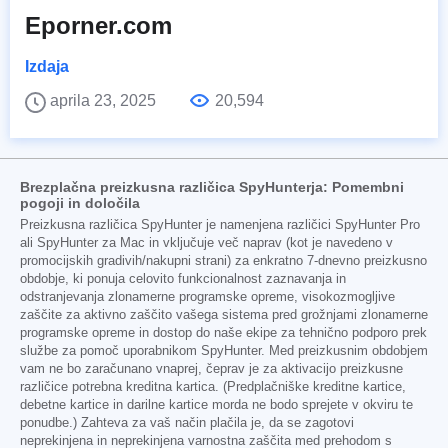
Eporner.com
Izdaja
aprila 23, 2025
20,594
Brezplačna preizkusna različica SpyHunterja: Pomembni
pogoji in določila
Preizkusna različica SpyHunter je namenjena različici SpyHunter Pro
ali SpyHunter za Mac in vključuje več naprav (kot je navedeno v
promocijskih gradivih/nakupni strani) za enkratno 7-dnevno preizkusno
obdobje, ki ponuja celovito funkcionalnost zaznavanja in
odstranjevanja zlonamerne programske opreme, visokozmogljive
zaščite za aktivno zaščito vašega sistema pred grožnjami zlonamerne
programske opreme in dostop do naše ekipe za tehnično podporo prek
službe za pomoč uporabnikom SpyHunter. Med preizkusnim obdobjem
vam ne bo zaračunano vnaprej, čeprav je za aktivacijo preizkusne
različice potrebna kreditna kartica. (Predplačniške kreditne kartice,
debetne kartice in darilne kartice morda ne bodo sprejete v okviru te
ponudbe.) Zahteva za vaš način plačila je, da se zagotovi
neprekinjena in neprekinjena varnostna zaščita med prehodom s