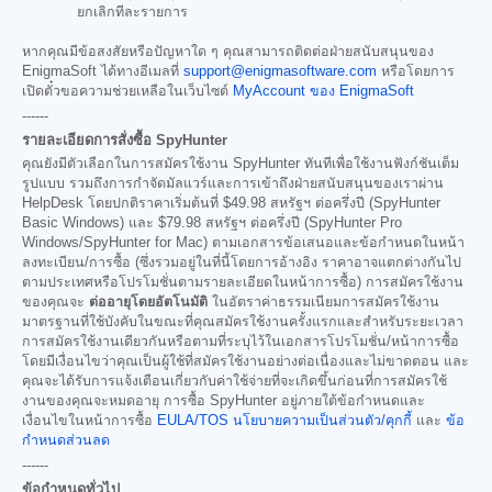
ยกเลิกทีละรายการ
หากคุณมีข้อสงสัยหรือปัญหาใด ๆ คุณสามารถติดต่อฝ่ายสนับสนุนของ
EnigmaSoft ได้ทางอีเมลที่
support@enigmasoftware.com
หรือโดยการ
เปิดตั๋วขอความช่วยเหลือในเว็บไซต์
MyAccount ของ EnigmaSoft
------
รายละเอียดการสั่งซื้อ SpyHunter
คุณยังมีตัวเลือกในการสมัครใช้งาน SpyHunter ทันทีเพื่อใช้งานฟังก์ชันเต็ม
รูปแบบ รวมถึงการกำจัดมัลแวร์และการเข้าถึงฝ่ายสนับสนุนของเราผ่าน
HelpDesk โดยปกติราคาเริ่มต้นที่
$49.98
สหรัฐฯ ต่อครึ่งปี (SpyHunter
Basic Windows) และ
$79.98
สหรัฐฯ ต่อครึ่งปี (SpyHunter Pro
Windows/SpyHunter for Mac) ตามเอกสารข้อเสนอและข้อกำหนดในหน้า
ลงทะเบียน/การซื้อ (ซึ่งรวมอยู่ในที่นี้โดยการอ้างอิง ราคาอาจแตกต่างกันไป
ตามประเทศหรือโปรโมชั่นตามรายละเอียดในหน้าการซื้อ) การสมัครใช้งาน
ของคุณจะ
ต่ออายุโดยอัตโนมัติ
ในอัตราค่าธรรมเนียมการสมัครใช้งาน
มาตรฐานที่ใช้บังคับในขณะที่คุณสมัครใช้งานครั้งแรกและสำหรับระยะเวลา
การสมัครใช้งานเดียวกันหรือตามที่ระบุไว้ในเอกสารโปรโมชั่น/หน้าการซื้อ
โดยมีเงื่อนไขว่าคุณเป็นผู้ใช้ที่สมัครใช้งานอย่างต่อเนื่องและไม่ขาดตอน และ
คุณจะได้รับการแจ้งเตือนเกี่ยวกับค่าใช้จ่ายที่จะเกิดขึ้นก่อนที่การสมัครใช้
งานของคุณจะหมดอายุ การซื้อ SpyHunter อยู่ภายใต้ข้อกำหนดและ
เงื่อนไขในหน้าการซื้อ
EULA/TOS
นโยบายความเป็นส่วนตัว/คุกกี้
และ
ข้อ
กำหนดส่วนลด
------
ข้อกำหนดทั่วไป