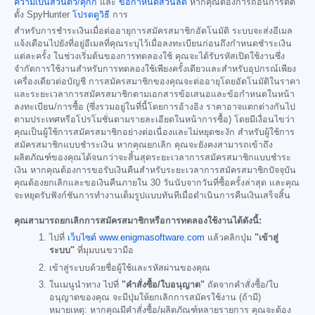
ความเป็นส่วนตัว/คุกกี้
และ
ข้อกำหนดส่วนลด
หากคุณต้องการถอนการติด
ตั้ง SpyHunter
โปรดดูวิธี
การ
สำหรับการชำระเงินเมื่อต่ออายุการสมัครสมาชิกอัตโนมัติ ระบบจะส่งอีเมล
แจ้งเตือนไปยังที่อยู่อีเมลที่คุณระบุไว้เมื่อลงทะเบียนก่อนถึงกำหนดชำระเงิน
แต่ละครั้ง ในช่วงเริ่มต้นของการทดลองใช้ คุณจะได้รับรหัสเปิดใช้งานซึ่ง
จำกัดการใช้งานสำหรับการทดลองใช้เพียงครั้งเดียวและสำหรับอุปกรณ์เพียง
เครื่องเดียวต่อบัญชี การสมัครสมาชิกของคุณจะต่ออายุโดยอัตโนมัติในราคา
และระยะเวลาการสมัครสมาชิกตามเอกสารข้อเสนอและข้อกำหนดในหน้า
ลงทะเบียน/การซื้อ (ซึ่งรวมอยู่ในที่นี้โดยการอ้างอิง ราคาอาจแตกต่างกันไป
ตามประเทศหรือโปรโมชั่นตามรายละเอียดในหน้าการซื้อ) โดยมีเงื่อนไขว่า
คุณเป็นผู้ใช้การสมัครสมาชิกอย่างต่อเนื่องและไม่หยุดชะงัก สำหรับผู้ใช้การ
สมัครสมาชิกแบบชำระเงิน หากคุณยกเลิก คุณจะยังคงสามารถเข้าถึง
ผลิตภัณฑ์ของคุณได้จนกว่าจะสิ้นสุดระยะเวลาการสมัครสมาชิกแบบชำระ
เงิน หากคุณต้องการขอรับเงินคืนสำหรับระยะเวลาการสมัครสมาชิกปัจจุบัน
คุณต้องยกเลิกและขอเงินคืนภายใน 30 วันนับจากวันที่ซื้อครั้งล่าสุด และคุณ
จะหยุดรับฟังก์ชันการทำงานเต็มรูปแบบทันทีเมื่อดำเนินการคืนเงินเสร็จสิ้น
คุณสามารถยกเลิกการสมัครสมาชิกหรือการทดลองใช้งานได้ดังนี้:
ไปที่
เว็บไซต์ www.enigmasoftware.com
แล้วคลิกปุ่ม
"เข้าสู่
ระบบ"
ที่มุมบนขวามือ
เข้าสู่ระบบด้วยชื่อผู้ใช้และรหัสผ่านของคุณ
ในเมนูนำทาง ไปที่
"คำสั่งซื้อ/ใบอนุญาต"
ถัดจากคำสั่งซื้อ/ใบ
อนุญาตของคุณ จะมีปุ่มให้ยกเลิกการสมัครใช้งาน (ถ้ามี)
หมายเหตุ: หากคุณมีคำสั่งซื้อ/ผลิตภัณฑ์หลายรายการ คุณจะต้อง