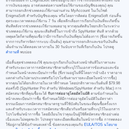
ธรรมเนียมจาก EnigmaSoft แต่ขึ้นอยู่กับวิธีการชำระเงินและ/หรือสถาบัน
การเงินของคุณ อาจส่งผลต่อความพร้อมใช้งานของบัญชีของคุณ) คุณ
สามารถยกเลิกช่วงทดลองใช้งานผ่านส่วน MyAccount ในเว็บไซต์
EnigmaSoft สำหรับบัญชีของคุณ หรือโดยการติดต่อ EnigmaSoft ก่อนสิ้น
สุดระยะเวลาทดลองใช้งาน 7 วัน เพื่อหลีกเลี่ยงการเรียกเก็บเงินที่จะเกิดขึ้น
ทันทีหลังจากช่วงทดลองใช้งานหมดอายุ หากคุณตัดสินใจยกเลิกในระหว่าง
ช่วงทดลองใช้งาน คุณจะเสียสิทธิ์ในการเข้าถึง SpyHunter ทันที หากด้วย
เหตุผลใดก็ตามที่คุณเชื่อว่ามีการเรียกเก็บเงินที่คุณไม่ต้องการ (ซึ่งอาจเกิดขึ้น
จากการบริหารจัดการระบบ เป็นต้น) คุณสามารถยกเลิกและขอรับเงินคืน
เต็มจำนวนได้ตลอดเวลาภายใน 30 วันนับจากวันที่เรียกเก็บเงิน โปรดดู
คำถามที่
พบบ่อย
เมื่อสิ้นสุดช่วงทดลองใช้ คุณจะถูกเรียกเก็บเงินล่วงหน้าทันทีในราคาและ
สำหรับระยะเวลาการสมัครสมาชิกตามที่ระบุไว้ในเอกสารข้อเสนอและข้อ
กำหนดในหน้าลงทะเบียน/การซื้อ (ซึ่งรวมอยู่ในที่นี้โดยการอ้างอิง ราคาอาจ
แตกต่างกันไปตามประเทศหรือโปรโมชั่นตามรายละเอียดในหน้าการซื้อ)
หากคุณไม่ได้ยกเลิกภายในเวลาที่กำหนด โดยปกติราคาจะเริ่มต้นที่
$79.98
ต่อครึ่งปี (SpyHunter Pro สำหรับ Windows/SpyHunter สำหรับ Mac) การ
สมัครสมาชิกที่คุณซื้อจะได้
รับการต่ออายุโดยอัตโนมัติ
ตามข้อกำหนดใน
หน้าลงทะเบียน/การซื้อ ซึ่งกำหนดให้มีการต่ออายุอัตโนมัติในอัตราค่า
ธรรมเนียมการสมัครสมาชิกมาตรฐานที่ใช้บังคับในขณะที่คุณซื้อครั้งแรก
และสำหรับระยะเวลาการสมัครสมาชิกเดียวกันหรือตามที่ระบุไว้ในเอกสาร
โปรโมชั่น/หน้าการซื้อ โดยมีเงื่อนไขว่าคุณเป็นผู้ใช้ที่สมัครสมาชิกอย่างต่อ
เนื่องและไม่หยุดชะงัก โปรดดูรายละเอียดเพิ่มเติมในหน้าการซื้อ การทดลอง
ใช้อยู่ภายใต้ข้อกำหนดเหล่านี้ ข้อตกลงของคุณกับ
EULA/TOS
นโยบาย