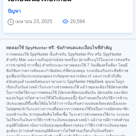
ปัญหา
เมษายน 23, 2025
20,594
ทดลองใช้ SpyHunter ฟรี: ข้อกำหนดและเงื่อนไขที่สำคัญ
การทดลองใช้ SpyHunter นั้นสำหรับ SpyHunter Pro หรือ SpyHunter
สำหรับ Mac และรวมถึงอุปกรณ์หลายเครื่อง (ตามที่ระบุไว้ในเอกสารส่งเสริม
การขาย/หน้าการซื้อ) สำหรับระยะเวลาทดลองใช้ 7 วันเพียงครั้งเดียว โดยมี
ฟังก์ชันการตรวจจับและกำจัดมัลแวร์ที่ครอบคลุม ระบบป้องกันประสิทธิภาพ
สูงเพื่อปกป้องระบบของคุณจากภัยคุกคามจากมัลแวร์ และการเข้าถึงทีม
สนับสนุนด้านเทคนิคของเราผ่านทาง SpyHunter HelpDesk คุณจะไม่ถูก
เรียกเก็บเงินล่วงหน้าในระหว่างช่วงทดลองใช้ แม้ว่าคุณจะต้องใช้บัตรเครดิต
ในการเปิดใช้งานการทดลองใช้ (บัตรเครดิตแบบเติมเงิน บัตรเดบิต และบัตร
ของขวัญอาจไม่สามารถใช้ได้ในข้อเสนอนี้) ข้อกำหนดเกี่ยวกับวิธีการชำระ
เงินของคุณมีขึ้นเพื่อให้มั่นใจได้ว่าการป้องกันความปลอดภัยจะต่อเนื่องและ
ไม่หยุดชะงักในระหว่างการเปลี่ยนจากการทดลองใช้ไปเป็นการสมัครสมาชิก
แบบชำระเงิน หากคุณตัดสินใจที่จะซื้อ ในระหว่างช่วงทดลองใช้งาน ระบบจะ
ไม่เรียกเก็บเงินจากวิธีการชำระเงินของคุณล่วงหน้า แม้ว่าอาจมีการส่งคำขอ
อนุมัติไปยังสถาบันการเงินของคุณเพื่อตรวจสอบว่าวิธีการชำระเงินของคุณ
ถูกต้อง (การส่งคำขออนุมัติดังกล่าวไม่ใช่คำขอเรียกเก็บเงินหรือค่า