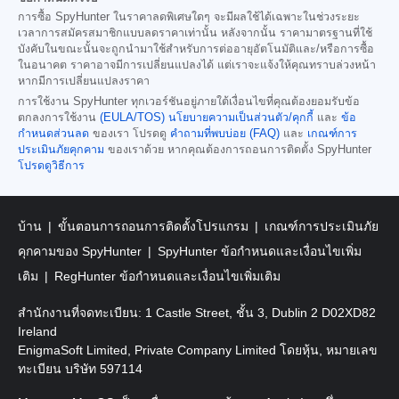
การซื้อ SpyHunter ในราคาลดพิเศษใดๆ จะมีผลใช้ได้เฉพาะในช่วงระยะ
เวลาการสมัครสมาชิกแบบลดราคาเท่านั้น หลังจากนั้น ราคามาตรฐานที่ใช้
บังคับในขณะนั้นจะถูกนำมาใช้สำหรับการต่ออายุอัตโนมัติและ/หรือการซื้อ
ในอนาคต ราคาอาจมีการเปลี่ยนแปลงได้ แต่เราจะแจ้งให้คุณทราบล่วงหน้า
หากมีการเปลี่ยนแปลงราคา
การใช้งาน SpyHunter ทุกเวอร์ชันอยู่ภายใต้เงื่อนไขที่คุณต้องยอมรับข้อ
ตกลงการใช้งาน
(EULA/TOS)
นโยบายความเป็นส่วนตัว/คุกกี้
และ
ข้อ
กำหนดส่วนลด
ของเรา โปรดดู
คำถามที่พบบ่อย (FAQ)
และ
เกณฑ์การ
ประเมินภัยคุกคาม
ของเราด้วย หากคุณต้องการถอนการติดตั้ง SpyHunter
โปรดดูวิธีการ
บ้าน
ขั้นตอนการถอนการติดตั้งโปรแกรม
เกณฑ์การประเมินภัย
คุกคามของ SpyHunter
SpyHunter ข้อกำหนดและเงื่อนไขเพิ่ม
เติม
RegHunter ข้อกำหนดและเงื่อนไขเพิ่มเติม
สำนักงานที่จดทะเบียน: 1 Castle Street, ชั้น 3, Dublin 2 D02XD82
Ireland
EnigmaSoft Limited, Private Company Limited โดยหุ้น, หมายเลข
ทะเบียน บริษัท 597114