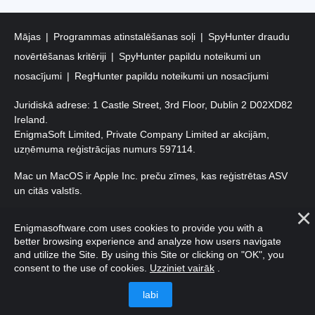
Mājas
Programmas atinstalēšanas soļi
SpyHunter draudu
novērtēšanas kritēriji
SpyHunter papildu noteikumi un
nosacījumi
RegHunter papildu noteikumi un nosacījumi
Juridiskā adrese: 1 Castle Street, 3rd Floor, Dublin 2 D02XD82
Ireland.
EnigmaSoft Limited, Private Company Limited ar akcijām,
uzņēmuma reģistrācijas numurs 597114.
Mac un MacOS ir Apple Inc. preču zīmes, kas reģistrētas ASV
un citās valstīs.
Autortiesības 2016-
2026
. EnigmaSoft Ltd. Visas tiesības
Enigmasoftware.com uses cookies to provide you with a
aizsargātas.
better browsing experience and analyze how users navigate
and utilize the Site. By using this Site or clicking on "OK", you
consent to the use of cookies.
Uzziniet vairāk
.