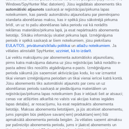
Windows/SpyHunter Mac datoriem). Jūsu iegādātais abonements tiks
automātiski atjaunots
saskaņā ar reģistrācijas/pirkuma lapas
noteikumiem, kas paredz automātisku atjaunošanu par piemērojamo
standarta abonēšanas maksu, kas ir spēkā jūsu sākotnējā pirkuma
brīdī, un uz to pašu abonēšanas laika periodu vai kā norādīts
reklāmas materiālos/pirkuma lapā, ja esat nepārtraukts abonementa
lietotājs. Sīkāku informāciju skatiet pirkuma lapā. Izmēģinājuma
periods ir spēkā saskaņā ar šiem noteikumiem, jūsu piekrišanu
EULA/TOS
,
privātuma/sīkfailu politikai
un
atlaižu noteikumiem
. Ja
vēlaties atinstalēt SpyHunter,
uzziniet, kā to izdarīt
.
Lai veiktu maksājumu par abonementa automātisko atjaunošanu,
pirms katra maksājuma datuma uz jūsu reģistrācijas laikā norādīto e-
pasta adresi tiks nosūtīts atgādinājuma e-pasts. Izmēģinājuma
perioda sākumā jūs saņemsiet aktivizācijas kodu, ko var izmantot
tikai vienam izmēģinājuma periodam un tikai vienai ierīcei katrā kontā.
Jūsu abonements tiks automātiski atjaunots par cenu un uz
abonēšanas periodu saskaņā ar piedāvājuma materiāliem un
reģistrācijas/pirkuma lapas noteikumiem (kas ir iekļauti šeit ar atsauci;
cenas var atšķirties atkarībā no valsts vai akcijas katras iegādes
lapas detaļās), ar nosacījumu, ka esat nepārtraukts abonementa
lietotājs. Maksas abonementa lietotājiem, ja jūs atcelsiet abonementu,
jums joprojām būs piekļuve savam(-iem) produktam(-iem) līdz
apmaksātā abonementa perioda beigām. Ja vēlaties saņemt atmaksu
par pašreizējo abonementa periodu, jums ir jāatceļ abonements un