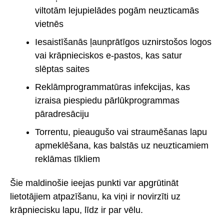
viltotām lejupielādes pogām neuzticamās
vietnēs
Iesaistīšanās ļaunprātīgos uznirstošos logos
vai krāpnieciskos e-pastos, kas satur
slēptas saites
Reklāmprogrammatūras infekcijas, kas
izraisa piespiedu pārlūkprogrammas
pāradresāciju
Torrentu, pieaugušo vai straumēšanas lapu
apmeklēšana, kas balstās uz neuzticamiem
reklāmas tīkliem
Šie maldinošie ieejas punkti var apgrūtināt
lietotājiem atpazīšanu, ka viņi ir novirzīti uz
krāpniecisku lapu, līdz ir par vēlu.