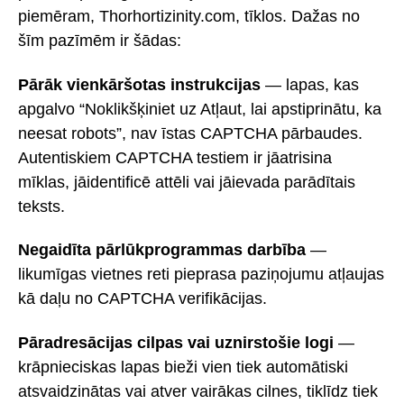
piemēram, Thorhortizinity.com, tīklos. Dažas no
šīm pazīmēm ir šādas:
Pārāk vienkāršotas instrukcijas
— lapas, kas
apgalvo “Noklikšķiniet uz Atļaut, lai apstiprinātu, ka
neesat robots”, nav īstas CAPTCHA pārbaudes.
Autentiskiem CAPTCHA testiem ir jāatrisina
mīklas, jāidentificē attēli vai jāievada parādītais
teksts.
Negaidīta pārlūkprogrammas darbība
—
likumīgas vietnes reti pieprasa paziņojumu atļaujas
kā daļu no CAPTCHA verifikācijas.
Pāradresācijas cilpas vai uznirstošie logi
—
krāpnieciskas lapas bieži vien tiek automātiski
atsvaidzinātas vai atver vairākas cilnes, tiklīdz tiek