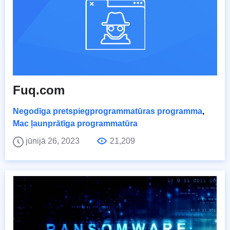
Fuq.com
Negodīga pretspiegprogrammatūras programma
,
Mac ļaunprātīga programmatūra
jūnijā 26, 2023
21,209