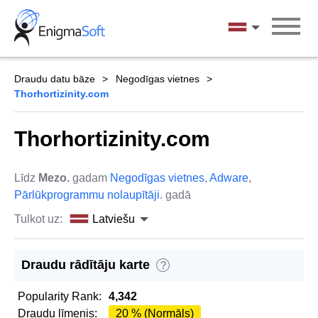
Skip
to
Latviešu
content
Draudu datu bāze
Negodīgas vietnes
Thorhortizinity.com
Thorhortizinity.com
Līdz
Mezo.
gadam
Negodīgas vietnes
,
Adware
,
Pārlūkprogrammu nolaupītāji
. gadā
Tulkot uz:
Latviešu
Draudu rādītāju karte
?
Popularity Rank:
4,342
Draudu līmenis:
20 % (Normāls)