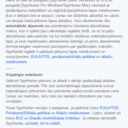
sākot no
$49.98
pusgadā (SpyHunter Basic Windows) un
$79.98
pusgadā (SpyHunter Pro Windows/SpyHunter Mac) saskaņā ar
piedāvājuma materiāliem un reģistrācijas/pirkuma lapas noteikumiem
(kas ir iekļauti šeit ar atsauci; cenas var atšķirties atkarībā no valsts
vai akcijas katrā pirkuma lapas detaļās). Jūsu abonements tiks
automātiski atjaunots
par piemērojamo standarta abonēšanas
maksu, kas ir spēkā jūsu sākotnējās iegādes brīdī, un uz to pašu
abonēšanas laika periodu vai kā norādīts reklāmas materiālos/pirkuma
lapā, ja esat nepārtraukts abonementa lietotājs un pirms abonementa
termiņa beigām saņemsiet paziņojumu par gaidāmajām maksām.
SpyHunter iegāde ir pakļauta pirkuma lapas noteikumiem un
nosacījumiem,
EULA/TOS
,
privātuma/sīkfailu politikai
un
atlaižu
noteikumiem
.
------
Vispārīgie noteikumi
Jebkurš SpyHunter pirkums ar atlaidi ir derīgs piedāvātajā atlaides
abonēšanas periodā. Pēc tam automātiskajai atjaunošanai un/vai
turpmākajiem pirkumiem tiks piemērota spēkā esošā standarta cena.
Cenas var mainīties, taču mēs jūs iepriekš informēsim par cenu
izmaiņām.
Visas SpyHunter versijas ir pieejamas, ja piekrītat mūsu
EULA/TOS
,
Privātuma/Sīkfailu politikai
un
Atlaižu noteikumiem
. Lūdzu, skatiet arī
mūsu
BUJ
un
Draudu novērtēšanas kritērijus
. Ja vēlaties atinstalēt
SpyHunter,
uzziniet, kā to izdarīt
.