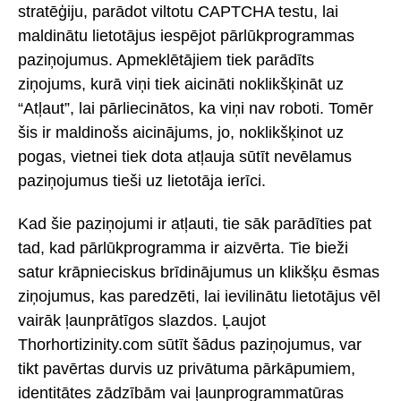
stratēģiju, parādot viltotu CAPTCHA testu, lai
maldinātu lietotājus iespējot pārlūkprogrammas
paziņojumus. Apmeklētājiem tiek parādīts
ziņojums, kurā viņi tiek aicināti noklikšķināt uz
“Atļaut”, lai pārliecinātos, ka viņi nav roboti. Tomēr
šis ir maldinošs aicinājums, jo, noklikšķinot uz
pogas, vietnei tiek dota atļauja sūtīt nevēlamus
paziņojumus tieši uz lietotāja ierīci.
Kad šie paziņojumi ir atļauti, tie sāk parādīties pat
tad, kad pārlūkprogramma ir aizvērta. Tie bieži
satur krāpnieciskus brīdinājumus un klikšķu ēsmas
ziņojumus, kas paredzēti, lai ievilinātu lietotājus vēl
vairāk ļaunprātīgos slazdos. Ļaujot
Thorhortizinity.com sūtīt šādus paziņojumus, var
tikt pavērtas durvis uz privātuma pārkāpumiem,
identitātes zādzībām vai ļaunprogrammatūras