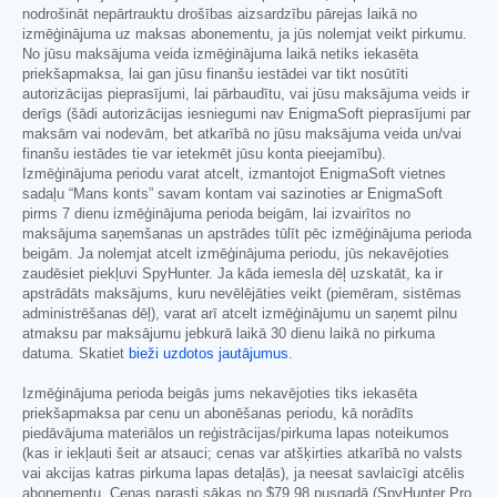
nodrošināt nepārtrauktu drošības aizsardzību pārejas laikā no
izmēģinājuma uz maksas abonementu, ja jūs nolemjat veikt pirkumu.
No jūsu maksājuma veida izmēģinājuma laikā netiks iekasēta
priekšapmaksa, lai gan jūsu finanšu iestādei var tikt nosūtīti
autorizācijas pieprasījumi, lai pārbaudītu, vai jūsu maksājuma veids ir
derīgs (šādi autorizācijas iesniegumi nav EnigmaSoft pieprasījumi par
maksām vai nodevām, bet atkarībā no jūsu maksājuma veida un/vai
finanšu iestādes tie var ietekmēt jūsu konta pieejamību).
Izmēģinājuma periodu varat atcelt, izmantojot EnigmaSoft vietnes
sadaļu “Mans konts” savam kontam vai sazinoties ar EnigmaSoft
pirms 7 dienu izmēģinājuma perioda beigām, lai izvairītos no
maksājuma saņemšanas un apstrādes tūlīt pēc izmēģinājuma perioda
beigām. Ja nolemjat atcelt izmēģinājuma periodu, jūs nekavējoties
zaudēsiet piekļuvi SpyHunter. Ja kāda iemesla dēļ uzskatāt, ka ir
apstrādāts maksājums, kuru nevēlējāties veikt (piemēram, sistēmas
administrēšanas dēļ), varat arī atcelt izmēģinājumu un saņemt pilnu
atmaksu par maksājumu jebkurā laikā 30 dienu laikā no pirkuma
datuma. Skatiet
bieži uzdotos jautājumus
.
Izmēģinājuma perioda beigās jums nekavējoties tiks iekasēta
priekšapmaksa par cenu un abonēšanas periodu, kā norādīts
piedāvājuma materiālos un reģistrācijas/pirkuma lapas noteikumos
(kas ir iekļauti šeit ar atsauci; cenas var atšķirties atkarībā no valsts
vai akcijas katras pirkuma lapas detaļās), ja neesat savlaicīgi atcēlis
abonementu. Cenas parasti sākas no
$79.98
pusgadā (SpyHunter Pro