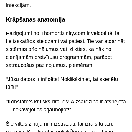
infekcijām.
Krāpšanas anatomija
Paziņojumi no Thorhortizinity.com ir veidoti tā, lai
tie izskatītos steidzami vai patiesi. Tie var atdarināt
sistēmas brīdinājumus vai izlikties, ka nāk no
cienījamām pretvīrusu programmām, parādot
satraucošus paziņojumus, piemēram:
"Jūsu dators ir inficēts! Noklikšķiniet, lai skenētu
tūlīt!"
"Konstatēts kritisks drauds! Aizsardzība ir atspējota
— nekavējoties atjaunojiet!"
Šie viltus ziņojumi ir izstrādāti, lai izraisītu ātru
reakciju. Kad lietotāji noklikšķina uz iegultajām