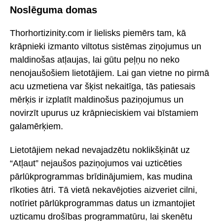
Noslēguma domas
Thorhortizinity.com ir lielisks piemērs tam, kā
krāpnieki izmanto viltotus sistēmas ziņojumus un
maldinošas atļaujas, lai gūtu peļņu no neko
nenojaušošiem lietotājiem. Lai gan vietne no pirmā
acu uzmetiena var šķist nekaitīga, tās patiesais
mērķis ir izplatīt maldinošus paziņojumus un
novirzīt upurus uz krāpnieciskiem vai bīstamiem
galamērķiem.
Lietotājiem nekad nevajadzētu noklikšķināt uz
“Atļaut” nejaušos paziņojumos vai uzticēties
pārlūkprogrammas brīdinājumiem, kas mudina
rīkoties ātri. Tā vietā nekavējoties aizveriet cilni,
notīriet pārlūkprogrammas datus un izmantojiet
uzticamu drošības programmatūru, lai skenētu