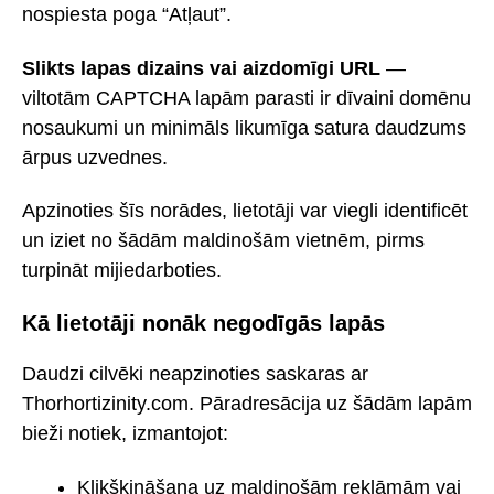
nospiesta poga “Atļaut”.
Slikts lapas dizains vai aizdomīgi URL
—
viltotām CAPTCHA lapām parasti ir dīvaini domēnu
nosaukumi un minimāls likumīga satura daudzums
ārpus uzvednes.
Apzinoties šīs norādes, lietotāji var viegli identificēt
un iziet no šādām maldinošām vietnēm, pirms
turpināt mijiedarboties.
Kā lietotāji nonāk negodīgās lapās
Daudzi cilvēki neapzinoties saskaras ar
Thorhortizinity.com. Pāradresācija uz šādām lapām
bieži notiek, izmantojot:
Klikšķināšana uz maldinošām reklāmām vai