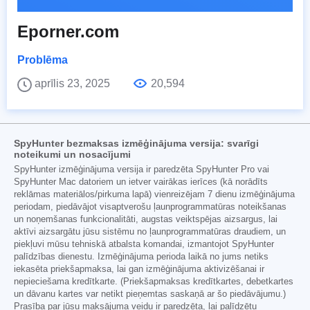
Eporner.com
Problēma
aprīlis 23, 2025
20,594
SpyHunter bezmaksas izmēģinājuma versija: svarīgi
noteikumi un nosacījumi
SpyHunter izmēģinājuma versija ir paredzēta SpyHunter Pro vai
SpyHunter Mac datoriem un ietver vairākas ierīces (kā norādīts
reklāmas materiālos/pirkuma lapā) vienreizējam 7 dienu izmēģinājuma
periodam, piedāvājot visaptverošu ļaunprogrammatūras noteikšanas
un noņemšanas funkcionalitāti, augstas veiktspējas aizsargus, lai
aktīvi aizsargātu jūsu sistēmu no ļaunprogrammatūras draudiem, un
piekļuvi mūsu tehniskā atbalsta komandai, izmantojot SpyHunter
palīdzības dienestu. Izmēģinājuma perioda laikā no jums netiks
iekasēta priekšapmaksa, lai gan izmēģinājuma aktivizēšanai ir
nepieciešama kredītkarte. (Priekšapmaksas kredītkartes, debetkartes
un dāvanu kartes var netikt pieņemtas saskaņā ar šo piedāvājumu.)
Prasība par jūsu maksājuma veidu ir paredzēta, lai palīdzētu