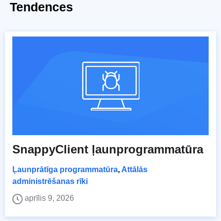
Tendences
SnappyClient ļaunprogrammatūra
Ļaunprātīga programmatūra
,
Attālās
administrēšanas rīki
aprīlis 9, 2026