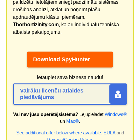
palīdzētu lietotājiem sniegt padziļinātu sistēmas
drošības analīzi, atklāt un noņemt plašu
apdraudējumu klāstu, piemēram,
Thorhortizinity.com
, kā arī individuālu tehniskā
atbalsta pakalpojumu.
Download SpyHunter
Ietaupiet sava biznesa naudu!
Vairāku licenču atlaides
piedāvājums
Vai nav jūsu operētājsistēma?
Lejupielādēt
Windows®
un
Mac®
.
See additional offer below where available.
EULA
and
Privacy/Cookie Policy
.