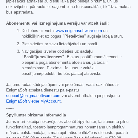
jāpiesakās atmaksai 30 dienu laikā pēc pēdējā pirkuma, un jūs
nekavējoties pārtrauksiet saņemt pilnu funkcionalitāti, tiklīdz atmaksa
būs apstrādāta.
Abonementu vai izmēģinājuma versiju var atcelt šādi:
Dodieties uz vietni
www.enigmasoftware.com
un
noklikšķiniet uz pogas
"Pieteikties"
augšējā labajā stūrī.
Piesakieties ar savu lietotājvārdu un paroli.
Navigācijas izvēlnē dodieties uz
sadaļu
“Pasūtījums/licences”.
Blakus pasūtījumam/licencei ir
pieejama poga abonementa atcelšanai, ja tāda ir
piemērojama. Piezīme. Ja jums ir vairāki
pasūtījumi/produkti, tie būs jāatceļ atsevišķi.
Ja jums rodas kādi jautājumi vai problēmas, varat sazināties ar
EnigmaSoft atbalsta dienestu pa e-pastu
support@enigmasoftware.com
vai atverot atbalsta pieprasījumu
EnigmaSoft vietnē MyAccount
.
------
SpyHunter pirkuma informācija
Jums ir arī iespēja nekavējoties abonēt SpyHunter, lai saņemtu pilnu
funkcionalitāti, tostarp ļaunprogrammatūras noņemšanu un piekļuvi
mūsu atbalsta nodaļai, izmantojot mūsu palīdzības dienestu, parasti