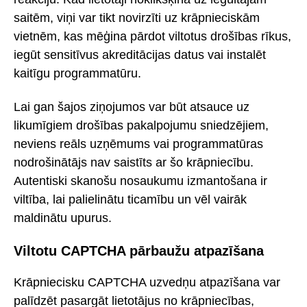
saitēm, viņi var tikt novirzīti uz krāpnieciskām
vietnēm, kas mēģina pārdot viltotus drošības rīkus,
iegūt sensitīvus akreditācijas datus vai instalēt
kaitīgu programmatūru.
Lai gan šajos ziņojumos var būt atsauce uz
likumīgiem drošības pakalpojumu sniedzējiem,
neviens reāls uzņēmums vai programmatūras
nodrošinātājs nav saistīts ar šo krāpniecību.
Autentiski skanošu nosaukumu izmantošana ir
viltība, lai palielinātu ticamību un vēl vairāk
maldinātu upurus.
Viltotu CAPTCHA pārbaužu atpazīšana
Krāpniecisku CAPTCHA uzvedņu atpazīšana var
palīdzēt pasargāt lietotājus no krāpniecības,