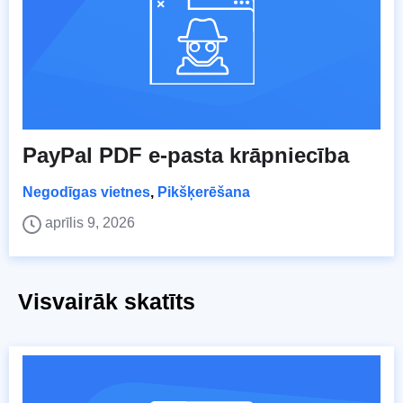
PayPal PDF e-pasta krāpniecība
Negodīgas vietnes
,
Pikšķerēšana
aprīlis 9, 2026
Visvairāk skatīts