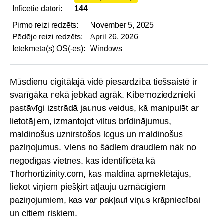
Inficētie datori:
144
Pirmo reizi redzēts:
November 5, 2025
Pēdējo reizi redzēts:
April 26, 2026
Ietekmētā(s) OS(-es):
Windows
Mūsdienu digitālajā vidē piesardzība tiešsaistē ir
svarīgāka nekā jebkad agrāk. Kibernoziedznieki
pastāvīgi izstrādā jaunus veidus, kā manipulēt ar
lietotājiem, izmantojot viltus brīdinājumus,
maldinošus uznirstošos logus un maldinošus
paziņojumus. Viens no šādiem draudiem nāk no
negodīgas vietnes, kas identificēta kā
Thorhortizinity.com, kas maldina apmeklētājus,
liekot viņiem piešķirt atļauju uzmācīgiem
paziņojumiem, kas var pakļaut viņus krāpniecībai
un citiem riskiem.