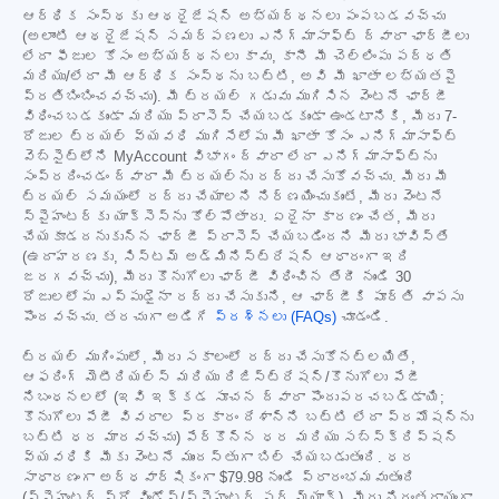
ఆర్థిక సంస్థకు ఆథరైజేషన్ అభ్యర్థనలు పంపబడవచ్చు
(అలాంటి ఆథరైజేషన్ సమర్పణలు ఎనిగ్మాసాఫ్ట్ ద్వారా ఛార్జీలు
లేదా ఫీజుల కోసం అభ్యర్థనలు కావు, కానీ మీ చెల్లింపు పద్ధతి
మరియు/లేదా మీ ఆర్థిక సంస్థను బట్టి, అవి మీ ఖాతా లభ్యతపై
ప్రతిబింబించవచ్చు). మీ ట్రయల్ గడువు ముగిసిన వెంటనే ఛార్జీ
విధించబడకుండా మరియు ప్రాసెస్ చేయబడకుండా ఉండటానికి, మీరు 7-
రోజుల ట్రయల్ వ్యవధి ముగిసేలోపు మీ ఖాతా కోసం ఎనిగ్మాసాఫ్ట్
వెబ్‌సైట్‌లోని MyAccount విభాగం ద్వారా లేదా ఎనిగ్మాసాఫ్ట్‌ను
సంప్రదించడం ద్వారా మీ ట్రయల్‌ను రద్దు చేసుకోవచ్చు. మీరు మీ
ట్రయల్ సమయంలో రద్దు చేయాలని నిర్ణయించుకుంటే, మీరు వెంటనే
స్పైహంటర్‌కు యాక్సెస్‌ను కోల్పోతారు. ఏదైనా కారణం చేత, మీరు
చేయకూడదనుకున్న ఛార్జీ ప్రాసెస్ చేయబడిందని మీరు భావిస్తే
(ఉదాహరణకు, సిస్టమ్ అడ్మినిస్ట్రేషన్ ఆధారంగా ఇది
జరగవచ్చు), మీరు కొనుగోలు ఛార్జీ విధించిన తేదీ నుండి 30
రోజులలోపు ఎప్పుడైనా రద్దు చేసుకుని, ఆ ఛార్జీకి పూర్తి వాపసు
పొందవచ్చు. తరచుగా అడిగే
ప్రశ్నలు (FAQs)
చూడండి.
ట్రయల్ ముగింపులో, మీరు సకాలంలో రద్దు చేసుకోనట్లయితే,
ఆఫరింగ్ మెటీరియల్స్ మరియు రిజిస్ట్రేషన్/కొనుగోలు పేజీ
నిబంధనలలో (ఇవి ఇక్కడ సూచన ద్వారా పొందుపరచబడ్డాయి;
కొనుగోలు పేజీ వివరాల ప్రకారం దేశాన్ని బట్టి లేదా ప్రమోషన్‌ను
బట్టి ధర మారవచ్చు) పేర్కొన్న ధర మరియు సబ్‌స్క్రిప్షన్
వ్యవధికి మీకు వెంటనే ముందస్తుగా బిల్ చేయబడుతుంది. ధర
సాధారణంగా అర్ధవార్షికంగా
$79.98
నుండి ప్రారంభమవుతుంది
(స్పైహంటర్ ప్రో విండోస్/స్పైహంటర్ ఫర్ మ్యాక్). మీరు నిరంతరాయంగా