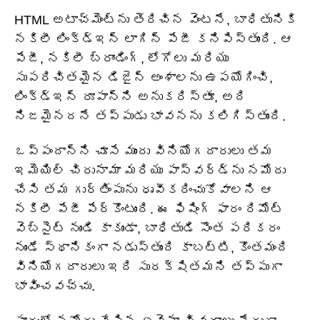
HTML అటాచ్‌మెంట్‌ను తెరిచిన వెంటనే, బాధితునికి
నకిలీ లింక్డ్ఇన్ లాగిన్ పేజీ కనిపిస్తుంది. ఆ
పేజీ, నకిలీ బ్రాండింగ్, లోగోలు మరియు
సుపరిచితమైన డిజైన్ అంశాలను ఉపయోగించి,
లింక్డ్ఇన్ రూపాన్ని అనుకరిస్తూ, అది
నిజమైనదనే తప్పుడు భావనను కలిగిస్తుంది.
ఒప్పందాన్ని చూసే ముందు వినియోగదారులు తమ
ఇమెయిల్ చిరునామా మరియు పాస్‌వర్డ్‌ను నమోదు
చేసి తమ గుర్తింపును ధృవీకరించుకోవాలని ఆ
నకిలీ పేజీ పేర్కొంటుంది. ఈ ఫిషింగ్ ఫారం రిమోట్
వెబ్‌సైట్ నుండి కాకుండా, బాధితుడి సొంత పరికరం
నుండే స్థానికంగా నడుస్తుంది కాబట్టి, కొంతమంది
వినియోగదారులు ఇది సురక్షితమని తప్పుగా
భావించవచ్చు.