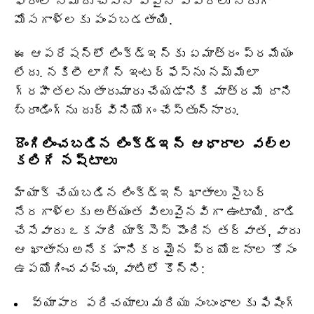
ఫారంలో నమోదు చేసిన ఏవైనా వివరాలు నేరుగా
మోసగాళ్లకు పంపబడతాయి.
ఈ ఆపరేషన్‌లో లింక్డ్ఇన్‌కు ఏమాత్రం ప్రమేయం
లేదు. నకిలీ లాగిన్ ఇంటర్‌ఫేస్‌ను నమ్మేలా
గ్రహీతలను తారుమారు చేయడానికి మాత్రమే దాని
బ్రాండింగ్‌ను దుర్వినియోగం చేస్తున్నారు.
దొంగిలించబడిన లింక్డ్ఇన్ ఆధారాల వల్ల
కలిగే నష్టాలు
హ్యాక్ చేయబడిన లింక్డ్ఇన్ ఖాతాలు సైబర్
నేరగాళ్లకు అత్యంత విలువైనవిగా ఉంటాయి. దాడి
చేసేవారు ఒకసారి యాక్సెస్ పొందిన తర్వాత, వారు
ఆ ఖాతాను అనేక హానికరమైన ప్రయోజనాల కోసం
ఉపయోగించవచ్చు, వాటిలో కొన్ని:
వ్యాపార పరిచయాలు మరియు సంబంధాలకు ఫిషింగ్