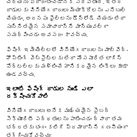
చర్యను ప్రారంభించడానికి సరిపోతుంది. ఇతర
దాడులకు వినియోగదారులు మ్యాక్రోలను ఎనేబుల్
చేయడం, అదనపు ఫైల్‌లను డౌన్‌లోడ్ చేయడం లేదా
సున్నితమైన సమాచారాన్ని మాన్యువల్‌గా
సమర్పించడం అవసరం కావచ్చు.
ఫిషింగ్ ఇమెయిల్‌లలో వినియోగదారులను మాల్‌వేర్-
హోస్టింగ్ వెబ్‌సైట్‌లకు లేదా మోసపూరిత లాగిన్
పోర్టల్‌లకు మళ్లించే హానికరమైన లింక్‌లు కూడా
ఉండవచ్చు.
ఇలాంటి ఫిషింగ్ దాడుల నుండి ఎలా
రక్షించుకోవాలి
వినియోగదారులు అనేక ముఖ్యమైన సైబర్‌
సెక్యూరిటీ పద్ధతులను పాటించడం ద్వారా తమ
భద్రతకు భంగం కలిగే ప్రమాదాన్ని గణనీయంగా
తగ్గించుకోవచ్చు: