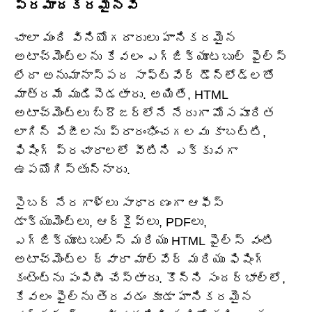
ప్రమాదకరమైనవి
చాలా మంది వినియోగదారులు హానికరమైన
అటాచ్‌మెంట్‌లను కేవలం ఎగ్జిక్యూటబుల్ ఫైల్స్
లేదా అనుమానాస్పద సాఫ్ట్‌వేర్ డౌన్‌లోడ్‌లతో
మాత్రమే ముడిపెడతారు. అయితే, HTML
అటాచ్‌మెంట్‌లు బ్రౌజర్‌లోనే నేరుగా మోసపూరిత
లాగిన్ పేజీలను ప్రారంభించగలవు కాబట్టి,
ఫిషింగ్ ప్రచారాలలో వీటిని ఎక్కువగా
ఉపయోగిస్తున్నారు.
సైబర్ నేరగాళ్లు సాధారణంగా ఆఫీస్
డాక్యుమెంట్లు, ఆర్కైవ్‌లు, PDFలు,
ఎగ్జిక్యూటబుల్స్ మరియు HTML ఫైల్స్ వంటి
అటాచ్‌మెంట్ల ద్వారా మాల్‌వేర్ మరియు ఫిషింగ్
కంటెంట్‌ను పంపిణీ చేస్తారు. కొన్ని సందర్భాల్లో,
కేవలం ఫైల్‌ను తెరవడం కూడా హానికరమైన