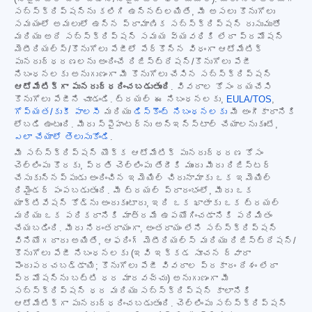
సబ్‌స్క్రిప్షన్‌ను కలిగి ఉన్నట్లయితే, మీ అసలు కొనుగోలు
సమయంలో అమలులో ఉన్న ప్రామాణిక సబ్‌స్క్రిప్షన్ రుసుముతో
మరియు అదే సబ్‌స్క్రిప్షన్ సమయ వ్యవధికి లేదా ప్రమోషన్
మెటీరియల్స్/కొనుగోలు పేజీలో పేర్కొన్న విధంగా ఆటోమేటిక్
పునరుద్ధరణలను అందించే రిజిస్ట్రేషన్/కొనుగోలు పేజీ
నిబంధనలకు అనుగుణంగా మీ కొనుగోలు చేసిన సబ్‌స్క్రిప్షన్
ఆటోమేటిక్‌గా పునరుద్ధరించబడుతుంది
. వివరాల కోసం దయచేసి
కొనుగోలు పేజీని చూడండి. ట్రయల్ ఈ నిబంధనలకు,
EULA/TOS
,
గోప్యత/కుకీ పాలసీ
మరియు
డిస్కౌంట్ నిబంధనలకు
మీ అంగీకారానికి
లోబడి ఉంటుంది. మీరు స్పైహంటర్‌ను అన్‌ఇన్‌స్టాల్ చేయాలనుకుంటే,
ఎలా చేయాలో తెలుసుకోండి
.
మీ సబ్‌స్క్రిప్షన్ యొక్క ఆటోమేటిక్ పునరుద్ధరణ కోసం
చెల్లింపు కొరకు, ప్రతి చెల్లింపు తేదీకి ముందు మీరు రిజిస్టర్
చేసుకున్నప్పుడు అందించిన ఇమెయిల్ చిరునామాకు ఒక ఇమెయిల్
రిమైండర్ పంపబడుతుంది. మీ ట్రయల్ ప్రారంభంలో, మీరు ఒక
యాక్టివేషన్ కోడ్‌ను అందుకుంటారు, ఇది ఒక ఖాతాకు ఒక ట్రయల్
మరియు ఒక పరికరానికి మాత్రమే ఉపయోగించడానికి పరిమితం
చేయబడింది. మీరు నిరంతరాయంగా, అంతరాయం లేని సబ్‌స్క్రిప్షన్
వినియోగదారు అయితే, ఆఫరింగ్ మెటీరియల్స్ మరియు రిజిస్ట్రేషన్/
కొనుగోలు పేజీ నిబంధనలకు (ఇవి ఇక్కడ సూచన ద్వారా
పొందుపరచబడ్డాయి; కొనుగోలు పేజీ వివరాల ప్రకారం దేశం లేదా
ప్రమోషన్‌ను బట్టి ధర మారవచ్చు) అనుగుణంగా మీ
సబ్‌స్క్రిప్షన్ ధర మరియు సబ్‌స్క్రిప్షన్ కాలానికి
ఆటోమేటిక్‌గా పునరుద్ధరించబడుతుంది. చెల్లింపు సబ్‌స్క్రిప్షన్