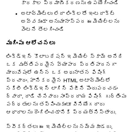
కారకాల ప్రమాణీకరణను ఉపయోగించండి
అటాచ్‌మెంట్‌లు లేదా లింక్‌లతో ఇంటరాక్ట్
అవ్వకుండా అనుమానాస్పద ఈమెయిల్‌లను
వెంటనే తొలగించండి
ముగింపు ఆలోచనలు
లింక్డ్ఇన్ కొలాబరేషన్ ఇమెయిల్ స్కామ్ అనేది
ఒక వృత్తిపరమైన వ్యాపార ప్రతిపాదనగా
మారువేషంలో ఉన్న ఒక అధునాతన ఫిషింగ్
ప్రచారం. హానికరమైన HTML అటాచ్‌మెంట్‌లో
నకిలీ లింక్డ్ఇన్ లాగిన్ పేజీని పొందుపరచడం
ద్వారా, దాడి చేసేవారు సాంప్రదాయ ఫిషింగ్ గుర్తింపు
పద్ధతులను తప్పించుకుంటూ వినియోగదారు
ఆధారాలను దొంగిలించడానికి ప్రయత్నిస్తారు.
స్వీకర్తలు ఈ ఇమెయిల్‌లను నమ్మకూడదు,