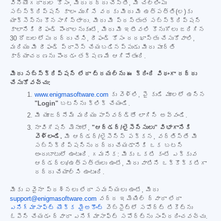
వినియోగదారుల కోసం, మీరు రద్దు చేస్తే, మీ చెల్లింపు
సబ్‌స్క్రిప్షన్ కాలం ముగిసే వరకు మీరు మీ ఉత్పత్తి(ల)కు
యాక్సెస్‌ను కొనసాగిస్తారు. మీరు మీ ప్రస్తుత సబ్‌స్క్రిప్షన్
కాలానికి రీఫండ్ పొందాలనుకుంటే, మీరు మీ ఇటీవలి కొనుగోలు జరిగిన
30 రోజులలోపు రద్దు చేసి, రీఫండ్ కోసం దరఖాస్తు చేసుకోవాలి,
మరియు మీ రీఫండ్ ప్రాసెస్ చేయబడినప్పుడు మీరు పూర్తి
కార్యాచరణను పొందడం తక్షణమే ఆగిపోతుంది.
మీరు సబ్‌స్క్రిప్షన్ లేదా ట్రయల్‌ను ఈ క్రింది విధంగా రద్దు
చేసుకోవచ్చు:
www.enigmasoftware.com
కు వెళ్లి, పై కుడి మూలలో ఉన్న
"Login"
బటన్‌ను క్లిక్ చేయండి.
మీ యూజర్‌నేమ్ మరియు పాస్‌వర్డ్‌తో లాగిన్ అవ్వండి.
నావిగేషన్ మెనూలో,
"ఆర్డర్/లైసెన్సులు" విభాగానికి
వెళ్లండి.
మీ ఆర్డర్/లైసెన్స్ పక్కన, వర్తిస్తే మీ
సబ్‌స్క్రిప్షన్‌ను రద్దు చేయడానికి ఒక బటన్
అందుబాటులో ఉంటుంది. గమనిక: మీకు ఒకటి కంటే ఎక్కువ
ఆర్డర్‌లు/ఉత్పత్తులు ఉంటే, మీరు వాటిని ఒక్కొక్కటిగా
రద్దు చేయాల్సి ఉంటుంది.
మీకు ఏవైనా ప్రశ్నలు లేదా సమస్యలు ఉంటే, మీరు
support@enigmasoftware.com
వద్ద ఇమెయిల్ ద్వారా లేదా
ఎనిగ్మాసాఫ్ట్ యొక్క మైఅకౌంట్
వెబ్‌సైట్‌లో సపోర్ట్ టికెట్‌ను
ఓపెన్ చేయడం ద్వారా ఎనిగ్మాసాఫ్ట్ సపోర్ట్‌ను సంప్రదించవచ్చు.