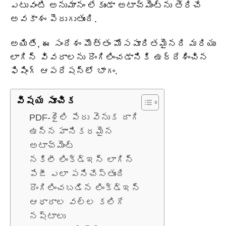
ఎటువంటి అనుమానం లేకుండా అటాచ్‌మెంట్‌ను తెరిచే
అవకాశం పెరుగుతుంది.
అయితే, ఈ సందేశం మొత్తం మోసపూరితమైనది మరియు
లాగిన్ వివరాలను దొంగిలించడానికి ఉద్దేశించిన
ఫిషింగ్ ఆపరేషన్‌లో భాగం.
విషయ సూచిక
PDF-శైలి పేరు వెనుక దాగి
ఉన్న హానికరమైన
అటాచ్‌మెంట్
నకిలీ లింక్డ్ఇన్ లాగిన్
పేజీ ఎలా పనిచేస్తుంది
దొంగిలించబడిన లింక్డ్ఇన్
ఆధారాల వల్ల కలిగే
నష్టాలు