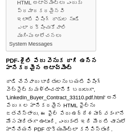
HTML అటాచ్‌మెంట్‌లు ఎందుకు
ప్రమాదకరమైనవి
ఇలాంటి ఫిషింగ్ దాడుల నుండి
ఎలా రక్షించుకోవాలి
ముగింపు ఆలోచనలు
System Messages
PDF-శైలి పేరు వెనుక దాగి ఉన్న
హానికరమైన అటాచ్‌మెంట్
దాడి చేసేవారు బాధితులను బయటి ఫిషింగ్
వెబ్‌సైట్‌కు మళ్లించడానికి బదులుగా,
'LinkedIn_Buyer_Contract_33110.pdf.html' అనే
పేరు గల హానికరమైన HTML ఫైల్‌ను
జతచేస్తారు. ఈ ఫైల్ పేరు ఉద్దేశపూర్వకంగానే
మోసపూరితంగా ఉంటుంది, ఎందుకంటే ఇది మొదటి చూపులో
హానిచేయని PDF డాక్యుమెంట్‌లా కనిపిస్తుంది.