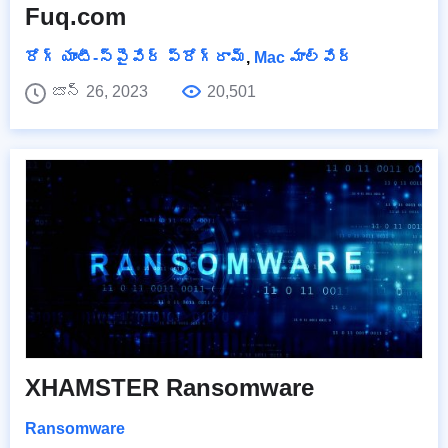
Fuq.com
రోగ్ యాంటీ-స్పైవేర్ ప్రోగ్రామ్
,
Mac మాల్వేర్
జూన్ 26, 2023
20,501
XHAMSTER Ransomware
Ransomware