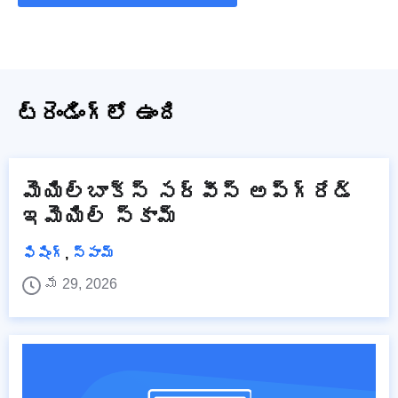
ట్రెండింగ్‌లో ఉంది
మెయిల్‌బాక్స్ సర్వీస్ అప్‌గ్రేడ్
ఇమెయిల్ స్కామ్
ఫిషింగ్
,
స్పామ్
మే 29, 2026