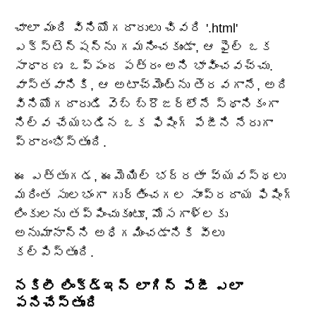
చాలా మంది వినియోగదారులు చివరి '.html'
ఎక్స్టెన్షన్‌ను గమనించకుండా, ఆ ఫైల్ ఒక
సాధారణ ఒప్పంద పత్రం అని భావించవచ్చు.
వాస్తవానికి, ఆ అటాచ్‌మెంట్‌ను తెరవగానే, అది
వినియోగదారుడి వెబ్ బ్రౌజర్‌లోనే స్థానికంగా
నిల్వ చేయబడిన ఒక ఫిషింగ్ పేజీని నేరుగా
ప్రారంభిస్తుంది.
ఈ ఎత్తుగడ, ఈమెయిల్ భద్రతా వ్యవస్థలు
మరింత సులభంగా గుర్తించగల సాంప్రదాయ ఫిషింగ్
లింకులను తప్పించుకుంటూ, మోసగాళ్లకు
అనుమానాన్ని అధిగమించడానికి వీలు
కల్పిస్తుంది.
నకిలీ లింక్డ్ఇన్ లాగిన్ పేజీ ఎలా
పనిచేస్తుంది