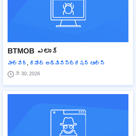
BTMOB ఎలుక
మాల్వేర్
,
రిమోట్ అడ్మినిస్ట్రేషన్ టూల్స్
మే 30, 2026