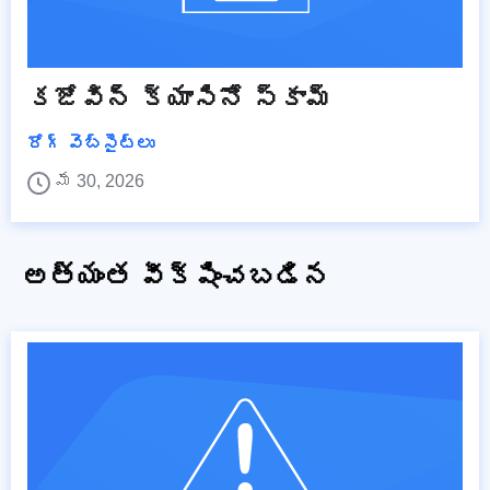
కజోవిన్ క్యాసినో స్కామ్
రోగ్ వెబ్‌సైట్‌లు
మే 30, 2026
అత్యంత వీక్షించబడిన