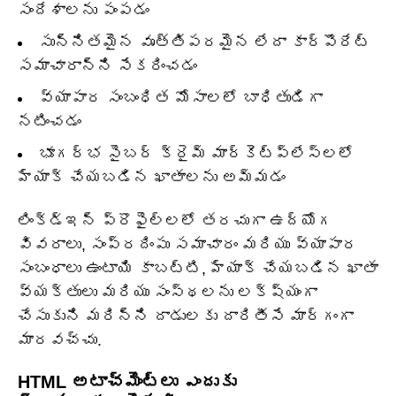
సందేశాలను పంపడం
సున్నితమైన వృత్తిపరమైన లేదా కార్పొరేట్
సమాచారాన్ని సేకరించడం
వ్యాపార సంబంధిత మోసాలలో బాధితుడిగా
నటించడం
భూగర్భ సైబర్ క్రైమ్ మార్కెట్‌ప్లేస్‌లలో
హ్యాక్ చేయబడిన ఖాతాలను అమ్మడం
లింక్డ్ఇన్ ప్రొఫైల్‌లలో తరచుగా ఉద్యోగ
వివరాలు, సంప్రదింపు సమాచారం మరియు వ్యాపార
సంబంధాలు ఉంటాయి కాబట్టి, హ్యాక్ చేయబడిన ఖాతా
వ్యక్తులు మరియు సంస్థలను లక్ష్యంగా
చేసుకుని మరిన్ని దాడులకు దారితీసే మార్గంగా
మారవచ్చు.
HTML అటాచ్‌మెంట్‌లు ఎందుకు