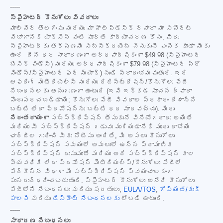
-----
స్పైహంటర్ కొనుగోలు వివరాలు
మాల్‌వేర్ తొలగింపు మరియు మా హెల్ప్‌డెస్క్ ద్వారా మా సపోర్ట్
విభాగానికి యాక్సెస్ వంటి పూర్తి కార్యాచరణ కోసం, మీరు
స్పైహంటర్‌కు తక్షణమే సబ్‌స్క్రయిబ్ చేసుకునే ఎంపిక కూడా మీకు
ఉంది. దీని ధర సాధారణంగా అర్ధవార్షికంగా
$49.98
(స్పైహంటర్
బేసిక్ విండోస్) మరియు అర్ధవార్షికంగా
$79.98
(స్పైహంటర్ ప్రో
విండోస్/స్పైహంటర్ ఫర్ మ్యాక్) నుండి ప్రారంభమవుతుంది. ఇది
ఆఫరింగ్ మెటీరియల్స్ మరియు రిజిస్ట్రేషన్/కొనుగోలు పేజీ
నిబంధనలకు అనుగుణంగా ఉంటుంది (ఇవి ఇక్కడ సూచన ద్వారా
పొందుపరచబడ్డాయి; కొనుగోలు పేజీ వివరాల ప్రకారం దేశాన్ని
బట్టి లేదా ప్రమోషన్‌ను బట్టి ధర మారవచ్చు). మీరు
నిరంతరాయంగా
సబ్‌స్క్రిప్షన్ తీసుకునే వినియోగదారు అయితే
మరియు మీ సబ్‌స్క్రిప్షన్ గడువు ముగియడానికి ముందు రాబోయే
ఛార్జీల గురించి మీకు నోటీసు అందితే, మీ అసలు కొనుగోలు
సబ్‌స్క్రిప్షన్ సమయంలో అమలులో ఉన్న ప్రామాణిక
సబ్‌స్క్రిప్షన్ రుసుముతో మరియు అదే సబ్‌స్క్రిప్షన్ కాల
వ్యవధికి లేదా ప్రమోషన్ మెటీరియల్స్/కొనుగోలు పేజీలో
పేర్కొన్న విధంగా మీ సబ్‌స్క్రిప్షన్ స్వయంచాలకంగా
పునరుద్ధరించబడుతుంది. స్పైహంటర్ కొనుగోలు అనేది కొనుగోలు
పేజీలోని నిబంధనలు మరియు షరతులు,
EULA/TOS
,
గోప్యత/కుకీ
పాలసీ
మరియు
డిస్కౌంట్ నిబంధనలకు
లోబడి ఉంటుంది.
-----
సాధారణ నిబంధనలు