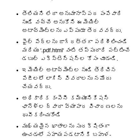
తెలియని లేదా అనుమానాస్పద పంపేవారి
నుండి వచ్చే అనుకోని ఈమెయిల్
అటాచ్‌మెంట్‌లను ఎప్పుడూ తెరవవద్దు.
ఫైల్ పేర్లను జాగ్రత్తగా పరిశీలించండి
మరియు '.pdf.html' వంటి తప్పుదారి పట్టించే
డబుల్ ఎక్స్టెన్షన్‌ల కోసం చూడండి.
ఇమెయిల్ అటాచ్‌మెంట్‌ల నుండి తెరిచిన
పేజీలలో లాగిన్ వివరాలను నమోదు
చేయవద్దు.
అధికారిక కంపెనీ కమ్యూనికేషన్
ఛానెళ్ల ద్వారా వ్యాపార విచారణలను
ధృవీకరించుకోండి
ముఖ్యమైన ఖాతాలను సురక్షితంగా
ఉంచడంలో సహాయపడటానికి బహుళ-