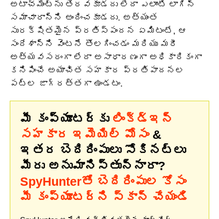
అటాచ్‌మెంట్‌ను తెరవకూడదు లేదా ఎలాంటి లాగిన్
సమాచారాన్ని అందించకూడదు. అత్యంత
సురక్షితమైన ప్రతిస్పందన ఏమిటంటే, ఆ
సందేశాన్ని వెంటనే తొలగించడం మరియు మరీ
అత్యవసరంగా లేదా అసాధారణంగా అధికారికంగా
కనిపించే అయాచిత సహకార ప్రతిపాదనల
పట్ల జాగ్రత్తగా ఉండటం.
మీ కంప్యూటర్‌కు
లింక్డ్ఇన్
సహకార ఇమెయిల్ మోసం
&
ఇతర బెదిరింపులు సోకినట్లు
మీరు అనుమానిస్తున్నారా?
SpyHunterతో బెదిరింపుల కోసం
మీ కంప్యూటర్‌ని స్కాన్ చేయండి