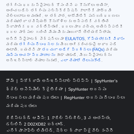
తగ్గింపు ధరకు స్పైహంటర్ కోసం చేసే ఏ కొనుగోలు అయినా,
అందించబడిన తగ్గింపు సబ్‌స్క్రిప్షన్ కాలానికి మాత్రమే
చెల్లుబాటు అవుతుంది. ఆ తర్వాత, ఆటోమేటిక్ పునరుద్ధరణలు
మరియు/లేదా భవిష్యత్ కొనుగోళ్లకు అప్పటికి వర్తించే
ప్రామాణిక ధర వర్తిస్తుంది. ధరలు మారవచ్చు, అయినప్పటికీ
ధరల మార్పుల గురించి మేము మీకు ముందుగానే తెలియజేస్తాము.
అన్ని స్పైహంటర్ వెర్షన్‌లు మా
EULA/TOS
,
గోప్యతా/కుకీ విధానం
మరియు
తగ్గింపు నిబంధనలకు
మీరు అంగీకరించడంపై ఆధారపడి
ఉంటాయి. దయచేసి మా
తరచుగా అడిగే ప్రశ్నలు (FAQs)
మరియు
ముప్పు అంచనా ప్రమాణాలను
కూడా చూడండి. మీరు స్పైహంటర్‌ను
అన్‌ఇన్‌స్టాల్ చేయాలనుకుంటే,
ఎలా చేయాలో తెలుసుకోండి
.
హోమ్
ప్రోగ్రామ్ అన్‌ఇన్‌స్టాల్ స్టెప్స్
SpyHunter's
థ్రెట్ అసెస్‌మెంట్ క్రైటీరియా
SpyHunter అదనపు
నిబంధనలు మరియు షరతులు
RegHunter అదనపు నిబంధనలు
మరియు షరతులు
రిజిస్టర్డ్ ఆఫీస్: 1 కాజిల్ స్ట్రీట్, 3 వ అంతస్తు,
డబ్లిన్ 2 D02XD82 ఐర్లాండ్.
ఎనిగ్మాసాఫ్ట్ లిమిటెడ్, షేర్ల ద్వారా ప్రైవేట్ కంపెనీ