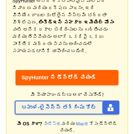
SpyHunter అనేది శక్తివంతమైన మాల్వేర్
నివారణ మరియు రక్షణ సాధనం, ఇది
వినియోగదారులకు లోతైన సిస్టమ్ భద్రతా
విశ్లేషణ,
లింక్డ్ఇన్ సహకార ఇమెయిల్ మోసం
వంటి అనేక రకాల బెదిరింపులను గుర్తించడం
మరియు తీసివేయడం అలాగే ఒకరిపై ఒకరు
సాంకేతిక మద్దతు సేవను అందించడంలో
సహాయపడటానికి రూపొందించబడింది.
SpyHunter ని డౌన్‌లోడ్ చేయండి
మీ వ్యాపారం డబ్బు ఆదా చేసుకోండి!
బహుళ-లైసెన్స్ తగ్గింపు కోట్
మీ OS కాదా?
విండోస్®
మరియు
Mac®
కోసం డౌన్‌లోడ్
చేయండి.