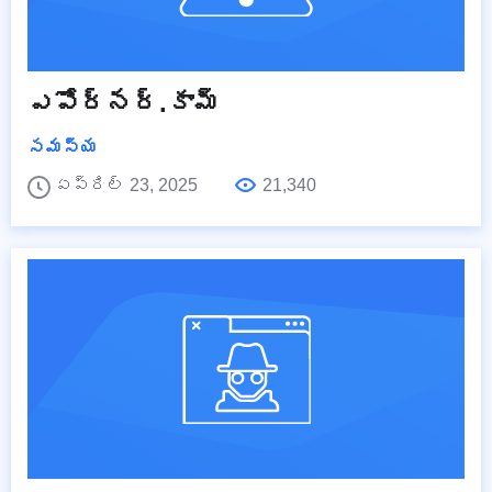
ఎపోర్నర్.కామ్
సమస్య
ఏప్రిల్ 23, 2025
21,340