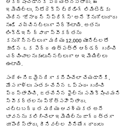
ఆకర్షించడానికి ప్రయత్నిస్తారు. ఈ
ఇమెయిల్‌లు, స్టోరెక్స్ ట్రేడింగ్ లిమిటెడ్‌కు
చెందిన 'జోనాథన్ స్ప్రిగ్స్' అనే కొనుగోలుదారు
నుండి వచ్చినట్లుగా పేర్కొంటాయి. అతను
లింక్డ్ఇన్ ద్వారా స్వీకర్తను
కనుగొన్నట్లుగా మరియు 12,000 యూనిట్లతో
కూడిన ఒక పెద్ద ఉత్పత్తి ఆర్డర్ గురించి
చర్చించాలనుకుంటున్నట్లుగా ఆ ఇమెయిల్‌లు
ఉంటాయి.
సందేశం నిజమైనదిగా కనిపించేలా చేయడానికి,
మోసగాళ్లు సంతకం చేసిన ఒప్పందం గురించి
ప్రస్తావించి, జతచేసిన ఫైల్‌ను సమీక్షించమని
స్వీకర్తలను ప్రోత్సహిస్తారు.
చట్టబద్ధత మరియు ఆవశ్యకత అనే
భావనను కలిగించేలా ఇమెయిల్‌ను జాగ్రత్తగా
రూపొందిస్తారు, దీనివల్ల వినియోగదారులు