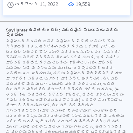
అక్టోబర్ 11, 2022
19,559
SpyHunter ఉచిత ట్రయల్: ముఖ్యమైన నిబంధనలు మరియు
షరతులు
స్పైహంటర్ ట్రయల్ అనేది స్పైహంటర్ ప్రో లేదా మ్యాక్ కోసం
స్పైహంటర్ కొరకు ఉద్దేశించబడింది మరియు ఒకేసారి 7-రోజుల
ట్రయల్ వ్యవధి కోసం బహుళ పరికరాలను (ప్రచార సామగ్రి/
కొనుగోలు పేజీలో పేర్కొన్న విధంగా) కలిగి ఉంటుంది. ఇది సమగ్ర
మాల్వేర్ గుర్తింపు మరియు తొలగింపు కార్యాచరణను, మాల్వేర్
ముప్పుల నుండి మీ సిస్టమ్‌ను చురుకుగా రక్షించడానికి అధిక-
పనితీరు గల గార్డులను, మరియు స్పైహంటర్ హెల్ప్‌డెస్క్ ద్వారా
మా సాంకేతిక మద్దతు బృందానికి యాక్సెస్‌ను అందిస్తుంది. ట్రయల్
వ్యవధిలో మీకు ముందుగా ఎటువంటి ఛార్జీ విధించబడదు, అయితే
ట్రయల్‌ను యాక్టివేట్ చేయడానికి క్రెడిట్ కార్డ్ అవసరం. (ఈ
ఆఫర్ కింద ప్రీపెయిడ్ క్రెడిట్ కార్డ్‌లు, డెబిట్ కార్డ్‌లు మరియు
గిఫ్ట్ కార్డ్‌లు ఆమోదించబడకపోవచ్చు.) ఒకవేళ మీరు కొనుగోలు
చేయాలని నిర్ణయించుకుంటే, ట్రయల్ నుండి చెల్లింపు
సబ్‌స్క్రిప్షన్‌కు మారే సమయంలో నిరంతరాయంగా, అంతరాయం లేని
భద్రతా రక్షణను నిర్ధారించడంలో సహాయపడటానికి మీ చెల్లింపు
పద్ధతి అవసరం. ట్రయల్ సమయంలో మీ చెల్లింపు పద్ధతి నుండి
ముందుగా ఎలాంటి చెల్లింపు మొత్తం వసూలు చేయబడదు, అయినప్పటికీ
మీ చెల్లింపు పద్ధతి చెల్లుబాటు అవుతుందో లేదో ధృవీకరించడానికి మీ