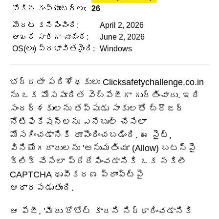
సోకిన కంప్యూటర్లు:
26
మొదట కనిపించింది:
April 2, 2026
ఆఖరి సారిగా చూచింది:
June 2, 2026
OS(లు) ప్రభావితమైంది:
Windows
భద్రతా పరిశోధకులు Clicksafetychallenge.co.in
ను ఒక మోసపూరిత వెబ్‌పేజీగా గుర్తించారు. ఇది
సందర్శకులను తప్పుడు సాకులతో బ్రౌజర్
నోటిఫికేషన్‌లను ఎనేబుల్ చేసేలా
మోసగించడానికి రూపొందించబడింది. ఈ సైట్,
వినియోగదారులను 'అనుమతించు' (Allow) బటన్‌పై
క్లిక్ చేసేలా ప్రేరేపించడానికి ఒక నకిలీ
CAPTCHA ధృవీకరణ ప్రాంప్ట్‌పై
ఆధారపడుతుంది.
ఆ పేజీ, 'మీరు రోబోట్ కాదని నిర్ధారించడానికి