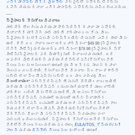
ఎనిగ్మాసాఫ్ట్ యొక్క మైఅకౌంట్
వెబ్‌సైట్‌లో సపోర్ట్ టికెట్‌ను
ఓపెన్ చేయడం ద్వారా ఎనిగ్మాసాఫ్ట్ సపోర్ట్‌ను సంప్రదించవచ్చు.
-----
స్పైహంటర్ కొనుగోలు వివరాలు
మాల్‌వేర్ తొలగింపు మరియు మా హెల్ప్‌డెస్క్ ద్వారా మా సపోర్ట్
విభాగానికి యాక్సెస్ వంటి పూర్తి కార్యాచరణ కోసం, మీరు
స్పైహంటర్‌కు తక్షణమే సబ్‌స్క్రయిబ్ చేసుకునే ఎంపిక కూడా మీకు
ఉంది. దీని ధర సాధారణంగా అర్ధవార్షికంగా
$49.98
(స్పైహంటర్
బేసిక్ విండోస్) మరియు అర్ధవార్షికంగా
$79.98
(స్పైహంటర్ ప్రో
విండోస్/స్పైహంటర్ ఫర్ మ్యాక్) నుండి ప్రారంభమవుతుంది. ఇది
ఆఫరింగ్ మెటీరియల్స్ మరియు రిజిస్ట్రేషన్/కొనుగోలు పేజీ
నిబంధనలకు అనుగుణంగా ఉంటుంది (ఇవి ఇక్కడ సూచన ద్వారా
పొందుపరచబడ్డాయి; కొనుగోలు పేజీ వివరాల ప్రకారం దేశాన్ని
బట్టి లేదా ప్రమోషన్‌ను బట్టి ధర మారవచ్చు). మీరు
నిరంతరాయంగా
సబ్‌స్క్రిప్షన్ తీసుకునే వినియోగదారు అయితే
మరియు మీ సబ్‌స్క్రిప్షన్ గడువు ముగియడానికి ముందు రాబోయే
ఛార్జీల గురించి మీకు నోటీసు అందితే, మీ అసలు కొనుగోలు
సబ్‌స్క్రిప్షన్ సమయంలో అమలులో ఉన్న ప్రామాణిక
సబ్‌స్క్రిప్షన్ రుసుముతో మరియు అదే సబ్‌స్క్రిప్షన్ కాల
వ్యవధికి లేదా ప్రమోషన్ మెటీరియల్స్/కొనుగోలు పేజీలో
పేర్కొన్న విధంగా మీ సబ్‌స్క్రిప్షన్ స్వయంచాలకంగా
పునరుద్ధరించబడుతుంది. స్పైహంటర్ కొనుగోలు అనేది కొనుగోలు
పేజీలోని నిబంధనలు మరియు షరతులు,
EULA/TOS
,
గోప్యత/కుకీ
పాలసీ
మరియు
డిస్కౌంట్ నిబంధనలకు
లోబడి ఉంటుంది.