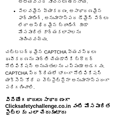
అత్యవసర సూచనలు ఉన్నాయి.
పేలవమైన వ్యాకరణం, అసాధారణమైన
ఫార్మాటింగ్, అనుమానాస్పద డొమైన్ పేర్లు
లేదా అస్థిరమైన బ్రాండింగ్ కూడా
మోసపూరిత కార్యకలాపాలను
సూచించవచ్చు.
చట్టబద్ధమైన CAPTCHA వ్యవస్థలు
ధృవీకరణను పూర్తి చేయడానికి బ్రౌజర్
నోటిఫికేషన్ అనుమతులను ఎప్పుడూ అడగవు.
CAPTCHA ప్రక్రియలో భాగంగా నోటిఫికేషన్
యాక్సెస్ కోరే ఏ వెబ్‌సైట్‌నైనా అనుమానాస్పదంగా
పరిగణించాలి.
వినియోగదారులు సాధారణంగా
Clicksafetychallenge.co.in వంటి మోసపూరిత
సైట్‌లకు ఎలా చేరుకుంటారు