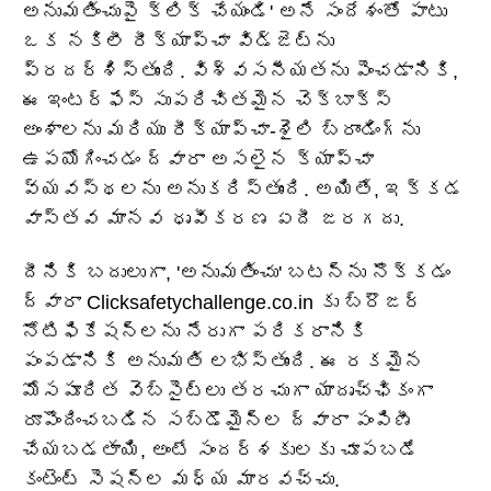
అనుమతించుపై క్లిక్ చేయండి' అనే సందేశంతో పాటు
ఒక నకిలీ రీక్యాప్చా విడ్జెట్‌ను
ప్రదర్శిస్తుంది. విశ్వసనీయతను పెంచడానికి,
ఈ ఇంటర్‌ఫేస్ సుపరిచితమైన చెక్‌బాక్స్
అంశాలను మరియు రీక్యాప్చా-శైలి బ్రాండింగ్‌ను
ఉపయోగించడం ద్వారా అసలైన క్యాప్చా
వ్యవస్థలను అనుకరిస్తుంది. అయితే, ఇక్కడ
వాస్తవ మానవ ధృవీకరణ ఏదీ జరగదు.
దీనికి బదులుగా, 'అనుమతించు' బటన్‌ను నొక్కడం
ద్వారా Clicksafetychallenge.co.in కు బ్రౌజర్
నోటిఫికేషన్‌లను నేరుగా పరికరానికి
పంపడానికి అనుమతి లభిస్తుంది. ఈ రకమైన
మోసపూరిత వెబ్‌సైట్‌లు తరచుగా యాదృచ్ఛికంగా
రూపొందించబడిన సబ్‌డొమైన్‌ల ద్వారా పంపిణీ
చేయబడతాయి, అంటే సందర్శకులకు చూపబడే
కంటెంట్ సెషన్‌ల మధ్య మారవచ్చు.