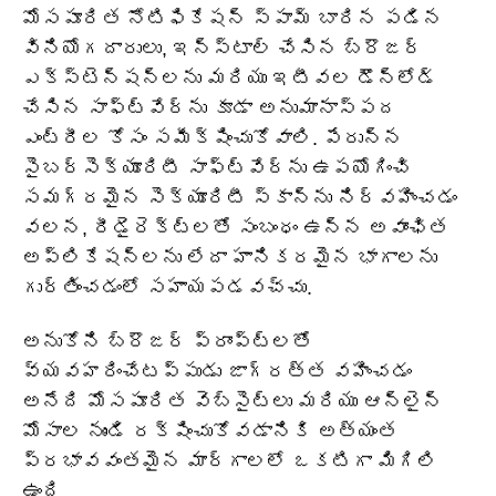
మోసపూరిత నోటిఫికేషన్ స్పామ్ బారిన పడిన
వినియోగదారులు, ఇన్‌స్టాల్ చేసిన బ్రౌజర్
ఎక్స్‌టెన్షన్‌లను మరియు ఇటీవల డౌన్‌లోడ్
చేసిన సాఫ్ట్‌వేర్‌ను కూడా అనుమానాస్పద
ఎంట్రీల కోసం సమీక్షించుకోవాలి. పేరున్న
సైబర్‌సెక్యూరిటీ సాఫ్ట్‌వేర్‌ను ఉపయోగించి
సమగ్రమైన సెక్యూరిటీ స్కాన్‌ను నిర్వహించడం
వలన, రీడైరెక్ట్‌లతో సంబంధం ఉన్న అవాంఛిత
అప్లికేషన్‌లను లేదా హానికరమైన భాగాలను
గుర్తించడంలో సహాయపడవచ్చు.
అనుకోని బ్రౌజర్ ప్రాంప్ట్‌లతో
వ్యవహరించేటప్పుడు జాగ్రత్త వహించడం
అనేది మోసపూరిత వెబ్‌సైట్‌లు మరియు ఆన్‌లైన్
మోసాల నుండి రక్షించుకోవడానికి అత్యంత
ప్రభావవంతమైన మార్గాలలో ఒకటిగా మిగిలి
ఉంది.