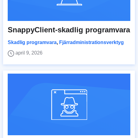
SnappyClient-skadlig programvara
Skadlig programvara
,
Fjärradministrationsverktyg
april 9, 2026