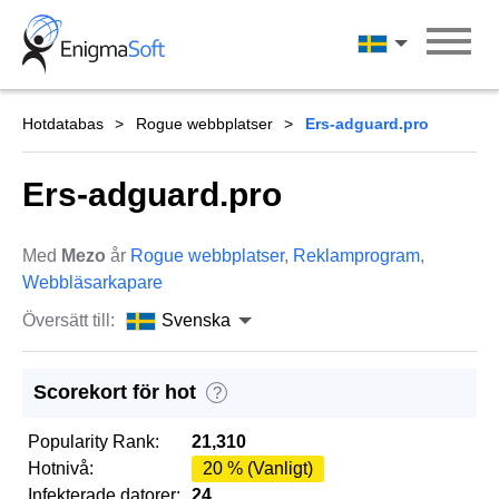
Skip
to
Svenska
content
Hotdatabas
Rogue webbplatser
Ers-adguard.pro
Ers-adguard.pro
Med
Mezo
år
Rogue webbplatser
,
Reklamprogram
,
Webbläsarkapare
Översätt till:
Svenska
Scorekort för hot
?
Popularity Rank:
21,310
Hotnivå:
20 % (Vanligt)
Infekterade datorer:
24