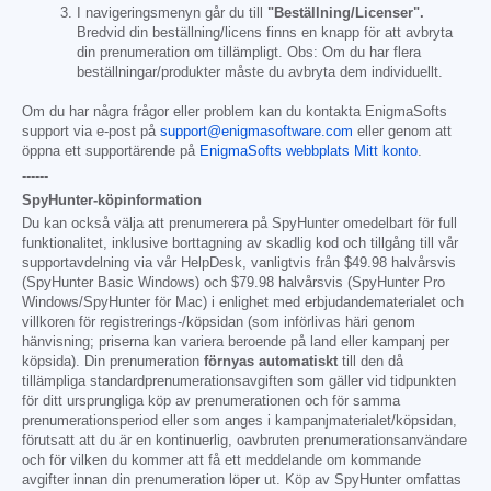
I navigeringsmenyn går du till
"Beställning/Licenser".
Bredvid din beställning/licens finns en knapp för att avbryta
din prenumeration om tillämpligt. Obs: Om du har flera
beställningar/produkter måste du avbryta dem individuellt.
Om du har några frågor eller problem kan du kontakta EnigmaSofts
support via e-post på
support@enigmasoftware.com
eller genom att
öppna ett supportärende på
EnigmaSofts webbplats Mitt konto
.
------
SpyHunter-köpinformation
Du kan också välja att prenumerera på SpyHunter omedelbart för full
funktionalitet, inklusive borttagning av skadlig kod och tillgång till vår
supportavdelning via vår HelpDesk, vanligtvis från
$49.98
halvårsvis
(SpyHunter Basic Windows) och
$79.98
halvårsvis (SpyHunter Pro
Windows/SpyHunter för Mac) i enlighet med erbjudandematerialet och
villkoren för registrerings-/köpsidan (som införlivas häri genom
hänvisning; priserna kan variera beroende på land eller kampanj per
köpsida). Din prenumeration
förnyas automatiskt
till den då
tillämpliga standardprenumerationsavgiften som gäller vid tidpunkten
för ditt ursprungliga köp av prenumerationen och för samma
prenumerationsperiod eller som anges i kampanjmaterialet/köpsidan,
förutsatt att du är en kontinuerlig, oavbruten prenumerationsanvändare
och för vilken du kommer att få ett meddelande om kommande
avgifter innan din prenumeration löper ut. Köp av SpyHunter omfattas