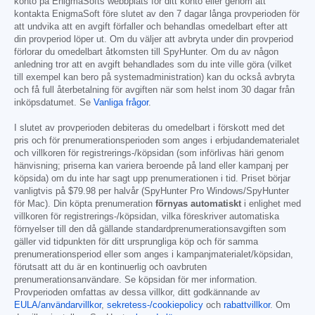
konto på EnigmaSofts webbplats för ditt konto eller genom att
kontakta EnigmaSoft före slutet av den 7 dagar långa provperioden för
att undvika att en avgift förfaller och behandlas omedelbart efter att
din provperiod löper ut. Om du väljer att avbryta under din provperiod
förlorar du omedelbart åtkomsten till SpyHunter. Om du av någon
anledning tror att en avgift behandlades som du inte ville göra (vilket
till exempel kan bero på systemadministration) kan du också avbryta
och få full återbetalning för avgiften när som helst inom 30 dagar från
inköpsdatumet. Se
Vanliga frågor
.
I slutet av provperioden debiteras du omedelbart i förskott med det
pris och för prenumerationsperioden som anges i erbjudandematerialet
och villkoren för registrerings-/köpsidan (som införlivas häri genom
hänvisning; priserna kan variera beroende på land eller kampanj per
köpsida) om du inte har sagt upp prenumerationen i tid. Priset börjar
vanligtvis på
$79.98
per halvår (SpyHunter Pro Windows/SpyHunter
för Mac). Din köpta prenumeration
förnyas automatiskt
i enlighet med
villkoren för registrerings-/köpsidan, vilka föreskriver automatiska
förnyelser till den då gällande standardprenumerationsavgiften som
gäller vid tidpunkten för ditt ursprungliga köp och för samma
prenumerationsperiod eller som anges i kampanjmaterialet/köpsidan,
förutsatt att du är en kontinuerlig och oavbruten
prenumerationsanvändare. Se köpsidan för mer information.
Provperioden omfattas av dessa villkor, ditt godkännande av
EULA/användarvillkor
,
sekretess-/cookiepolicy
och
rabattvillkor
. Om