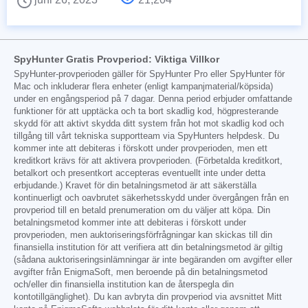
SpyHunter Gratis Provperiod: Viktiga Villkor
SpyHunter-provperioden gäller för SpyHunter Pro eller SpyHunter för
Mac och inkluderar flera enheter (enligt kampanjmaterial/köpsida)
under en engångsperiod på 7 dagar. Denna period erbjuder omfattande
funktioner för att upptäcka och ta bort skadlig kod, högpresterande
skydd för att aktivt skydda ditt system från hot mot skadlig kod och
tillgång till vårt tekniska supportteam via SpyHunters helpdesk. Du
kommer inte att debiteras i förskott under provperioden, men ett
kreditkort krävs för att aktivera provperioden. (Förbetalda kreditkort,
betalkort och presentkort accepteras eventuellt inte under detta
erbjudande.) Kravet för din betalningsmetod är att säkerställa
kontinuerligt och oavbrutet säkerhetsskydd under övergången från en
provperiod till en betald prenumeration om du väljer att köpa. Din
betalningsmetod kommer inte att debiteras i förskott under
provperioden, men auktoriseringsförfrågningar kan skickas till din
finansiella institution för att verifiera att din betalningsmetod är giltig
(sådana auktoriseringsinlämningar är inte begäranden om avgifter eller
avgifter från EnigmaSoft, men beroende på din betalningsmetod
och/eller din finansiella institution kan de återspegla din
kontotillgänglighet). Du kan avbryta din provperiod via avsnittet Mitt