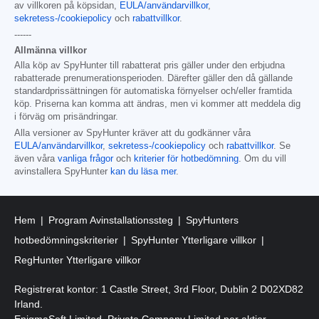
av villkoren på köpsidan,
EULA/användarvillkor
,
sekretess-/cookiepolicy
och
rabattvillkor
.
------
Allmänna villkor
Alla köp av SpyHunter till rabatterat pris gäller under den erbjudna
rabatterade prenumerationsperioden. Därefter gäller den då gällande
standardprissättningen för automatiska förnyelser och/eller framtida
köp. Priserna kan komma att ändras, men vi kommer att meddela dig
i förväg om prisändringar.
Alla versioner av SpyHunter kräver att du godkänner våra
EULA/användarvillkor
,
sekretess-/cookiepolicy
och
rabattvillkor
. Se
även våra
vanliga frågor
och
kriterier för hotbedömning
. Om du vill
avinstallera SpyHunter
kan du läsa mer
.
Hem
Program Avinstallationssteg
SpyHunters
hotbedömningskriterier
SpyHunter Ytterligare villkor
RegHunter Ytterligare villkor
Registrerat kontor: 1 Castle Street, 3rd Floor, Dublin 2 D02XD82
Irland.
EnigmaSoft Limited, Private Company Limited per aktier,