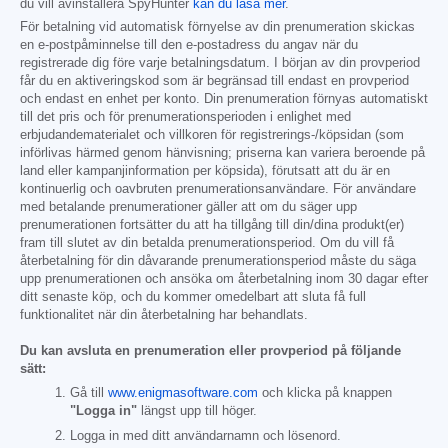
du vill avinstallera SpyHunter
kan du läsa mer
.
För betalning vid automatisk förnyelse av din prenumeration skickas
en e-postpåminnelse till den e-postadress du angav när du
registrerade dig före varje betalningsdatum. I början av din provperiod
får du en aktiveringskod som är begränsad till endast en provperiod
och endast en enhet per konto. Din prenumeration förnyas automatiskt
till det pris och för prenumerationsperioden i enlighet med
erbjudandematerialet och villkoren för registrerings-/köpsidan (som
införlivas härmed genom hänvisning; priserna kan variera beroende på
land eller kampanjinformation per köpsida), förutsatt att du är en
kontinuerlig och oavbruten prenumerationsanvändare. För användare
med betalande prenumerationer gäller att om du säger upp
prenumerationen fortsätter du att ha tillgång till din/dina produkt(er)
fram till slutet av din betalda prenumerationsperiod. Om du vill få
återbetalning för din dåvarande prenumerationsperiod måste du säga
upp prenumerationen och ansöka om återbetalning inom 30 dagar efter
ditt senaste köp, och du kommer omedelbart att sluta få full
funktionalitet när din återbetalning har behandlats.
Du kan avsluta en prenumeration eller provperiod på följande
sätt:
Gå till
www.enigmasoftware.com
och klicka på knappen
"Logga in"
längst upp till höger.
Logga in med ditt användarnamn och lösenord.