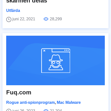
skärmen delas
Utfärda
juni 22, 2021
28,299
Fuq.com
Rogue anti-spionprogram
,
Mac Malware
juni 26, 2023
21,204