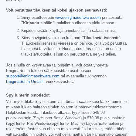
Voit peruuttaa tilauksen tai kokeilujakson seuraavasti:
Siirry osoitteeseen
www.enigmasoftware.com
ja napsauta
"Kirjaudu sisään"
-painiketta oikeassa yläkulmassa.
Kirjaudu sisään käyttäjätunnuksellasi ja salasanallasi.
Siirry navigointivalikossa kohtaan
"Tilaukset/Lisenssit".
Tilauksesi/lisenssisi vieressä on painike, jolla voit peruuttaa
tilauksesi tarvittaessa. Huomautus: Jos sinulla on useita
tilauksia/tuotteita, sinun on peruutettava ne yksitellen.
Jos sinulla on kysyttävää tai ongelmia, voit ottaa yhteyttä
EnigmaSoftin tukeen sähköpostitse osoitteeseen
support@enigmasoftware.com
tai avaamalla tukipyynnön
EnigmaSoftin Omatili-
verkkosivustolla.
------
SpyHunterin ostotiedot
Voit myös tilata SpyHunterin välittömästi saadaksesi kaikki toiminnot,
mukaan lukien haittaohjelmien poiston ja pääsyn tukiosastoomme
HelpDeskin kautta. Tilaukset alkavat tyypillisesti
$49.98
puolivuosittain (SpyHunter Basic Windows) ja
$79.98
puolivuosittain
(SpyHunter Pro Windows/SpyHunter Macille) tarjousmateriaalien ja
rekisteröinti-/ostosivun ehtojen mukaisesti (jotka sisällytetään tähän
viittauksella; hinnoittelu voi vaihdella maittain tai kampanjakohtaisesti