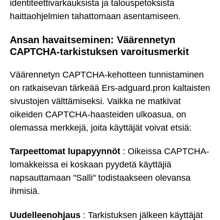
identiteettivarkauksista ja talouspetoksista
haittaohjelmien tahattomaan asentamiseen.
Ansan havaitseminen: Väärennetyn
CAPTCHA-tarkistuksen varoitusmerkit
Väärennetyn CAPTCHA-kehotteen tunnistaminen
on ratkaisevan tärkeää Ers-adguard.pron kaltaisten
sivustojen välttämiseksi. Vaikka ne matkivat
oikeiden CAPTCHA-haasteiden ulkoasua, on
olemassa merkkejä, joita käyttäjät voivat etsiä:
Tarpeettomat lupapyynnöt
: Oikeissa CAPTCHA-
lomakkeissa ei koskaan pyydetä käyttäjiä
napsauttamaan "Salli" todistaakseen olevansa
ihmisiä.
Uudelleenohjaus
: Tarkistuksen jälkeen käyttäjät