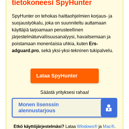
tietokoneesi SpyHunter
SpyHunter on tehokas haittaohjelmien korjaus- ja
suojaustyökalu, joka on suunniteltu auttamaan
käyttäjiä tarjoamaan perusteellinen
järjestelmäturvallisuusanalyysi, havaitsemaan ja
poistamaan monenlaisia uhkia, kuten
Ers-
adguard.pro
, sekä yksi-yksi-tekninen tukipalvelu.
Lataa SpyHunter
Säästä yrityksesi rahaa!
Monen lisenssin
alennustarjous
Etkö käyttöjärjestelmäsi?
Lataa
Windows®
ja
Mac®
.