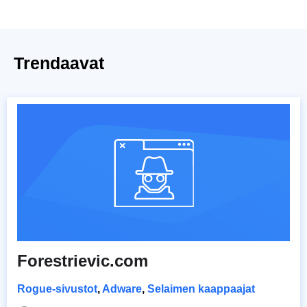
Trendaavat
Forestrievic.com
Rogue-sivustot
,
Adware
,
Selaimen kaappaajat