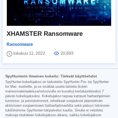
XHAMSTER Ransomware
Ransomware
lokakuu 11, 2022
20,693
SpyHunterin ilmainen kokeilu: Tärkeät käyttöehdot
SpyHunter-kokeilujakso on tarkoitettu SpyHunter Pro- tai SpyHunter
for Mac -tuotteille, ja se sisältää useita laitteita (kuten
mainosmateriaaleissa/ostosivulla on kuvattu) kertaluonteiseksi 7
päivän kokeilujaksoksi. Kokeilujakso tarjoaa kattavat haittaohjelmien
tunnistus- ja poistotoiminnot, tehokkaat suojaukset järjestelmän
aktiiviseen suojaamiseen haittaohjelmauhilta sekä pääsyn tekniseen
tukitiimiimme SpyHunter-tukipalvelun kautta. Sinulta ei veloiteta
maksuja etukäteen kokeilujakson aikana, vaikka kokeilujakson