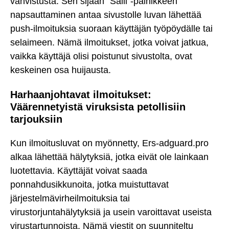
vahvistusta. Sen sijaan "Salli"-painikkeen
napsauttaminen antaa sivustolle luvan lähettää
push-ilmoituksia suoraan käyttäjän työpöydälle tai
selaimeen. Nämä ilmoitukset, jotka voivat jatkua,
vaikka käyttäjä olisi poistunut sivustolta, ovat
keskeinen osa huijausta.
Harhaanjohtavat ilmoitukset:
Väärennetyistä viruksista petollisiin
tarjouksiin
Kun ilmoitusluvat on myönnetty, Ers-adguard.pro
alkaa lähettää hälytyksiä, jotka eivät ole lainkaan
luotettavia. Käyttäjät voivat saada
ponnahdusikkunoita, jotka muistuttavat
järjestelmävirheilmoituksia tai
virustorjuntahälytyksiä ja usein varoittavat useista
virustartunnoista. Nämä viestit on suunniteltu