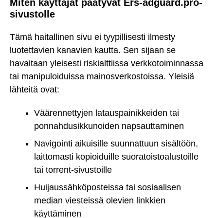
Miten käyttäjät päätyvät Ers-adguard.pro-
sivustolle
Tämä haitallinen sivu ei tyypillisesti ilmesty
luotettavien kanavien kautta. Sen sijaan se
havaitaan yleisesti riskialttiissa verkkotoiminnassa
tai manipuloiduissa mainosverkostoissa. Yleisiä
lähteitä ovat:
Väärennettyjen latauspainikkeiden tai
ponnahdusikkunoiden napsauttaminen
Navigointi aikuisille suunnattuun sisältöön,
laittomasti kopioiduille suoratoistoalustoille
tai torrent-sivustoille
Huijaussähköposteissa tai sosiaalisen
median viesteissä olevien linkkien
käyttäminen