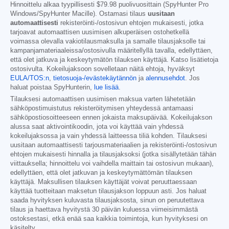
Hinnoittelu alkaa tyypillisesti
$79.98
puolivuosittain (SpyHunter Pro
Windows/SpyHunter Macille). Ostamasi tilaus
uusitaan
automaattisesti
rekisteröinti-/ostosivun ehtojen mukaisesti, jotka
tarjoavat automaattisen uusimisen alkuperäisen ostohetkellä
voimassa olevalla vakiotilausmaksulla ja samalle tilausjaksolle tai
kampanjamateriaaleissa/ostosivulla määritellyllä tavalla, edellyttäen,
että olet jatkuva ja keskeytymätön tilauksen käyttäjä. Katso lisätietoja
ostosivulta. Kokeilujaksoon sovelletaan näitä ehtoja, hyväksyt
EULA/TOS:n
,
tietosuoja-/evästekäytännön
ja
alennusehdot
. Jos
haluat poistaa SpyHunterin,
lue lisää
.
Tilauksesi automaattisen uusimisen maksua varten lähetetään
sähköpostimuistutus rekisteröitymisen yhteydessä antamaasi
sähköpostiosoitteeseen ennen jokaista maksupäivää. Kokeilujakson
alussa saat aktivointikoodin, jota voi käyttää vain yhdessä
kokeilujaksossa ja vain yhdessä laitteessa tiliä kohden. Tilauksesi
uusitaan automaattisesti tarjousmateriaalien ja rekisteröinti-/ostosivun
ehtojen mukaisesti hinnalla ja tilausjaksoksi (jotka sisällytetään tähän
viittauksella; hinnoittelu voi vaihdella maittain tai ostosivun mukaan),
edellyttäen, että olet jatkuvan ja keskeytymättömän tilauksen
käyttäjä. Maksullisen tilauksen käyttäjät voivat peruuttaessaan
käyttää tuotteitaan maksetun tilausjakson loppuun asti. Jos haluat
saada hyvityksen kuluvasta tilausjaksosta, sinun on peruutettava
tilaus ja haettava hyvitystä 30 päivän kuluessa viimeisimmästä
ostoksestasi, etkä enää saa kaikkia toimintoja, kun hyvityksesi on
käsitelty.