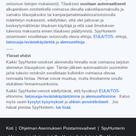
ostosivun tietojen mukaisesti). Tilauksesi
uusitaan automaattisesti
alkuperäisen ostohetkellä voimassa olevalla vakiotilausmaksulla ja
samaksi tilausjaksoksi tai kampanjamateriaaleissa/ostosivulla
määritetyn mukaisesti, edellyttäen, että olet jatkuvan ja
keskeytymättömän tilauksen käyttäjä ja että saat ilmoituksen
tulevista maksuista ennen tilauksesi päättymistä. SpyHunterin
ostamiseen sovelletaan ostosivulla olevia ehtoja,
EULA/TOS-
ehtoja,
tietosuoja-/evästekäytäntöä
ja
alennusehtoja
.
------
Yleiset ehdot
Kaikki SpyHunter-ostokset alennetulla hinnalla ovat voimassa tarjotun
alennetun tilausjakson ajan. Tämän jälkeen automaattisiin uusintoihin
ja/tai tuleviin ostoksiin sovelletaan kulloinkin voimassa olevaa
normaalia hintaa. Hinnat voivat muuttua, mutta ilmoitamme sinulle
etukäteen hinnanmuutoksista.
Kaikki SpyHunter-versiot edellyttävät, että hyväksyt
EULA/TOS-
ehtomme,
tietosuoja-/evästekäytäntömme
ja
alennusehtomme
. Katso
myös usein
kysytyt kysymykset
ja
uhkien arviointikriteerit
. Jos
haluat poistaa SpyHunterin,
lue lisää
.
Koti
Ohjelman Asennuksen Poistamisvaiheet
SpyHunterin