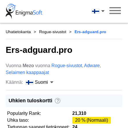
Skip
to
Suomi
content
Uhatietokanta
Rogue-sivustot
Ers-adguard.pro
Ers-adguard.pro
Vuonna
Mezo
vuonna
Rogue-sivustot
,
Adware
,
Selaimen kaappaajat
Käännä:
Suomi
Uhkien tuloskortti
?
Popularity Rank:
21,310
Uhka taso:
20 % (Normaali)
Tartunnan saaneet tietokoneet:
24