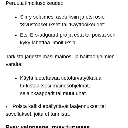
Peruuta ilmoitusoikeudet:
Siirry selaimesi asetuksiin ja etsi osio
'Sivustoasetukset' tai 'Käyttöoikeudet'.
Etsi Ers-adguard.pro ja estä tai poista sen
kyky lähettää ilmoituksia.
Tarkista järjestelmäsi mainos- ja haittaohjelmien
varalta:
Käytä luotettavaa tietoturvatyökalua
tarkistaaksesi mainosohjelmat,
selainkaapparit tai muut uhat.
Poista kaikki epäilyttävät laajennukset tai
sovellukset, joita et tunnista.
Pysy valppaana, pysy turvassa