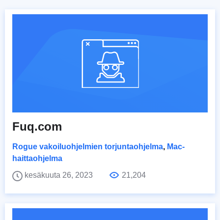
Fuq.com
Rogue vakoiluohjelmien torjuntaohjelma
,
Mac-
haittaohjelma
kesäkuuta 26, 2023
21,204