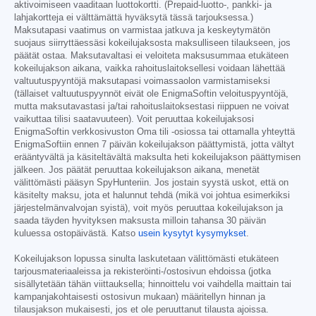
aktivoimiseen vaaditaan luottokortti. (Prepaid-luotto-, pankki- ja
lahjakortteja ei välttämättä hyväksytä tässä tarjouksessa.)
Maksutapasi vaatimus on varmistaa jatkuva ja keskeytymätön
suojaus siirryttäessäsi kokeilujaksosta maksulliseen tilaukseen, jos
päätät ostaa. Maksutavaltasi ei veloiteta maksusummaa etukäteen
kokeilujakson aikana, vaikka rahoituslaitoksellesi voidaan lähettää
valtuutuspyyntöjä maksutapasi voimassaolon varmistamiseksi
(tällaiset valtuutuspyynnöt eivät ole EnigmaSoftin veloituspyyntöjä,
mutta maksutavastasi ja/tai rahoituslaitoksestasi riippuen ne voivat
vaikuttaa tilisi saatavuuteen). Voit peruuttaa kokeilujaksosi
EnigmaSoftin verkkosivuston Oma tili -osiossa tai ottamalla yhteyttä
EnigmaSoftiin ennen 7 päivän kokeilujakson päättymistä, jotta vältyt
erääntyvältä ja käsiteltävältä maksulta heti kokeilujakson päättymisen
jälkeen. Jos päätät peruuttaa kokeilujakson aikana, menetät
välittömästi pääsyn SpyHunteriin. Jos jostain syystä uskot, että on
käsitelty maksu, jota et halunnut tehdä (mikä voi johtua esimerkiksi
järjestelmänvalvojan syistä), voit myös peruuttaa kokeilujakson ja
saada täyden hyvityksen maksusta milloin tahansa 30 päivän
kuluessa ostopäivästä. Katso
usein kysytyt kysymykset
.
Kokeilujakson lopussa sinulta laskutetaan välittömästi etukäteen
tarjousmateriaaleissa ja rekisteröinti-/ostosivun ehdoissa (jotka
sisällytetään tähän viittauksella; hinnoittelu voi vaihdella maittain tai
kampanjakohtaisesti ostosivun mukaan) määritellyn hinnan ja
tilausjakson mukaisesti, jos et ole peruuttanut tilausta ajoissa.