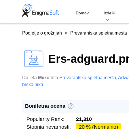
Skip
to
Domov
Izdelki
content
Podjetje o grožnjah
Prevarantska spletna mesta
Ers-adguard.p
Do leta
Mezo
leta
Prevarantska spletna mesta
,
Adwa
brskalnika
Bonitetna ocena
?
Popularity Rank:
21,310
Stopnja nevarnosti:
20 % (Normalno)