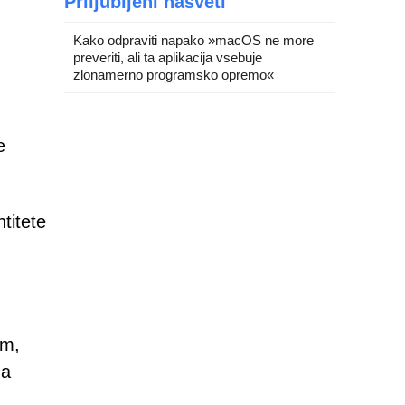
Priljubljeni nasveti
Kako odpraviti napako »macOS ne more
preveriti, ali ta aplikacija vsebuje
zlonamerno programsko opremo«
e
titete
om,
na