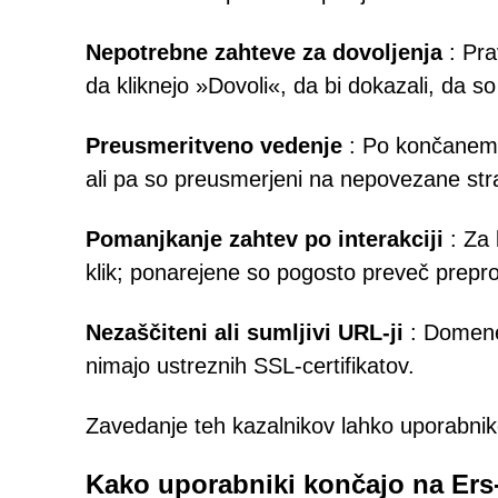
Nepotrebne zahteve za dovoljenja
: Pra
da kliknejo »Dovoli«, da bi dokazali, da so 
Preusmeritveno vedenje
: Po končanem p
ali pa so preusmerjeni na nepovezane stra
Pomanjkanje zahtev po interakciji
: Za 
klik; ponarejene so pogosto preveč prepro
Nezaščiteni ali sumljivi URL-ji
: Domene,
nimajo ustreznih SSL-certifikatov.
Zavedanje teh kazalnikov lahko uporabni
Kako uporabniki končajo na Ers