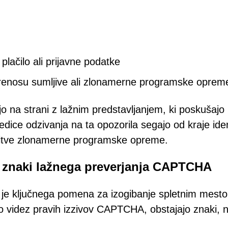
 plačilo ali prijavne podatke
 prenosu sumljive ali zlonamerne programske oprem
o na strani z lažnim predstavljanjem, ki poskušajo
edice odzivanja na ta opozorila segajo od kraje iden
stitve zlonamerne programske opreme.
i znaki lažnega preverjanja CAPTCHA
e ključnega pomena za izogibanje spletnim mest
 videz pravih izzivov CAPTCHA, obstajajo znaki, 