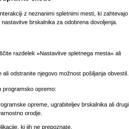
nterakciji z neznanimi spletnimi mesti, ki zahtevajo
ti nastavitve brskalnika za odobrena dovoljenja.
oiščite razdelek »Nastavitve spletnega mesta« ali
e ali odstranite njegovo možnost pošiljanja obvestil.
no programsko opremo:
rogramske opreme, ugrabiteljev brskalnika ali drug
varnostno orodje.
likacije, ki jih ne prepoznate.