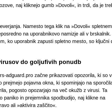
ozove, naj kliknejo gumb »Dovoli«, in trdi, da je tr
reverjanja. Namesto tega klik na »Dovoli« spletne
neposredno na uporabnikovo namizje ali v brskalnik.
tem, ko uporabnik zapusti spletno mesto, so ključni 
 virusov do goljufivih ponudb
rs-adguard.pro začne prikazovati opozorila, ki so 
o prejmejo pojavna okna, ki spominjajo na sporočil
ila, pogosto opozarjajo na več okužb z virusi. Ta
o paniko in prejemnika spodbudijo, naj klikne na
avo ali »aktivira zaščito«.