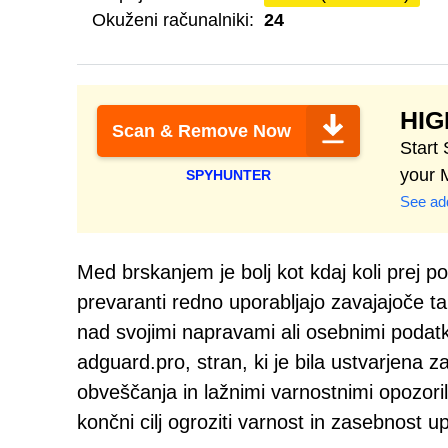
Okuženi računalniki:
24
HI
Scan & Remove Now
Start
your 
SPYHUNTER
See add
Med brskanjem je bolj kot kdaj koli prej p
prevaranti redno uporabljajo zavajajoče ta
nad svojimi napravami ali osebnimi podatk
adguard.pro, stran, ki je bila ustvarjena 
obveščanja in lažnimi varnostnimi opozoril
končni cilj ogroziti varnost in zasebnost u