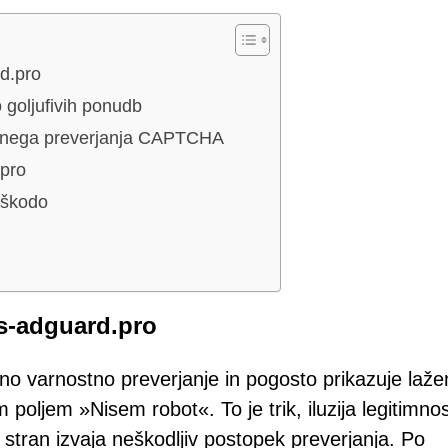
d.pro
o goljufivih ponudb
lažnega preverjanja CAPTCHA
.pro
e škodo
rs-adguard.pro
mno varnostno preverjanje in pogosto prikazuje laže
oljem »Nisem robot«. To je trik, iluzija legitimnos
tran izvaja neškodljiv postopek preverjanja. Po