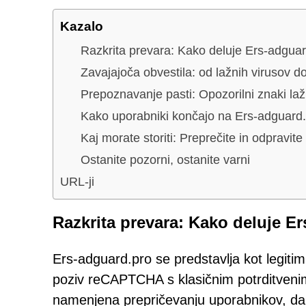
Kazalo
Razkrita prevara: Kako deluje Ers-adguar
Zavajajoča obvestila: od lažnih virusov d
Prepoznavanje pasti: Opozorilni znaki 
Kako uporabniki končajo na Ers-adguard
Kaj morate storiti: Preprečite in odpravit
Ostanite pozorni, ostanite varni
URL-ji
Razkrita prevara: Kako deluje E
Ers-adguard.pro se predstavlja kot legiti
poziv reCAPTCHA s klasičnim potrditvenim p
namenjena prepričevanju uporabnikov, da s