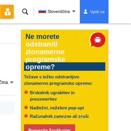
Iskanje
Slovenščina
Vpiši se
Ne morete
odstraniti
zlonamerne
programske
opreme?
Težave s težko odstranljivo
čina
zlonamerno programsko opremo:
Brskalnik ugrabitev in
preusmeritev
Nadležni, neželeni pop-upi
Računalnik zamrzne ali zruši
Prenesite SpyHunter