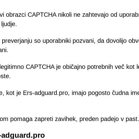
vi obrazci CAPTCHA nikoli ne zahtevajo od uporab
ljudje.
reverjanju so uporabniki pozvani, da dovolijo obve
ni.
legitimno CAPTCHA je običajno potrebnih več kot l
ste.
 kot je Ers-adguard.pro, imajo pogosto čudna im
kom pomaga zapreti zavihek, preden padejo v past
-adguard.pro