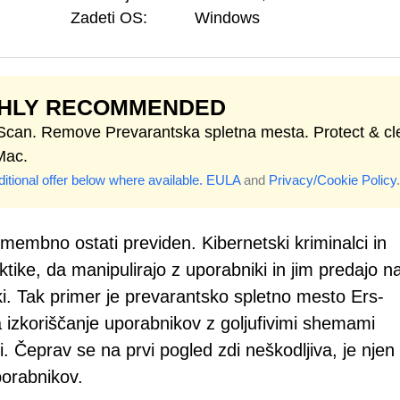
Zadeti OS:
Windows
GHLY RECOMMENDED
 Scan. Remove Prevarantska spletna mesta. Protect & cl
Mac.
itional offer below where available.
EULA
and
Privacy/Cookie Policy
.
omembno ostati previden. Kibernetski kriminalci in
ktike, da manipulirajo z uporabniki in jim predajo n
i. Tak primer je prevarantsko spletno mesto Ers-
za izkoriščanje uporabnikov z goljufivimi shemami
i. Čeprav se na prvi pogled zdi neškodljiva, je njen
porabnikov.