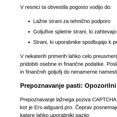
V resnici ta obvestila pogosto vodijo do:
Lažne strani za tehnično podporo
Goljufive spletne strani, ki zahtevajo
Strani, ki uporabnike spodbujajo k
V nekaterih primerih lahko celo preusmerij
pridobiti osebne in finančne podatke. Posl
in finančnih goljufij do nenamerne name
Prepoznavanje pasti: Opozoriln
Prepoznavanje lažnega poziva CAPTCHA j
kot je Ers-adguard.pro. Čeprav posnemajo
katere lahko uporabniki pazijo: