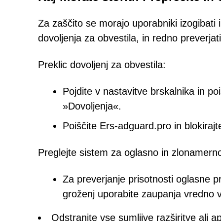
Za zaščito se morajo uporabniki izogibati i
dovoljenja za obvestila, in redno preverja
Preklic dovoljenj za obvestila:
Pojdite v nastavitve brskalnika in p
»Dovoljenja«.
Poiščite Ers-adguard.pro in blokirajt
Preglejte sistem za oglasno in zlonamer
Za preverjanje prisotnosti oglasne p
groženj uporabite zaupanja vredno 
Odstranite vse sumljive razširitve ali ap