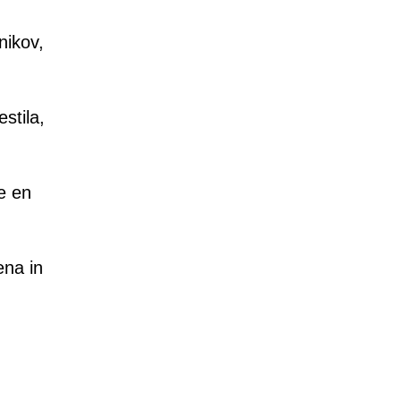
nikov,
stila,
e en
ena in
.