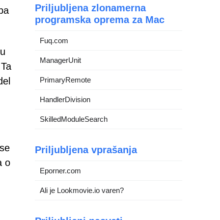
Priljubljena zlonamerna
eba
programska oprema za Mac
Fuq.com
mu
ManagerUnit
 Ta
del
PrimaryRemote
HandlerDivision
SkilledModuleSearch
vse
Priljubljena vprašanja
a o
Eporner.com
Ali je Lookmovie.io varen?