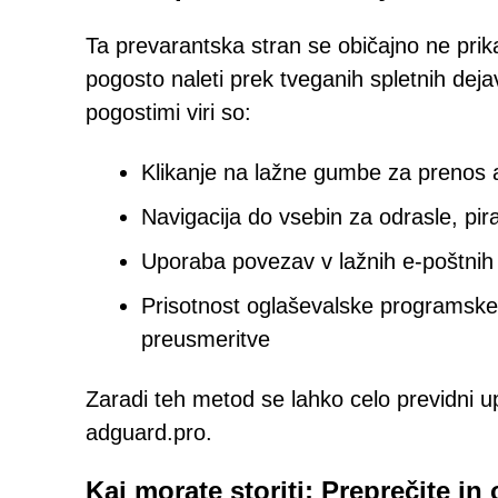
Ta prevarantska stran se običajno ne pri
pogosto naleti prek tveganih spletnih deja
pogostimi viri so:
Klikanje na lažne gumbe za prenos 
Navigacija do vsebin za odrasle, pira
Uporaba povezav v lažnih e-poštnih s
Prisotnost oglaševalske programske 
preusmeritve
Zaradi teh metod se lahko celo previdni u
adguard.pro.
Kaj morate storiti: Preprečite in