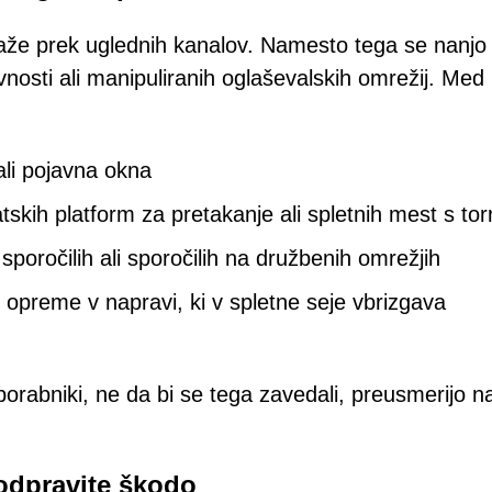
kaže prek uglednih kanalov. Namesto tega se nanjo
vnosti ali manipuliranih oglaševalskih omrežij. Med
ali pojavna okna
tskih platform za pretakanje ali spletnih mest s tor
poročilih ali sporočilih na družbenih omrežjih
opreme v napravi, ki v spletne seje vbrizgava
porabniki, ne da bi se tega zavedali, preusmerijo n
 odpravite škodo