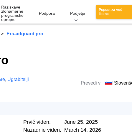
Raziskave
Popust za več
zlonamerne
Podpora
Podjetje
licenc
programske
opreme
Ers-adguard.pro
ro
re
,
Ugrabitelji
Prevedi v:
Slovenš
Prvič viden:
June 25, 2025
Nazadnje viden:
March 14, 2026