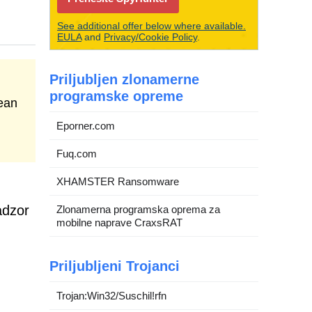
See additional offer below where available.
EULA
and
Privacy/Cookie Policy
.
Priljubljen zlonamerne
programske opreme
ean
Eporner.com
Fuq.com
XHAMSTER Ransomware
adzor
Zlonamerna programska oprema za
mobilne naprave CraxsRAT
Priljubljeni Trojanci
Trojan:Win32/Suschil!rfn