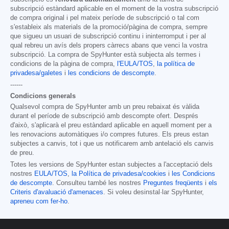
subscripció estàndard aplicable en el moment de la vostra subscripció
de compra original i pel mateix període de subscripció o tal com
s'estableix als materials de la promoció/pàgina de compra, sempre
que sigueu un usuari de subscripció continu i ininterromput i per al
qual rebreu un avís dels propers càrrecs abans que venci la vostra
subscripció. La compra de SpyHunter està subjecta als termes i
condicions de la pàgina de compra,
l'EULA/TOS
,
la política de
privadesa/galetes
i
les condicions de descompte
.
------
Condicions generals
Qualsevol compra de SpyHunter amb un preu rebaixat és vàlida
durant el període de subscripció amb descompte ofert. Després
d'això, s'aplicarà el preu estàndard aplicable en aquell moment per a
les renovacions automàtiques i/o compres futures. Els preus estan
subjectes a canvis, tot i que us notificarem amb antelació els canvis
de preu.
Totes les versions de SpyHunter estan subjectes a l'acceptació dels
nostres
EULA/TOS
,
la Política de privadesa/cookies
i
les Condicions
de descompte
. Consulteu també les nostres
Preguntes freqüents
i
els
Criteris d'avaluació d'amenaces
. Si voleu desinstal·lar SpyHunter,
apreneu com fer-ho
.