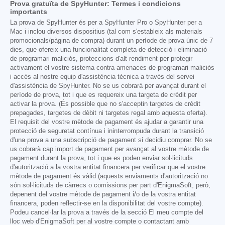
Prova gratuïta de SpyHunter: Termes i condicions
importants
La prova de SpyHunter és per a SpyHunter Pro o SpyHunter per a
Mac i inclou diversos dispositius (tal com s'estableix als materials
promocionals/pàgina de compra) durant un període de prova únic de 7
dies, que ofereix una funcionalitat completa de detecció i eliminació
de programari maliciós, proteccions d'alt rendiment per protegir
activament el vostre sistema contra amenaces de programari maliciós
i accés al nostre equip d'assistència tècnica a través del servei
d'assistència de SpyHunter. No se us cobrarà per avançat durant el
període de prova, tot i que es requereix una targeta de crèdit per
activar la prova. (És possible que no s'acceptin targetes de crèdit
prepagades, targetes de dèbit ni targetes regal amb aquesta oferta).
El requisit del vostre mètode de pagament és ajudar a garantir una
protecció de seguretat contínua i ininterrompuda durant la transició
d'una prova a una subscripció de pagament si decidiu comprar. No se
us cobrarà cap import de pagament per avançat al vostre mètode de
pagament durant la prova, tot i que es poden enviar sol·licituds
d'autorització a la vostra entitat financera per verificar que el vostre
mètode de pagament és vàlid (aquests enviaments d'autorització no
són sol·licituds de càrrecs o comissions per part d'EnigmaSoft, però,
depenent del vostre mètode de pagament i/o de la vostra entitat
financera, poden reflectir-se en la disponibilitat del vostre compte).
Podeu cancel·lar la prova a través de la secció El meu compte del
lloc web d'EnigmaSoft per al vostre compte o contactant amb