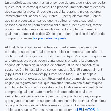
EnigmaSoft abans que finalitzi el període de prova de 7 dies per evitar
que es faci un càrrec que venci i es processi immediatament després
que caduqui la prova. Si decidiu cancel·lar durant la prova, perdreu
immediatament l'accés a SpyHunter. Si, per qualsevol motiu, creieu
que s'ha processat un càrrec que no volíeu fer (cosa que podria
passar a causa de l'administració del sistema, per exemple), també
podeu cancel·lar i rebre un reemborsament complet del càrrec en
qualsevol moment dins dels 30 dies posteriors a la data del càrrec de
compra. Consulteu
les preguntes freqüents
.
Al final de la prova, se us facturarà immediatament pel preu i pel
període de subscripció, tal com s'estableix als materials de l'oferta i
als termes de la pàgina de registre/compra (que s'incorporen aquí com
a referència; els preus poden variar segons el país o la promoció
segons els detalls de la pàgina de compra) si no heu cancel·lat la
subscripció a temps. El preu sol començar a
$79.98
semestralment
(SpyHunter Pro Windows/SpyHunter per a Mac). La subscripció
adquirida es
renovarà automàticament
d'acord amb els termes de la
pàgina de registre/compra, que preveuen renovacions automàtiques
amb la tarifa de subscripció estàndard aplicable en el moment de la
compra original i pel mateix període de subscripció o tal com
s'estableix als materials de la promoció/pàgina de compra, sempre
que sigueu un usuari de subscripció continu i ininterromput. Consulteu
la pàgina de compra per obtenir més informació. La prova està
subjecta a aquests Termes, al vostre acord amb
el EULA/TOS
,
la