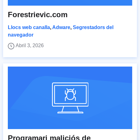
Forestrievic.com
Llocs web canalla
,
Adware
,
Segrestadors del
navegador
Abril 3, 2026
Programari maliciós de