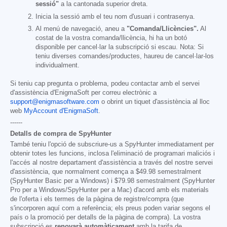
sessió"
a la cantonada superior dreta.
Inicia la sessió amb el teu nom d'usuari i contrasenya.
Al menú de navegació, aneu a
"Comanda/Llicències".
Al
costat de la vostra comanda/llicència, hi ha un botó
disponible per cancel·lar la subscripció si escau. Nota: Si
teniu diverses comandes/productes, haureu de cancel·lar-los
individualment.
Si teniu cap pregunta o problema, podeu contactar amb el servei
d'assistència d'EnigmaSoft per correu electrònic a
support@enigmasoftware.com
o obrint un tiquet d'assistència al lloc
web
MyAccount d'EnigmaSoft
.
------
Detalls de compra de SpyHunter
També teniu l'opció de subscriure-us a SpyHunter immediatament per
obtenir totes les funcions, inclosa l'eliminació de programari maliciós i
l'accés al nostre departament d'assistència a través del nostre servei
d'assistència, que normalment comença a
$49.98
semestralment
(SpyHunter Basic per a Windows) i
$79.98
semestralment (SpyHunter
Pro per a Windows/SpyHunter per a Mac) d'acord amb els materials
de l'oferta i els termes de la pàgina de registre/compra (que
s'incorporen aquí com a referència; els preus poden variar segons el
país o la promoció per detalls de la pàgina de compra). La vostra
subscripció es
renovarà automàticament
amb la tarifa de