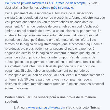
Política de privadesa/galetes
i
els Termes de descompte
. Si voleu
desinstal·lar SpyHunter,
obteniu més informació
.
Per al pagament de la renovació automàtica de la subscripció,
s'enviarà un recordatori per correu electrònic a l'adreça electrònica que
vau proporcionar quan us vau registrar abans de cada data de
pagament. A l'inici del període de prova, rebreu un codi d'activació
limitat a un sol període de prova i a un sol dispositiu per compte. La
vostra subscripció es renovarà automàticament al preu i durant el
període de subscripció d'acord amb els materials de l'oferta i els
termes de la pàgina de registre/compra (que s'incorporen aquí com a
referència; els preus poden variar segons el país o la promoció
segons els detalls de la pàgina de compra), sempre que sigueu un
usuari de subscripció continu i ininterromput. Per als usuaris de
subscripcions de pagament, si cancel·leu, continuareu tenint accés
als vostres productes fins al final del període de subscripció de
pagament. Si voleu rebre un reemborsament pel període de
subscripció actual, heu de cancel·lar i sol·licitar un reemborsament en
un termini de 30 dies a partir de la vostra compra més recent i
deixareu de rebre immediatament totes les funcions quan es processi
el reemborsament.
Podeu cancel·lar una subscripció o una prova de la manera
següent:
Aneu a
www.enigmasoftware.com
i feu clic al botó
"Iniciar