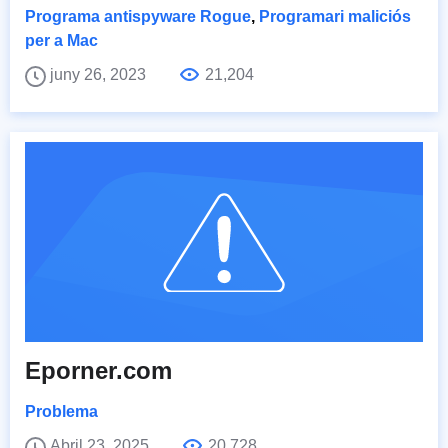
Programa antispyware Rogue
,
Programari maliciós
per a Mac
juny 26, 2023
21,204
Eporner.com
Problema
Abril 23, 2025
20,728