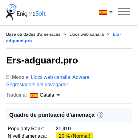
Skip
to
Català
content
Base de dades d'amenaces
Llocs web canalla
Ers-
adguard.pro
Ers-adguard.pro
El
Mezo
el
Llocs web canalla
,
Adware
,
Segrestadors del navegador
Traduir a:
Català
Quadre de puntuació d'amenaça
?
Popularity Rank:
21,310
Nivell d'amenaça:
20 % (Normal)