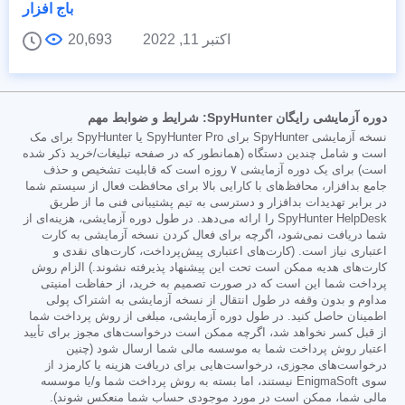
باج افزار
اکتبر 11, 2022
20,693
دوره آزمایشی رایگان SpyHunter: شرایط و ضوابط مهم
نسخه آزمایشی SpyHunter برای SpyHunter Pro یا SpyHunter برای مک
است و شامل چندین دستگاه (همانطور که در صفحه تبلیغات/خرید ذکر شده
است) برای یک دوره آزمایشی ۷ روزه است که قابلیت تشخیص و حذف
جامع بدافزار، محافظ‌های با کارایی بالا برای محافظت فعال از سیستم شما
در برابر تهدیدات بدافزار و دسترسی به تیم پشتیبانی فنی ما از طریق
SpyHunter HelpDesk را ارائه می‌دهد. در طول دوره آزمایشی، هزینه‌ای از
شما دریافت نمی‌شود، اگرچه برای فعال کردن نسخه آزمایشی به کارت
اعتباری نیاز است. (کارت‌های اعتباری پیش‌پرداخت، کارت‌های نقدی و
کارت‌های هدیه ممکن است تحت این پیشنهاد پذیرفته نشوند.) الزام روش
پرداخت شما این است که در صورت تصمیم به خرید، از حفاظت امنیتی
مداوم و بدون وقفه در طول انتقال از نسخه آزمایشی به اشتراک پولی
اطمینان حاصل کنید. در طول دوره آزمایشی، مبلغی از روش پرداخت شما
از قبل کسر نخواهد شد، اگرچه ممکن است درخواست‌های مجوز برای تأیید
اعتبار روش پرداخت شما به موسسه مالی شما ارسال شود (چنین
درخواست‌های مجوزی، درخواست‌هایی برای دریافت هزینه یا کارمزد از
سوی EnigmaSoft نیستند، اما بسته به روش پرداخت شما و/یا موسسه
مالی شما، ممکن است در مورد موجودی حساب شما منعکس شوند).