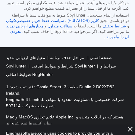
خودکار و/یا خریدهای آینده اعمال خواهد شد. قیمت‌گذاری ممکن است تغییر
کند، اگرچه ما از قبل شما را از تغییرات قیمت مطلع خواهیم کرد.
استفاده از تمام نسخه‌های SpyHunter منوط به موافقت شما با شرایط/
توافق‌نامه‌ی مجوز
کاربر (EULA/TOS)
،
سیاست حفظ حریم خصوصی/کوکی
و
شرایط تخفیف
ما است. لطفاً به
سؤالات متداول
و
معیارهای ارزیابی تهدید
ما نیز مراجعه کنید. اگر می‌خواهید SpyHunter را حذف نصب کنید،
نحوه‌ی
آن را بیاموزید
.
صفحه اصلی
مراحل حذف برنامه
معیارهای ارزیابی تهدید
شرایط و
شرایط و ضوابط اضافی SpyHunter
SpyHunter
ضوابط اضافی RegHunter
دفتر ثبت شده: 1 Castle Street، طبقه 3، Dublin 2 D02XD82
Ireland.
EnigmaSoft Limited، شرکت خصوصی با مسئولیت محدود با سهام،
شماره ثبت شرکت 597114.
Mac و MacOS علائم تجاری Apple Inc. هستند که در ایالات متحده و
سایر کشورها ثبت شده اند.
Enigmasoftware.com uses cookies to provide you with a
. EnigmaSoft Ltd. کلیه حقوق محفوظ است.
حق چاپ 2016-
2026