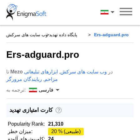
Skip
to
فارسی
content
Ers-adguard.pro
پایگاه داده تهدید
وب سایت های سرکش
Ers-adguard.pro
در
وب سایت های سرکش
,
ابزارهای تبلیغاتی
Mezo
تا
مزاحم
,
ربایندگان مرورگر
فارسی
ترجمه به:
کارت امتیازی تهدید
?
Popularity Rank:
21,310
20 % (طبیعی)
میزان خطر:
24
کامپیوترهای آلوده: