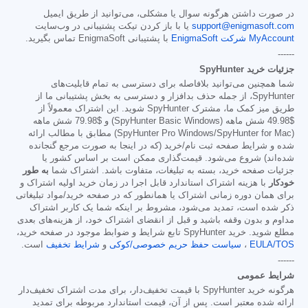
در صورت داشتن هرگونه سوال یا مشکلی، می‌توانید از طریق ایمیل
support@enigmasoft.com
یا با باز کردن تیکت پشتیبانی در وب‌سایت
MyAccount شرکت EnigmaSoft
با پشتیبانی EnigmaSoft تماس بگیرید.
------
جزئیات خرید SpyHunter
شما همچنین می‌توانید بلافاصله برای دسترسی به تمام قابلیت‌های
SpyHunter، از جمله حذف بدافزار و دسترسی به بخش پشتیبانی ما از
طریق میز کمک ما، مشترک SpyHunter شوید. این اشتراک معمولاً از
$49.98
شش ماهه (SpyHunter Basic Windows) و
$79.98
شش ماهه
(SpyHunter Pro Windows/SpyHunter for Mac) مطابق با مطالب ارائه
شده و شرایط صفحه ثبت نام/خرید (که در اینجا به صورت مرجع گنجانده
شده‌اند) شروع می‌شود. قیمت‌گذاری ممکن است بر اساس کشور یا
جزئیات صفحه خرید، بسته به تبلیغات، متفاوت باشد. اشتراک شما
به طور
خودکار
با هزینه اشتراک استاندارد قابل اجرا در زمان خرید اولیه اشتراک و
برای همان دوره زمانی اشتراک یا همانطور که در صفحه خرید/مواد تبلیغاتی
ذکر شده است، تمدید می‌شود، مشروط بر اینکه شما یک کاربر اشتراک
مداوم و بدون وقفه باشید و قبل از انقضای اشتراک خود، از هزینه‌های بعدی
مطلع شوید. خرید SpyHunter تابع شرایط و ضوابط موجود در صفحه خرید،
EULA/TOS
،
سیاست حفظ حریم خصوصی/کوکی
و
شرایط تخفیف
است.
------
شرایط عمومی
هرگونه خرید SpyHunter با قیمت تخفیف‌دار، برای مدت اشتراک تخفیف‌دار
ارائه شده معتبر است. پس از آن، قیمت استاندارد مربوطه برای تمدید