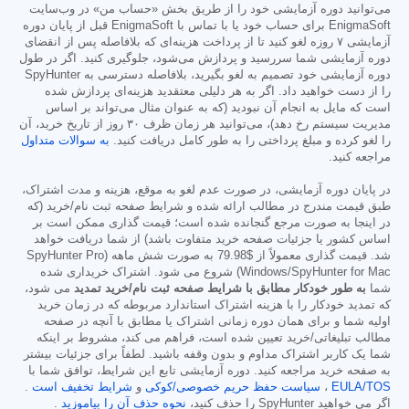
می‌توانید دوره آزمایشی خود را از طریق بخش «حساب من» در وب‌سایت
EnigmaSoft برای حساب خود یا با تماس با EnigmaSoft قبل از پایان دوره
آزمایشی ۷ روزه لغو کنید تا از پرداخت هزینه‌ای که بلافاصله پس از انقضای
دوره آزمایشی شما سررسید و پردازش می‌شود، جلوگیری کنید. اگر در طول
دوره آزمایشی خود تصمیم به لغو بگیرید، بلافاصله دسترسی به SpyHunter
را از دست خواهید داد. اگر به هر دلیلی معتقدید هزینه‌ای پردازش شده
است که مایل به انجام آن نبودید (که به عنوان مثال می‌تواند بر اساس
مدیریت سیستم رخ دهد)، می‌توانید هر زمان ظرف ۳۰ روز از تاریخ خرید، آن
را لغو کرده و مبلغ پرداختی را به طور کامل دریافت کنید.
به سوالات متداول
مراجعه کنید.
در پایان دوره آزمایشی، در صورت عدم لغو به موقع، هزینه و مدت اشتراک،
طبق قیمت مندرج در مطالب ارائه شده و شرایط صفحه ثبت نام/خرید (که
در اینجا به صورت مرجع گنجانده شده است؛ قیمت گذاری ممکن است بر
اساس کشور یا جزئیات صفحه خرید متفاوت باشد) از شما دریافت خواهد
شد. قیمت گذاری معمولاً از
$79.98
به صورت شش ماهه (SpyHunter Pro
Windows/SpyHunter for Mac) شروع می شود. اشتراک خریداری شده
شما
به طور خودکار مطابق با شرایط صفحه ثبت نام/خرید تمدید
می شود،
که تمدید خودکار را با هزینه اشتراک استاندارد مربوطه که در زمان خرید
اولیه شما و برای همان دوره زمانی اشتراک یا مطابق با آنچه در صفحه
مطالب تبلیغاتی/خرید تعیین شده است، فراهم می کند، مشروط بر اینکه
شما یک کاربر اشتراک مداوم و بدون وقفه باشید. لطفاً برای جزئیات بیشتر
به صفحه خرید مراجعه کنید. دوره آزمایشی تابع این شرایط، توافق شما با
EULA/TOS
،
سیاست حفظ حریم خصوصی/کوکی
و
شرایط تخفیف است
.
اگر می خواهید SpyHunter را حذف کنید،
نحوه حذف آن را بیاموزید
.