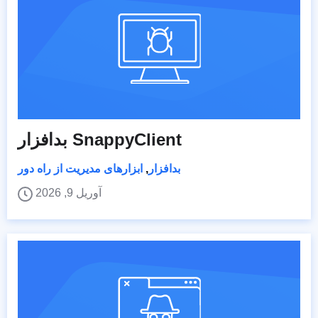
بدافزار SnappyClient
بدافزار
,
ابزارهای مدیریت از راه دور
آوریل 9, 2026