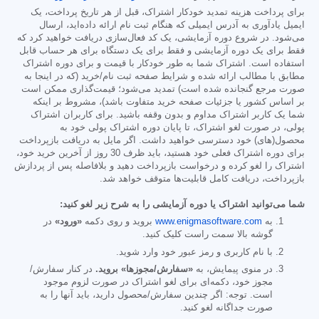
برای پرداخت هزینه تمدید خودکار اشتراک، قبل از هر تاریخ پرداخت، یک
ایمیل یادآوری به آدرس ایمیلی که هنگام ثبت نام ارائه داده‌اید، ارسال
می‌شود. در شروع دوره آزمایشی، یک کد فعال‌سازی دریافت خواهید کرد که
فقط برای یک دوره آزمایشی و فقط برای یک دستگاه برای هر حساب قابل
استفاده است. اشتراک شما به طور خودکار با قیمت و برای دوره اشتراک
مطابق با مطالب ارائه شده و شرایط صفحه ثبت نام/خرید (که در اینجا به
صورت مرجع گنجانده شده است) تمدید می‌شود؛ قیمت‌گذاری ممکن است
بر اساس کشور یا جزئیات صفحه خرید متفاوت باشد)، مشروط بر اینکه
شما یک کاربر اشتراک مداوم و بدون وقفه باشید. برای کاربران اشتراک
پولی، در صورت لغو اشتراک، تا پایان دوره اشتراک پولی خود به
محصول(های) خود دسترسی خواهید داشت. اگر مایل به دریافت بازپرداخت
برای دوره اشتراک فعلی خود هستید، باید ظرف 30 روز از آخرین خرید خود،
اشتراک را لغو کرده و درخواست بازپرداخت دهید و بلافاصله پس از پردازش
بازپرداخت، دریافت کامل قابلیت‌ها متوقف خواهد شد.
شما می‌توانید اشتراک یا دوره آزمایشی را به شرح زیر لغو کنید:
به
www.enigmasoftware.com
بروید و روی دکمه
«ورود»
در
گوشه بالا سمت راست کلیک کنید.
با نام کاربری و رمز عبور خود وارد شوید.
در منوی پیمایش، به
«سفارش/مجوزها» بروید.
در کنار سفارش/
مجوز خود، دکمه‌ای برای لغو اشتراک در صورت لزوم موجود
است. توجه: اگر چندین سفارش/محصول دارید، باید آنها را به
صورت جداگانه لغو کنید.