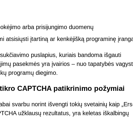
mokėjimo arba prisijungimo duomenų
mi atsisiųsti įtartiną ar kenkėjišką programinę įrang
i į sukčiavimo puslapius, kuriais bandoma išgauti
pėjimų pasekmės yra įvairios – nuo tapatybės vagyst
jiškų programų diegimo.
netikro CAPTCHA patikrinimo požymiai
ai svarbu norint išvengti tokių svetainių kaip „Ers
PTCHA užklausų rezultatus, yra keletas iškalbingų