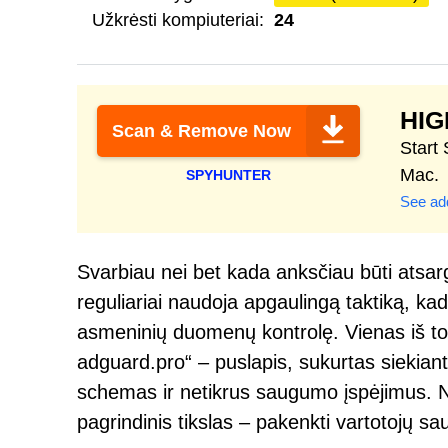
Užkrėsti kompiuteriai:
24
HI
Scan & Remove Now
Start
Mac.
SPYHUNTER
See add
Svarbiau nei bet kada anksčiau būti atsargi
reguliariai naudoja apgaulingą taktiką, kad 
asmeninių duomenų kontrolę. Vienas iš to
adguard.pro“ – puslapis, sukurtas siekian
schemas ir netikrus saugumo įspėjimus. Nor
pagrindinis tikslas – pakenkti vartotojų sa