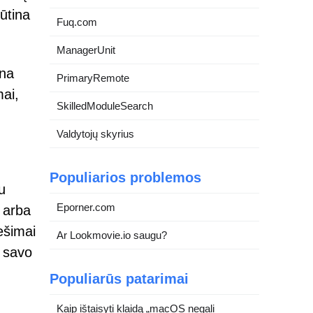
ūtina
Fuq.com
ManagerUnit
una
PrimaryRemote
mai,
SkilledModuleSearch
Valdytojų skyrius
Populiarios problemos
u
Eporner.com
s arba
ešimai
Ar Lookmovie.io saugu?
“ savo
Populiarūs patarimai
Kaip ištaisyti klaidą „macOS negali