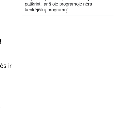
patikrinti, ar šioje programoje nėra
kenkėjiškų programų“
ą
ės ir
-