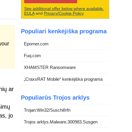
See additional offer below where available.
EULA
and
Privacy/Cookie Policy
.
Populiari kenkėjiška programa
your
Eporner.com
Fuq.com
XHAMSTER Ransomware
„CraxsRAT Mobile“ kenkėjiška programa
nių ar
Populiarūs Trojos arklys
šimų
Trojan:Win32/Suschil!rfn
s, jo
Trojos arklys.Malware.300983.Susgen