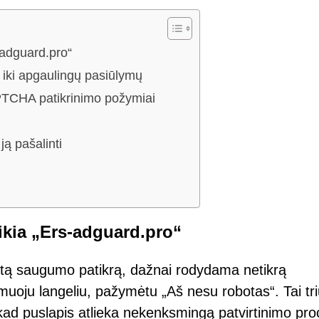
-adguard.pro“
 iki apgaulingų pasiūlymų
APTCHA patikrinimo požymiai
 ją pašalinti
ikia „Ers-adguard.pro“
sėtą saugumo patikrą, dažnai rodydama netikrą
uoju langeliu, pažymėtu „Aš nesu robotas“. Tai tr
us, kad puslapis atlieka nekenksmingą patvirtinimo pr