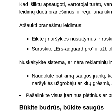
Kad išliktų apsaugoti, vartotojai turėtų 
leidimų duoti pranešimus, ir reguliariai tik
Atšaukti pranešimų leidimus:
Eikite į naršyklės nustatymus ir rask
Suraskite „Ers-adguard.pro“ ir užblo
Nuskaitykite sistemą, ar nėra reklaminių 
Naudokite patikimą saugos įrankį, k
naršyklės užgrobėjų ar kitų grėsmių.
Pašalinkite visus įtartinus plėtinius ar
Būkite budrūs, būkite saugūs