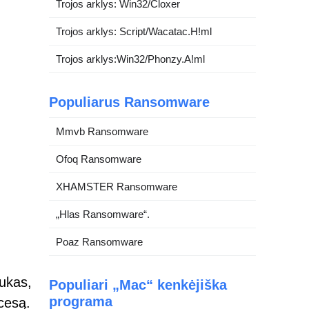
Trojos arklys: Win32/Cloxer
Trojos arklys: Script/Wacatac.H!ml
Trojos arklys:Win32/Phonzy.A!ml
Populiarus Ransomware
Mmvb Ransomware
Ofoq Ransomware
XHAMSTER Ransomware
„Hlas Ransomware“.
Poaz Ransomware
iukas,
Populiari „Mac“ kenkėjiška
programa
ocesą.