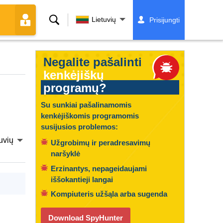
Paieška
Lietuvių
Prisijungti
Negalite pašalinti
kenkėjiškų
programų?
Su sunkiai pašalinamomis
kenkėjiškomis programomis
susijusios problemos:
uvių
Užgrobimų ir peradresavimų
naršyklė
Erzinantys, nepageidaujami
iššokantieji langai
Kompiuteris užšąla arba sugenda
Download SpyHunter