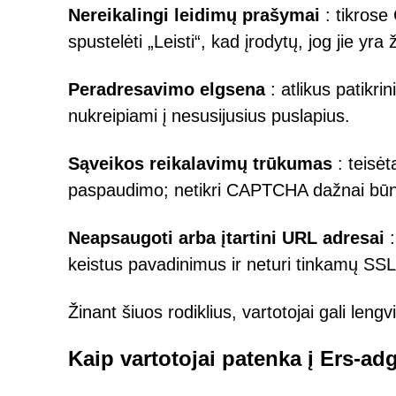
Nereikalingi leidimų prašymai
: tikros
spustelėti „Leisti“, kad įrodytų, jog jie yr
Peradresavimo elgsena
: atlikus patikri
nukreipiami į nesusijusius puslapius.
Sąveikos reikalavimų trūkumas
: teisė
paspaudimo; netikri CAPTCHA dažnai būna
Neapsaugoti arba įtartini URL adresai
:
keistus pavadinimus ir neturi tinkamų SSL 
Žinant šiuos rodiklius, vartotojai gali leng
Kaip vartotojai patenka į Ers-ad