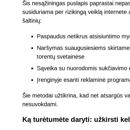
Šis nesąžiningas puslapis paprastai nepasi
susiduriama per rizikingą veiklą internet
šaltinių:
Paspaudus netikrus atsisiuntimo my
Naršymas suaugusiesiems skirtame tu
torentų svetainėse
Sąveika su nuorodomis sukčiavimo el.
Įrenginyje esanti reklaminė programa
Šie metodai užtikrina, kad net atsargūs var
nesuvokdami.
Ką turėtumėte daryti: užkirsti keli