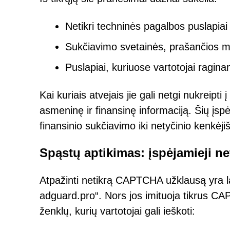
Netikri techninės pagalbos puslapiai
Sukčiavimo svetainės, prašančios 
Puslapiai, kuriuose vartotojai ragina
Kai kuriais atvejais jie gali netgi nukreipt
asmeninę ir finansinę informaciją. Šių įs
finansinio sukčiavimo iki netyčinio kenkė
Spąstų aptikimas: įspėjamieji 
Atpažinti netikrą CAPTCHA užklausą yra lab
adguard.pro“. Nors jos imituoja tikrus CA
ženklų, kurių vartotojai gali ieškoti: