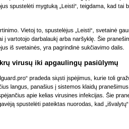
jus spustelėti mygtuką „Leisti“, teigdama, kad tai b
tinimo. Vietoj to, spustelėjus „Leisti“, svetainė ga
iai į vartotojo darbalaukį arba naršyklę. Šie praneši
išėjus iš svetainės, yra pagrindinė sukčiavimo dalis.
krų virusų iki apgaulingų pasiūlymų
uard.pro“ pradeda siųsti įspėjimus, kurie toli graž
ančius langus, panašius į sistemos klaidų pranešimu
pėjančius apie kelias virusines infekcijas. Šie pran
 gavėją spustelėti pateiktas nuorodas, kad „išvalytų