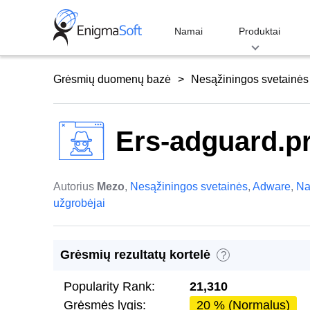
Skip
to
Namai
Produktai
content
Grėsmių duomenų bazė
Nesąžiningos svetainės
Ers-adguard.p
Autorius
Mezo
,
Nesąžiningos svetainės
,
Adware
,
Na
užgrobėjai
Grėsmių rezultatų kortelė
?
Popularity Rank:
21,310
Grėsmės lygis:
20 % (Normalus)