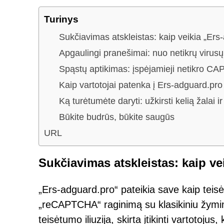
Turinys
Sukčiavimas atskleistas: kaip veikia „Ers
Apgaulingi pranešimai: nuo netikrų virusų
Spąstų aptikimas: įspėjamieji netikro C
Kaip vartotojai patenka į Ers-adguard.pro
Ką turėtumėte daryti: užkirsti kelią žalai ir
Būkite budrūs, būkite saugūs
URL
Sukčiavimas atskleistas: kaip ve
„Ers-adguard.pro“ pateikia save kaip tei
„reCAPTCHA“ raginimą su klasikiniu žymim
teisėtumo iliuzija, skirta įtikinti vartotoj