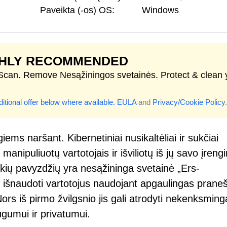
Paveikta (-os) OS:
Windows
GHLY RECOMMENDED
 Scan. Remove Nesąžiningos svetainės. Protect & clean 
itional offer below where available.
EULA
and
Privacy/Cookie Policy
.
ems naršant. Kibernetiniai nusikaltėliai ir sukčiai
manipuliuotų vartotojais ir išviliotų iš jų savo įrengi
kių pavyzdžių yra nesąžininga svetainė „Ers-
t išnaudoti vartotojus naudojant apgaulingas prane
s iš pirmo žvilgsnio jis gali atrodyti nekenksminga
ugumui ir privatumui.