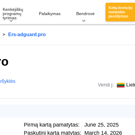
Kelių licencijų
Kenkėjiškų
nuolaidos
programų
Palaikymas
Bendrovė
pasiūlymas
tyrimas
Ers-adguard.pro
ro
ršyklės
Versti į:
Liet
Pirmą kartą pamatytas:
June 25, 2025
Paskutinį kartą matytas:
March 14, 2026