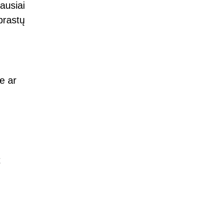
ausiai
prastų
e ar
t