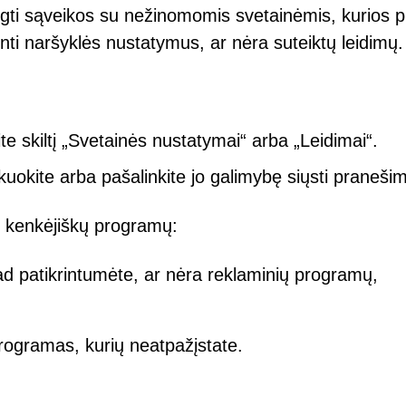
vengti sąveikos su nežinomomis svetainėmis, kurios 
rinti naršyklės nustatymus, ar nėra suteiktų leidimų.
ite skiltį „Svetainės nustatymai“ arba „Leidimai“.
kuokite arba pašalinkite jo galimybę siųsti praneši
ir kenkėjiškų programų:
ad patikrintumėte, ar nėra reklaminių programų,
 programas, kurių neatpažįstate.