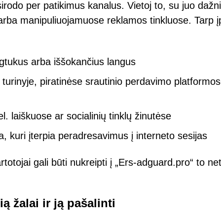
rodo per patikimus kanalus. Vietoj to, su juo dažni
e arba manipuliuojamuose reklamos tinkluose. Tarp į
gtukus arba iššokančius langus
rinyje, piratinėse srautinio perdavimo platformos
 laiškuose ar socialinių tinklų žinutėse
, kuri įterpia peradresavimus į interneto sesijas
totojai gali būti nukreipti į „Ers-adguard.pro“ to ne
ą žalai ir ją pašalinti