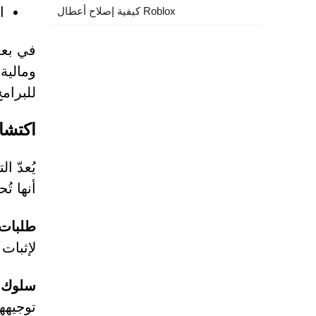
ا
كيفية إصلاح أعطال Roblox
في بعض
ومالية
للبرامج
اكتشاف 
أنها تُحاكي شكل أسئلة CHA
طلبات 
لإثبات 
سلوك إ
توجيهه