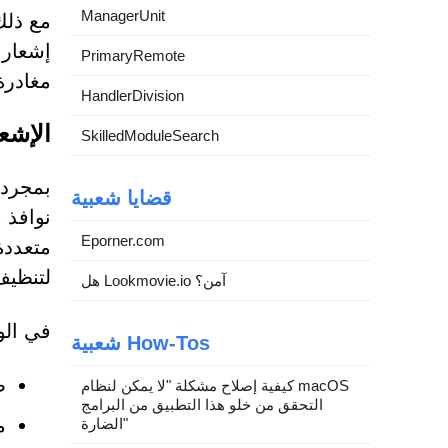
ManagerUnit
مع ذلك،
إشعارا
PrimaryRemote
مغادرة 
HandlerDivision
الإشع
SkilledModuleSearch
قضايا شعبية
نوافذ 
Eporner.com
متعددة
لتنظيف
هل Lookmovie.io آمن؟
في الوا
شعبية How-Tos
ص
كيفية إصلاح مشكلة "لا يمكن لنظام macOS
التحقق من خلو هذا التطبيق من البرامج
م
الضارة"