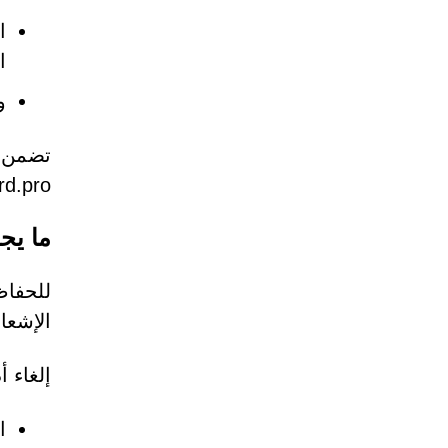
ا
ا
و
adguard.pro دون
ما يج
للحفاظ
الإشعا
إلغاء 
ا