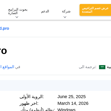
عرض خصم التراخيص
بحوث البرامج
شركة
الدعم
المتعددة
الضارة
d.pro
ro
ية
ترجمة الى:
في
المواقع ا
June 25, 2025
الروية الأولى:
March 14, 2026
اخر ظهور:
Windows
نظام (أنظمة) متأثر: