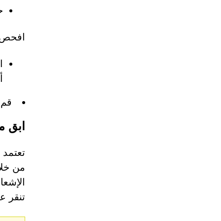
حدد م
افحص ن
ا
أ
قم 
ابق مت
من خلا
الإشعا
تنقر ع