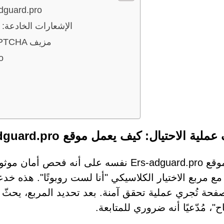
كشف عملية الاحتيال: كيف يعمل مو
الإشعارات الخادعة: 
اكتشاف الفخ: علامات تحذيرية من اختبار CAPTCHA مزيف
كي
ية الاحتيال: كيف يعمل موقع Ers-adguard.pro
مع مربع الاختيار الكلاسيكي "أنا لست روبوتًا". هذه خد
صفحة تُجري عملية تحقق آمنة. بعد تحديد المربع، يحثّ
"، مُدّعيًا أنه ضروري للمتابعة.