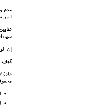
عدم وج
المزيفة
عناوين URL غير آمنة أو مش
شهادات SSL المن
إن الو
كيف يصل
عادةً ل
محفوفة
ا
ا