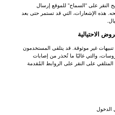
ُتيح النقر على "السماح" للموقع إرسال
. هذه الإشعارات، التي قد تستمر حتى بعد
ال.
وض الاحتيالية
ت الإشعارات، يبدأ Ers-adguard.pro بإرسال تنبيهات غير موثوقة. قد يتلقى المستخدمون
وسات، والتي غالبًا ما تُحذر من إصابات
المتلقي على النقر على الروابط المُقدمة
ل الدخول