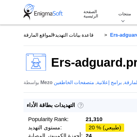
Skip
الصفحة
to
منتجات
الرئيسية
content
Ers-adguar
قاعدة بيانات التهديد
المواقع المارقة
Ers-adguard.p
لمارقة
,
برامج إعلانية
,
متصفحات الخاطفين
Mezo
بواسطة
التهديدات بطاقة الأداء
?
Popularity Rank:
21,310
20 % (طبيعي)
مستوى التهديد:
24
أجهزة الكمبيوتر المصابة: