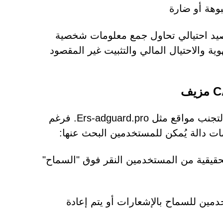
وهة أو ضارة
صيد احتيالي تحاول جمع معلومات شخصية
ية والاحتيال المالي والتثبيت غير المقصود
يُعدّ التعرّف على أسئلة CAPTCHA المزيفة أمرًا بالغ الأهمية لتجنب مواقع مثل Ers-adguard.pro. فرغم
 تطلب نماذج CAPTCHA الحقيقية من المستخدمين النقر فوق "السماح"
دمين للسماح بالإشعارات أو يتم إعادة