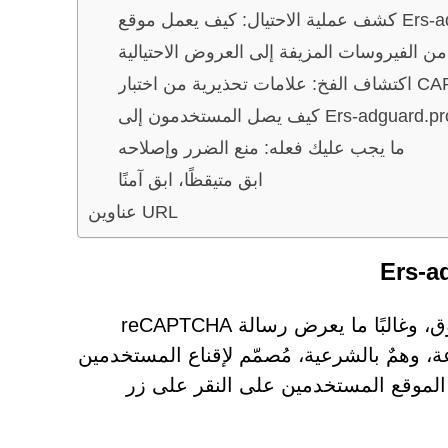
قع Ers-adguard.pro
من الفيروسات المزيفة إلى العروض الاحتيالية
ف يصل المستخدمون إلى Ers-adguard.pro
ما يجب عليك فعله: منع الضرر وإصلاحه
ابق متيقظًا، ابق آمنًا
عناوين URL
يُقدّم موقع Ers-adguard.pro نفسه على أنه فحص أمان موثوق، وغالبًا ما يعرض رسالة reCAPTCHA
عة، وهمٌ بالشرعية، مُصمّم لإقناع المستخدمين
 الموقع المستخدمين على النقر على زر