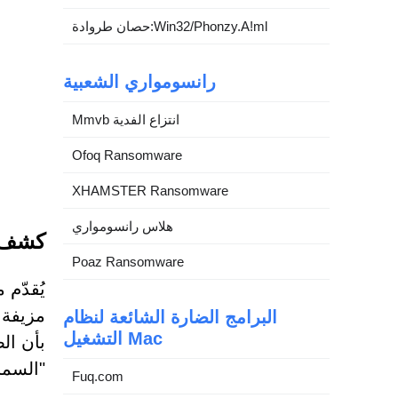
حصان طروادة:Win32/Phonzy.A!ml
رانسومواري الشعبية
Mmvb انتزاع الفدية
Ofoq Ransomware
XHAMSTER Ransomware
هلاس رانسومواري
كشف عمل
Poaz Ransomware
مزيفة 
البرامج الضارة الشائعة لنظام
التشغيل Mac
بأن ال
"السماح
Fuq.com