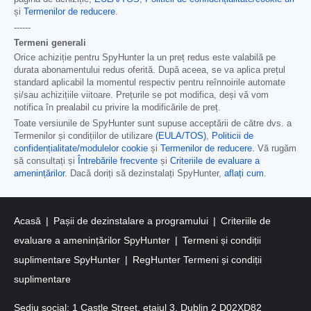
și
Termenilor de reducere
.
------
Termeni generali
Orice achiziție pentru SpyHunter la un preț redus este valabilă pe
durata abonamentului redus oferită. După aceea, se va aplica prețul
standard aplicabil la momentul respectiv pentru reînnoirile automate
și/sau achizițiile viitoare. Prețurile se pot modifica, deși vă vom
notifica în prealabil cu privire la modificările de preț.
Toate versiunile de SpyHunter sunt supuse acceptării de către dvs. a
Termenilor și condițiilor de utilizare
(EULA/TOS)
,
Politicii de
confidențialitate/modulelor cookie
și
Termenilor de reducere
. Vă rugăm
să consultați și
Întrebările frecvente
și
Criteriile de evaluare a
amenințărilor
. Dacă doriți să dezinstalați SpyHunter,
aflați cum
.
Acasă
Pașii de dezinstalare a programului
Criteriile de
evaluare a amenințărilor SpyHunter
Termeni și condiții
suplimentare SpyHunter
RegHunter Termeni și condiții
suplimentare
Sediu social: 1 Castle Street, etajul 3, Dublin 2 D02XD82