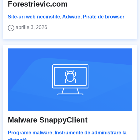
Forestrievic.com
Site-uri web necinstite
,
Adware
,
Pirate de browser
aprilie 3, 2026
Malware SnappyClient
Programe malware
,
Instrumente de administrare la