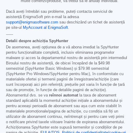
multe comenzi/produse, va trebui să le anulați individual.
Dacă aveți întrebări sau probleme, puteți contacta serviciul de
asistență EnigmaSoft prin e-mail la adresa
support@enigmasoftware.com
sau deschizând un tichet de asistență
pe site-ul
MyAccount al EnigmaSoft
.
------
Detalii despre achiziția SpyHunter
De asemenea, aveți opțiunea de a vă abona imediat la SpyHunter
pentru funcționalitate completă, inclusiv eliminarea programelor
malware și acces la departamentul nostru de asistență prin intermediul
Biroului nostru de asistență, de obicei începând de la
$49.98
semestrial (SpyHunter Basic Windows) și
$79.98
semestrial
(SpyHunter Pro Windows/SpyHunter pentru Mac), în conformitate cu
materialele ofertei și termenii paginii de înregistrare/achiziție (care
sunt încorporați aici prin referință; prețurile pot varia în funcție de țară
sau de promoție, în funcție de detaliile paginii de achiziție).
Abonamentul dvs. se va
reînnoi automat
la taxa de abonament
standard aplicabilă la momentul achiziției inițiale a abonamentului și
pentru aceeași perioadă de abonament sau așa cum este stabilit în
materialele promoționale/pagina de achiziție, cu condiția să fiți un
utilizator de abonament continuu, neîntrerupt și pentru care veți primi
o notificare privind taxele viitoare înainte de expirarea abonamentului.
Achiziționarea SpyHunter este supusă termenilor și condițiilor de pe
pagina de achiziție,
EULA/TOS
,
Politicii de confidențialitate/cookie-uri