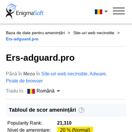
Skip
to
Română
content
Baza de date pentru amenințări
Site-uri web necinstite
Ers-adguard.pro
Ers-adguard.pro
Până în
Mezo
în
Site-uri web necinstite
,
Adware
,
Pirate de browser
Tradu in:
Română
Tabloul de scor amenințări
?
Popularity Rank:
21,310
Nivel de amenintare:
20 % (Normal)