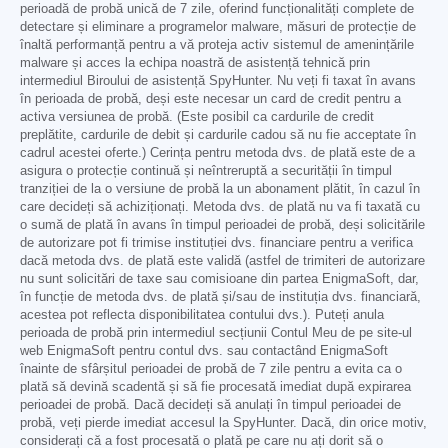
perioadă de probă unică de 7 zile, oferind funcționalități complete de
detectare și eliminare a programelor malware, măsuri de protecție de
înaltă performanță pentru a vă proteja activ sistemul de amenințările
malware și acces la echipa noastră de asistență tehnică prin
intermediul Biroului de asistență SpyHunter. Nu veți fi taxat în avans
în perioada de probă, deși este necesar un card de credit pentru a
activa versiunea de probă. (Este posibil ca cardurile de credit
preplătite, cardurile de debit și cardurile cadou să nu fie acceptate în
cadrul acestei oferte.) Cerința pentru metoda dvs. de plată este de a
asigura o protecție continuă și neîntreruptă a securității în timpul
tranziției de la o versiune de probă la un abonament plătit, în cazul în
care decideți să achiziționați. Metoda dvs. de plată nu va fi taxată cu
o sumă de plată în avans în timpul perioadei de probă, deși solicitările
de autorizare pot fi trimise instituției dvs. financiare pentru a verifica
dacă metoda dvs. de plată este validă (astfel de trimiteri de autorizare
nu sunt solicitări de taxe sau comisioane din partea EnigmaSoft, dar,
în funcție de metoda dvs. de plată și/sau de instituția dvs. financiară,
acestea pot reflecta disponibilitatea contului dvs.). Puteți anula
perioada de probă prin intermediul secțiunii Contul Meu de pe site-ul
web EnigmaSoft pentru contul dvs. sau contactând EnigmaSoft
înainte de sfârșitul perioadei de probă de 7 zile pentru a evita ca o
plată să devină scadentă și să fie procesată imediat după expirarea
perioadei de probă. Dacă decideți să anulați în timpul perioadei de
probă, veți pierde imediat accesul la SpyHunter. Dacă, din orice motiv,
considerați că a fost procesată o plată pe care nu ați dorit să o