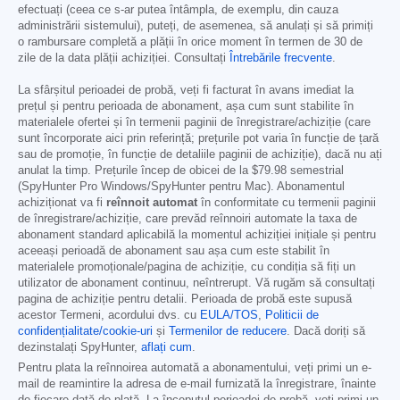
efectuați (ceea ce s-ar putea întâmpla, de exemplu, din cauza
administrării sistemului), puteți, de asemenea, să anulați și să primiți
o rambursare completă a plății în orice moment în termen de 30 de
zile de la data plății achiziției. Consultați
Întrebările frecvente
.
La sfârșitul perioadei de probă, veți fi facturat în avans imediat la
prețul și pentru perioada de abonament, așa cum sunt stabilite în
materialele ofertei și în termenii paginii de înregistrare/achiziție (care
sunt încorporate aici prin referință; prețurile pot varia în funcție de țară
sau de promoție, în funcție de detaliile paginii de achiziție), dacă nu ați
anulat la timp. Prețurile încep de obicei de la
$79.98
semestrial
(SpyHunter Pro Windows/SpyHunter pentru Mac). Abonamentul
achiziționat va fi
reînnoit automat
în conformitate cu termenii paginii
de înregistrare/achiziție, care prevăd reînnoiri automate la taxa de
abonament standard aplicabilă la momentul achiziției inițiale și pentru
aceeași perioadă de abonament sau așa cum este stabilit în
materialele promoționale/pagina de achiziție, cu condiția să fiți un
utilizator de abonament continuu, neîntrerupt. Vă rugăm să consultați
pagina de achiziție pentru detalii. Perioada de probă este supusă
acestor Termeni, acordului dvs. cu
EULA/TOS
,
Politicii de
confidențialitate/cookie-uri
și
Termenilor de reducere
. Dacă doriți să
dezinstalați SpyHunter,
aflați cum
.
Pentru plata la reînnoirea automată a abonamentului, veți primi un e-
mail de reamintire la adresa de e-mail furnizată la înregistrare, înainte