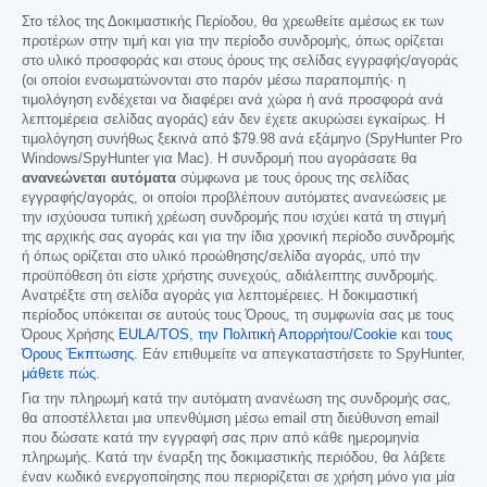
Στο τέλος της Δοκιμαστικής Περίοδου, θα χρεωθείτε αμέσως εκ των
προτέρων στην τιμή και για την περίοδο συνδρομής, όπως ορίζεται
στο υλικό προσφοράς και στους όρους της σελίδας εγγραφής/αγοράς
(οι οποίοι ενσωματώνονται στο παρόν μέσω παραπομπής· η
τιμολόγηση ενδέχεται να διαφέρει ανά χώρα ή ανά προσφορά ανά
λεπτομέρεια σελίδας αγοράς) εάν δεν έχετε ακυρώσει εγκαίρως. Η
τιμολόγηση συνήθως ξεκινά από
$79.98
ανά εξάμηνο (SpyHunter Pro
Windows/SpyHunter για Mac). Η συνδρομή που αγοράσατε θα
ανανεώνεται αυτόματα
σύμφωνα με τους όρους της σελίδας
εγγραφής/αγοράς, οι οποίοι προβλέπουν αυτόματες ανανεώσεις με
την ισχύουσα τυπική χρέωση συνδρομής που ισχύει κατά τη στιγμή
της αρχικής σας αγοράς και για την ίδια χρονική περίοδο συνδρομής
ή όπως ορίζεται στο υλικό προώθησης/σελίδα αγοράς, υπό την
προϋπόθεση ότι είστε χρήστης συνεχούς, αδιάλειπτης συνδρομής.
Ανατρέξτε στη σελίδα αγοράς για λεπτομέρειες. Η δοκιμαστική
περίοδος υπόκειται σε αυτούς τους Όρους, τη συμφωνία σας με τους
Όρους Χρήσης
EULA/TOS
,
την Πολιτική Απορρήτου/Cookie
και
τους
Όρους Έκπτωσης
. Εάν επιθυμείτε να απεγκαταστήσετε το SpyHunter,
μάθετε πώς
.
Για την πληρωμή κατά την αυτόματη ανανέωση της συνδρομής σας,
θα αποστέλλεται μια υπενθύμιση μέσω email στη διεύθυνση email
που δώσατε κατά την εγγραφή σας πριν από κάθε ημερομηνία
πληρωμής. Κατά την έναρξη της δοκιμαστικής περιόδου, θα λάβετε
έναν κωδικό ενεργοποίησης που περιορίζεται σε χρήση μόνο για μία