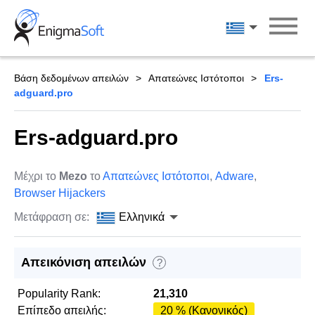
Skip
to
Ελληνικά
content
Βάση δεδομένων απειλών
Απατεώνες Ιστότοποι
Ers-
adguard.pro
Ers-adguard.pro
Μέχρι το
Mezo
το
Απατεώνες Ιστότοποι
,
Adware
,
Browser Hijackers
Μετάφραση σε:
Ελληνικά
Απεικόνιση απειλών
?
Popularity Rank:
21,310
Επίπεδο απειλής:
20 % (Κανονικός)