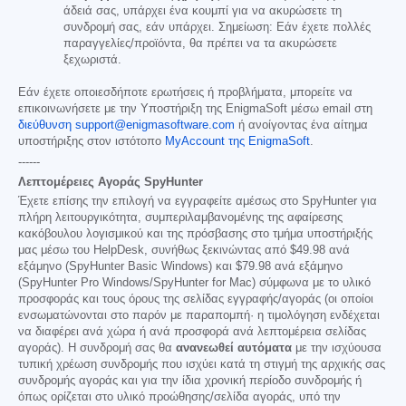
άδειά σας, υπάρχει ένα κουμπί για να ακυρώσετε τη
συνδρομή σας, εάν υπάρχει. Σημείωση: Εάν έχετε πολλές
παραγγελίες/προϊόντα, θα πρέπει να τα ακυρώσετε
ξεχωριστά.
Εάν έχετε οποιεσδήποτε ερωτήσεις ή προβλήματα, μπορείτε να
επικοινωνήσετε με την Υποστήριξη της EnigmaSoft μέσω email στη
διεύθυνση support@enigmasoftware.com
ή ανοίγοντας ένα αίτημα
υποστήριξης στον ιστότοπο
MyAccount της EnigmaSoft
.
------
Λεπτομέρειες Αγοράς SpyHunter
Έχετε επίσης την επιλογή να εγγραφείτε αμέσως στο SpyHunter για
πλήρη λειτουργικότητα, συμπεριλαμβανομένης της αφαίρεσης
κακόβουλου λογισμικού και της πρόσβασης στο τμήμα υποστήριξής
μας μέσω του HelpDesk, συνήθως ξεκινώντας από
$49.98
ανά
εξάμηνο (SpyHunter Basic Windows) και
$79.98
ανά εξάμηνο
(SpyHunter Pro Windows/SpyHunter for Mac) σύμφωνα με το υλικό
προσφοράς και τους όρους της σελίδας εγγραφής/αγοράς (οι οποίοι
ενσωματώνονται στο παρόν με παραπομπή· η τιμολόγηση ενδέχεται
να διαφέρει ανά χώρα ή ανά προσφορά ανά λεπτομέρεια σελίδας
αγοράς). Η συνδρομή σας θα
ανανεωθεί αυτόματα
με την ισχύουσα
τυπική χρέωση συνδρομής που ισχύει κατά τη στιγμή της αρχικής σας
συνδρομής αγοράς και για την ίδια χρονική περίοδο συνδρομής ή
όπως ορίζεται στο υλικό προώθησης/σελίδα αγοράς, υπό την