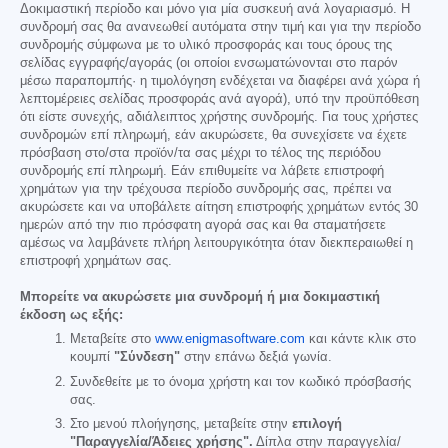
Δοκιμαστική περίοδο και μόνο για μία συσκευή ανά λογαριασμό. Η
συνδρομή σας θα ανανεωθεί αυτόματα στην τιμή και για την περίοδο
συνδρομής σύμφωνα με το υλικό προσφοράς και τους όρους της
σελίδας εγγραφής/αγοράς (οι οποίοι ενσωματώνονται στο παρόν
μέσω παραπομπής· η τιμολόγηση ενδέχεται να διαφέρει ανά χώρα ή
λεπτομέρειες σελίδας προσφοράς ανά αγορά), υπό την προϋπόθεση
ότι είστε συνεχής, αδιάλειπτος χρήστης συνδρομής. Για τους χρήστες
συνδρομών επί πληρωμή, εάν ακυρώσετε, θα συνεχίσετε να έχετε
πρόσβαση στο/στα προϊόν/τα σας μέχρι το τέλος της περιόδου
συνδρομής επί πληρωμή. Εάν επιθυμείτε να λάβετε επιστροφή
χρημάτων για την τρέχουσα περίοδο συνδρομής σας, πρέπει να
ακυρώσετε και να υποβάλετε αίτηση επιστροφής χρημάτων εντός 30
ημερών από την πιο πρόσφατη αγορά σας και θα σταματήσετε
αμέσως να λαμβάνετε πλήρη λειτουργικότητα όταν διεκπεραιωθεί η
επιστροφή χρημάτων σας.
Μπορείτε να ακυρώσετε μια συνδρομή ή μια δοκιμαστική
έκδοση ως εξής:
Μεταβείτε στο
www.enigmasoftware.com
και κάντε κλικ στο
κουμπί
"Σύνδεση"
στην επάνω δεξιά γωνία.
Συνδεθείτε με το όνομα χρήστη και τον κωδικό πρόσβασής
σας.
Στο μενού πλοήγησης, μεταβείτε στην
επιλογή
"Παραγγελία/Άδειες χρήσης".
Δίπλα στην παραγγελία/