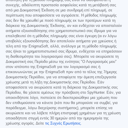
απαίτηση για τη μέθοδο πληρωμής σας είναι να διασφαλιστεί η
συνεχής, αδιάλειπτη προστασία ασφαλείας κατά τη μετάβασή σας
από μια Δοκιμαστική Έκδοση σε μια συνδρομή επί πληρωμή, σε
περίπτωση που αποφασίσετε να αγοράσετε. Η μέθοδος πληρωμής
σας δεν θα χρεωθεί με ποσό πληρωμής εκ των προτέρων κατά τη
διάρκεια της Δοκιμαστικής Έκδοσης, αν και ενδέχεται να αποσταλούν
αιτήματα εξουσιοδότησης στο χρηματοπιστωτικό σας ίδρυμα για να
επαληθευτεί ότι η μέθοδος πληρωμής σας είναι έγκυρη (οι εν λόγω
υποβολές εξουσιοδότησης δεν αποτελούν αιτήματα για χρεώσεις ή
τέλη από την EnigmaSoft, αλλά, ανάλογα με τη μέθοδο πληρωμής
σας ή/και το χρηματοπιστωτικό σας ίδρυμα, ενδέχεται να επηρεάσουν
τη διαθεσιμότητα του λογαριασμού σας). Μπορείτε να ακυρώσετε τη
Δοκιμαστική σας Περίοδο μέσω της ενότητας "Ο Λογαριασμός μου"
στον ιστότοπο της EnigmaSoft για τον λογαριασμό σας ή
επικοινωνώντας με την EnigmaSoft πριν από το τέλος της 7ήμερης
Δοκιμαστικής Περιόδου, για να αποφύγετε την άμεση επεξεργασία
χρέωσης μετά τη λήξη της Δοκιμαστικής σας Περίοδου. Εάν
αποφασίσετε να ακυρώσετε κατά τη διάρκεια της Δοκιμαστικής σας
Περίοδου, θα χάσετε αμέσως την πρόσβαση στο SpyHunter. Εάν, για
οποιονδήποτε λόγο, πιστεύετε ότι διεκπεραιώθηκε μια χρέωση που
δεν επιθυμούσατε να κάνετε (κάτι που θα μπορούσε να συμβεί, για
παράδειγμα, λόγω διαχείρισης συστήματος), μπορείτε επίσης να
ακυρώσετε και να λάβετε πλήρη επιστροφή χρημάτων για τη χρέωση
οποιαδήποτε στιγμή εντός 30 ημερών από την ημερομηνία της
χρέωσης αγοράς. Δείτε
τις Συχνές Ερωτήσεις
.