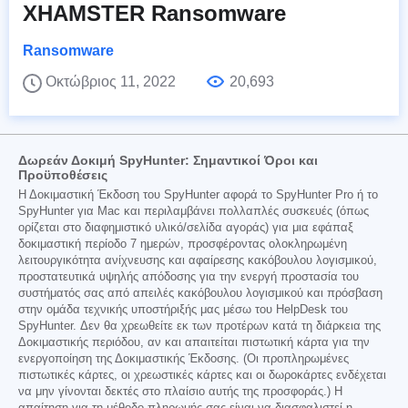
XHAMSTER Ransomware
Ransomware
Οκτώβριος 11, 2022
20,693
Δωρεάν Δοκιμή SpyHunter: Σημαντικοί Όροι και
Προϋποθέσεις
Η Δοκιμαστική Έκδοση του SpyHunter αφορά το SpyHunter Pro ή το
SpyHunter για Mac και περιλαμβάνει πολλαπλές συσκευές (όπως
ορίζεται στο διαφημιστικό υλικό/σελίδα αγοράς) για μια εφάπαξ
δοκιμαστική περίοδο 7 ημερών, προσφέροντας ολοκληρωμένη
λειτουργικότητα ανίχνευσης και αφαίρεσης κακόβουλου λογισμικού,
προστατευτικά υψηλής απόδοσης για την ενεργή προστασία του
συστήματός σας από απειλές κακόβουλου λογισμικού και πρόσβαση
στην ομάδα τεχνικής υποστήριξής μας μέσω του HelpDesk του
SpyHunter. Δεν θα χρεωθείτε εκ των προτέρων κατά τη διάρκεια της
Δοκιμαστικής περιόδου, αν και απαιτείται πιστωτική κάρτα για την
ενεργοποίηση της Δοκιμαστικής Έκδοσης. (Οι προπληρωμένες
πιστωτικές κάρτες, οι χρεωστικές κάρτες και οι δωροκάρτες ενδέχεται
να μην γίνονται δεκτές στο πλαίσιο αυτής της προσφοράς.) Η