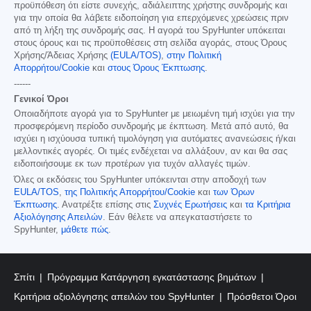
προϋπόθεση ότι είστε συνεχής, αδιάλειπτης χρήστης συνδρομής και
για την οποία θα λάβετε ειδοποίηση για επερχόμενες χρεώσεις πριν
από τη λήξη της συνδρομής σας. Η αγορά του SpyHunter υπόκειται
στους όρους και τις προϋποθέσεις στη σελίδα αγοράς, στους Όρους
Χρήσης/Άδειας Χρήσης
(EULA/TOS)
,
στην Πολιτική
Απορρήτου/Cookie
και
στους Όρους Έκπτωσης
.
------
Γενικοί Όροι
Οποιαδήποτε αγορά για το SpyHunter με μειωμένη τιμή ισχύει για την
προσφερόμενη περίοδο συνδρομής με έκπτωση. Μετά από αυτό, θα
ισχύει η ισχύουσα τυπική τιμολόγηση για αυτόματες ανανεώσεις ή/και
μελλοντικές αγορές. Οι τιμές ενδέχεται να αλλάξουν, αν και θα σας
ειδοποιήσουμε εκ των προτέρων για τυχόν αλλαγές τιμών.
Όλες οι εκδόσεις του SpyHunter υπόκεινται στην αποδοχή των
EULA/TOS
,
της Πολιτικής Απορρήτου/Cookie
και
των Όρων
Έκπτωσης
. Ανατρέξτε επίσης στις
Συχνές Ερωτήσεις
και
τα Κριτήρια
Αξιολόγησης Απειλών
. Εάν θέλετε να απεγκαταστήσετε το
SpyHunter,
μάθετε πώς
.
Σπίτι
Πρόγραμμα Κατάργηση εγκατάστασης βημάτων
Κριτήρια αξιολόγησης απειλών του SpyHunter
Πρόσθετοι Όροι