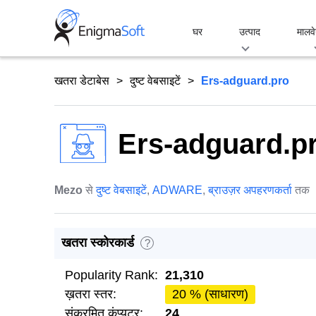
Skip
to
घर
उत्पाद
मालवे
content
खतरा डेटाबेस
दुष्ट वेबसाइटें
Ers-adguard.pro
Ers-adguard.p
Mezo
से
दुष्ट वेबसाइटें
,
ADWARE
,
ब्राउज़र अपहरणकर्ता
तक
खतरा स्कोरकार्ड
?
Popularity Rank:
21,310
ख़तरा स्तर:
20 % (साधारण)
संक्रमित कंप्यूटर:
24