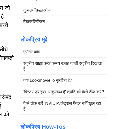
रम जो
कुशलमॉड्यूलखोज
 है।
हैंडलरडिवीजन
करते
लोकप्रिय मुद्दे
सीधे
एपोर्नर.कॉम
ोगकर्ता
स्क्रीन साझा करते समय कलह काली स्क्रीन दिखाता
है
क्या Lookmovie.io सुरक्षित है?
'प्रिंटर ड्राइवर अनुपलब्ध है' त्रुटि को कैसे ठीक करें?
सेमंद
कैसे ठीक करें 'NVIDIA कंट्रोल पैनल नहीं खुल रहा
ई
है'
इस को
लोकप्रिय How-Tos