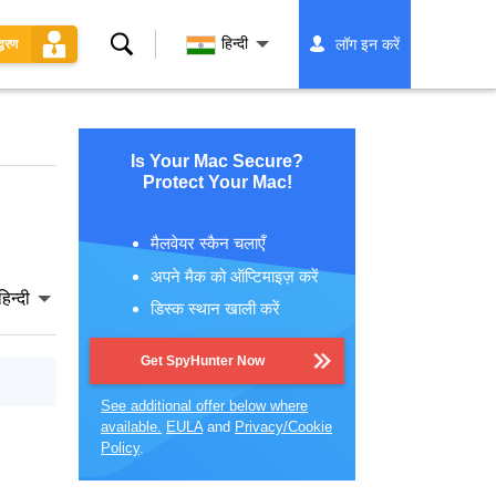
खोज
हिन्दी
लॉग इन करें
्धरण
Is Your Mac Secure?
Protect Your Mac!
मैलवेयर स्कैन चलाएँ
अपने मैक को ऑप्टिमाइज़ करें
हिन्दी
डिस्क स्थान खाली करें
Get SpyHunter Now
See additional offer below where
available.
EULA
and
Privacy/Cookie
Policy
.