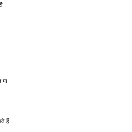
री
त पा
े हैं