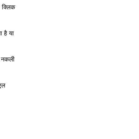
र क्लिक
 है या
; नकली
सएल