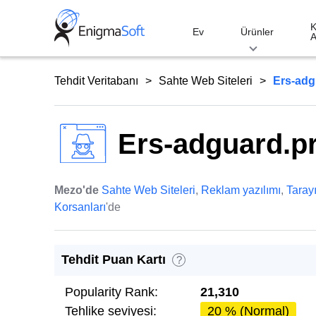
Skip
to
K
Ev
Ürünler
A
content
Tehdit Veritabanı
Sahte Web Siteleri
Ers-adg
Ers-adguard.p
Mezo'de
Sahte Web Siteleri
,
Reklam yazılımı
,
Tarayı
Korsanları
'de
Tehdit Puan Kartı
?
Popularity Rank:
21,310
Tehlike seviyesi:
20 % (Normal)