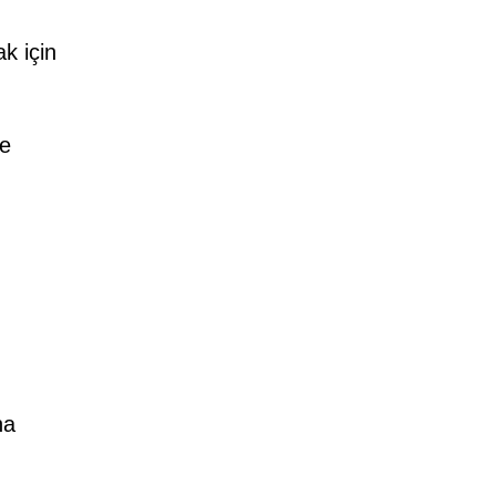
k için
ye
na