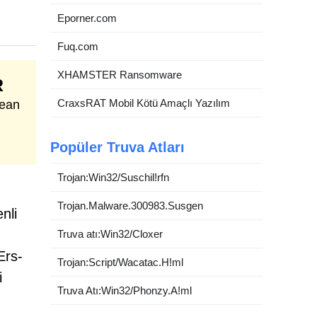
Eporner.com
Fuq.com
XHAMSTER Ransomware
R
CraxsRAT Mobil Kötü Amaçlı Yazılım
lean
Popüler Truva Atları
Trojan:Win32/Suschil!rfn
Trojan.Malware.300983.Susgen
nli
Truva atı:Win32/Cloxer
Ers-
Trojan:Script/Wacatac.H!ml
i
Truva Atı:Win32/Phonzy.A!ml