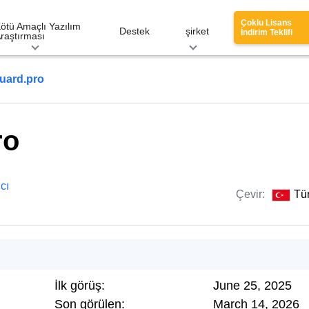
Çoklu Lisans
ötü Amaçlı Yazılım
Destek
şirket
İndirim Teklifi
raştırması
uard.pro
ro
cı
Çevir:
Tü
İlk görüş:
June 25, 2025
Son görülen:
March 14, 2026