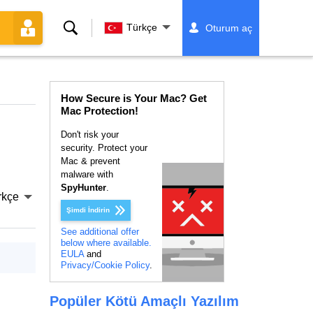
Ara
Türkçe
Oturum aç
How Secure is Your Mac? Get
Mac Protection!
Don't risk your
security. Protect your
Mac & prevent
malware with
SpyHunter
.
rkçe
Şimdi İndirin
See additional offer
below where available.
EULA
and
Privacy/Cookie Policy
.
Popüler Kötü Amaçlı Yazılım