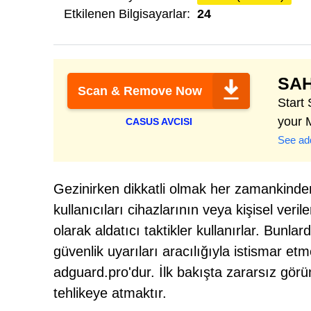
Etkilenen Bilgisayarlar:
24
SAH
Scan & Remove Now
Start
your 
CASUS AVCISI
See add
Gezinirken dikkatli olmak her zamankinden 
kullanıcıları cihazlarının veya kişisel ver
olarak aldatıcı taktikler kullanırlar. Bunlarda
güvenlik uyarıları aracılığıyla istismar et
adguard.pro'dur. İlk bakışta zararsız görüns
tehlikeye atmaktır.