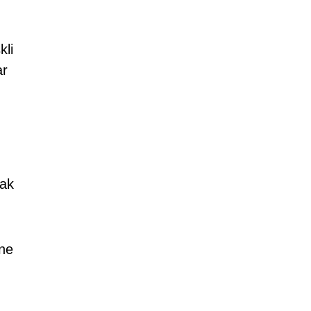
kli
ar
mak
ine