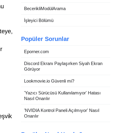
nu
BecerikliModülArama
İşleyici Bölümü
teye,
Popüler Sorunlar
r
Eporner.com
Discord Ekranı Paylaşırken Siyah Ekran
Görüyor
Lookmovie.io Güvenli mi?
'Yazıcı Sürücüsü Kullanılamıyor' Hatası
Nasıl Onarılır
'NVIDIA Kontrol Paneli Açılmıyor' Nasıl
eşvik
Onarılır