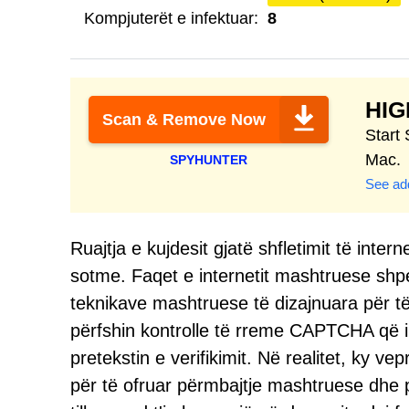
Kompjuterët e infektuar:
8
HI
Scan & Remove Now
Start
Mac.
SPYHUNTER
See add
Ruajtja e kujdesit gjatë shfletimit të inte
sotme. Faqet e internetit mashtruese shp
teknikave mashtruese të dizajnuara për të
përfshin kontrolle të rreme CAPTCHA që i n
pretekstin e verifikimit. Në realitet, ky ve
për të ofruar përmbajtje mashtruese dhe 