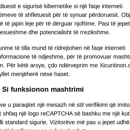
diuesit e sigurisë kibernetike si një faqe interneti
meve të shfletuesit për të synuar përdoruesit. Obj
ë të japin leje për të dërguar njoftime. Pasi të jepet
 pabesueshme dhe potencialisht të rrezikshme.
me të tilla mund të ridrejtohen në faqe interneti
 informacione të ndjeshme, për të promovuar masht
. Për këtë arsye, çdo ndërveprim me Xicuritinon.c
yllet menjëherë nëse haset.
 Si funksionon mashtrimi
ve u paraqitet një mesazh në stil verifikimi që imito
t shfaq një logo reCAPTCHA së bashku me një kut
rolli standard sigurie. Vizitorëve më pas u jepet udh