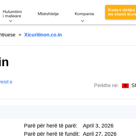
Kuota e zbritjes
Hulumtimi
Mbështetje
Kompania
me shumë licen
i malware
htruese
Xicuritinon.co.in
in
esit e
Përkthe në:
S
Parë për herë të parë:
April 3, 2026
Parë për herë të fundit:
April 27, 2026