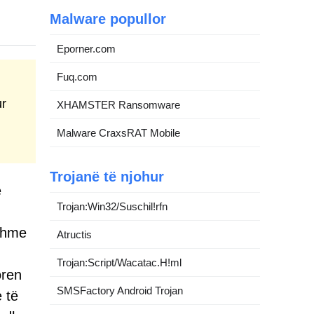
Malware popullor
Eporner.com
Fuq.com
ur
XHAMSTER Ransomware
Malware CraxsRAT Mobile
Trojanë të njohur
ë
Trojan:Win32/Suschil!rfn
nshme
Atructis
Trojan:Script/Wacatac.H!ml
oren
SMSFactory Android Trojan
 të