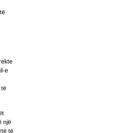
të
rekte
il-e
 të
ët
ë një
rtë të