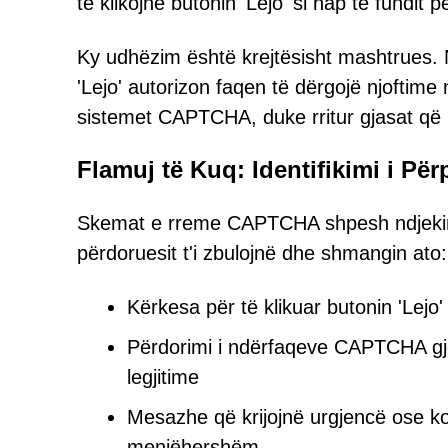
të klikojnë butonin 'Lejo' si hap të fundit 
Ky udhëzim është krejtësisht mashtrues. Në 
'Lejo' autorizon faqen të dërgojë njoftime 
sistemet CAPTCHA, duke rritur gjasat që 
Flamuj të Kuq: Identifikimi i P
Skemat e rreme CAPTCHA shpesh ndjekin
përdoruesit t'i zbulojnë dhe shmangin ato:
Kërkesa për të klikuar butonin 'Lejo' 
Përdorimi i ndërfaqeve CAPTCHA gje
legjitime
Mesazhe që krijojnë urgjencë ose ko
menjëhershëm