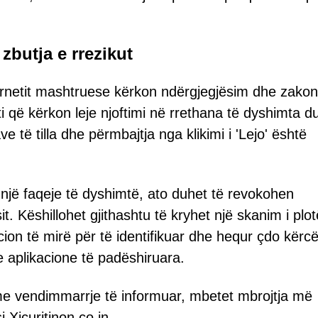
butja e rrezikut
ternetit mashtruese kërkon ndërgjegjësim dhe zakon
eti që kërkon leje njoftimi në rrethana të dyshimta d
ave të tilla dhe përmbajtja nga klikimi i 'Lejo' është
 një faqeje të dyshimtë, ato duhet të revokohen
. Këshillohet gjithashtu të kryhet një skanim i plot
cion të mirë për të identifikuar dhe hequr çdo kërc
e aplikacione të padëshiruara.
e vendimmarrje të informuar, mbetet mbrojtja më
Xicuritinon.co.in.