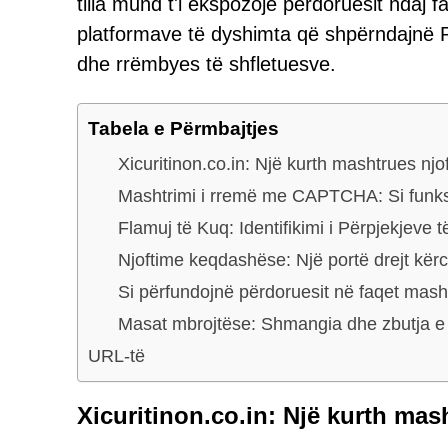
tilla mund t'i ekspozojë përdoruesit ndaj
platformave të dyshimta që shpërndajnë 
dhe rrëmbyes të shfletuesve.
Tabela e Përmbajtjes
Xicuritinon.co.in: Një kurth mashtrues njo
Mashtrimi i rremë me CAPTCHA: Si funk
Flamuj të Kuq: Identifikimi i Përpjekje
Njoftime keqdashëse: Një portë drejt kë
Si përfundojnë përdoruesit në faqet mas
Masat mbrojtëse: Shmangia dhe zbutja e 
URL-të
Xicuritinon.co.in: Një kurth mas