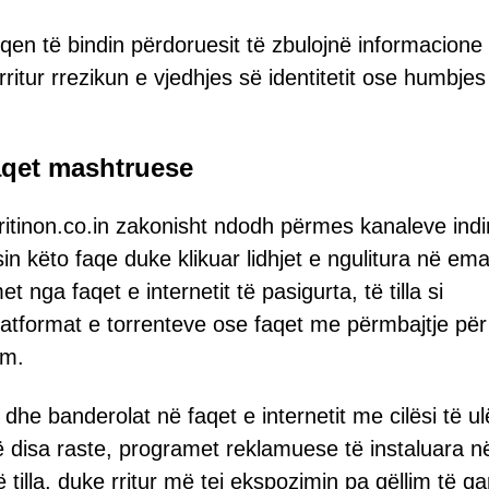
qen të bindin përdoruesit të zbulojnë informacione 
itur rrezikun e vjedhjes së identitetit ose humbjes
aqet mashtruese
uritinon.co.in zakonisht ndodh përmes kanaleve indi
 këto faqe duke klikuar lidhjet e ngulitura në ema
ga faqet e internetit të pasigurta, të tilla si
latformat e torrenteve ose faqet me përmbajtje për
ëm.
he banderolat në faqet e internetit me cilësi të ul
ë disa raste, programet reklamuese të instaluara n
 tilla, duke rritur më tej ekspozimin pa qëllim të qa