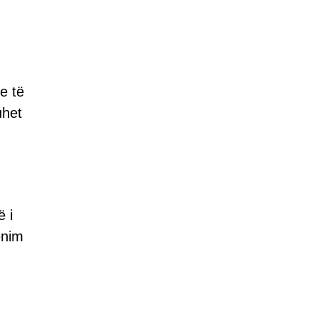
e të
uhet
ë i
ënim