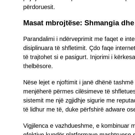
përdoruesit.
Masat mbrojtëse: Shmangia dhe z
Parandalimi i ndërveprimit me faqet e in
disiplinuara të shfletimit. Çdo faqe intern
të trajtohet si e pasigurt. Injorimi i kërkes
thelbësore.
Nëse lejet e njoftimit i janë dhënë tashmë
menjëherë përmes cilësimeve të shfletuesit
sistemit me një zgjidhje sigurie me reputa
të lidhur me të, duke përfshirë adware os
Vigjilenca e vazhdueshme, e kombinuar m
efektive kundër platformave mashtruese si 