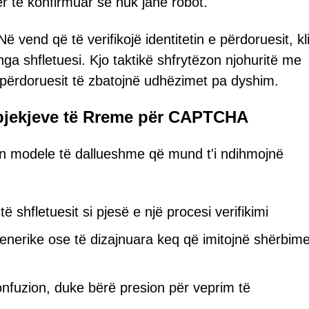
për të konfirmuar se nuk janë robot.
vend që të verifikojë identitetin e përdoruesit, kli
nga shfletuesi. Kjo taktikë shfrytëzon njohuritë me
përdoruesit të zbatojnë udhëzimet pa dyshim.
ërpjekjeve të Rreme për CAPTCHA
 modele të dallueshme që mund t'i ndihmojnë
të shfletuesit si pjesë e një procesi verifikimi
nerike ose të dizajnuara keq që imitojnë shërbim
nfuzion, duke bërë presion për veprim të