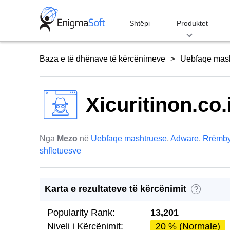
Skip
to
Shtëpi
Produktet
content
Baza e të dhënave të kërcënimeve
Uebfaqe mas
Xicuritinon.co.
Nga
Mezo
në
Uebfaqe mashtruese
,
Adware
,
Rrëmby
shfletuesve
Karta e rezultateve të kërcënimit
?
Popularity Rank:
13,201
Niveli i Kërcënimit:
20 % (Normale)