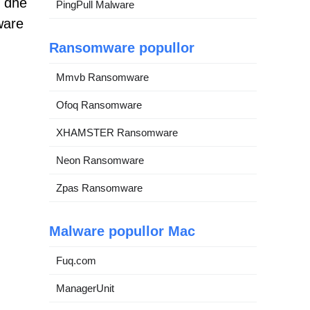
e dhe
PingPull Malware
ware
Ransomware popullor
Mmvb Ransomware
Ofoq Ransomware
XHAMSTER Ransomware
Neon Ransomware
Zpas Ransomware
Malware popullor Mac
Fuq.com
ManagerUnit