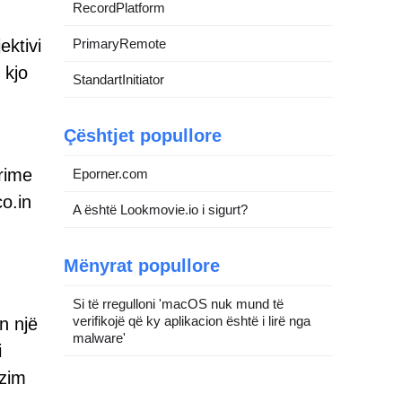
RecordPlatform
PrimaryRemote
ektivi
 kjo
StandartInitiator
Çështjet popullore
rime
Eporner.com
o.in
A është Lookmovie.io i sigurt?
Mënyrat popullore
Si të rregulloni 'macOS nuk mund të
verifikojë që ky aplikacion është i lirë nga
n një
malware'
i
ëzim