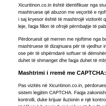
Xicuritinon.co.in është identifikuar nga stu
mashtruese që abuzon me veçoritë e njofti
i saj kryesor është të mashtrojë vizitorët q
leje, faqja fillon të ofrojë përmbajtje të
Përdoruesit që merren me njoftime nga buri
mashtruese të dizajnuara për të vjedhur
ose për të shpërndarë softuer të dëmshëm
duhet të shmanget dhe faqja duhet të mb
Mashtrimi i rremë me CAPTCHA:
Pas vizitës në Xicuritinon.co.in, përdorues
sistem legjitim CAPTCHA. Faqja zakonish
kontrolli, duke krijuar iluzionin e një kont