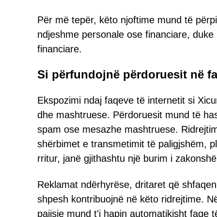
Për më tepër, këto njoftime mund të përpi
ndjeshme personale ose financiare, duke rr
financiare.
Si përfundojnë përdoruesit në f
Ekspozimi ndaj faqeve të internetit si Xic
dhe mashtruese. Përdoruesit mund të hasin
spam ose mesazhe mashtruese. Ridrejtimet n
shërbimet e transmetimit të paligjshëm, p
rritur, janë gjithashtu një burim i zakonsh
Reklamat ndërhyrëse, dritaret që shfaqen d
shpesh kontribuojnë në këto ridrejtime. N
pajisje mund t'i hapin automatikisht faqe të