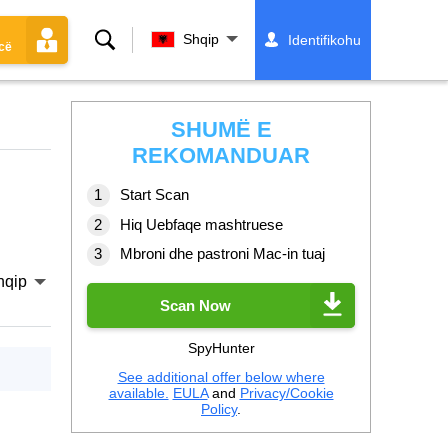
Kërko
Shqip
Identifikohu
cë
SHUMË E
REKOMANDUAR
Start Scan
Hiq Uebfaqe mashtruese
Mbroni dhe pastroni Mac-in tuaj
hqip
Scan Now
SpyHunter
See additional offer below where
available.
EULA
and
Privacy/Cookie
Policy
.