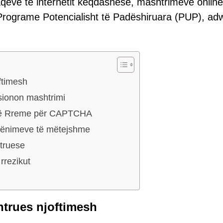
 faqeve të internetit keqdashëse, mashtrimeve onlin
Programe Potencialisht të Padëshiruara (PUP), ad
ftimesh
sionon mashtrimi
ve të Rreme për CAPTCHA
rcënimeve të mëtejshme
htruese
rrezikut
htrues njoftimesh