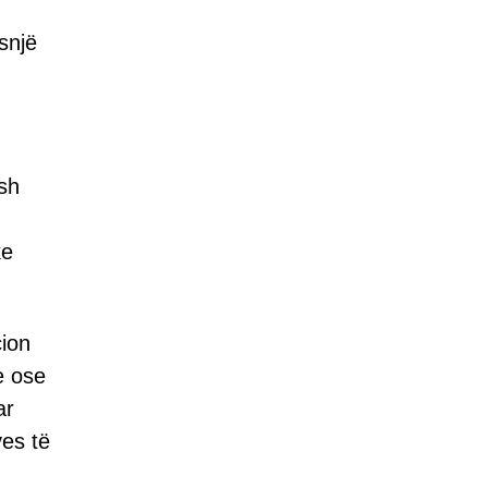
snjë
esh
ke
cion
e ose
ar
es të