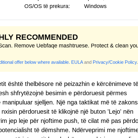
OS/OS të prekura:
Windows
GHLY RECOMMENDED
 Scan. Remove Uebfaqe mashtruese. Protect & clean yo
itional offer below where available.
EULA
and
Privacy/Cookie Policy
.
rnetit është thelbësore në peizazhin e kërcënimeve t
esh shfrytëzojnë besimin e përdoruesit përmes
 manipuluar sjelljen. Një nga taktikat më të zako
xisin përdoruesit të klikojnë një buton 'Lejo' nën
prim jep leje për njoftime push, të cilat më pas përd
potencialisht të dëmshme. Ndërveprimi me njoftime