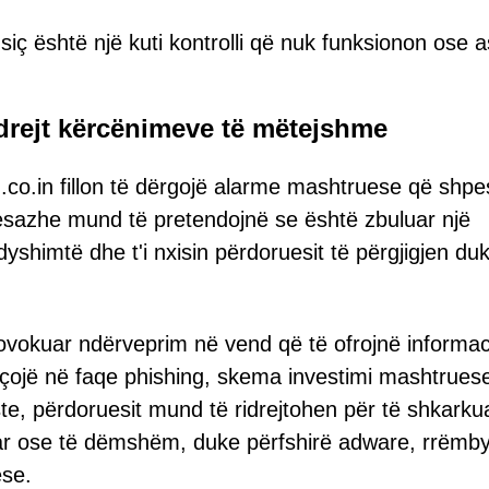
siç është një kuti kontrolli që nuk funksionon ose a
drejt kërcënimeve të mëtejshme
non.co.in fillon të dërgojë alarme mashtruese që shp
esazhe mund të pretendojnë se është zbuluar një
 dyshimtë dhe t'i nxisin përdoruesit të përgjigjen du
provokuar ndërveprim në vend që të ofrojnë informa
ë çojë në faqe phishing, skema investimi mashtrues
ste, përdoruesit mund të ridrejtohen për të shkarku
uar ose të dëmshëm, duke përfshirë adware, rrëmby
se.