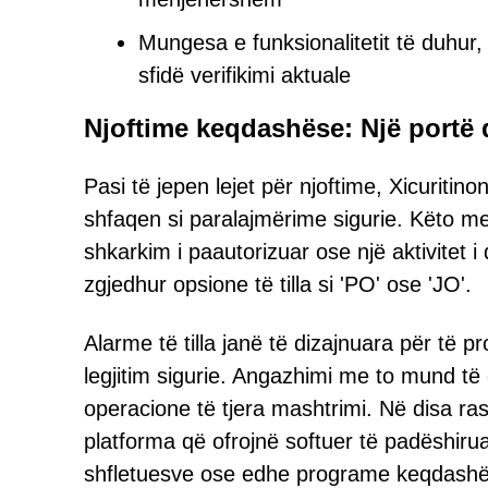
Mungesa e funksionalitetit të duhur, 
sfidë verifikimi aktuale
Njoftime keqdashëse: Një portë 
Pasi të jepen lejet për njoftime, Xicuriti
shfaqen si paralajmërime sigurie. Këto m
shkarkim i paautorizuar ose një aktivitet i
zgjedhur opsione të tilla si 'PO' ose 'JO'.
Alarme të tilla janë të dizajnuara për të 
legjitim sigurie. Angazhimi me to mund t
operacione të tjera mashtrimi. Në disa ra
platforma që ofrojnë softuer të padëshir
shfletuesve ose edhe programe keqdashë